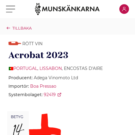
Klicka för
Klicka för meny
TILLBAKA
RÖTT VIN
Acrobat 2023
PORTUGAL
,
LISSABON
, ENCOSTAS D'AIRE
Producent:
Adega Vinomoto Ltd
Importör:
Boa Pressao
Systembolaget:
92419
BETYG
14