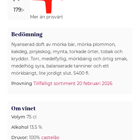
179:-
Mer än prisvärt
Bedömning
Nyanserad doft av mörka bär, mörka plommon,
kakdeg, pinjeskog, mynta, torkade örter, tobak och
kryddor. Torr, medelfyllig, mörkbärig och örtig smak,
medelhög syra, balanserade tanniner och ett
mörkbärigt, lite jordigt slut. 5400 fl.
Provning
Tillfälligt sortiment 20 februari 2026
Om vinet
Volym
75 cl
Alkohol
13.5 %
Druvor:
100%
castelão