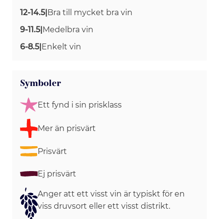
12-14.5
|
Bra till mycket bra vin
9-11.5
|
Medelbra vin
6-8.5
|
Enkelt vin
Symboler
Ett fynd i sin prisklass
Mer än prisvärt
Prisvärt
Ej prisvärt
Anger att ett visst vin är typiskt för en
viss druvsort eller ett visst distrikt.