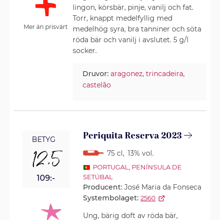
lingon, körsbär, pinje, vanilj och fat.
Torr, knappt medelfyllig med
Mer än prisvärt
medelhög syra, bra tanniner och söta
röda bär och vanilj i avslutet. 5 g/l
socker.
Druvor:
aragonez
,
trincadeira
,
castelão
Periquita Reserva 2023
BETYG
12,5
75 cl
,
13% vol.
PORTUGAL
,
PENÍNSULA DE
SETÚBAL
109:-
Producent:
José Maria da Fonseca
Systembolaget:
2560
Ung, bärig doft av röda bär,