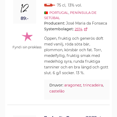
12
75 cl
,
13% vol.
PORTUGAL
,
PENÍNSULA DE
SETÚBAL
89:-
Producent:
José Maria da Fonseca
Systembolaget:
2574
Öppen, fruktig och generös doft
med vanilj, röda söta bär,
Fynd i sin prisklass
plommon, körsbär och fat. Torr,
medelfyllig, fruktig smak med
medelhög syra, runda fruktiga
tanniner och en bra längd och gott
slut. 6 g/l socker. 13 %.
Druvor:
aragonez
,
trincadeira
,
castelão