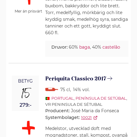
buxbom, bakkryddor och lite brett.
Mer än prisvärt
Torr, medelfyllig, mörkbärig och lite
kryddig smak, medelhög syra, sandiga
tanniner och ett gott, kryddigt slut.
660 fl.
Druvor:
60%
baga
, 40%
castelão
Periquita Classico 2017
BETYG
15
75 cl
,
14% vol.
PORTUGAL
,
PENÍNSULA DE SETÚBAL
,
VR PENINSULA DE SÉTUBAL
279:-
Producent:
José Maria da Fonseca
Systembolaget:
10021
Medelstor, utvecklad doft med
mognadstoner, stall, kompost, ovanpå