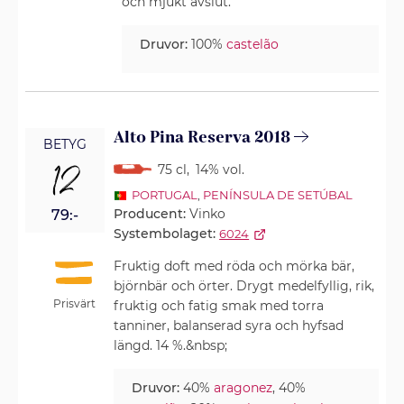
och mjukt avslut.
Druvor:
100%
castelão
Alto Pina Reserva 2018
BETYG
12
75 cl
,
14% vol.
PORTUGAL
,
PENÍNSULA DE SETÚBAL
Producent:
Vinko
79:-
Systembolaget:
6024
Fruktig doft med röda och mörka bär,
björnbär och örter. Drygt medelfyllig, rik,
Prisvärt
fruktig och fatig smak med torra
tanniner, balanserad syra och hyfsad
längd. 14 %.&nbsp;
Druvor:
40%
aragonez
, 40%