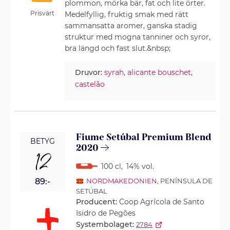
plommon, mörka bär, fat och lite örter.
Prisvärt
Medelfyllig, fruktig smak med rätt
sammansatta aromer, ganska stadig
struktur med mogna tanniner och syror,
bra längd och fast slut.&nbsp;
Druvor:
syrah
,
alicante bouschet
,
castelão
Fiume Setúbal Premium Blend
BETYG
2020
12
100 cl
,
14% vol.
89:-
NORDMAKEDONIEN
, PENÍNSULA DE
SETÚBAL
Producent:
Coop Agrícola de Santo
Isidro de Pegões
Systembolaget:
2784