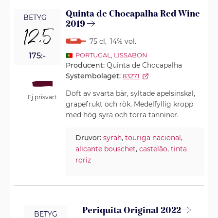
Quinta de Chocapalha Red Wine
BETYG
2019
12,5
75 cl
,
14% vol.
175:-
PORTUGAL
,
LISSABON
Producent:
Quinta de Chocapalha
Systembolaget:
83271
Doft av svarta bär, syltade apelsinskal,
Ej prisvärt
grapefrukt och rök. Medelfyllig kropp
med hög syra och torra tanniner.
Druvor:
syrah
,
touriga nacional
,
alicante bouschet
,
castelão
,
tinta
roriz
Periquita Original 2022
BETYG