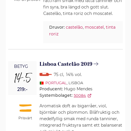
rättfram smak med lätta tanniner och
fin syra, bra längd och gott slut.
Castelão, tinta roriz och moscatel.
Druvor:
castelão
,
moscatel
,
tinta
roriz
Lisboa Castelão 2019
BETYG
14,5
75 cl
,
14% vol.
PORTUGAL
, LISBOA
Producent:
Hugo Mendes
219:-
Systembolaget:
50084
Aromatisk doft av bigarråer, viol,
björnbär och plommon. Blåfruktig och
Prisvärt
medelfyllig smak med runda tanniner,
integrerad fruktsyra samt ett balanserat