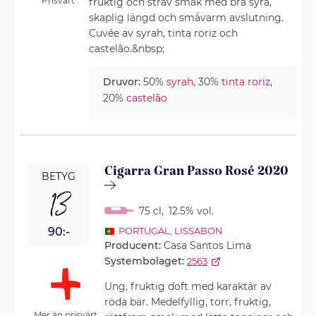
Prisvärt
fruktig och sträv smak med bra syra,
skaplig längd och småvarm avslutning.
Cuvée av syrah, tinta roriz och
castelão.&nbsp;
Druvor:
50%
syrah
, 30%
tinta roriz
,
20%
castelão
Cigarra Gran Passo Rosé 2020
BETYG
13
75 cl
,
12.5% vol.
90:-
PORTUGAL
,
LISSABON
Producent:
Casa Santos Lima
Systembolaget:
2563
Ung, fruktig doft med karaktär av
röda bär. Medelfyllig, torr, fruktig,
Mer än prisvärt