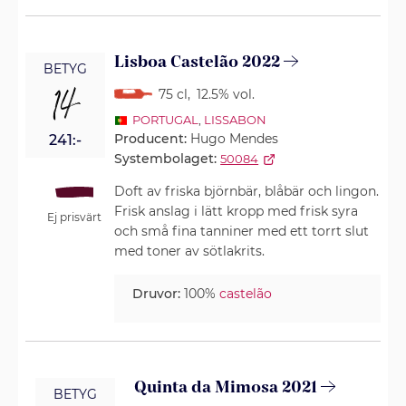
Lisboa Castelão 2022
BETYG
14
75 cl
,
12.5% vol.
PORTUGAL
,
LISSABON
Producent:
Hugo Mendes
241:-
Systembolaget:
50084
Doft av friska björnbär, blåbär och lingon.
Frisk anslag i lätt kropp med frisk syra
Ej prisvärt
och små fina tanniner med ett torrt slut
med toner av sötlakrits.
Druvor:
100%
castelão
Quinta da Mimosa 2021
BETYG