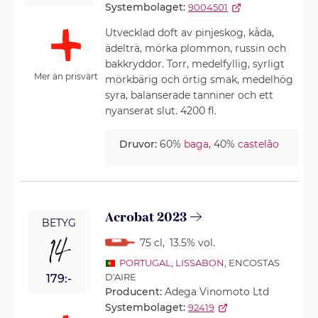
Systembolaget:
9004501
Utvecklad doft av pinjeskog, kåda,
ädelträ, mörka plommon, russin och
bakkryddor. Torr, medelfyllig, syrligt
Mer än prisvärt
mörkbärig och örtig smak, medelhög
syra, balanserade tanniner och ett
nyanserat slut. 4200 fl.
Druvor:
60%
baga
, 40%
castelão
Acrobat 2023
BETYG
14
75 cl
,
13.5% vol.
PORTUGAL
,
LISSABON
, ENCOSTAS
D'AIRE
179:-
Producent:
Adega Vinomoto Ltd
Systembolaget:
92419