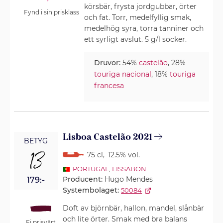
körsbär, frysta jordgubbar, örter
Fynd i sin prisklass
och fat. Torr, medelfyllig smak,
medelhög syra, torra tanniner och
ett syrligt avslut. 5 g/l socker.
Druvor:
54%
castelão
, 28%
touriga nacional
, 18%
touriga
francesa
Lisboa Castelão 2021
BETYG
13
75 cl
,
12.5% vol.
PORTUGAL
,
LISSABON
Producent:
Hugo Mendes
179:-
Systembolaget:
50084
Doft av björnbär, hallon, mandel, slånbär
och lite örter. Smak med bra balans
Ej prisvärt