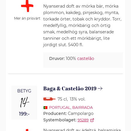
Nyanserad doft av mörka bär, mörka
plommon, kakdeg, pinjeskog, mynta,
Mer än prisvärt
torkade örter, tobak och kryddor. Torr,
medelfyllig, mörkbärig och örtig
smak, medelhög syra, balanserade
tanniner och ett mörkbärigt, lite
jordigt slut. 5400 fl.
Druvor:
100%
castelão
Baga & Castelão 2019
BETYG
14
75 cl
,
13% vol.
PORTUGAL
,
BAIRRADA
Producent:
Campolargo
199:-
Systembolaget:
95289
Nyanserad doft av ädelträ, balsamiska