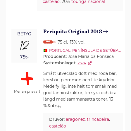
castelão
, 20%
touriga nacional
Periquita Original 2018
BETYG
12
75 cl
,
13% vol.
PORTUGAL
,
PENÍNSULA DE SETÚBAL
Producent:
Jose Maria da Fonseca
79:-
Systembolaget:
2574
Smått utvecklad doft med röda bär,
körsbär, plommon och lite kryddor.
Medelfyllig, inte helt torr smak med
Mer än prisvärt
god tanninstruktur, fin syra och bra
längd med sammansatta toner. 13
%.&nbsp;
Druvor:
aragonez
,
trincadeira
,
castelão