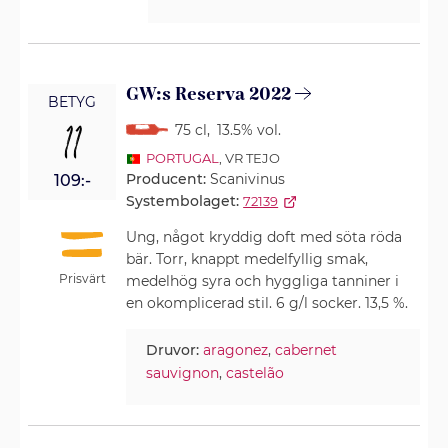
GW:s Reserva 2022
BETYG
11
75 cl
,
13.5% vol.
PORTUGAL
, VR TEJO
Producent:
Scanivinus
109:-
Systembolaget:
72139
Ung, något kryddig doft med söta röda
bär. Torr, knappt medelfyllig smak,
Prisvärt
medelhög syra och hyggliga tanniner i
en okomplicerad stil. 6 g/l socker. 13,5 %.
Druvor:
aragonez
,
cabernet
sauvignon
,
castelão