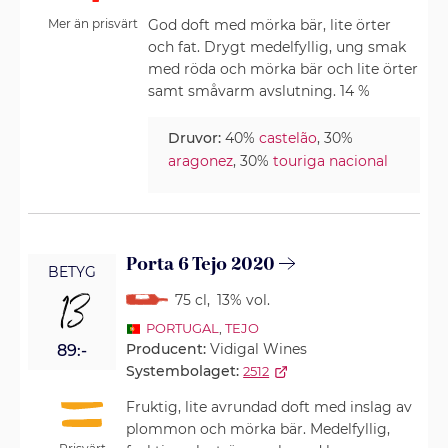
God doft med mörka bär, lite örter
Mer än prisvärt
och fat. Drygt medelfyllig, ung smak
med röda och mörka bär och lite örter
samt småvarm avslutning. 14 %
Druvor:
40%
castelão
, 30%
aragonez
, 30%
touriga nacional
Porta 6 Tejo 2020
BETYG
13
75 cl
,
13% vol.
PORTUGAL
,
TEJO
Producent:
Vidigal Wines
89:-
Systembolaget:
2512
Fruktig, lite avrundad doft med inslag av
plommon och mörka bär. Medelfyllig,