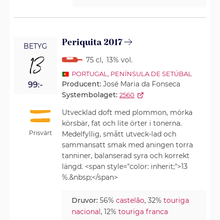
Periquita 2017
BETYG
13
75 cl
,
13% vol.
PORTUGAL
,
PENÍNSULA DE SETÚBAL
Producent:
José Maria da Fonseca
99:-
Systembolaget:
2560
Utvecklad doft med plommon, mörka
körsbär, fat och lite örter i tonerna.
Prisvärt
Medelfyllig, smått utveck-lad och
sammansatt smak med aningen torra
tanniner, balanserad syra och korrekt
längd. <span style="color: inherit;">13
%.&nbsp;</span>
Druvor:
56%
castelão
, 32%
touriga
nacional
, 12%
touriga franca