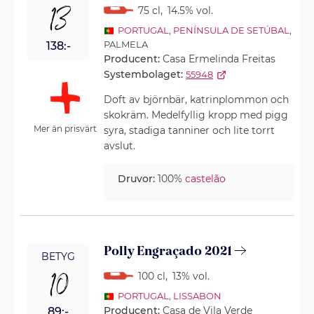
13
75 cl
,
14.5% vol.
PORTUGAL
,
PENÍNSULA DE SETÚBAL
,
PALMELA
138:-
Producent:
Casa Ermelinda Freitas
Systembolaget:
55948
Doft av björnbär, katrinplommon och
skokräm. Medelfyllig kropp med pigg
Mer än prisvärt
syra, stadiga tanniner och lite torrt
avslut.
Druvor:
100%
castelão
Polly Engraçado 2021
BETYG
10
100 cl
,
13% vol.
PORTUGAL
,
LISSABON
Producent:
Casa de Vila Verde
89:-