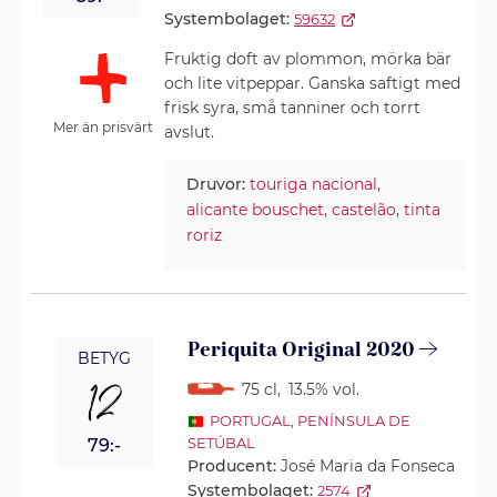
Systembolaget:
59632
Fruktig doft av plommon, mörka bär
och lite vitpeppar. Ganska saftigt med
frisk syra, små tanniner och torrt
Mer än prisvärt
avslut.
Druvor:
touriga nacional
,
alicante bouschet
,
castelão
,
tinta
roriz
Periquita Original 2020
BETYG
12
75 cl
,
13.5% vol.
PORTUGAL
,
PENÍNSULA DE
SETÚBAL
79:-
Producent:
José Maria da Fonseca
Systembolaget:
2574