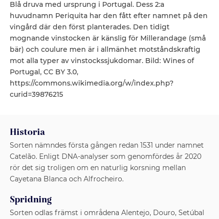
Blå druva med ursprung i Portugal. Dess 2:a
huvudnamn Periquita har den fått efter namnet på den
vingård där den först planterades. Den tidigt
mognande vinstocken är känslig för Millerandage (små
bär) och coulure men är i allmänhet motståndskraftig
mot alla typer av vinstockssjukdomar. Bild: Wines of
Portugal, CC BY 3.0,
https://commons.wikimedia.org/w/index.php?
curid=39876215
Historia
Sorten nämndes första gången redan 1531 under namnet
Catelão. Enligt DNA-analyser som genomfördes år 2020
rör det sig troligen om en naturlig korsning mellan
Cayetana Blanca och Alfrocheiro.
Spridning
Sorten odlas främst i områdena Alentejo, Douro, Setúbal