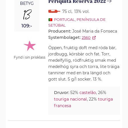
Periquita Reserva 2022
BETYG
13
75 cl
,
13% vol.
PORTUGAL
,
PENÍNSULA DE
SETÚBAL
109:-
Producent:
José Maria da Fonseca
Systembolaget:
2560
Öppen, fruktig doft med röda bär,
jordbugg, körsbär och fat. Torr,
Fynd i sin prisklass
medelfyllig, rödfruktig smak med
medelhög syra och torra, lite träiga
tanniner med en bra längd och
gott slut. 5 g/l socker. 13 %.
Druvor:
52%
castelão
, 26%
touriga nacional
, 22%
touriga
francesa