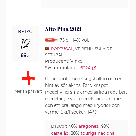
Alto Pina 2021
BETYG
12
75 cl
,
14% vol.
PORTUGAL
, VR PENÍNSULA DE
SETÚBAL
89:-
Producent:
Vinko
Systembolaget:
6024
Öppen doft med skogshallon och en
hint av sötlakrits. Torr, knappt
Mer än prisvärt
medelfyllig smak med sirliga röda bär,
medelhög syra, medelstora tanniner
och ett bra längd med kryddor och
värme. 5 g/l socker. 14 %.
Druvor:
40%
aragonez
, 40%
castelão
, 20%
touriga nacional