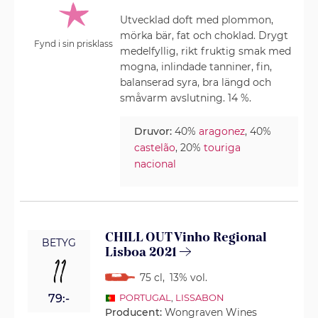
Utvecklad doft med plommon,
mörka bär, fat och choklad. Drygt
Fynd i sin prisklass
medelfyllig, rikt fruktig smak med
mogna, inlindade tanniner, fin,
balanserad syra, bra längd och
småvarm avslutning. 14 %.
Druvor:
40%
aragonez
, 40%
castelão
, 20%
touriga
nacional
CHILL OUT Vinho Regional
BETYG
Lisboa 2021
11
75 cl
,
13% vol.
79:-
PORTUGAL
,
LISSABON
Producent:
Wongraven Wines