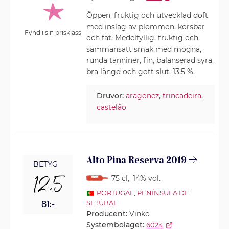
Öppen, fruktig och utvecklad doft
med inslag av plommon, körsbär
Fynd i sin prisklass
och fat. Medelfyllig, fruktig och
sammansatt smak med mogna,
runda tanniner, fin, balanserad syra,
bra längd och gott slut. 13,5 %.
Druvor:
aragonez
,
trincadeira
,
castelão
Alto Pina Reserva 2019
BETYG
12,5
75 cl
,
14% vol.
PORTUGAL
,
PENÍNSULA DE
SETÚBAL
81:-
Producent:
Vinko
Systembolaget:
6024