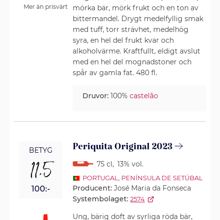
Mer än prisvärt
mörka bär, mörk frukt och en ton av
bittermandel. Drygt medelfyllig smak
med tuff, torr strävhet, medelhög
syra, en hel del frukt kvar och
alkoholvärme. Kraftfullt, eldigt avslut
med en hel del mognadstoner och
spår av gamla fat. 480 fl.
Druvor:
100%
castelão
Periquita Original 2023
BETYG
11,5
75 cl
,
13% vol.
PORTUGAL
,
PENÍNSULA DE SETÚBAL
Producent:
José Maria da Fonseca
100:-
Systembolaget:
2574
Ung, bärig doft av syrliga röda bär,