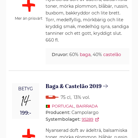
toner, mörka plommon, blåbär, russin,
buxbom, bakkryddor och lite brett.
Mer än prisvärt
Torr, medelfyllig, mörkbärig och lite
kryddig smak, medelhög syra, sandiga
tanniner och ett gott, kryddigt slut.
660 fl.
Druvor:
60%
baga
, 40%
castelão
Baga & Castelão 2019
BETYG
14
75 cl
,
13% vol.
PORTUGAL
,
BAIRRADA
Producent:
Campolargo
199:-
Systembolaget:
95289
Nyanserad doft av ädelträ, balsamiska
toner, mörka plommon, blåbär, russin,