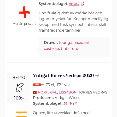
Systembolaget:
58364
Ung fruktig doft av mörka bär och
lagom mycket fat. Knappt medelfyllig
Mer än prisvärt
kropp med frisk syra och inte särskilt
framträdande tanniner.
Druvor:
touriga nacional
,
castelão
,
tinta roriz
Vidigal Torres Vedras 2020
BETYG
13
75 cl
,
13% vol.
PORTUGAL
,
LISSABON
, TORRES VEDRAS
Producent:
Vidigal Wines
109:-
Systembolaget:
2649
Öppen, lite utvecklad doft med