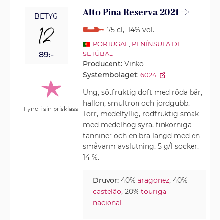
Alto Pina Reserva 2021
BETYG
12
75 cl
,
14% vol.
PORTUGAL
,
PENÍNSULA DE
SETÚBAL
89:-
Producent:
Vinko
Systembolaget:
6024
Ung, sötfruktig doft med röda bär,
hallon, smultron och jordgubb.
Fynd i sin prisklass
Torr, medelfyllig, rödfruktig smak
med medelhög syra, finkorniga
tanniner och en bra längd med en
småvarm avslutning. 5 g/l socker.
14 %.
Druvor:
40%
aragonez
, 40%
castelão
, 20%
touriga
nacional