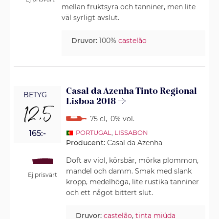
mellan fruktsyra och tanniner, men lite
väl syrligt avslut.
Druvor:
100%
castelão
Casal da Azenha Tinto Regional
BETYG
Lisboa 2018
12,5
75 cl
,
0% vol.
165:-
PORTUGAL
,
LISSABON
Producent:
Casal da Azenha
Doft av viol, körsbär, mörka plommon,
mandel och damm. Smak med slank
Ej prisvärt
kropp, medelhöga, lite rustika tanniner
och ett något bittert slut.
Druvor:
castelão
,
tinta miúda