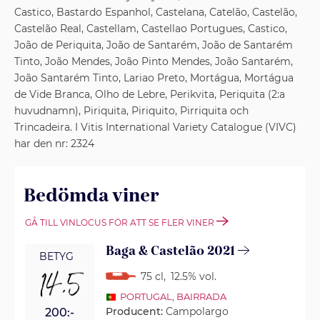
Castico, Bastardo Espanhol, Castelana, Catelão, Castelão,
Castelão Real, Castellam, Castellao Portugues, Castico,
João de Periquita, João de Santarém, João de Santarém
Tinto, João Mendes, João Pinto Mendes, João Santarém,
João Santarém Tinto, Lariao Preto, Mortágua, Mortágua
de Vide Branca, Olho de Lebre, Perikvita, Periquita (2:a
huvudnamn), Piriquita, Piriquito, Pirriquita och
Trincadeira. I Vitis International Variety Catalogue (VIVC)
har den nr: 2324
Bedömda viner
GÅ TILL VINLOCUS FÖR ATT SE FLER VINER
Baga & Castelão 2021
BETYG
14,5
75 cl
,
12.5% vol.
PORTUGAL
,
BAIRRADA
Producent:
Campolargo
200:-