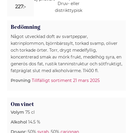
Druv- eller
227:-
distrikttypisk
Bedömning
Något utvecklad doft av svartpeppar,
katrinplommon, björnbärssylt, torkad svamp, oliver
och torkade örter. Torr, drygt medelfyllig,
koncentrerad smak av mörk frukt, medelhög syra, en
generös dos fat, rustik tanninstruktur och sötfruktigt,
fatpräglat slut med alkoholvärme. 11400 fl.
Provning
Tillfälligt sortiment 21 mars 2025
Om vinet
Volym
75 cl
Alkohol
14.5 %
Druvor:
50%
syrah
, 50%
carignan