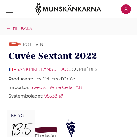
Klicka för
Klicka för meny
TILLBAKA
RÖTT VIN
Cuvée Sextant 2022
FRANKRIKE
,
LANGUEDOC
, CORBIÈRES
Producent:
Les Celliers d'Orfée
Importör:
Swedish Wine Cellar AB
Systembolaget:
95538
BETYG
13,5
Ej prisvärt