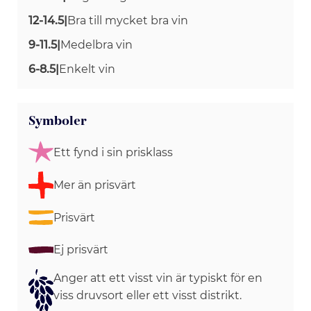
12-14.5
|
Bra till mycket bra vin
9-11.5
|
Medelbra vin
6-8.5
|
Enkelt vin
Symboler
Ett fynd i sin prisklass
Mer än prisvärt
Prisvärt
Ej prisvärt
Anger att ett visst vin är typiskt för en
viss druvsort eller ett visst distrikt.