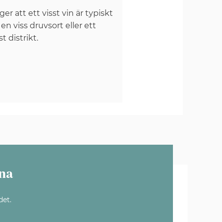
er att ett visst vin är typiskt
 en viss druvsort eller ett
st distrikt.
na
det.