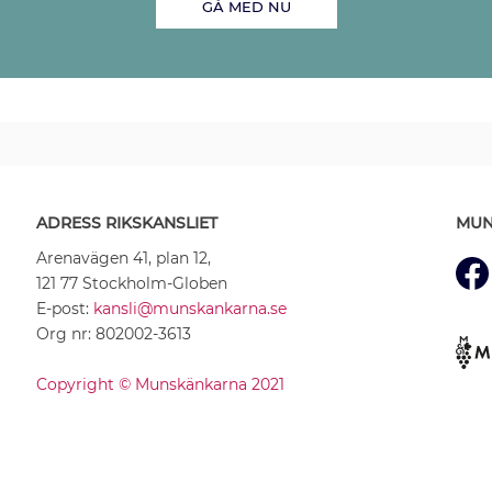
GÅ MED NU
ADRESS RIKSKANSLIET
MUN
Arenavägen 41, plan 12,
121 77 Stockholm-Globen
E-post:
kansli@munskankarna.se
Org nr: 802002-3613
Copyright © Munskänkarna 2021