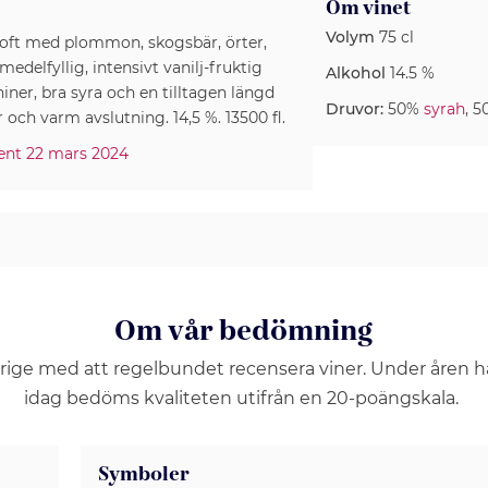
Om vinet
Volym
75 cl
doft med plommon, skogsbär, örter,
medelfyllig, intensivt vanilj-fruktig
Alkohol
14.5 %
er, bra syra och en tilltagen längd
Druvor:
50%
syrah
, 
h varm avslutning. 14,5 %. 13500 fl.
iment 22 mars 2024
Om vår bedömning
erige med att regelbundet recensera viner. Under åren 
idag bedöms kvaliteten utifrån en 20-poängskala.
Symboler