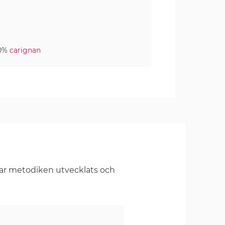
50%
carignan
har metodiken utvecklats och