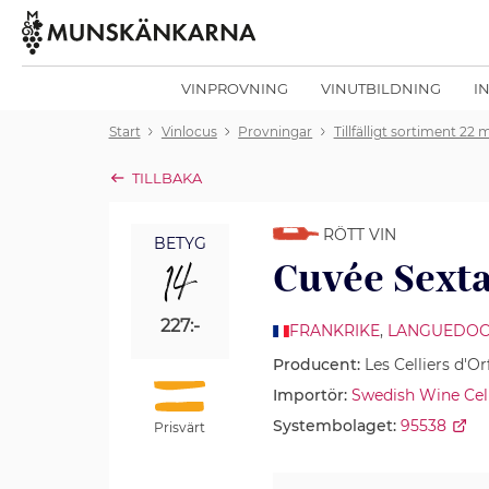
VINPROVNING
VINUTBILDNING
I
Start
Vinlocus
Provningar
Tillfälligt sortiment 22
TILLBAKA
RÖTT VIN
BETYG
14
Cuvée Sexta
227:-
FRANKRIKE
,
LANGUEDO
Producent:
Les Celliers d'Or
Importör:
Swedish Wine Cel
Systembolaget:
95538
Prisvärt