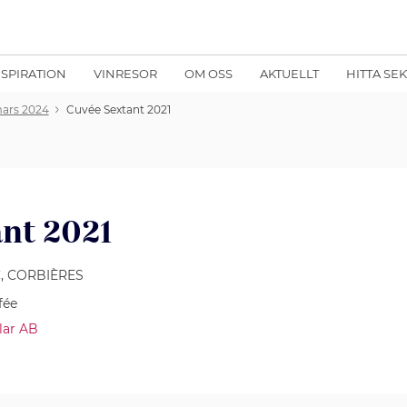
NSPIRATION
VINRESOR
OM OSS
AKTUELLT
HITTA SE
 mars 2024
Cuvée Sextant 2021
nt 2021
C
, CORBIÈRES
fée
lar AB