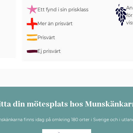
Ang
Ett fynd i sin prisklass
för
vis
Mer än prisvärt
Prisvärt
Ej prisvärt
itta din mötesplats hos Munskänkar
skänkarna finns idag på omkring 180 orter i Sverige och i utlan