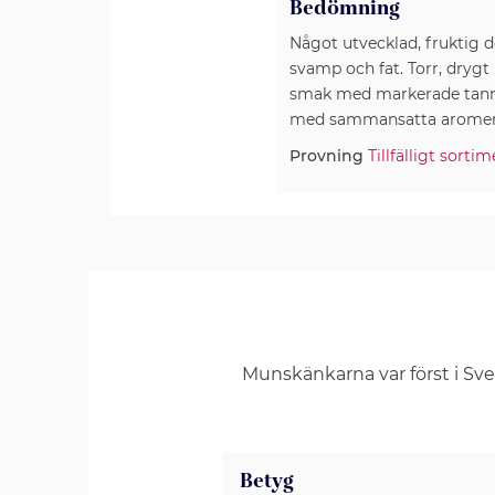
Bedömning
Något utvecklad, fruktig 
svamp och fat. Torr, drygt 
smak med markerade tannin
med sammansatta aromer oc
Provning
Tillfälligt sort
Munskänkarna var först i Sv
Betyg