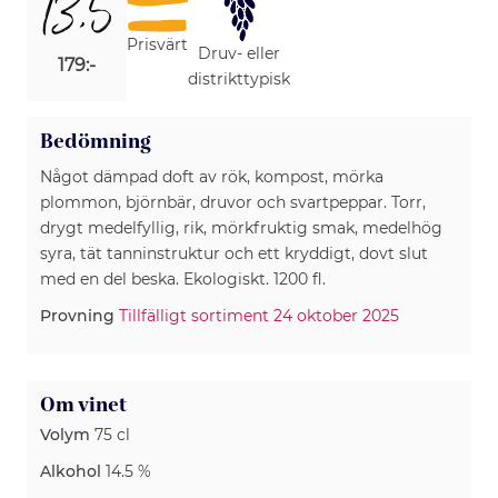
13,5
Prisvärt
Druv- eller
179:-
distrikttypisk
Bedömning
Något dämpad doft av rök, kompost, mörka
plommon, björnbär, druvor och svartpeppar. Torr,
drygt medelfyllig, rik, mörkfruktig smak, medelhög
syra, tät tanninstruktur och ett kryddigt, dovt slut
med en del beska. Ekologiskt. 1200 fl.
Provning
Tillfälligt sortiment 24 oktober 2025
Om vinet
Volym
75 cl
Alkohol
14.5 %