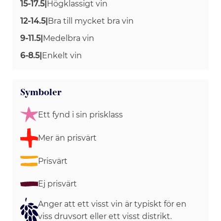
15-17.5
|
Högklassigt vin
12-14.5
|
Bra till mycket bra vin
9-11.5
|
Medelbra vin
6-8.5
|
Enkelt vin
Symboler
Ett fynd i sin prisklass
Mer än prisvärt
Prisvärt
Ej prisvärt
Anger att ett visst vin är typiskt för en
viss druvsort eller ett visst distrikt.