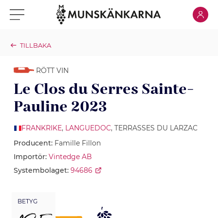
Klicka för
Klicka för meny
TILLBAKA
RÖTT VIN
Le Clos du Serres Sainte-
Pauline 2023
FRANKRIKE
,
LANGUEDOC
, TERRASSES DU LARZAC
Producent:
Famille Fillon
Importör:
Vintedge AB
Systembolaget:
94686
BETYG