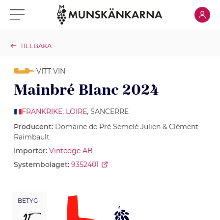
Klicka för
Klicka för meny
TILLBAKA
VITT VIN
Mainbré Blanc 2024
FRANKRIKE
,
LOIRE
, SANCERRE
Producent:
Domaine de Pré Semelé Julien & Clément
Raimbault
Importör:
Vintedge AB
Systembolaget:
9352401
BETYG