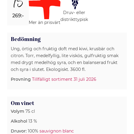
15
Druv- eller
269:-
distrikttypisk
Mer än prisvärt
Bedömning
Ung, örtig och fruktig doft med kiwi, krusbär och
citron. Torr, medelfyllig, lite viskös, gulfruktig smak
med drygt medelhög syra, och en balanserad frukt
och syra i slutet. Ekologiskt. 3600 fl.
Provning
Tillfälligt sortiment 31 juli 2026
Om vinet
Volym
75 cl
Alkohol
13 %
Druvor:
100%
sauvignon blanc