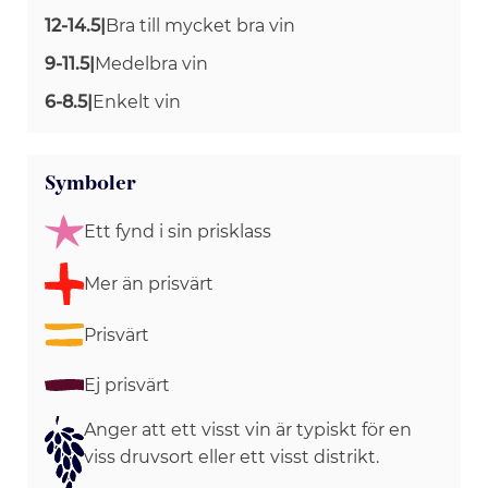
12-14.5
|
Bra till mycket bra vin
9-11.5
|
Medelbra vin
6-8.5
|
Enkelt vin
Symboler
Ett fynd i sin prisklass
Mer än prisvärt
Prisvärt
Ej prisvärt
Anger att ett visst vin är typiskt för en
viss druvsort eller ett visst distrikt.