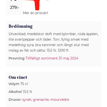
279:-
Mer än prisvärt
Bedömning
Utvecklad, medelstor doft med björnbär, röda äpplen,
lite svartpeppar och läder. Torr, fyllig smak med
medelhög syra, bra tanniner och långt slut med
inslag av fat och sälta. 13,5 %. 1200 fl.
Provning
Tillfälligt sortiment 31 maj 2024
Om vinet
Volym
75 cl
Alkohol
13.5 %
Druvor:
syrah
,
grenache
,
mourvèdre