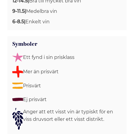
12-14.5
|
Bra till mycket bra vin
9-11.5
|
Medelbra vin
6-8.5
|
Enkelt vin
Symboler
Ett fynd i sin prisklass
Mer än prisvärt
Prisvärt
Ej prisvärt
Anger att ett visst vin är typiskt för en
viss druvsort eller ett visst distrikt.