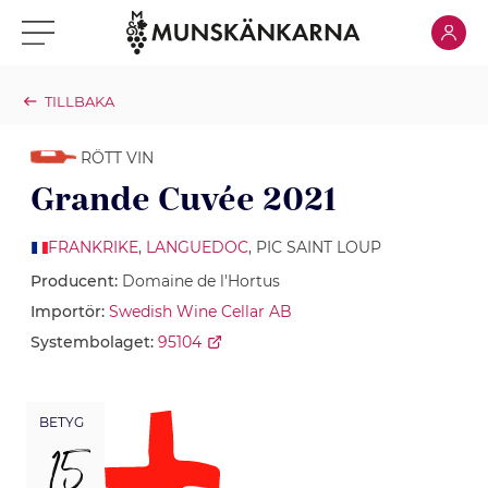
Klicka för
Klicka för meny
TILLBAKA
RÖTT VIN
Grande Cuvée 2021
FRANKRIKE
,
LANGUEDOC
, PIC SAINT LOUP
Producent:
Domaine de l'Hortus
Importör:
Swedish Wine Cellar AB
Systembolaget:
95104
BETYG
15