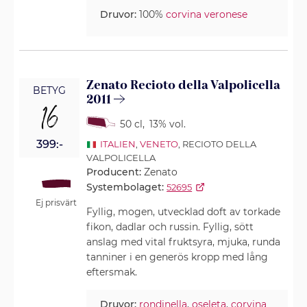
Druvor:
100%
corvina veronese
Zenato Recioto della Valpolicella
BETYG
2011
16
50 cl
,
13% vol.
399:-
ITALIEN
,
VENETO
, RECIOTO DELLA
VALPOLICELLA
Producent:
Zenato
Systembolaget:
52695
Ej prisvärt
Fyllig, mogen, utvecklad doft av torkade
fikon, dadlar och russin. Fyllig, sött
anslag med vital fruktsyra, mjuka, runda
tanniner i en generös kropp med lång
eftersmak.
Druvor:
rondinella
,
oseleta
,
corvina