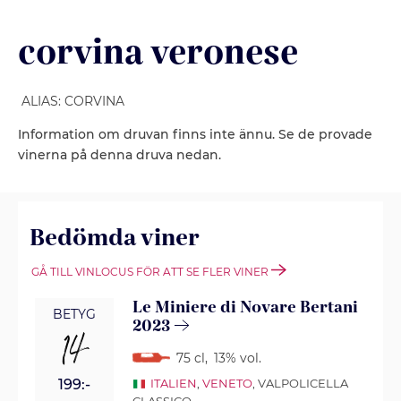
corvina veronese
ALIAS: CORVINA
Information om druvan finns inte ännu. Se de provade
vinerna på denna druva nedan.
Bedömda viner
GÅ TILL VINLOCUS FÖR ATT SE FLER VINER
Le Miniere di Novare Bertani
BETYG
2023
14
75 cl
,
13% vol.
199:-
ITALIEN
,
VENETO
, VALPOLICELLA