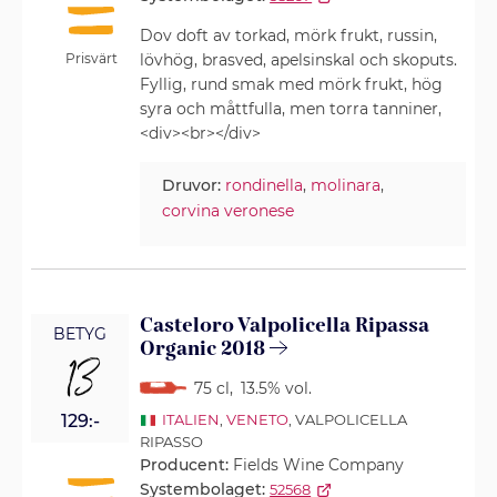
Dov doft av torkad, mörk frukt, russin,
Prisvärt
lövhög, brasved, apelsinskal och skoputs.
Fyllig, rund smak med mörk frukt, hög
syra och måttfulla, men torra tanniner,
<div><br></div>
Druvor:
rondinella
,
molinara
,
corvina veronese
Casteloro Valpolicella Ripassa
BETYG
Organic 2018
13
75 cl
,
13.5% vol.
129:-
ITALIEN
,
VENETO
, VALPOLICELLA
RIPASSO
Producent:
Fields Wine Company
Systembolaget:
52568