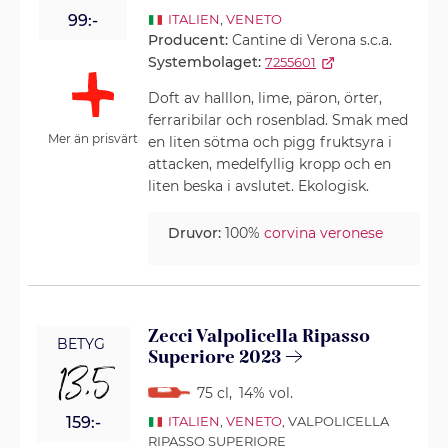
99:-
ITALIEN
,
VENETO
Producent:
Cantine di Verona s.c.a.
Systembolaget:
7255601
Doft av halllon, lime, päron, örter,
ferraribilar och rosenblad. Smak med
Mer än prisvärt
en liten sötma och pigg fruktsyra i
attacken, medelfyllig kropp och en
liten beska i avslutet. Ekologisk.
Druvor:
100%
corvina veronese
Zecci Valpolicella Ripasso
BETYG
Superiore 2023
13,5
75 cl
,
14% vol.
159:-
ITALIEN
,
VENETO
, VALPOLICELLA
RIPASSO SUPERIORE