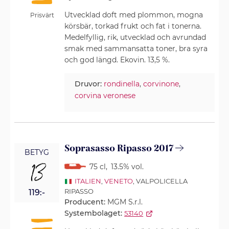
Utvecklad doft med plommon, mogna
Prisvärt
körsbär, torkad frukt och fat i tonerna.
Medelfyllig, rik, utvecklad och avrundad
smak med sammansatta toner, bra syra
och god längd. Ekovin. 13,5 %.
Druvor:
rondinella
,
corvinone
,
corvina veronese
Soprasasso Ripasso 2017
BETYG
13
75 cl
,
13.5% vol.
ITALIEN
,
VENETO
, VALPOLICELLA
RIPASSO
119:-
Producent:
MGM S.r.l.
Systembolaget:
53140