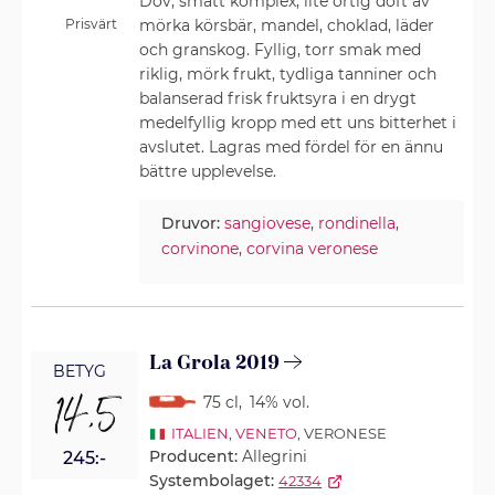
Dov, smått komplex, lite örtig doft av
Prisvärt
mörka körsbär, mandel, choklad, läder
och granskog. Fyllig, torr smak med
riklig, mörk frukt, tydliga tanniner och
balanserad frisk fruktsyra i en drygt
medelfyllig kropp med ett uns bitterhet i
avslutet. Lagras med fördel för en ännu
bättre upplevelse.
Druvor:
sangiovese
,
rondinella
,
corvinone
,
corvina veronese
La Grola 2019
BETYG
14,5
75 cl
,
14% vol.
ITALIEN
,
VENETO
, VERONESE
Producent:
Allegrini
245:-
Systembolaget:
42334