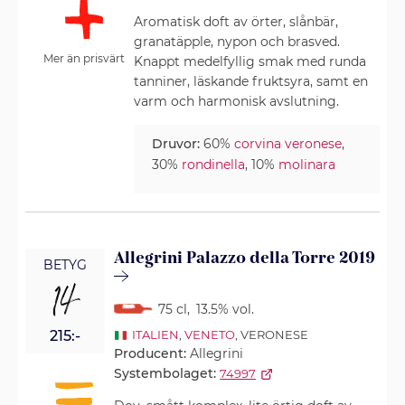
Aromatisk doft av örter, slånbär,
granatäpple, nypon och brasved.
Mer än prisvärt
Knappt medelfyllig smak med runda
tanniner, läskande fruktsyra, samt en
varm och harmonisk avslutning.
Druvor:
60%
corvina veronese
,
30%
rondinella
, 10%
molinara
Allegrini Palazzo della Torre 2019
BETYG
14
75 cl
,
13.5% vol.
215:-
ITALIEN
,
VENETO
, VERONESE
Producent:
Allegrini
Systembolaget:
74997