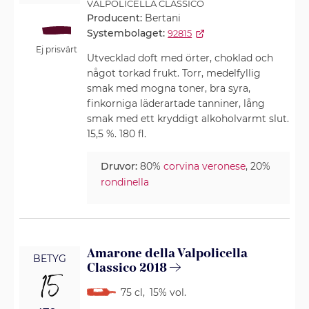
VALPOLICELLA CLASSICO
Producent:
Bertani
Systembolaget:
92815
Ej prisvärt
Utvecklad doft med örter, choklad och
något torkad frukt. Torr, medelfyllig
smak med mogna toner, bra syra,
finkorniga läderartade tanniner, lång
smak med ett kryddigt alkoholvarmt slut.
15,5 %. 180 fl.
Druvor:
80%
corvina veronese
, 20%
rondinella
Amarone della Valpolicella
BETYG
Classico 2018
15
75 cl
,
15% vol.