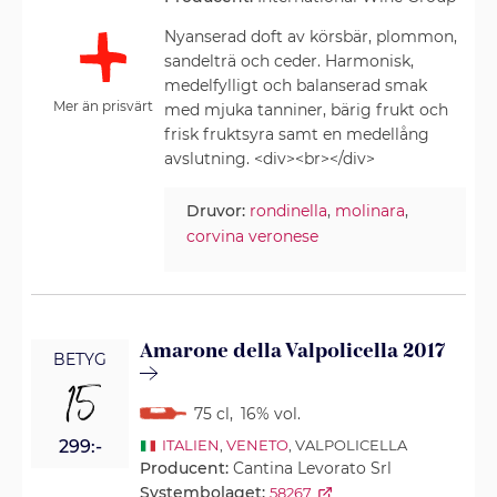
Nyanserad doft av körsbär, plommon,
sandelträ och ceder. Harmonisk,
medelfylligt och balanserad smak
Mer än prisvärt
med mjuka tanniner, bärig frukt och
frisk fruktsyra samt en medellång
avslutning. <div><br></div>
Druvor:
rondinella
,
molinara
,
corvina veronese
Amarone della Valpolicella 2017
BETYG
15
75 cl
,
16% vol.
299:-
ITALIEN
,
VENETO
, VALPOLICELLA
Producent:
Cantina Levorato Srl
Systembolaget:
58267