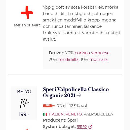
Yppig doft av söta körsbär, ek, mörka
bär och dill. Fruktig och solmogen
smak i en medelfyllig kropp, mogna
Mer än prisvärt
och runda tanniner, läskande
fruktsyra, samt ett varmt och fruktigt
avslut.
Druvor:
70%
corvina veronese
,
20%
rondinella
, 10%
molinara
Speri Valpolicella Classico
BETYG
Organic 2021
14
75 cl
,
12.5% vol.
199:-
ITALIEN
,
VENETO
, VALPOLICELLA
Producent:
Speri
Systembolaget:
55192