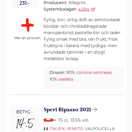
Producent:
Allegrini
231:-
Systembolaget:
42334
Fyllig, torr, örtig doft av semitorkade
körsbär och chokladdragerade
marsipanbröd, pastellkritor och läder.
Mer än prisvärt
Fyllig smak med bra, ren frukt, frisk
fruktsyra i balans med tydliga, men
avrundade tanniner i en drygt
medelstor kropp.
Druvor:
90%
corvina veronese
,
10%
oseleta
Speri Ripasso 2021
BETYG
14,5
75 cl
,
13.5% vol.
ITALIEN
,
VENETO
, VALPOLICELLA