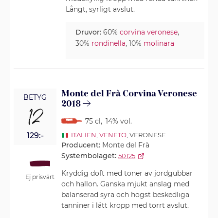
Långt, syrligt avslut.
Druvor:
60%
corvina veronese
,
30%
rondinella
, 10%
molinara
Monte del Frà Corvina Veronese
BETYG
2018
12
75 cl
,
14% vol.
129:-
ITALIEN
,
VENETO
, VERONESE
Producent:
Monte del Frà
Systembolaget:
50125
Kryddig doft med toner av jordgubbar
Ej prisvärt
och hallon. Ganska mjukt anslag med
balanserad syra och högst beskedliga
tanniner i lätt kropp med torrt avslut.