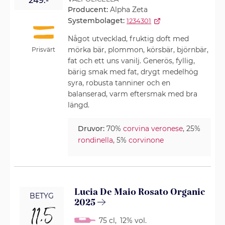
249:-
Producent:
Alpha Zeta
Systembolaget:
1234301
Något utvecklad, fruktig doft med
mörka bär, plommon, körsbär, björnbär,
Prisvärt
fat och ett uns vanilj. Generös, fyllig,
bärig smak med fat, drygt medelhög
syra, robusta tanniner och en
balanserad, varm eftersmak med bra
längd.
Druvor:
70%
corvina veronese
, 25%
rondinella
, 5%
corvinone
Lucia De Maio Rosato Organic
BETYG
2025
11,5
75 cl
,
12% vol.