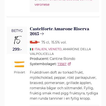
veronese
Castelforte Amarone Riserva
BETYG
2015
15
75 cl
,
15.5% vol.
299:-
ITALIEN
,
VENETO
, AMARONE DELLA
VALPOLICELLA
Producent:
Cantine Riondo
Systembolaget:
73567
Fruktdriven doft av torkad frukt,
Prisvärt
mjölkchoklad, peppar, rökt parikapulver,
brasved, pomeranser, grillade äpplen,
romerska bågar och sötmandel. Fyllig,
fruktig smak med pigg fruktsyra, tydliga
men runda tanniner i en fyllig kropp.