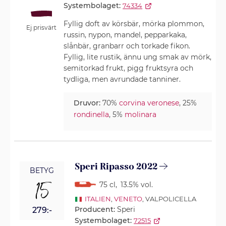
Systembolaget:
74334
Fyllig doft av körsbär, mörka plommon,
Ej prisvärt
russin, nypon, mandel, pepparkaka,
slånbär, granbarr och torkade fikon.
Fyllig, lite rustik, ännu ung smak av mörk,
semitorkad frukt, pigg fruktsyra och
tydliga, men avrundade tanniner.
Druvor:
70%
corvina veronese
, 25%
rondinella
, 5%
molinara
Speri Ripasso 2022
BETYG
15
75 cl
,
13.5% vol.
ITALIEN
,
VENETO
, VALPOLICELLA
Producent:
Speri
279:-
Systembolaget:
72515