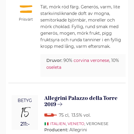
Tät, mörk röd färg. Generös, varm, lite
starkvinsliknande doft av mogna,
Prisvärt
semitorkade björnbär, moreller och
mörk choklad. Fyllig, rund smak med
generös, mogen, mörk frukt, pigg
fruktsyra och runda tanniner i en fyllig
kropp med lång, varm eftersmak.
Druvor:
90%
corvina veronese
, 10%
oseleta
Allegrini Palazzo della Torre
BETYG
2019
15
75 cl
,
13.5% vol.
211:-
ITALIEN
,
VENETO
, VERONESE
Producent:
Allegrini