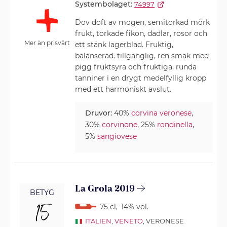
Systembolaget:
74997
Dov doft av mogen, semitorkad mörk
frukt, torkade fikon, dadlar, rosor och
Mer än prisvärt
ett stänk lagerblad. Fruktig,
balanserad. tillgänglig, ren smak med
pigg fruktsyra och fruktiga, runda
tanniner i en drygt medelfyllig kropp
med ett harmoniskt avslut.
Druvor:
40%
corvina veronese
,
30%
corvinone
, 25%
rondinella
,
5%
sangiovese
La Grola 2019
BETYG
15
75 cl
,
14% vol.
ITALIEN
,
VENETO
, VERONESE