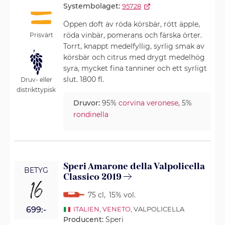
Systembolaget:
95728
Öppen doft av röda körsbär, rött äpple,
röda vinbär, pomerans och färska örter.
Prisvärt
Torrt, knappt medelfyllig, syrlig smak av
körsbär och citrus med drygt medelhög
syra, mycket fina tanniner och ett syrligt
slut. 1800 fl.
Druv- eller
distrikttypisk
Druvor:
95%
corvina veronese
, 5%
rondinella
Speri Amarone della Valpolicella
BETYG
Classico 2019
16
75 cl
,
15% vol.
699:-
ITALIEN
,
VENETO
, VALPOLICELLA
Producent:
Speri