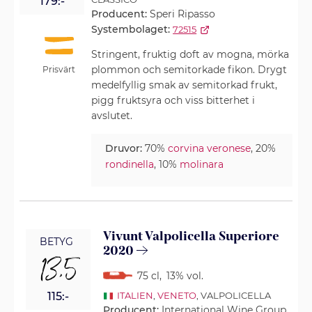
179:-
Producent:
Speri Ripasso
Systembolaget:
72515
Stringent, fruktig doft av mogna, mörka
plommon och semitorkade fikon. Drygt
Prisvärt
medelfyllig smak av semitorkad frukt,
pigg fruktsyra och viss bitterhet i
avslutet.
Druvor:
70%
corvina veronese
, 20%
rondinella
, 10%
molinara
Vivunt Valpolicella Superiore
BETYG
2020
13,5
75 cl
,
13% vol.
115:-
ITALIEN
,
VENETO
, VALPOLICELLA
Producent:
International Wine Group