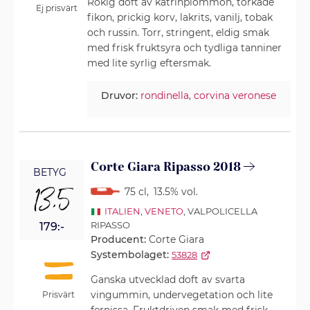
Rökig doft av katrinplommon, torkade
Ej prisvärt
fikon, prickig korv, lakrits, vanilj, tobak
och russin. Torr, stringent, eldig smak
med frisk fruktsyra och tydliga tanniner
med lite syrlig eftersmak.
Druvor:
rondinella
,
corvina veronese
Corte Giara Ripasso 2018
BETYG
13,5
75 cl
,
13.5% vol.
ITALIEN
,
VENETO
, VALPOLICELLA
RIPASSO
179:-
Producent:
Corte Giara
Systembolaget:
53828
Ganska utvecklad doft av svarta
vingummin, undervegetation och lite
Prisvärt