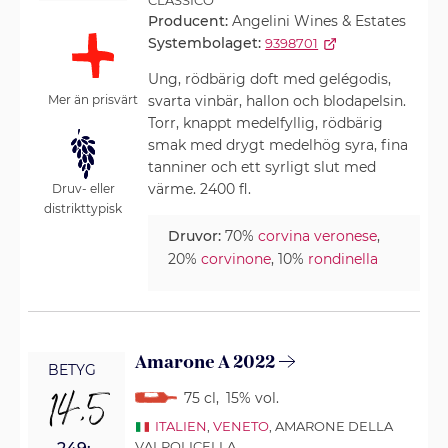
CLASSICO
Producent:
Angelini Wines & Estates
Systembolaget:
9398701
Ung, rödbärig doft med gelégodis,
svarta vinbär, hallon och blodapelsin.
Mer än prisvärt
Torr, knappt medelfyllig, rödbärig
smak med drygt medelhög syra, fina
tanniner och ett syrligt slut med
värme. 2400 fl.
Druv- eller
distrikttypisk
Druvor:
70%
corvina veronese
,
20%
corvinone
, 10%
rondinella
Amarone A 2022
BETYG
14,5
75 cl
,
15% vol.
ITALIEN
,
VENETO
, AMARONE DELLA
VALPOLICELLA