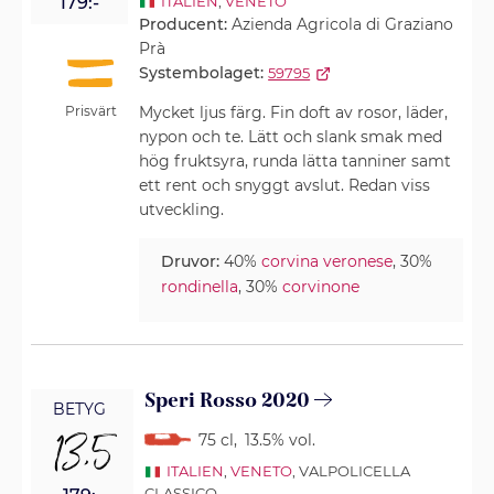
179:-
ITALIEN
,
VENETO
Producent:
Azienda Agricola di Graziano
Prà
Systembolaget:
59795
Prisvärt
Mycket ljus färg. Fin doft av rosor, läder,
nypon och te. Lätt och slank smak med
hög fruktsyra, runda lätta tanniner samt
ett rent och snyggt avslut. Redan viss
utveckling.
Druvor:
40%
corvina veronese
, 30%
rondinella
, 30%
corvinone
Speri Rosso 2020
BETYG
13,5
75 cl
,
13.5% vol.
ITALIEN
,
VENETO
, VALPOLICELLA
CLASSICO