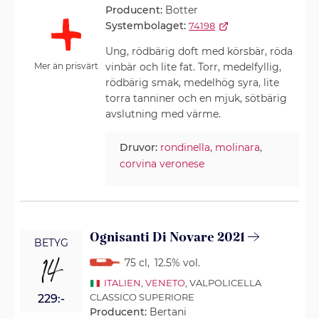
Producent:
Botter
Systembolaget:
74198
Ung, rödbärig doft med körsbär, röda
vinbär och lite fat. Torr, medelfyllig,
Mer än prisvärt
rödbärig smak, medelhög syra, lite
torra tanniner och en mjuk, sötbärig
avslutning med värme.
Druvor:
rondinella
,
molinara
,
corvina veronese
Ognisanti Di Novare 2021
BETYG
14
75 cl
,
12.5% vol.
ITALIEN
,
VENETO
, VALPOLICELLA
CLASSICO SUPERIORE
229:-
Producent:
Bertani