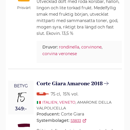
Utvecklad doft med röda körsbär, hallon,
lingon och lite torkad frukt. Medelfyllig
Prisvärt
smak med fruktig början, utvecklat
mittparti med sammansatta toner, god,
mogen syra, riktigt bra längd och fast
slut. Ekovin. 13,5 %
Druvor:
rondinella
,
corvinone
,
corvina veronese
Corte Giara Amarone 2018
BETYG
15
75 cl
,
15% vol.
ITALIEN
,
VENETO
, AMARONE DELLA
VALPOLICELLA
349:-
Producent:
Corte Giara
Systembolaget:
53833