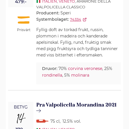
479:-
ITALIEN
,
VENETO
, AMARONE DELLA
VALPOLICELLA CLASSICO
Producent:
Speri
Systembolaget:
74334
Fyllig doft av torkad frukt, russin,
Prisvärt
plommon i madeira och kanderade
apelsinskal. Fyllig, rund, fruktig smak
med pigg fruktsyra och tydliga tanniner
med viss bitterhet i eftersmaken.
Druvor:
70%
corvina veronese
, 25%
rondinella
, 5%
molinara
Pra Valpolicella Morandina 2021
BETYG
14
75 cl
,
12.5% vol.