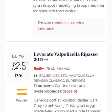
fernissa. Fruktdriven smak med frisk
syra i knappt medelfyllig kropp med fina
tanniner och torrt avslut.
Druvor:
rondinella
,
corvina
veronese
Levorato Valpolicella Ripasso
BETYG
2017
12,5
75 cl
,
14% vol.
139:-
ITALIEN
,
VENETO
, VALPOLICELLA
RIPASSO CLASSICO SUPERIORE
Producent:
Cantina Levorato
Systembolaget:
53039
Generös doft av körsbär, dadlar, Earl
Prisvärt
Grey-te och vanilj. Frisk syra i drygt
medelfyllig kropp med runda tanniner.