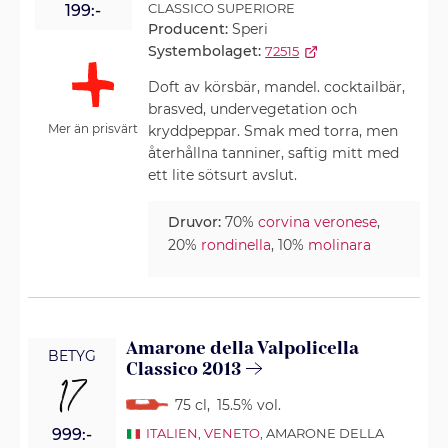
CLASSICO SUPERIORE
199:-
Producent:
Speri
Systembolaget:
72515
Doft av körsbär, mandel. cocktailbär,
brasved, undervegetation och
Mer än prisvärt
kryddpeppar. Smak med torra, men
återhållna tanniner, saftig mitt med
ett lite sötsurt avslut.
Druvor:
70%
corvina veronese
,
20%
rondinella
, 10%
molinara
Amarone della Valpolicella
BETYG
Classico 2013
17
75 cl
,
15.5% vol.
999:-
ITALIEN
,
VENETO
, AMARONE DELLA