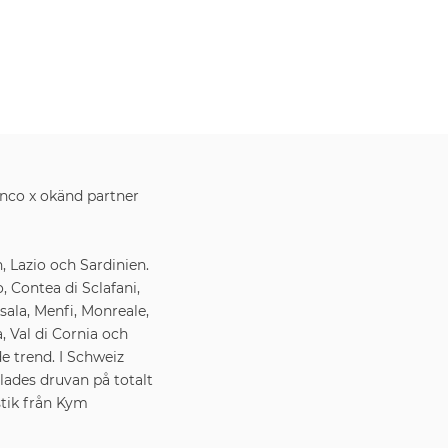
nco x okänd partner
 Lazio och Sardinien.
 Contea di Sclafani,
sala, Menfi, Monreale,
a, Val di Cornia och
de trend. I Schweiz
dlades druvan på totalt
stik från Kym