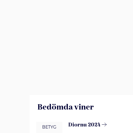
Bedömda viner
Diornu 2024
BETYG