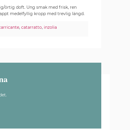
g/örtig doft. Ung smak med frisk, ren
nappt medelfyllig kropp med trevlig längd.
carricante
,
catarratto
,
inzolia
na
det.