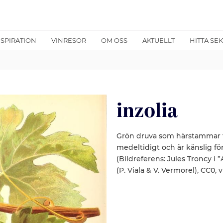
NSPIRATION
VINRESOR
OM OSS
AKTUELLT
HITTA SE
inzolia
Grön druva som härstammar fr
medeltidigt och är känslig f
(Bildreferens: Jules Troncy i 
(P. Viala & V. Vermorel), CC