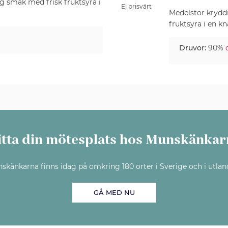
ig smak med frisk fruktsyra i
Ej prisvärt
Medelstor kryddi
fruktsyra i en k
Druvor:
90%
itta din mötesplats hos Munskänkar
skänkarna finns idag på omkring 180 orter i Sverige och i utlan
GÅ MED NU