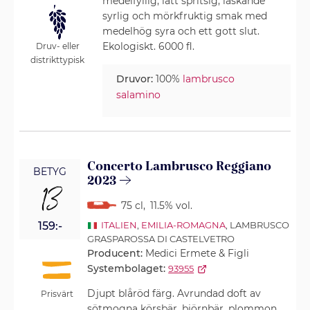
medelfyllig, lätt spritsig, läskande
syrlig och mörkfruktig smak med
medelhög syra och ett gott slut.
Ekologiskt. 6000 fl.
Druv- eller
distrikttypisk
Druvor:
100%
lambrusco
salamino
Concerto Lambrusco Reggiano
BETYG
2023
13
75 cl
,
11.5% vol.
159:-
ITALIEN
,
EMILIA-ROMAGNA
, LAMBRUSCO
GRASPAROSSA DI CASTELVETRO
Producent:
Medici Ermete & Figli
Systembolaget:
93955
Djupt blåröd färg. Avrundad doft av
Prisvärt
sötmogna körsbär, björnbär, plommon