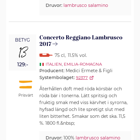
Druvor:
lambrusco salamino
Concerto Reggiano Lambrusco
BETYG
2017
13
75 cl
,
11.5% vol.
129:-
ITALIEN
,
EMILIA-ROMAGNA
Producent:
Medici Ermete & Figli
Systembolaget:
92377
Återhållen doft med röda körsbär och
Prisvärt
röda bär i tonerna. Lätt spritsig och
fruktig smak med viss kärvhet i syrorna,
hyfsad längd och lite spretigt slut med
liten bitterhet. Smakar som det ska. 11,5
%. 1800 fl.&nbsp;
Druvor:
100%
lambrusco salamino