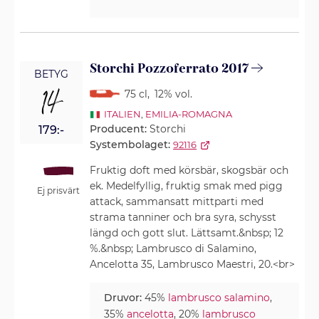
Storchi Pozzoferrato 2017
BETYG
14
75 cl
,
12% vol.
ITALIEN
,
EMILIA-ROMAGNA
Producent:
Storchi
179:-
Systembolaget:
92116
Fruktig doft med körsbär, skogsbär och
ek. Medelfyllig, fruktig smak med pigg
Ej prisvärt
attack, sammansatt mittparti med
strama tanniner och bra syra, schysst
längd och gott slut. Lättsamt.&nbsp; 12
%.&nbsp; Lambrusco di Salamino,
Ancelotta 35, Lambrusco Maestri, 20.<br>
Druvor:
45%
lambrusco salamino
,
35%
ancelotta
, 20%
lambrusco