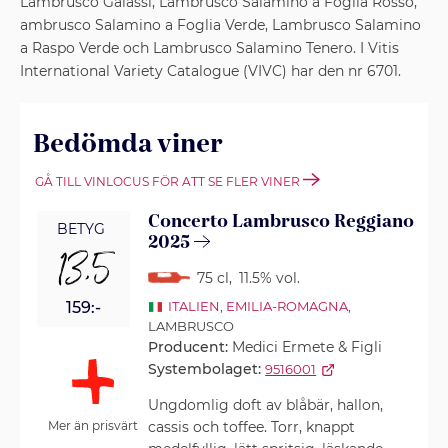
Lambrusco Galassi, Lambrusco Salamino a Foglia Rosso,
ambrusco Salamino a Foglia Verde, Lambrusco Salamino
a Raspo Verde och Lambrusco Salamino Tenero. I Vitis
International Variety Catalogue (VIVC) har den nr 6701.
Bedömda viner
GÅ TILL VINLOCUS FÖR ATT SE FLER VINER
Concerto Lambrusco Reggiano
BETYG
2025
13,5
75 cl
,
11.5% vol.
159:-
ITALIEN
,
EMILIA-ROMAGNA
,
LAMBRUSCO
Producent:
Medici Ermete & Figli
Systembolaget:
9516001
Ungdomlig doft av blåbär, hallon,
cassis och toffee. Torr, knappt
Mer än prisvärt