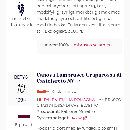
och bakkryddor. Lätt spritsig, torr,
medelfyllig, syrligt mörkbärig smak med
medelhög syra och ett lite örtigt slut
Druv- eller
med fin beska. En lambrusco i lite tyngre
distrikttypisk
stil. Ekologiskt. 3000 fl.
Druvor:
100%
lambrusco salamino
Canova Lambrusco Graparossa di
BETYG
Castelvreto NV
10
75 cl
,
12% vol.
139:-
ITALIEN
,
EMILIA-ROMAGNA
, LAMBRUSCO
GRASPAROSSA DI CASTELVETRO
Producent:
Fattoria Moretto
Systembolaget:
94232
Ej prisvärt
Rödbärig doft med avrundad, dito smak