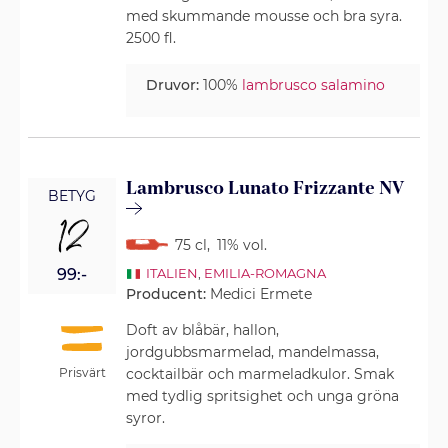
med skummande mousse och bra syra.
2500 fl.
Druvor:
100%
lambrusco salamino
Lambrusco Lunato Frizzante NV
BETYG
12
75 cl
,
11% vol.
99:-
ITALIEN
,
EMILIA-ROMAGNA
Producent:
Medici Ermete
Doft av blåbär, hallon,
jordgubbsmarmelad, mandelmassa,
Prisvärt
cocktailbär och marmeladkulor. Smak
med tydlig spritsighet och unga gröna
syror.