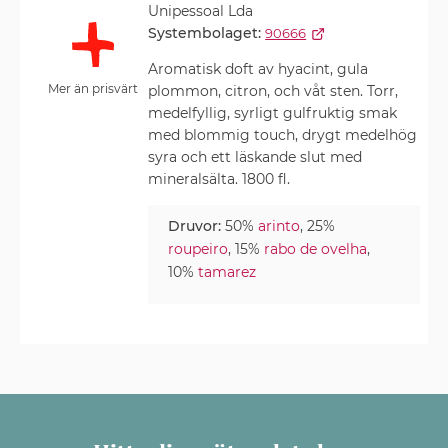
Unipessoal Lda
Systembolaget:
90666
Aromatisk doft av hyacint, gula
Mer än prisvärt
plommon, citron, och våt sten. Torr,
medelfyllig, syrligt gulfruktig smak
med blommig touch, drygt medelhög
syra och ett läskande slut med
mineralsälta. 1800 fl.
Druvor:
50%
arinto
, 25%
roupeiro
, 15%
rabo de ovelha
,
10%
tamarez