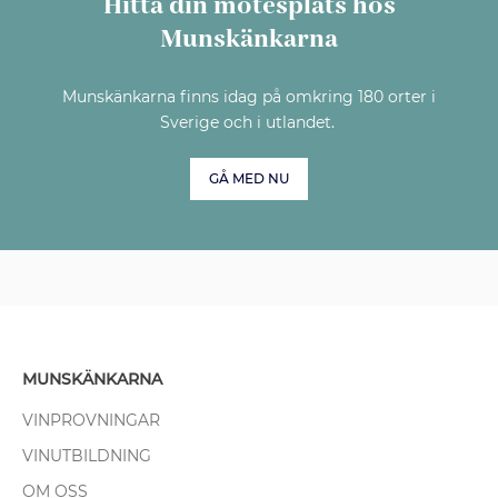
Hitta din mötesplats hos
Munskänkarna
Munskänkarna finns idag på omkring 180 orter i
Sverige och i utlandet.
GÅ MED NU
MUNSKÄNKARNA
VINPROVNINGAR
VINUTBILDNING
OM OSS