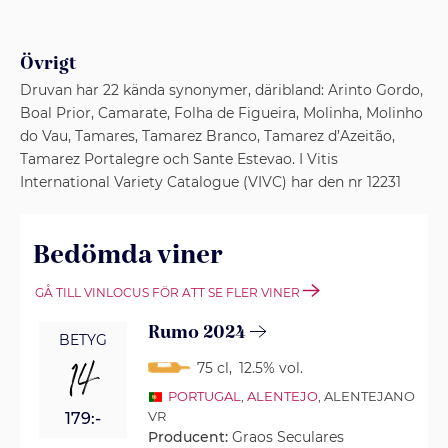
Övrigt
Druvan har 22 kända synonymer, däribland: Arinto Gordo,
Boal Prior, Camarate, Folha de Figueira, Molinha, Molinho
do Vau, Tamares, Tamarez Branco, Tamarez d’Azeitão,
Tamarez Portalegre och Sante Estevao. I Vitis
International Variety Catalogue (VIVC) har den nr 12231
Bedömda viner
GÅ TILL VINLOCUS FÖR ATT SE FLER VINER
Rumo 2024
BETYG
14
75 cl
,
12.5% vol.
PORTUGAL
,
ALENTEJO
, ALENTEJANO
VR
179:-
Producent:
Graos Seculares