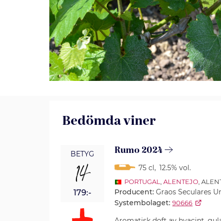
Bedömda viner
Rumo 2024
BETYG
14
75 cl
,
12.5% vol.
PORTUGAL
,
ALENTEJO
, ALE
Producent:
Graos Seculares U
179:-
Systembolaget:
90666
Aromatisk doft av hyacint, gul