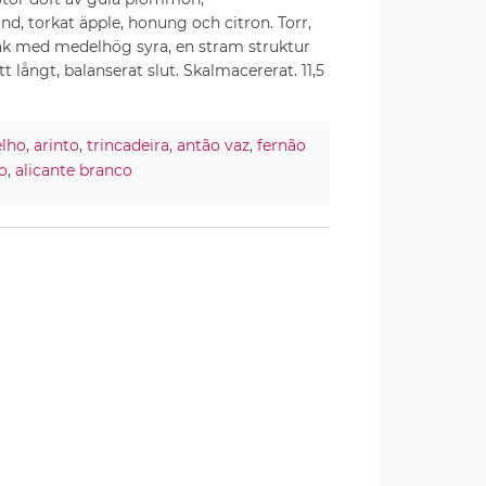
d, torkat äpple, honung och citron. Torr,
ak med medelhög syra, en stram struktur
t långt, balanserat slut. Skalmacererat. 11,5
elho
,
arinto
,
trincadeira
,
antão vaz
,
fernão
o
,
alicante branco