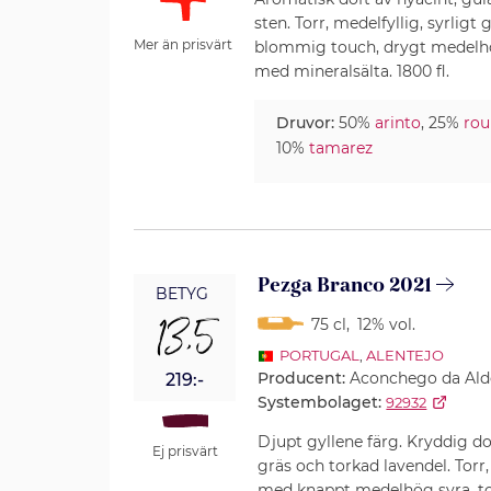
sten. Torr, medelfyllig, syrlig
Mer än prisvärt
blommig touch, drygt medelhög
med mineralsälta. 1800 fl.
Druvor:
50%
arinto
, 25%
rou
10%
tamarez
Pezga Branco 2021
BETYG
13,5
75 cl
,
12% vol.
PORTUGAL
,
ALENTEJO
Producent:
Aconchego da Ald
219:-
Systembolaget:
92932
Djupt gyllene färg. Kryddig do
Ej prisvärt
gräs och torkad lavendel. Torr
med knappt medelhög syra, tor