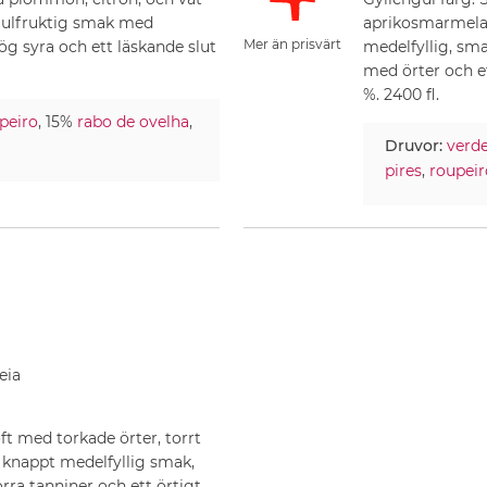
t gulfruktig smak med
aprikosmarmelan
Mer än prisvärt
 syra och ett läskande slut
medelfyllig, sm
med örter och et
%. 2400 fl.
peiro
, 15%
rabo de ovelha
,
Druvor:
verd
pires
,
roupeir
eia
ft med torkade örter, torrt
, knappt medelfyllig smak,
ra tanniner och ett örtigt