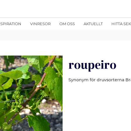
NSPIRATION
VINRESOR
OM OSS
AKTUELLT
HITTA SE
roupeiro
Synonym för druvsorterna Bra