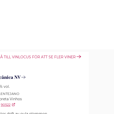
Å TILL VINLOCUS FÖR ATT SE FLER VINER
cânica NV
5% vol.
ALENTEJANO
preta Vinhos
90522
 Stor doft av gula plommon,