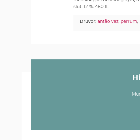
slut. 12 %. 480 fl.
Druvor:
antão vaz
,
perrum
,
H
Mun