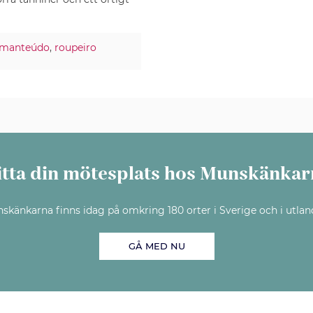
manteúdo
,
roupeiro
itta din mötesplats hos Munskänkar
skänkarna finns idag på omkring 180 orter i Sverige och i utlan
GÅ MED NU