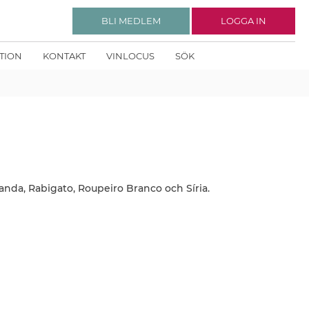
BLI MEDLEM
LOGGA IN
KTION
KONTAKT
VINLOCUS
SÖK
nda, Rabigato, Roupeiro Branco och Síria.