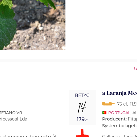
G
a Laranja Me
BETYG
14
75 cl
,
11.
NTEJANO VR
PORTUGAL
, 
nipessoal Lda
Producent:
Fita
179:-
Systembolaget:
a plommon, citron, och våt
Gyllengul färg.