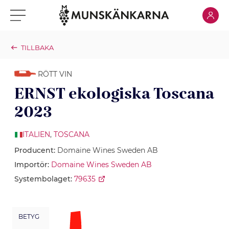
Klicka för
Klicka för meny
TILLBAKA
RÖTT VIN
ERNST ekologiska Toscana
2023
ITALIEN
,
TOSCANA
Producent:
Domaine Wines Sweden AB
Importör:
Domaine Wines Sweden AB
Systembolaget:
79635
BETYG