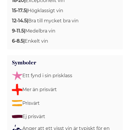
18-20
|
Exceptionellt vin
15-17.5
|
Högklassigt vin
12-14.5
|
Bra till mycket bra vin
9-11.5
|
Medelbra vin
6-8.5
|
Enkelt vin
Symboler
Ett fynd i sin prisklass
Mer än prisvärt
Prisvärt
Ej prisvärt
Anger att ett visst vin är typiskt för en