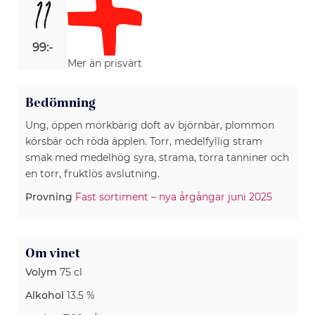
11
99:-
Mer än prisvärt
Bedömning
Ung, öppen mörkbärig doft av björnbär, plommon
körsbär och röda äpplen. Torr, medelfyllig stram
smak med medelhög syra, strama, torra tanniner och
en torr, fruktlös avslutning.
Provning
Fast sortiment – nya årgångar juni 2025
Om vinet
Volym
75 cl
Alkohol
13.5 %