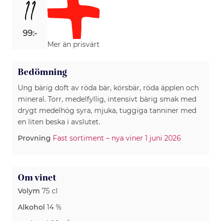
11
99:-
Mer än prisvärt
Bedömning
Ung bärig doft av röda bär, körsbär, röda äpplen och
mineral. Torr, medelfyllig, intensivt bärig smak med
drygt medelhög syra, mjuka, tuggiga tanniner med
en liten beska i avslutet.
Provning
Fast sortiment – nya viner 1 juni 2026
Om vinet
Volym
75 cl
Alkohol
14 %