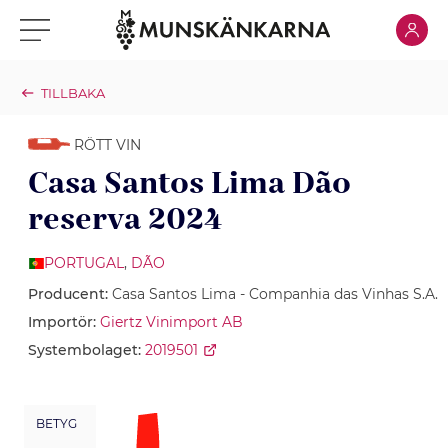
Klicka för
Klicka för meny
TILLBAKA
RÖTT VIN
Casa Santos Lima Dão
reserva 2024
PORTUGAL
,
DÃO
Producent:
Casa Santos Lima - Companhia das Vinhas S.A.
Importör:
Giertz Vinimport AB
Systembolaget:
2019501
BETYG