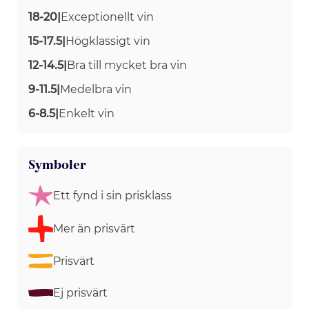
18-20
|
Exceptionellt vin
15-17.5
|
Högklassigt vin
12-14.5
|
Bra till mycket bra vin
9-11.5
|
Medelbra vin
6-8.5
|
Enkelt vin
Symboler
Ett fynd i sin prisklass
Mer än prisvärt
Prisvärt
Ej prisvärt