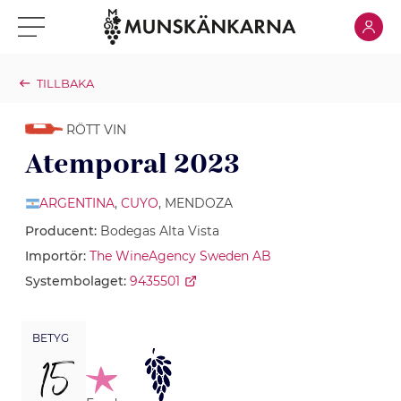
Klicka för
Klicka för meny
TILLBAKA
RÖTT VIN
Atemporal 2023
ARGENTINA
,
CUYO
, MENDOZA
Producent:
Bodegas Alta Vista
Importör:
The WineAgency Sweden AB
Systembolaget:
9435501
BETYG
15