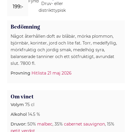
Fynd
Druv- eller
199:-
distrikttypisk
Bedömning
Något återhållen doft av blåbär, mörka plommon,
björnbär, korinter, jord och lite fat. Torr, medelfyllig,
mörkfruktig och jordig smak, medelhög syra,
balanserade tanniner och ett sötfruktigt, avrundat
slut. 7800 fl.
Provning
Hitlista 21 maj 2026
Om vinet
Volym
75 cl
Alkohol
14.5 %
Druvor:
50%
malbec
, 35%
cabernet sauvignon
, 15%
petit verdot