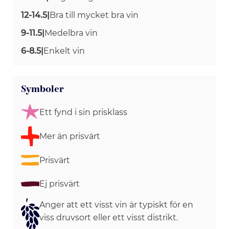
12-14.5
|
Bra till mycket bra vin
9-11.5
|
Medelbra vin
6-8.5
|
Enkelt vin
Symboler
Ett fynd i sin prisklass
Mer än prisvärt
Prisvärt
Ej prisvärt
Anger att ett visst vin är typiskt för en
viss druvsort eller ett visst distrikt.