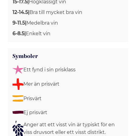
15-17.5
|
Högklassigt vin
12-14.5
|
Bra till mycket bra vin
9-11.5
|
Medelbra vin
6-8.5
|
Enkelt vin
Symboler
Ett fynd i sin prisklass
Mer än prisvärt
Prisvärt
Ej prisvärt
Anger att ett visst vin är typiskt för en
viss druvsort eller ett visst distrikt.