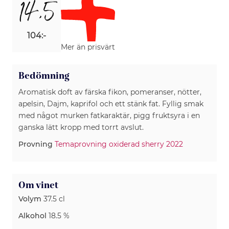
14,5
104:-
Mer än prisvärt
Bedömning
Aromatisk doft av färska fikon, pomeranser, nötter,
apelsin, Dajm, kaprifol och ett stänk fat. Fyllig smak
med något murken fatkaraktär, pigg fruktsyra i en
ganska lätt kropp med torrt avslut.
Provning
Temaprovning oxiderad sherry 2022
Om vinet
Volym
37.5 cl
Alkohol
18.5 %