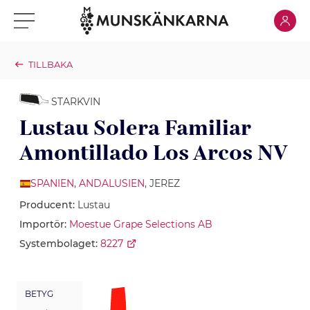
Klicka för
Klicka för meny
TILLBAKA
STARKVIN
Lustau Solera Familiar
Amontillado Los Arcos NV
SPANIEN
,
ANDALUSIEN
, JEREZ
Producent:
Lustau
Importör:
Moestue Grape Selections AB
Systembolaget:
8227
BETYG