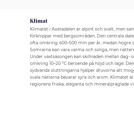
Klimat
Klimatet i Aostadalen är alpint och svalt, men sa
förknippar med bergsområden. Den centrala dalen f
ofta omkring 400–500 mm per år, medan högre oc
Somrarna kan vara varma och soliga, men nätterna
Under växtsäsongen kan skillnaden mellan dag- o
omkring 10–20 °C beroende på höjd och läge. Den 
sydvända sluttningarna hjälper druvorna att mog
svala nätterna bevarar syra och arom. Klimatet är
regionens friska, eleganta och mineralpräglade vi