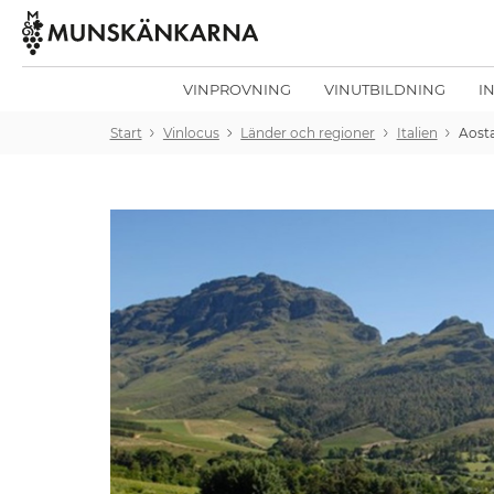
VINPROVNING
VINUTBILDNING
I
Start
Vinlocus
Länder och regioner
Italien
Aost