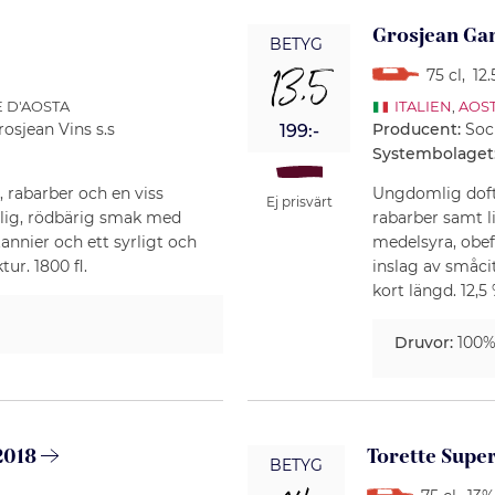
Grosjean Ga
BETYG
13,5
75 cl
,
12.
E D'AOSTA
ITALIEN
,
AOS
rosjean Vins s.s
Producent:
Soc
199:-
Systembolaget
, rabarber och en viss
Ungdomlig doft 
Ej prisvärt
llig, rödbärig smak med
rabarber samt l
annier och ett syrligt och
medelsyra, obef
ur. 1800 fl.
inslag av småc
kort längd. 12,5 
Druvor:
100
2018
Torette Supe
BETYG