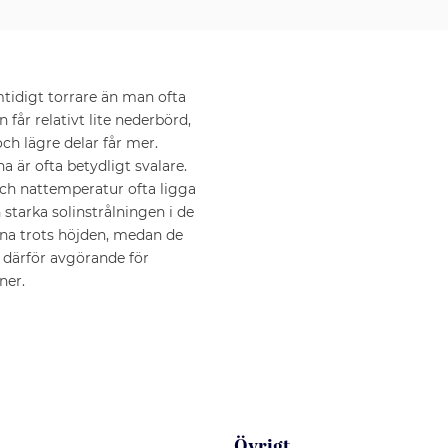
mtidigt torrare än man ofta
år relativt lite nederbörd,
h lägre delar får mer.
 är ofta betydligt svalare.
ch nattemperatur ofta ligga
starka solinstrålningen i de
na trots höjden, medan de
 därför avgörande för
ner.
Övrigt