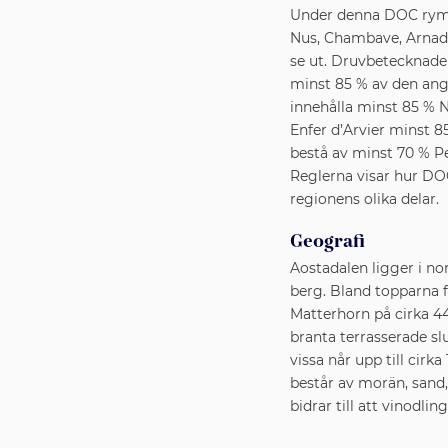
Under denna DOC ryms f
Nus, Chambave, Arnad
se ut. Druvbetecknade
minst 85 % av den ang
innehålla minst 85 % 
Enfer d’Arvier minst 8
bestå av minst 70 % P
Reglerna visar hur DOC
regionens olika delar.
Geografi
Aostadalen ligger i n
berg. Bland topparna 
Matterhorn på cirka 44
branta terrasserade sl
vissa når upp till cir
består av morän, sand,
bidrar till att vinodli