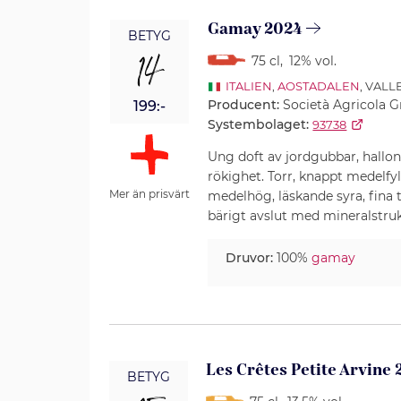
Gamay 2024
BETYG
14
75 cl
,
12% vol.
ITALIEN
,
AOSTADALEN
, VALL
Producent:
Società Agricola G
199:-
Systembolaget:
93738
Ung doft av jordgubbar, hallon
rökighet. Torr, knappt medelfy
Mer än prisvärt
medelhög, läskande syra, fina t
bärigt avslut med mineralstrukt
Druvor:
100%
gamay
Les Crêtes Petite Arvine 
BETYG