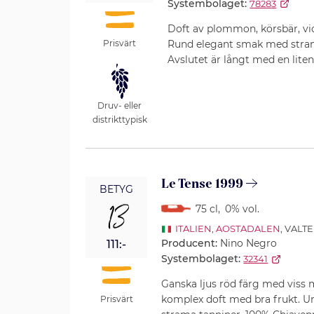
Systembolaget:
78283
Doft av plommon, körsbär, viol,
Rund elegant smak med stram
Prisvärt
Avslutet är långt med en lite
Druv- eller
distrikttypisk
Le Tense 1999
BETYG
13
75 cl
,
0% vol.
ITALIEN
,
AOSTADALEN
, VALT
Producent:
Nino Negro
111:-
Systembolaget:
32341
Ganska ljus röd färg med viss
komplex doft med bra frukt. 
Prisvärt