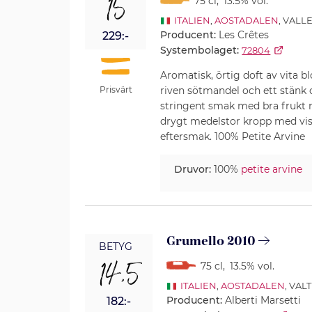
15
75 cl
,
13.5% vol.
ITALIEN
,
AOSTADALEN
, VALL
Producent:
Les Crêtes
229:-
Systembolaget:
72804
Aromatisk, örtig doft av vita b
riven sötmandel och ett stänk c
Prisvärt
stringent smak med bra frukt 
drygt medelstor kropp med vis
eftersmak. 100% Petite Arvine
Druvor:
100%
petite arvine
Grumello 2010
BETYG
14,5
75 cl
,
13.5% vol.
ITALIEN
,
AOSTADALEN
, VAL
Producent:
Alberti Marsetti
182:-