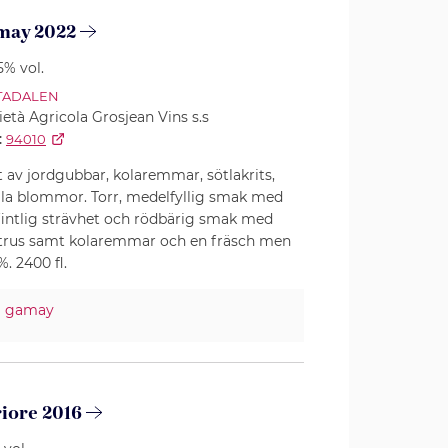
may 2022
5% vol.
TADALEN
ietà Agricola Grosjean Vins s.s
:
94010
av jordgubbar, kolaremmar, sötlakrits,
ila blommor. Torr, medelfyllig smak med
intlig strävhet och rödbärig smak med
itrus samt kolaremmar och en fräsch men
%. 2400 fl.
%
gamay
riore 2016