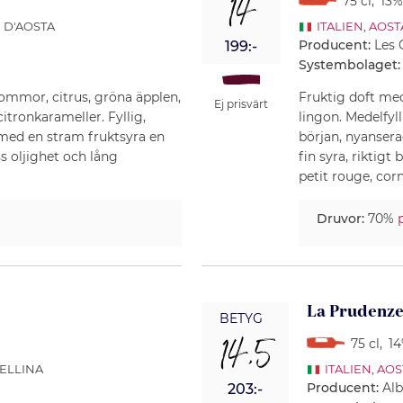
14
75 cl
,
13%
E D'AOSTA
ITALIEN
,
AOST
Producent:
Les 
199:-
Systembolaget:
lommor, citrus, gröna äpplen,
Fruktig doft me
Ej prisvärt
itronkarameller. Fyllig,
lingon. Medelfyl
med en stram fruktsyra en
början, nyansera
s oljighet och lång
fin syra, riktigt
petit rouge, cor
Druvor:
70%
La Prudenze
BETYG
14,5
75 cl
,
14
TELLINA
ITALIEN
,
AOS
Producent:
Alb
203:-