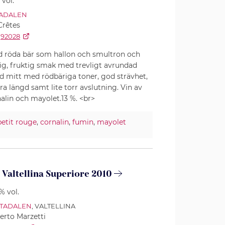
 vol.
ADALEN
Crêtes
92028
d röda bär som hallon och smultron och
lig, fruktig smak med trevligt avrundad
d mitt med rödbäriga toner, god strävhet,
 bra längd samt lite torr avslutning. Vin av
nalin och mayolet.13 %. <br>
petit rouge
,
cornalin
,
fumin
,
mayolet
 Valtellina Superiore 2010
% vol.
TADALEN
, VALTELLINA
erto Marzetti