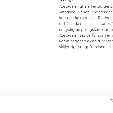
Aostadalen utmärker sig geno
vinodling. Många vingårdar är 
stor del ske manuellt. Regionen
förhållande till sin lilla stor
en tydlig ursprungskaraktär m
Aostadalen ses därför som en a
kombinationen av höjd, bergsm
skiljer sig tydligt från lande
G