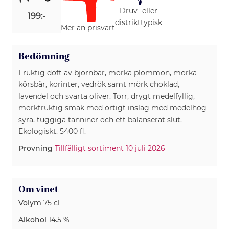
Druv- eller
199:-
distrikttypisk
Mer än prisvärt
Bedömning
Fruktig doft av björnbär, mörka plommon, mörka
körsbär, korinter, vedrök samt mörk choklad,
lavendel och svarta oliver. Torr, drygt medelfyllig,
mörkfruktig smak med örtigt inslag med medelhög
syra, tuggiga tanniner och ett balanserat slut.
Ekologiskt. 5400 fl.
Provning
Tillfälligt sortiment 10 juli 2026
Om vinet
Volym
75 cl
Alkohol
14.5 %