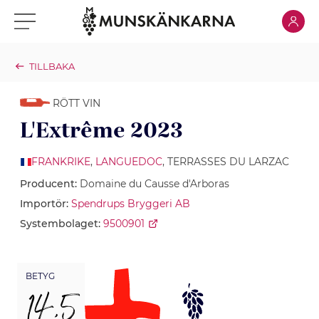
Klicka för
Klicka för meny
TILLBAKA
RÖTT VIN
L'Extrême 2023
FRANKRIKE
,
LANGUEDOC
, TERRASSES DU LARZAC
Producent:
Domaine du Causse d'Arboras
Importör:
Spendrups Bryggeri AB
Systembolaget:
9500901
BETYG
14,5