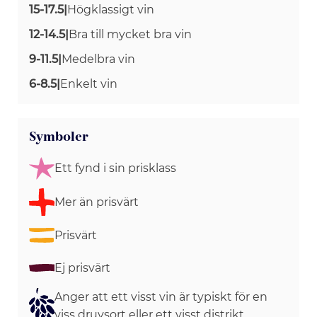
15-17.5
|
Högklassigt vin
12-14.5
|
Bra till mycket bra vin
9-11.5
|
Medelbra vin
6-8.5
|
Enkelt vin
Symboler
Ett fynd i sin prisklass
Mer än prisvärt
Prisvärt
Ej prisvärt
Anger att ett visst vin är typiskt för en
viss druvsort eller ett visst distrikt.