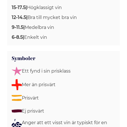
15-17.5
|
Högklassigt vin
12-14.5
|
Bra till mycket bra vin
9-11.5
|
Medelbra vin
6-8.5
|
Enkelt vin
Symboler
Ett fynd i sin prisklass
Mer än prisvärt
Prisvärt
Ej prisvärt
Anger att ett visst vin är typiskt för en