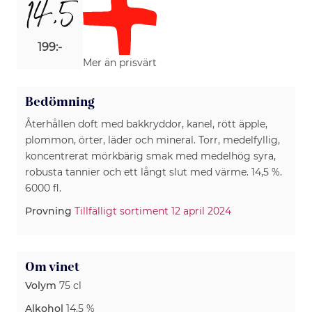
14,5
199:-
Mer än prisvärt
Bedömning
Återhållen doft med bakkryddor, kanel, rött äpple,
plommon, örter, läder och mineral. Torr, medelfyllig,
koncentrerat mörkbärig smak med medelhög syra,
robusta tannier och ett långt slut med värme. 14,5 %.
6000 fl.
Provning
Tillfälligt sortiment 12 april 2024
Om vinet
Volym
75 cl
Alkohol
14.5 %