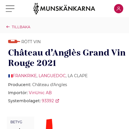
Klicka för
Klicka för meny
TILLBAKA
RÖTT VIN
Château d’Anglès Grand Vin
Rouge 2021
FRANKRIKE
,
LANGUEDOC
, LA CLAPE
Producent:
Château d'Angles
Importör:
VinUnic AB
Systembolaget:
93392
BETYG