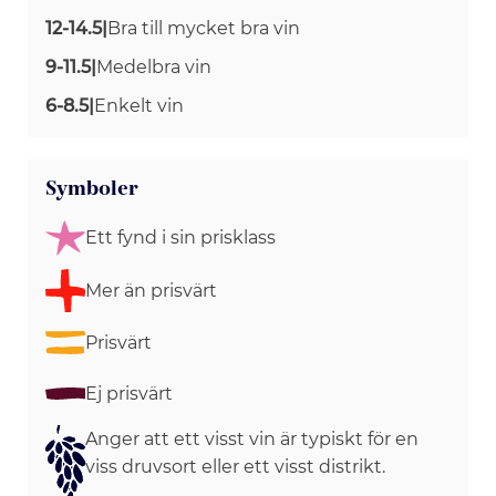
12-14.5
|
Bra till mycket bra vin
9-11.5
|
Medelbra vin
6-8.5
|
Enkelt vin
Symboler
Ett fynd i sin prisklass
Mer än prisvärt
Prisvärt
Ej prisvärt
Anger att ett visst vin är typiskt för en
viss druvsort eller ett visst distrikt.