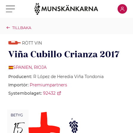
Klicka för
Klicka för meny
TILLBAKA
RÖTT VIN
Viña Cubillo Crianza 2017
SPANIEN
,
RIOJA
Producent:
R López de Heredia Viña Tondonia
Importör:
Premiumpartners
Systembolaget:
92432
BETYG
15