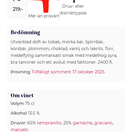
Druv- eller
219:-
distrikttypisk
Mer än prisvärt
Bedömning
Utvecklad doft av tobak, mörka bär, björnbär,
körsbär, plommon, choklad, vanilj och lakrits. Torr,
medelfyllig sammansatt smak med medelhög syra,
bra tanniner och ett avslut med fatttoner. 2400 fl.
Provning
Tillfälligt sortiment 17 oktober 2025
Om vinet
Volym
75 cl
Alkohol
13.5 %
Druvor:
65%
tempranillo
, 25%
garnacha
,
graciano
,
mazuelo