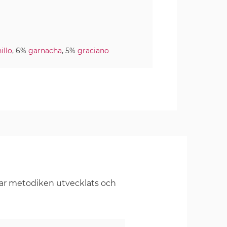
illo
, 6%
garnacha
, 5%
graciano
har metodiken utvecklats och