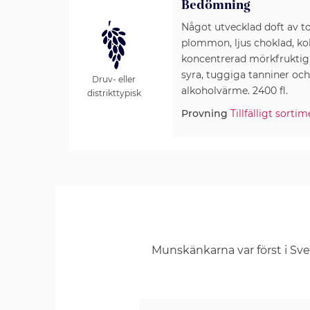
Bedömning
Något utvecklad doft av t
plommon, ljus choklad, kok
koncentrerad mörkfrukti
syra, tuggiga tanniner och
Druv- eller
alkoholvärme. 2400 fl.
distrikttypisk
Provning
Tillfälligt sort
Munskänkarna var först i Sv