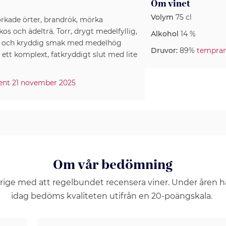
Om vinet
Volym
75 cl
orkade örter, brandrök, mörka
os och ädelträ. Torr, drygt medelfyllig,
Alkohol
14 %
g och kryddig smak med medelhög
Druvor:
89%
tempran
 ett komplext, fatkryddigt slut med lite
iment 21 november 2025
Om vår bedömning
erige med att regelbundet recensera viner. Under åren 
idag bedöms kvaliteten utifrån en 20-poängskala.