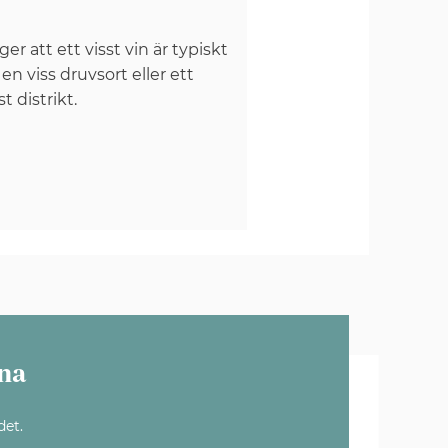
er att ett visst vin är typiskt
 en viss druvsort eller ett
st distrikt.
na
det.