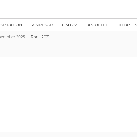
NSPIRATION
VINRESOR
OM OSS
AKTUELLT
HITTA SE
 november 2025
Roda 2021