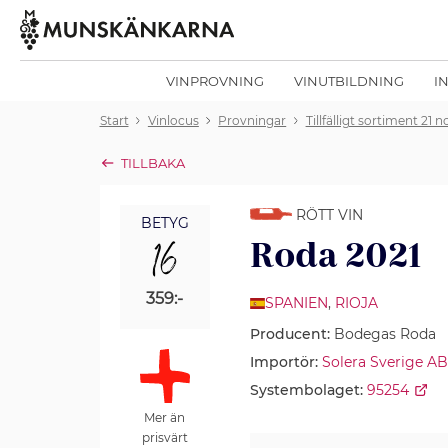
VINPROVNING
VINUTBILDNING
I
Start
Vinlocus
Provningar
Tillfälligt sortiment 21
TILLBAKA
RÖTT VIN
BETYG
16
Roda 2021
359:-
SPANIEN
,
RIOJA
Producent:
Bodegas Roda
Importör:
Solera Sverige AB
Systembolaget:
95254
Mer än
prisvärt