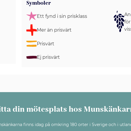
Symboler
Ang
Ett fynd i sin prisklass
för
vis
Mer än prisvärt
Prisvärt
Ej prisvärt
itta din mötesplats hos Munskänkar
skänkarna finns idag på omkring 180 orter i Sverige och i utlan