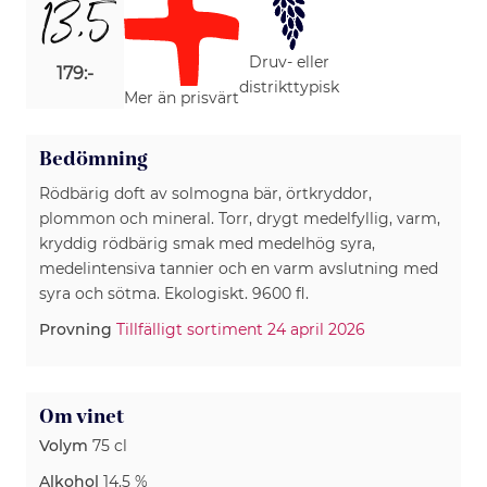
13,5
Druv- eller
179:-
distrikttypisk
Mer än prisvärt
Bedömning
Rödbärig doft av solmogna bär, örtkryddor,
plommon och mineral. Torr, drygt medelfyllig, varm,
kryddig rödbärig smak med medelhög syra,
medelintensiva tannier och en varm avslutning med
syra och sötma. Ekologiskt. 9600 fl.
Provning
Tillfälligt sortiment 24 april 2026
Om vinet
Volym
75 cl
Alkohol
14.5 %