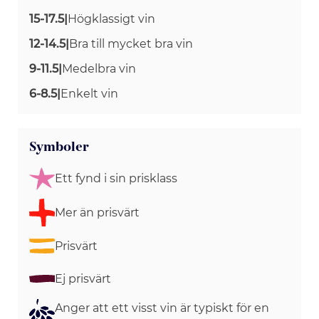
15-17.5
|
Högklassigt vin
12-14.5
|
Bra till mycket bra vin
9-11.5
|
Medelbra vin
6-8.5
|
Enkelt vin
Symboler
Ett fynd i sin prisklass
Mer än prisvärt
Prisvärt
Ej prisvärt
Anger att ett visst vin är typiskt för en