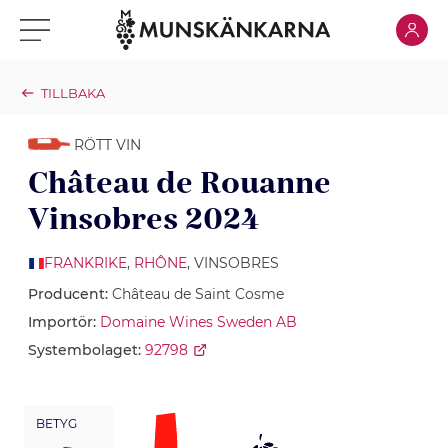
Klicka för
Klicka för meny
TILLBAKA
RÖTT VIN
Château de Rouanne
Vinsobres 2024
FRANKRIKE
,
RHÔNE
, VINSOBRES
Producent:
Château de Saint Cosme
Importör:
Domaine Wines Sweden AB
Systembolaget:
92798
BETYG