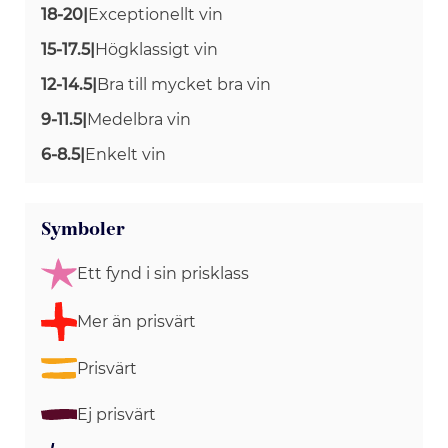
18-20
|
Exceptionellt vin
15-17.5
|
Högklassigt vin
12-14.5
|
Bra till mycket bra vin
9-11.5
|
Medelbra vin
6-8.5
|
Enkelt vin
Symboler
Ett fynd i sin prisklass
Mer än prisvärt
Prisvärt
Ej prisvärt