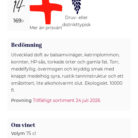
14
Druv- eller
169:-
distrikttypisk
Mer än prisvärt
Bedömning
Utvecklad doft av balsamvinäger, katrinplommon,
korinter, HP-sås, torkade örter och gamla fat. Torr,
medelfyllig, övermogen och kryddig smak med
knappt medelhög syra, rustik tanninstruktur och ett
småbittert, lite alkoholvarmt slut. Ekologiskt. 10000
fl.
Provning
Tillfälligt sortiment 24 juli 2026
Om vinet
Volym
75 cl