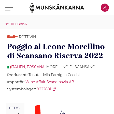
Klicka för
Klicka för meny
TILLBAKA
RÖTT VIN
Poggio al Leone Morellino
di Scansano Riserva 2022
ITALIEN
,
TOSCANA
, MORELLINO DI SCANSANO
Producent:
Tenuta della Famiglia Cecchi
Importör:
Wine Affair Scandinavia AB
Systembolaget:
9222801
BETYG