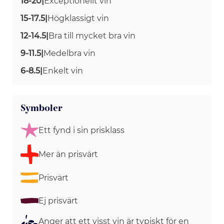
18-20
|
Exceptionellt vin
15-17.5
|
Högklassigt vin
12-14.5
|
Bra till mycket bra vin
9-11.5
|
Medelbra vin
6-8.5
|
Enkelt vin
Symboler
Ett fynd i sin prisklass
Mer än prisvärt
Prisvärt
Ej prisvärt
Anger att ett visst vin är typiskt för en