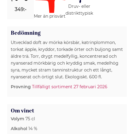
Druv- eller
349:-
distrikttypisk
Mer än prisvärt
Bedömning
Utvecklad doft av mörka körsbär, katrinplommon,
torkat äpple, kryddor, torkade örter och buljong samt
äldre trä. Torr, drygt medelfyllig, koncentrerad och
nyanserad mörkbärig och kryddig smak, medelhög
syra, mycket stram tanninstruktur och ett långt,
nyanserat och örtigt slut. Ekologiskt. 600 fl.
Provning
Tillfälligt sortiment 27 februari 2026
Om vinet
Volym
75 cl
Alkohol
14 %