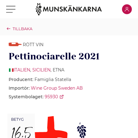
Klicka för
Klicka för meny
TILLBAKA
RÖTT VIN
Pettinociarelle 2021
ITALIEN
,
SICILIEN
, ETNA
Producent:
Famiglia Statella
Importör:
Wine Group Sweden AB
Systembolaget:
95930
BETYG
16,5