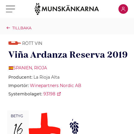
Klicka för
Klicka för meny
TILLBAKA
RÖTT VIN
Viña Ardanza Reserva 2019
SPANIEN
,
RIOJA
Producent:
La Rioja Alta
Importör:
Winepartners Nordic AB
Systembolaget:
93198
BETYG
16