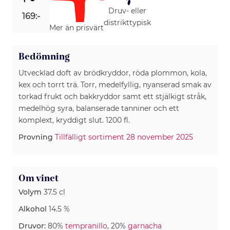
Druv- eller
169:-
distrikttypisk
Mer än prisvärt
Bedömning
Utvecklad doft av brödkryddor, röda plommon, kola,
kex och torrt trä. Torr, medelfyllig, nyanserad smak av
torkad frukt och bakkryddor samt ett stjälkigt stråk,
medelhög syra, balanserade tanniner och ett
komplext, kryddigt slut. 1200 fl.
Provning
Tillfälligt sortiment 28 november 2025
Om vinet
Volym
37.5 cl
Alkohol
14.5 %
Druvor:
80%
tempranillo
, 20%
garnacha