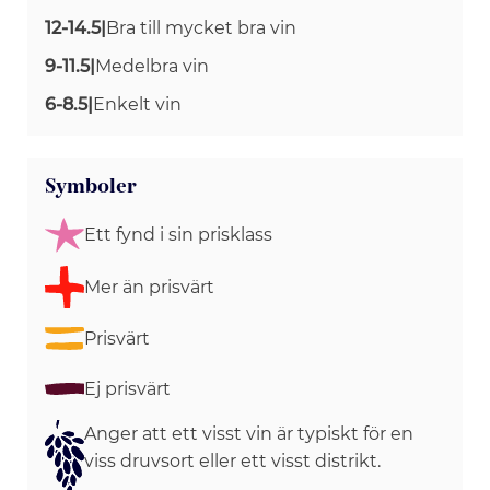
12-14.5
|
Bra till mycket bra vin
9-11.5
|
Medelbra vin
6-8.5
|
Enkelt vin
Symboler
Ett fynd i sin prisklass
Mer än prisvärt
Prisvärt
Ej prisvärt
Anger att ett visst vin är typiskt för en
viss druvsort eller ett visst distrikt.