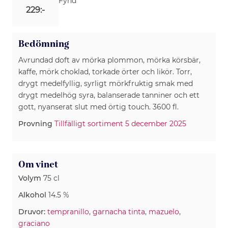
Fynd
229:-
Bedömning
Avrundad doft av mörka plommon, mörka körsbär,
kaffe, mörk choklad, torkade örter och likör. Torr,
drygt medelfyllig, syrligt mörkfruktig smak med
drygt medelhög syra, balanserade tanniner och ett
gott, nyanserat slut med örtig touch. 3600 fl.
Provning
Tillfälligt sortiment 5 december 2025
Om vinet
Volym
75 cl
Alkohol
14.5 %
Druvor:
tempranillo
,
garnacha tinta
,
mazuelo
,
graciano