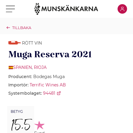
Klicka för
Klicka för meny
TILLBAKA
RÖTT VIN
Muga Reserva 2021
SPANIEN
,
RIOJA
Producent:
Bodegas Muga
Importör:
Terrific Wines AB
Systembolaget:
94481
BETYG
15,5