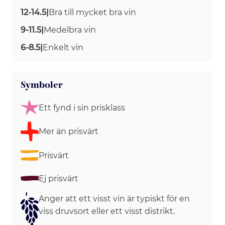
12-14.5
|
Bra till mycket bra vin
9-11.5
|
Medelbra vin
6-8.5
|
Enkelt vin
Symboler
Ett fynd i sin prisklass
Mer än prisvärt
Prisvärt
Ej prisvärt
Anger att ett visst vin är typiskt för en
viss druvsort eller ett visst distrikt.