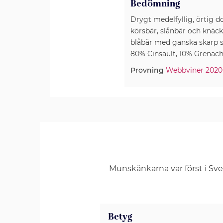
Bedömning
Drygt medelfyllig, örtig do
körsbär, slånbär och knäck
blåbär med ganska skarp s
80% Cinsault, 10% Grenach
Provning
Webbviner 2020 
Munskänkarna var först i Sv
Betyg