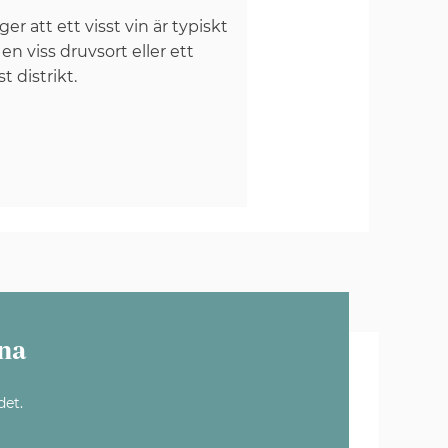
er att ett visst vin är typiskt
 en viss druvsort eller ett
st distrikt.
na
det.