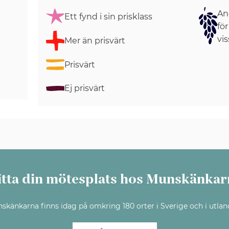
Ang
Ett fynd i sin prisklass
för
vis
Mer än prisvärt
Prisvärt
Ej prisvärt
itta din mötesplats hos Munskänkar
skänkarna finns idag på omkring 180 orter i Sverige och i utlan