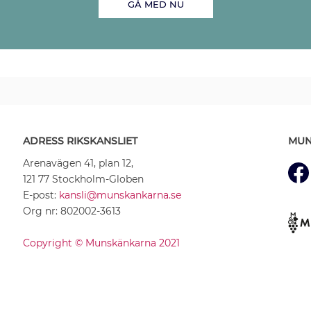
GÅ MED NU
ADRESS RIKSKANSLIET
MUN
Arenavägen 41, plan 12,
121 77 Stockholm-Globen
E-post:
kansli@munskankarna.se
Org nr: 802002-3613
Copyright © Munskänkarna 2021