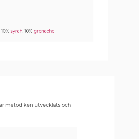
, 10%
syrah
, 10%
grenache
har metodiken utvecklats och