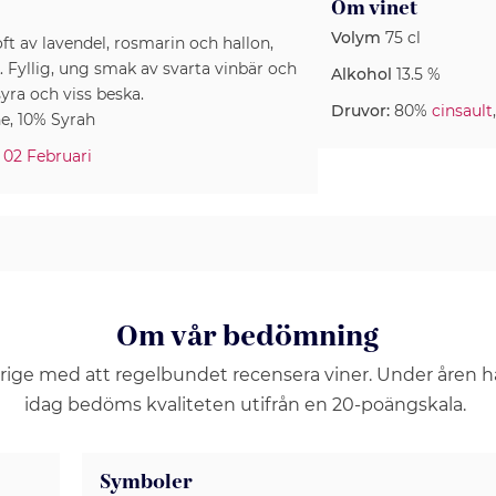
Om vinet
Volym
75 cl
ft av lavendel, rosmarin och hallon,
. Fyllig, ung smak av svarta vinbär och
Alkohol
13.5 %
yra och viss beska.
Druvor:
80%
cinsault
e, 10% Syrah
02 Februari
Om vår bedömning
erige med att regelbundet recensera viner. Under åren 
idag bedöms kvaliteten utifrån en 20-poängskala.
Symboler