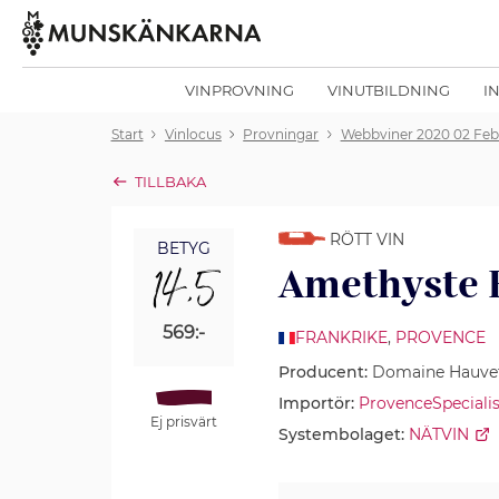
VINPROVNING
VINUTBILDNING
I
Start
Vinlocus
Provningar
Webbviner 2020 02 Feb
TILLBAKA
RÖTT VIN
BETYG
14,5
Amethyste 
569:-
FRANKRIKE
,
PROVENCE
Producent:
Domaine Hauve
Importör:
ProvenceSpeciali
Ej prisvärt
Systembolaget:
NÄTVIN