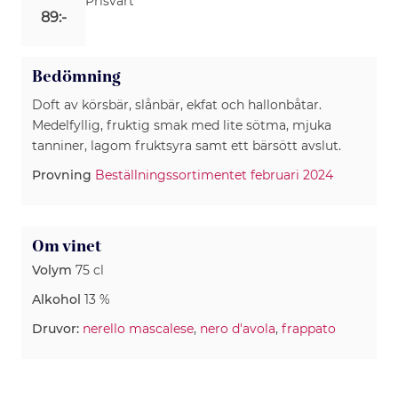
Prisvärt
89:-
Bedömning
Doft av körsbär, slånbär, ekfat och hallonbåtar.
Medelfyllig, fruktig smak med lite sötma, mjuka
tanniner, lagom fruktsyra samt ett bärsött avslut.
Provning
Beställningssortimentet februari 2024
Om vinet
Volym
75 cl
Alkohol
13 %
Druvor:
nerello mascalese
,
nero d'avola
,
frappato