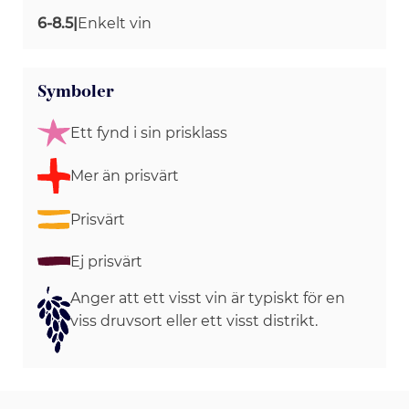
6-8.5
|
Enkelt vin
Symboler
Ett fynd i sin prisklass
Mer än prisvärt
Prisvärt
Ej prisvärt
Anger att ett visst vin är typiskt för en
viss druvsort eller ett visst distrikt.