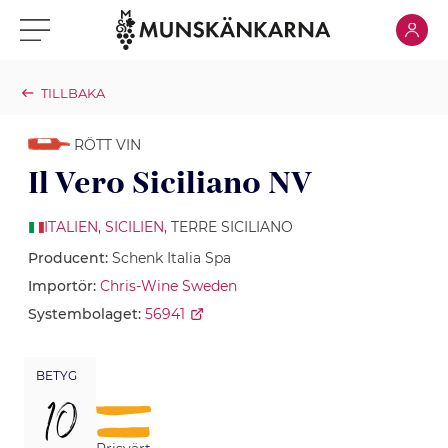
Klicka för
Klicka för meny
TILLBAKA
RÖTT VIN
Il Vero Siciliano NV
ITALIEN
,
SICILIEN
, TERRE SICILIANO
Producent:
Schenk Italia Spa
Importör:
Chris-Wine Sweden
Systembolaget:
56941
BETYG
10