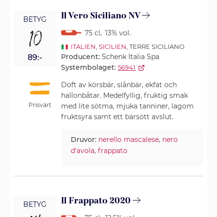
Il Vero Siciliano NV
BETYG
10
75 cl
,
13% vol.
ITALIEN
,
SICILIEN
, TERRE SICILIANO
Producent:
Schenk Italia Spa
89:-
Systembolaget:
56941
Doft av körsbär, slånbär, ekfat och
hallonbåtar. Medelfyllig, fruktig smak
Prisvärt
med lite sötma, mjuka tanniner, lagom
fruktsyra samt ett bärsött avslut.
Druvor:
nerello mascalese
,
nero
d'avola
,
frappato
Il Frappato 2020
BETYG