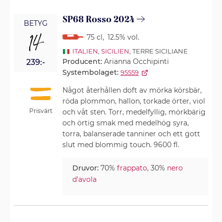
SP68 Rosso 2024
BETYG
14
75 cl
,
12.5% vol.
ITALIEN
,
SICILIEN
, TERRE SICILIANE
Producent:
Arianna Occhipinti
239:-
Systembolaget:
95559
Något återhållen doft av mörka körsbär,
röda plommon, hallon, torkade örter, viol
Prisvärt
och våt sten. Torr, medelfyllig, mörkbärig
och örtig smak med medelhög syra,
torra, balanserade tanniner och ett gott
slut med blommig touch. 9600 fl.
Druvor:
70%
frappato
, 30%
nero
d'avola