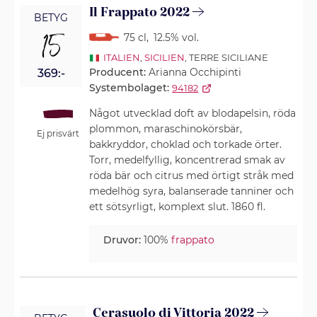
Il Frappato 2022
BETYG
15
75 cl
,
12.5% vol.
ITALIEN
,
SICILIEN
, TERRE SICILIANE
Producent:
Arianna Occhipinti
369:-
Systembolaget:
94182
Något utvecklad doft av blodapelsin, röda
plommon, maraschinokörsbär,
Ej prisvärt
bakkryddor, choklad och torkade örter.
Torr, medelfyllig, koncentrerad smak av
röda bär och citrus med örtigt stråk med
medelhög syra, balanserade tanniner och
ett sötsyrligt, komplext slut. 1860 fl.
Druvor:
100%
frappato
Cerasuolo di Vittoria 2022