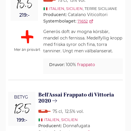
15,5
75 cl
,
13% vol.
ITALIEN
,
SICILIEN
, TERRE SICILIANE
Producent:
Catalano Viticoltori
219:-
Systembolaget:
71652
Generös doft av mogna körsbär,
mandel och fernissa. Medelfyllig kropp
med friska syror och fina, torra
Mer än prisvärt
tanniner. Ungt men välbalanserat.
Druvor:
100%
frappato
Bell'Assai Frappato di Vittoria
BETYG
2020
13,5
75 cl
,
12.5% vol.
199:-
ITALIEN
,
SICILIEN
Producent:
Donnafugata