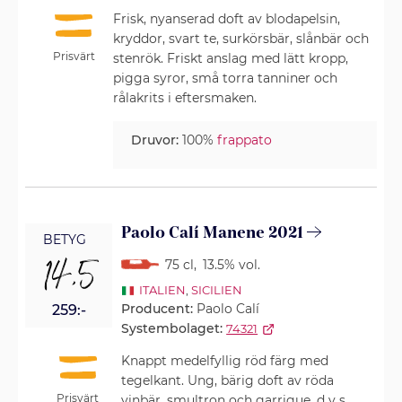
Frisk, nyanserad doft av blodapelsin,
kryddor, svart te, surkörsbär, slånbär och
Prisvärt
stenrök. Friskt anslag med lätt kropp,
pigga syror, små torra tanniner och
rålakrits i eftersmaken.
Druvor:
100%
frappato
Paolo Calí Manene 2021
BETYG
14,5
75 cl
,
13.5% vol.
ITALIEN
,
SICILIEN
Producent:
Paolo Calí
259:-
Systembolaget:
74321
Knappt medelfyllig röd färg med
tegelkant. Ung, bärig doft av röda
Prisvärt
vinbär, smultron och garrigue, d v s