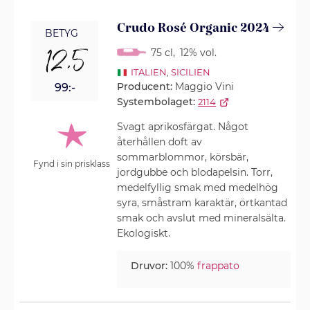
Crudo Rosé Organic 2024
BETYG
12,5
75 cl
,
12% vol.
ITALIEN
,
SICILIEN
Producent:
Maggio Vini
99:-
Systembolaget:
2114
Svagt aprikosfärgat. Något
återhållen doft av
sommarblommor, körsbär,
Fynd i sin prisklass
jordgubbe och blodapelsin. Torr,
medelfyllig smak med medelhög
syra, småstram karaktär, örtkantad
smak och avslut med mineralsälta.
Ekologiskt.
Druvor:
100%
frappato