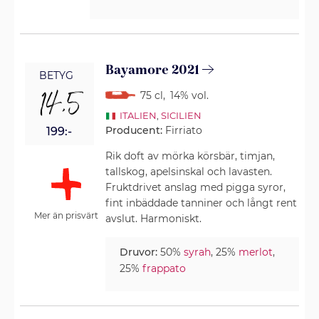
Bayamore 2021
BETYG
14,5
75 cl
,
14% vol.
ITALIEN
,
SICILIEN
Producent:
Firriato
199:-
Rik doft av mörka körsbär, timjan,
tallskog, apelsinskal och lavasten.
Fruktdrivet anslag med pigga syror,
fint inbäddade tanniner och långt rent
Mer än prisvärt
avslut. Harmoniskt.
Druvor:
50%
syrah
, 25%
merlot
,
25%
frappato