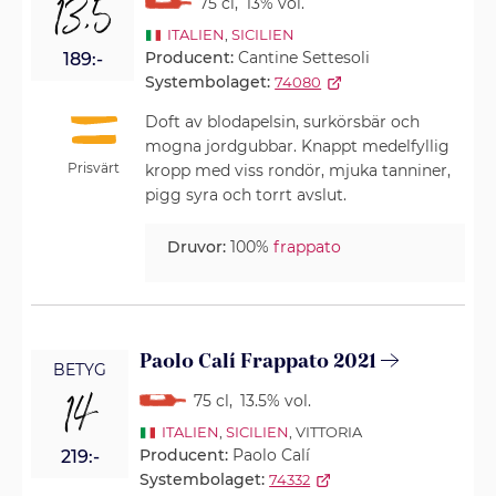
13,5
75 cl
,
13% vol.
ITALIEN
,
SICILIEN
Producent:
Cantine Settesoli
189:-
Systembolaget:
74080
Doft av blodapelsin, surkörsbär och
mogna jordgubbar. Knappt medelfyllig
Prisvärt
kropp med viss rondör, mjuka tanniner,
pigg syra och torrt avslut.
Druvor:
100%
frappato
Paolo Calí Frappato 2021
BETYG
14
75 cl
,
13.5% vol.
ITALIEN
,
SICILIEN
, VITTORIA
Producent:
Paolo Calí
219:-
Systembolaget:
74332