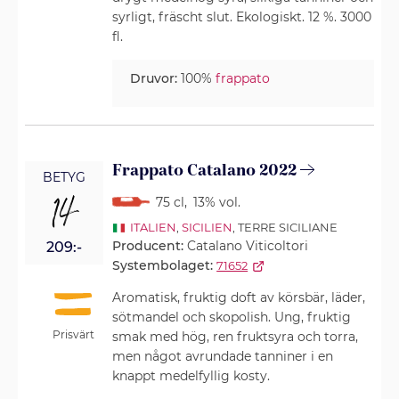
syrligt, fräscht slut. Ekologiskt. 12 %. 3000
fl.
Druvor:
100%
frappato
Frappato Catalano 2022
BETYG
14
75 cl
,
13% vol.
ITALIEN
,
SICILIEN
, TERRE SICILIANE
Producent:
Catalano Viticoltori
209:-
Systembolaget:
71652
Aromatisk, fruktig doft av körsbär, läder,
sötmandel och skopolish. Ung, fruktig
Prisvärt
smak med hög, ren fruktsyra och torra,
men något avrundade tanniner i en
knappt medelfyllig kosty.