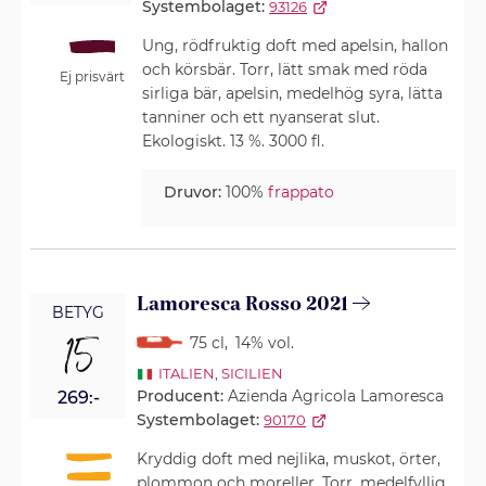
Systembolaget:
93126
Ung, rödfruktig doft med apelsin, hallon
och körsbär. Torr, lätt smak med röda
Ej prisvärt
sirliga bär, apelsin, medelhög syra, lätta
tanniner och ett nyanserat slut.
Ekologiskt. 13 %. 3000 fl.
Druvor:
100%
frappato
Lamoresca Rosso 2021
BETYG
15
75 cl
,
14% vol.
ITALIEN
,
SICILIEN
Producent:
Azienda Agricola Lamoresca
269:-
Systembolaget:
90170
Kryddig doft med nejlika, muskot, örter,
plommon och moreller. Torr, medelfyllig