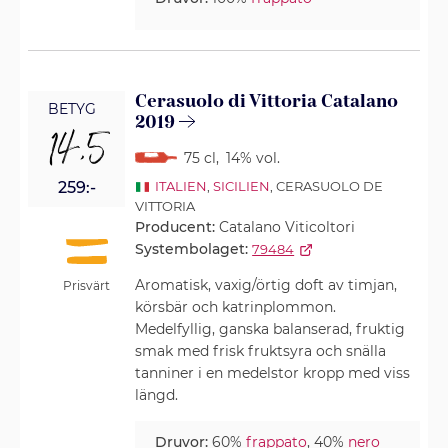
Cerasuolo di Vittoria Catalano
BETYG
2019
14,5
75 cl
,
14% vol.
259:-
ITALIEN
,
SICILIEN
, CERASUOLO DE
VITTORIA
Producent:
Catalano Viticoltori
Systembolaget:
79484
Aromatisk, vaxig/örtig doft av timjan,
Prisvärt
körsbär och katrinplommon.
Medelfyllig, ganska balanserad, fruktig
smak med frisk fruktsyra och snälla
tanniner i en medelstor kropp med viss
längd.
Druvor:
60%
frappato
, 40%
nero