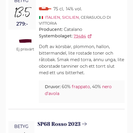
BETYG
13,5
75 cl
,
14% vol.
ITALIEN
,
SICILIEN
, CERASUOLO DI
VITTORIA
279:-
Producent:
Catalano
Systembolaget:
79484
Doft av körsbär, plommon, hallon,
Ej prisvärt
bittermandel, lite rostade toner och
råtobak. Smak med torra, ännu unga, lite
oborstade tanniner och ett torrt slut
med ett uns bitterhet.
Druvor:
60%
frappato
, 40%
nero
d'avola
SP68 Rosso 2023
BETYG