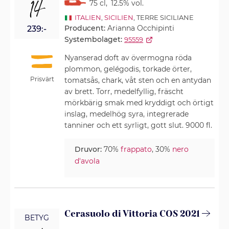
14
75 cl
,
12.5% vol.
ITALIEN
,
SICILIEN
, TERRE SICILIANE
Producent:
Arianna Occhipinti
239:-
Systembolaget:
95559
Nyanserad doft av övermogna röda
plommon, gelégodis, torkade örter,
Prisvärt
tomatsås, chark, våt sten och en antydan
av brett. Torr, medelfyllig, fräscht
mörkbärig smak med kryddigt och örtigt
inslag, medelhög syra, integrerade
tanniner och ett syrligt, gott slut. 9000 fl.
Druvor:
70%
frappato
, 30%
nero
d'avola
Cerasuolo di Vittoria COS 2021
BETYG