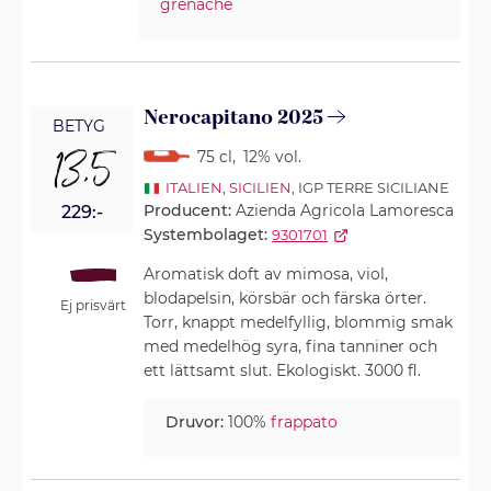
grenache
Nerocapitano 2025
BETYG
13,5
75 cl
,
12% vol.
ITALIEN
,
SICILIEN
, IGP TERRE SICILIANE
Producent:
Azienda Agricola Lamoresca
229:-
Systembolaget:
9301701
Aromatisk doft av mimosa, viol,
blodapelsin, körsbär och färska örter.
Ej prisvärt
Torr, knappt medelfyllig, blommig smak
med medelhög syra, fina tanniner och
ett lättsamt slut. Ekologiskt. 3000 fl.
Druvor:
100%
frappato