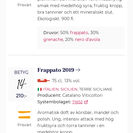
Prisvärt
smak med medelhög syra, fruktig kropp,
bra tanniner och ett mineraliskt slut.
Ekologiskt. 900 fl.
Druvor:
50%
frappato
, 30%
grenache
, 20%
nero d'avola
Frappato 2019
BETYG
14
75 cl
,
13% vol.
ITALIEN
,
SICILIEN
, TERRE SICILIANE
Producent:
Catalano Viticoltori
210:-
Systembolaget:
71652
Aromatisk doft av körsbär, mandel och
polish. Ung, intensiv attack med hög
Prisvärt
fruktsyra och torra tanniner i en
medelstor kropp.