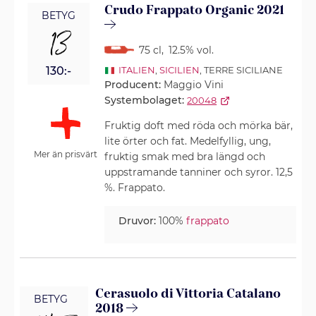
Crudo Frappato Organic 2021
BETYG
13
75 cl
,
12.5% vol.
130:-
ITALIEN
,
SICILIEN
, TERRE SICILIANE
Producent:
Maggio Vini
Systembolaget:
20048
Fruktig doft med röda och mörka bär,
lite örter och fat. Medelfyllig, ung,
Mer än prisvärt
fruktig smak med bra längd och
uppstramande tanniner och syror. 12,5
%. Frappato.
Druvor:
100%
frappato
Cerasuolo di Vittoria Catalano
BETYG
2018