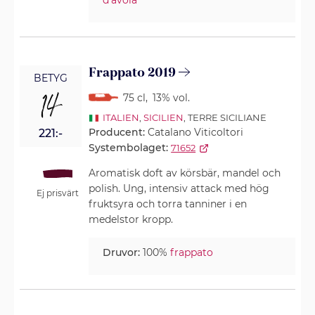
d'avola
Frappato 2019
BETYG
14
75 cl
,
13% vol.
ITALIEN
,
SICILIEN
, TERRE SICILIANE
Producent:
Catalano Viticoltori
221:-
Systembolaget:
71652
Aromatisk doft av körsbär, mandel och
polish. Ung, intensiv attack med hög
Ej prisvärt
fruktsyra och torra tanniner i en
medelstor kropp.
Druvor:
100%
frappato