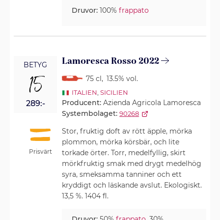
Druvor:
100%
frappato
Lamoresca Rosso 2022
BETYG
15
75 cl
,
13.5% vol.
ITALIEN
,
SICILIEN
Producent:
Azienda Agricola Lamoresca
289:-
Systembolaget:
90268
Stor, fruktig doft av rött äpple, mörka
plommon, mörka körsbär, och lite
Prisvärt
torkade örter. Torr, medelfyllig, skirt
mörkfruktig smak med drygt medelhög
syra, smeksamma tanniner och ett
kryddigt och läskande avslut. Ekologiskt.
13,5 %. 1404 fl.
Druvor:
50%
frappato
, 30%