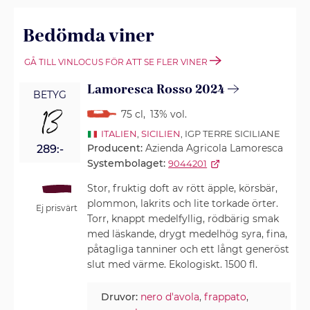
Bedömda viner
GÅ TILL VINLOCUS FÖR ATT SE FLER VINER
Lamoresca Rosso 2024
BETYG
13
75 cl
,
13% vol.
ITALIEN
,
SICILIEN
, IGP TERRE SICILIANE
Producent:
Azienda Agricola Lamoresca
289:-
Systembolaget:
9044201
Stor, fruktig doft av rött äpple, körsbär,
plommon, lakrits och lite torkade örter.
Ej prisvärt
Torr, knappt medelfyllig, rödbärig smak
med läskande, drygt medelhög syra, fina,
påtagliga tanniner och ett långt generöst
slut med värme. Ekologiskt. 1500 fl.
Druvor:
nero d'avola
,
frappato
,