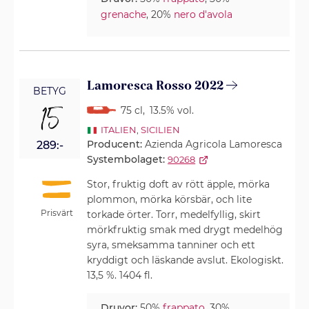
grenache
, 20%
nero d'avola
Lamoresca Rosso 2022
BETYG
15
75 cl
,
13.5% vol.
ITALIEN
,
SICILIEN
Producent:
Azienda Agricola Lamoresca
289:-
Systembolaget:
90268
Stor, fruktig doft av rött äpple, mörka
plommon, mörka körsbär, och lite
Prisvärt
torkade örter. Torr, medelfyllig, skirt
mörkfruktig smak med drygt medelhög
syra, smeksamma tanniner och ett
kryddigt och läskande avslut. Ekologiskt.
13,5 %. 1404 fl.
Druvor:
50%
frappato
, 30%