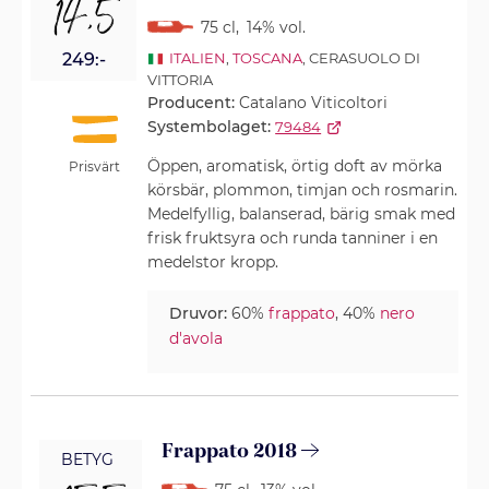
14,5
75 cl
,
14% vol.
249:-
ITALIEN
,
TOSCANA
, CERASUOLO DI
VITTORIA
Producent:
Catalano Viticoltori
Systembolaget:
79484
Öppen, aromatisk, örtig doft av mörka
Prisvärt
körsbär, plommon, timjan och rosmarin.
Medelfyllig, balanserad, bärig smak med
frisk fruktsyra och runda tanniner i en
medelstor kropp.
Druvor:
60%
frappato
, 40%
nero
d'avola
Frappato 2018
BETYG