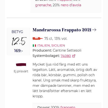
grenache
, 20%
nero d'avola
Mandrarossa Frappato 2021
BETYG
12,5
75 cl
,
13% vol.
ITALIEN
,
SICILIEN
Producent:
Cantine Settesoli
169:-
Systembolaget:
74080
Mycket ljus röd färg med ett uns
tegelton. Lätt, aromatisk, örtig doft av
Ej prisvärt
röda bär, körsbär, gummi, polish och
kanel. Ung smak med skarp fruktsyra,
mer dämpade tanniner, men med en
lätt bränd/bitter eftersmak i en lätt
kropp.
Druvor:
100%
frappato