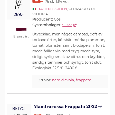
14
75 cl
,
13% vol.
ITALIEN
,
SICILIEN
, CERASUOLO DI
VITTORIA
269:-
Producent:
Cos
Systembolaget:
95227
Utvecklad, men något dämpad, doft av
Ej prisvärt
torkade örter, körsbär, mörka plommon,
tomat, blomster samt blodapelsin. Torrt,
medelfylligt vin med dryg medelsyra,
sirligt syrlig smak av citrus och kryddor,
sandiga tanniner och syrligt, torrt slut.
Ekologiskt. 12,5 %. 2400 fl.
Druvor:
nero d'avola
,
frappato
Mandrarossa Frappato 2022
BETYG