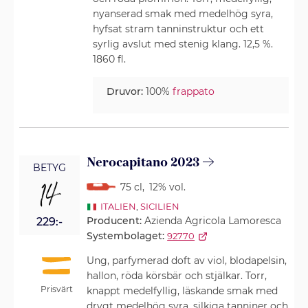
nyanserad smak med medelhög syra,
hyfsat stram tanninstruktur och ett
syrlig avslut med stenig klang. 12,5 %.
1860 fl.
Druvor:
100%
frappato
Nerocapitano 2023
BETYG
14
75 cl
,
12% vol.
ITALIEN
,
SICILIEN
Producent:
Azienda Agricola Lamoresca
229:-
Systembolaget:
92770
Ung, parfymerad doft av viol, blodapelsin,
hallon, röda körsbär och stjälkar. Torr,
Prisvärt
knappt medelfyllig, läskande smak med
drygt medelhög syra, silkiga tanniner och