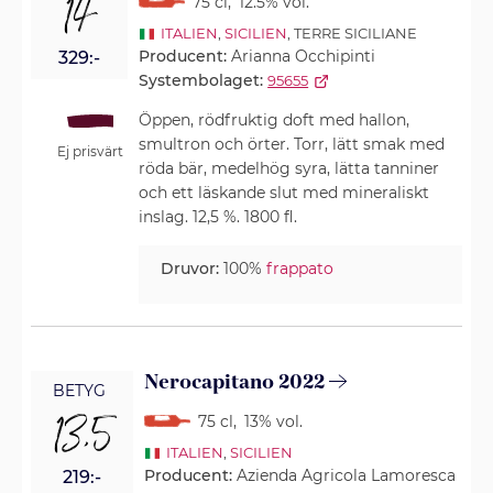
14
75 cl
,
12.5% vol.
ITALIEN
,
SICILIEN
, TERRE SICILIANE
Producent:
Arianna Occhipinti
329:-
Systembolaget:
95655
Öppen, rödfruktig doft med hallon,
smultron och örter. Torr, lätt smak med
Ej prisvärt
röda bär, medelhög syra, lätta tanniner
och ett läskande slut med mineraliskt
inslag. 12,5 %. 1800 fl.
Druvor:
100%
frappato
Nerocapitano 2022
BETYG
13,5
75 cl
,
13% vol.
ITALIEN
,
SICILIEN
Producent:
Azienda Agricola Lamoresca
219:-