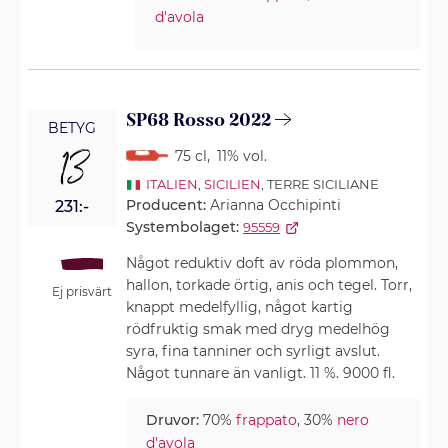
d'avola
SP68 Rosso 2022
BETYG
13
75 cl
,
11% vol.
ITALIEN
,
SICILIEN
, TERRE SICILIANE
Producent:
Arianna Occhipinti
231:-
Systembolaget:
95559
Något reduktiv doft av röda plommon,
hallon, torkade örtig, anis och tegel. Torr,
Ej prisvärt
knappt medelfyllig, något kartig
rödfruktig smak med dryg medelhög
syra, fina tanniner och syrligt avslut.
Något tunnare än vanligt. 11 %. 9000 fl.
Druvor:
70%
frappato
, 30%
nero
d'avola