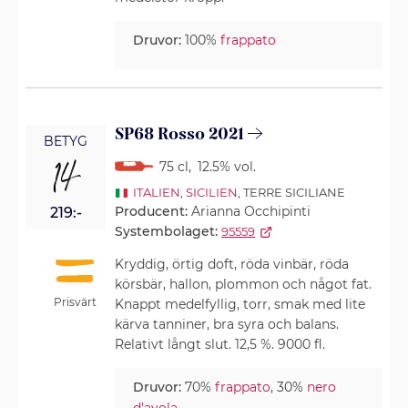
Druvor:
100%
frappato
SP68 Rosso 2021
BETYG
14
75 cl
,
12.5% vol.
ITALIEN
,
SICILIEN
, TERRE SICILIANE
Producent:
Arianna Occhipinti
219:-
Systembolaget:
95559
Kryddig, örtig doft, röda vinbär, röda
körsbär, hallon, plommon och något fat.
Prisvärt
Knappt medelfyllig, torr, smak med lite
kärva tanniner, bra syra och balans.
Relativt långt slut. 12,5 %. 9000 fl.
Druvor:
70%
frappato
, 30%
nero