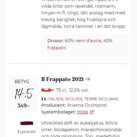
vilda örter som lavendel, rosmarin,
timjan m fl. Ungt, lätt anslag med med
trevlig bärighet, hög fruktsyra och
lågmälda, torra tanniner i en lätt kropp.
Druvor:
60%
nero d'avola
, 40%
frappato
Il Frappato 2021
BETYG
14,5
75 cl
,
12.5% vol.
ITALIEN
,
SICILIEN
, TERRE SICILIANE
Producent:
Arianna Occhipinti
349:-
Systembolaget:
95188
Utvecklad doft av eukalyptus, bittra
örter, blodapelsin, maraschinokörsbär
Ej prisvärt
och röda plommon. Torr, medelfyllig,