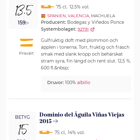
13,5
75 cl
,
12.5% vol.
SPANIEN
,
VALENCIA
, MACHUELA
Producent:
Bodegas y Viñedos Ponce
159:-
Systembolaget:
92791
Gulfruktig doft med plommon och
äpplen i tonerna. Torr, fruktig och fräsch
Prisvärt
smak med slank kropp och behärskat
stram syra, fin längd och rent slut. 12,5 %.
600 fl.&nbsp;
Druvor:
100%
albillo
Dominio del Águila Viñas Viejas
BETYG
2015
15
75 cl
,
14% vol.