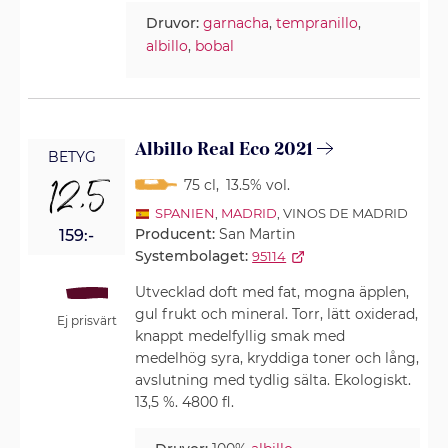
Druvor:
garnacha
,
tempranillo
,
albillo
,
bobal
Albillo Real Eco 2021
BETYG
12,5
75 cl
,
13.5% vol.
SPANIEN
,
MADRID
, VINOS DE MADRID
Producent:
San Martin
159:-
Systembolaget:
95114
Utvecklad doft med fat, mogna äpplen,
gul frukt och mineral. Torr, lätt oxiderad,
Ej prisvärt
knappt medelfyllig smak med
medelhög syra, kryddiga toner och lång,
avslutning med tydlig sälta. Ekologiskt.
13,5 %. 4800 fl.