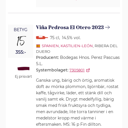
Viña Pedrosa El Otero 2023
BETYG
15
75 cl
,
14.5% vol.
SPANIEN
,
KASTILIEN-LEÓN
, RIBERA DEL
DUERO
355:-
Producent:
Bodegas Hnos. Perez Pascuas
S.L.
Systembolaget:
7305801
Ej prisvärt
Ganska ung, bärig och örtig, aromatisk
doft av mörka plommon, björnbär, rostat
kaffe, tågvirke, läder, ett stänk dill och
vanilj samt ek. Drygt medelfyllig, bärig
smak med frisk fruktsyra och tydliga,
men avrundade, lite torra tanniner i en
medelstor kropp med värme i
eftersmaken. MS: 16 p Fin dillton.