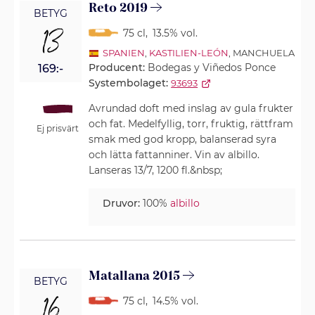
Reto 2019
BETYG
13
75 cl
,
13.5% vol.
SPANIEN
,
KASTILIEN-LEÓN
, MANCHUELA
Producent:
Bodegas y Viñedos Ponce
169:-
Systembolaget:
93693
Avrundad doft med inslag av gula frukter
och fat. Medelfyllig, torr, fruktig, rättfram
Ej prisvärt
smak med god kropp, balanserad syra
och lätta fattanniner. Vin av albillo.
Lanseras 13/7, 1200 fl.&nbsp;
Druvor:
100%
albillo
Matallana 2015
BETYG
75 cl
,
14.5% vol.