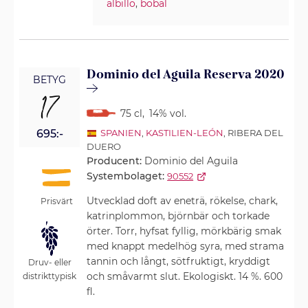
albillo
,
bobal
Dominio del Aguila Reserva 2020
BETYG
17
75 cl
,
14% vol.
695:-
SPANIEN
,
KASTILIEN-LEÓN
, RIBERA DEL
DUERO
Producent:
Dominio del Aguila
Systembolaget:
90552
Utvecklad doft av eneträ, rökelse, chark,
Prisvärt
katrinplommon, björnbär och torkade
örter. Torr, hyfsat fyllig, mörkbärig smak
med knappt medelhög syra, med strama
tannin och långt, sötfruktigt, kryddigt
Druv- eller
och småvarmt slut. Ekologiskt. 14 %. 600
distrikttypisk
fl.