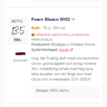
Ponce Blanco 2022
BETYG
13,5
75 cl
,
12% vol.
SPANIEN
,
KASTILIEN-LA MANCHA
,
MANCHUELA
199:-
Producent:
Bodegas y Viñedos Ponce
Systembolaget:
92438
Ung, lätt fruktig doft med vita blommor,
Ej prisvärt
citron, gröna äpplen och kritig mineral.
Torr, medelfyllig smak med hög syra,
lätta kryddor och ett långt slut med
citrus och mineralsälta. 12 %. 1200 fl.
Druvor:
100%
albillo