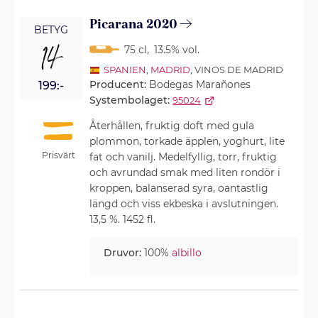
Picarana 2020
BETYG
14
75 cl
,
13.5% vol.
SPANIEN
,
MADRID
, VINOS DE MADRID
Producent:
Bodegas Marañones
199:-
Systembolaget:
95024
Återhållen, fruktig doft med gula
plommon, torkade äpplen, yoghurt, lite
Prisvärt
fat och vanilj. Medelfyllig, torr, fruktig
och avrundad smak med liten rondör i
kroppen, balanserad syra, oantastlig
längd och viss ekbeska i avslutningen.
13,5 %. 1452 fl.
Druvor:
100%
albillo