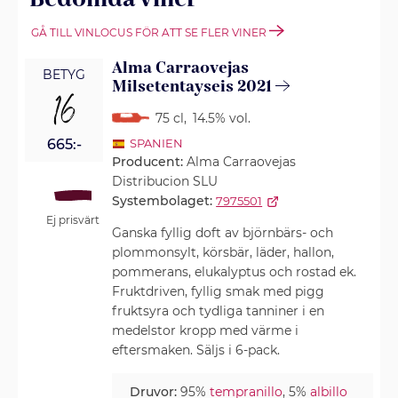
GÅ TILL VINLOCUS FÖR ATT SE FLER VINER
Alma Carraovejas
BETYG
Milsetentayseis 2021
16
75 cl
,
14.5% vol.
665:-
SPANIEN
Producent:
Alma Carraovejas
Distribucion SLU
Systembolaget:
7975501
Ej prisvärt
Ganska fyllig doft av björnbärs- och
plommonsylt, körsbär, läder, hallon,
pommerans, elukalyptus och rostad ek.
Fruktdriven, fyllig smak med pigg
fruktsyra och tydliga tanniner i en
medelstor kropp med värme i
eftersmaken. Säljs i 6-pack.
Druvor:
95%
tempranillo
, 5%
albillo