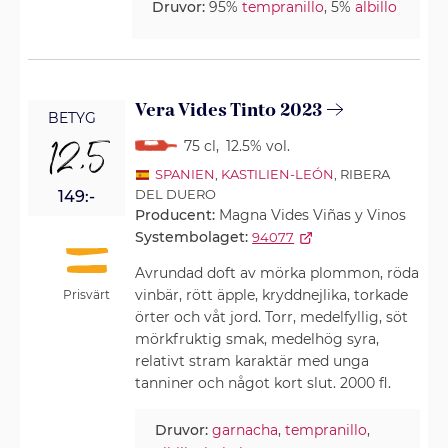
Druvor:
95%
tempranillo
, 5%
albillo
Vera Vides Tinto 2023
BETYG
12,5
75 cl
,
12.5% vol.
SPANIEN
,
KASTILIEN-LEÓN
, RIBERA
DEL DUERO
149:-
Producent:
Magna Vides Viñas y Vinos
Systembolaget:
94077
Avrundad doft av mörka plommon, röda
vinbär, rött äpple, kryddnejlika, torkade
Prisvärt
örter och våt jord. Torr, medelfyllig, söt
mörkfruktig smak, medelhög syra,
relativt stram karaktär med unga
tanniner och något kort slut. 2000 fl.
Druvor:
garnacha
,
tempranillo
,