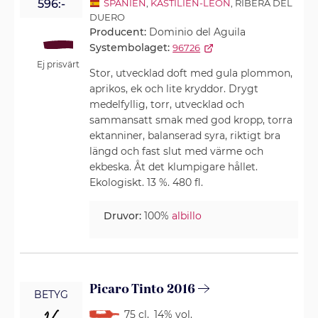
596:-
SPANIEN
,
KASTILIEN-LEÓN
, RIBERA DEL
DUERO
Producent:
Dominio del Aguila
Systembolaget:
96726
Ej prisvärt
Stor, utvecklad doft med gula plommon,
aprikos, ek och lite kryddor. Drygt
medelfyllig, torr, utvecklad och
sammansatt smak med god kropp, torra
ektanniner, balanserad syra, riktigt bra
längd och fast slut med värme och
ekbeska. Åt det klumpigare hållet.
Ekologiskt. 13 %. 480 fl.
Druvor:
100%
albillo
Picaro Tinto 2016
BETYG
75 cl
,
14% vol.