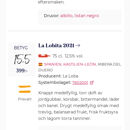
eftersmaken.
Druvor:
albillo
,
listan negro
La Lobita 2021
BETYG
15,5
75 cl
,
12.5% vol.
SPANIEN
,
KASTILIEN-LEÓN
, RIBERA DEL
DUERO
399:-
Producent:
La Loba
Systembolaget:
7602001
Knappt medelfyllig, torr doft av
jordgubbar, körsbär, bittermandel, läder
Prisvärt
och kanel. Drygt medelfyllig smak med
trevlig, balanserad frukt, frisk fruktsyra
och lagom torra tanniner.