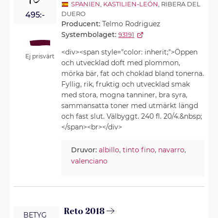
16
SPANIEN
,
KASTILIEN-LEÓN
, RIBERA DEL
DUERO
495:-
Producent:
Telmo Rodriguez
Systembolaget:
93191
<div><span style="color: inherit;">Öppen
Ej prisvärt
och utvecklad doft med plommon,
mörka bär, fat och choklad bland tonerna.
Fyllig, rik, fruktig och utvecklad smak
med stora, mogna tanniner, bra syra,
sammansatta toner med utmärkt längd
och fast slut. Välbyggt. 240 fl. 20/4.&nbsp;
</span><br></div>
Druvor:
albillo
,
tinto fino
,
navarro
,
valenciano
Reto 2018
BETYG