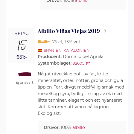
Druvor:
100%
albillo
Albillo Viñas Viejas 2019
BETYG
15
75 cl
,
13% vol.
SPANIEN
,
KATALONIEN
Producent:
Dominio del Aguila
651:-
Systembolaget:
92605
Något utvecklad doft av fat, kritig
mineralitet, örter, nötter, gröna och gula
Ej prisvärt
äpplen. Torr, drygt medelfyllig smak med
medelhög syra, tydligt inslag av ek med
lätta tanniner, elegant och ett nyanserat
slut. Kommer att vinna på lagring.
Ekologiskt.
Druvor:
100%
albillo