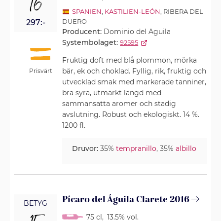
16
SPANIEN
,
KASTILIEN-LEÓN
, RIBERA DEL
DUERO
297:-
Producent:
Dominio del Aguila
Systembolaget:
92595
Fruktig doft med blå plommon, mörka
bär, ek och choklad. Fyllig, rik, fruktig och
Prisvärt
utvecklad smak med markerade tanniner,
bra syra, utmärkt längd med
sammansatta aromer och stadig
avslutning. Robust och ekologiskt. 14 %.
1200 fl.
Druvor:
35%
tempranillo
, 35%
albillo
Pícaro del Águila Clarete 2016
BETYG
75 cl
,
13.5% vol.