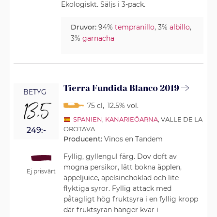
Ekologiskt. Säljs i 3-pack.
Druvor:
94%
tempranillo
, 3%
albillo
,
3%
garnacha
Tierra Fundida Blanco 2019
BETYG
13,5
75 cl
,
12.5% vol.
SPANIEN
,
KANARIEÖARNA
, VALLE DE LA
OROTAVA
249:-
Producent:
Vinos en Tandem
Fyllig, gyllengul färg. Dov doft av
mogna persikor, lätt bokna äpplen,
Ej prisvärt
äppeljuice, apelsinchoklad och lite
flyktiga syror. Fyllig attack med
påtagligt hög fruktsyra i en fyllig kropp
där fruktsyran hänger kvar i