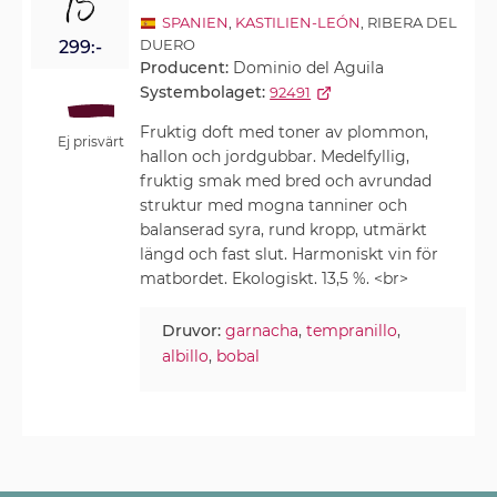
15
SPANIEN
,
KASTILIEN-LEÓN
, RIBERA DEL
DUERO
299:-
Producent:
Dominio del Aguila
Systembolaget:
92491
Fruktig doft med toner av plommon,
Ej prisvärt
hallon och jordgubbar. Medelfyllig,
fruktig smak med bred och avrundad
struktur med mogna tanniner och
balanserad syra, rund kropp, utmärkt
längd och fast slut. Harmoniskt vin för
matbordet. Ekologiskt. 13,5 %. <br>
Druvor:
garnacha
,
tempranillo
,
albillo
,
bobal