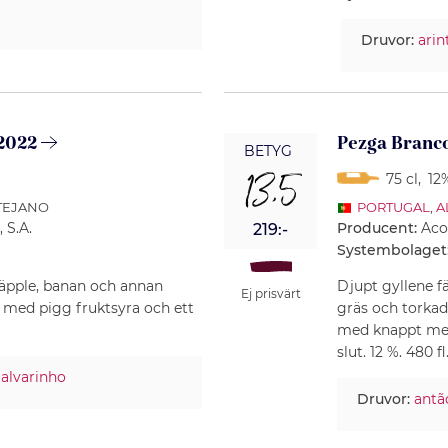
Druvor:
arin
 2022
Pezga Branc
BETYG
13,5
75 cl
,
12%
NTEJANO
PORTUGAL
,
A
 S.A.
Producent:
Aco
219:-
Systembolaget
, äpple, banan och annan
Djupt gyllene f
Ej prisvärt
p med pigg fruktsyra och ett
gräs och torkad
med knappt mede
slut. 12 %. 480 fl
,
alvarinho
Druvor:
antã