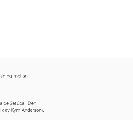
rsning mellan
a de Setúbal. Den
stik av Kym Anderson).