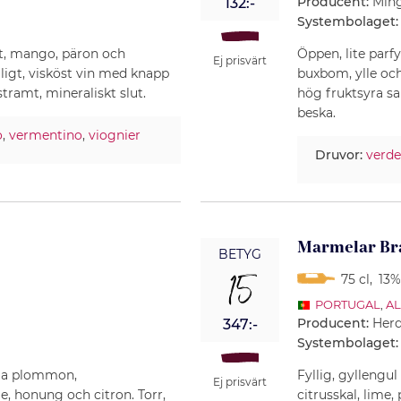
Producent:
Min
132:-
Systembolaget:
t, mango, päron och
Öppen, lite parf
Ej prisvärt
lligt, visköst vin med knapp
buxbom, ylle och
tramt, mineraliskt slut.
hög fruktsyra s
beska.
o
,
vermentino
,
viognier
Druvor:
verde
Marmelar Br
BETYG
15
75 cl
,
13%
PORTUGAL
,
A
Producent:
Herd
347:-
Systembolaget:
gula plommon,
Fyllig, gyllengul 
Ej prisvärt
, honung och citron. Torr,
citrusskal, lime,