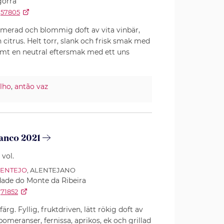
gorra
57805
ymerad och blommig doft av vita vinbär,
 citrus. Helt torr, slank och frisk smak med
amt en neutral eftersmak med ett uns
lho
,
antão vaz
anco 2021
 vol.
LENTEJO
, ALENTEJANO
ade do Monte da Ribeira
71852
färg. Fyllig, fruktdriven, lätt rökig doft av
 pomeranser, fernissa, aprikos, ek och grillad