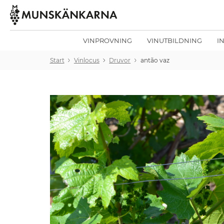
VINPROVNING
VINUTBILDNING
I
Start
Vinlocus
Druvor
antão vaz