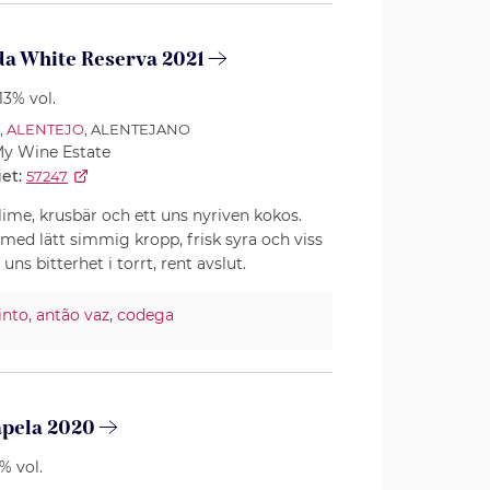
da White Reserva 2021
13% vol.
,
ALENTEJO
, ALENTEJANO
y Wine Estate
et:
57247
 lime, krusbär och ett uns nyriven kokos.
med lätt simmig kropp, frisk syra och viss
uns bitterhet i torrt, rent avslut.
into
,
antão vaz
,
codega
apela 2020
5% vol.