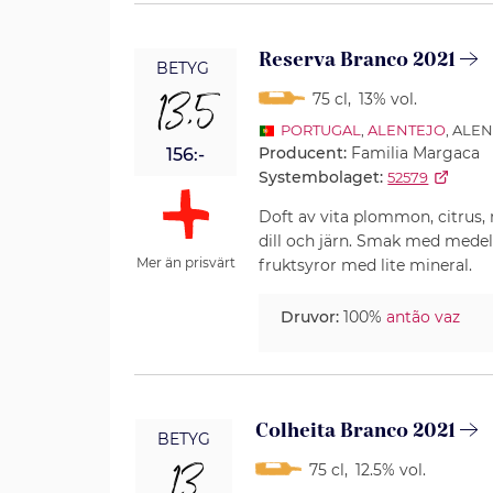
Reserva Branco 2021
BETYG
13,5
75 cl
,
13% vol.
PORTUGAL
,
ALENTEJO
, ALE
Producent:
Familia Margaca
156:-
Systembolaget:
52579
Doft av vita plommon, citrus, 
dill och järn. Smak med medel
Mer än prisvärt
fruktsyror med lite mineral.
Druvor:
100%
antão vaz
Colheita Branco 2021
BETYG
13
75 cl
,
12.5% vol.