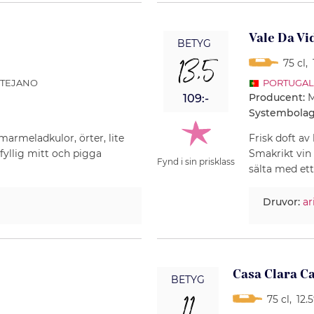
Vale Da Vi
BETYG
13,5
75 cl
,
NTEJANO
PORTUGAL
Producent:
M
109:-
Systembolag
marmeladkulor, örter, lite
Frisk doft av
fyllig mitt och pigga
Smakrikt vin 
Fynd i sin prisklass
sälta med ett 
Druvor:
ar
Casa Clara C
BETYG
11
75 cl
,
12.