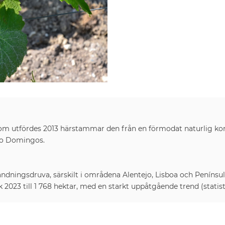
om utfördes 2013 härstammar den från en förmodat naturlig ko
ão Domingos.
dningsdruva, särskilt i områdena Alentejo, Lisboa och Penínsul
 2023 till 1 768 hektar, med en starkt uppåtgående trend (stati