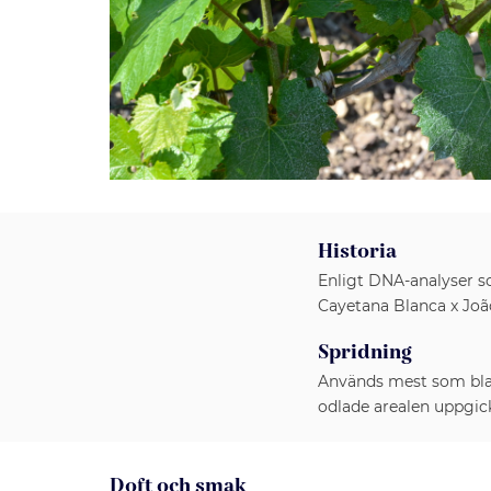
Historia
Enligt DNA-analyser s
Cayetana Blanca x Jo
Spridning
Används mest som blan
odlade arealen uppgick
Doft och smak