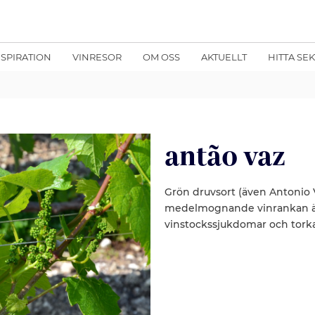
NSPIRATION
VINRESOR
OM OSS
AKTUELLT
HITTA SE
antão vaz
Grön druvsort (även Antonio 
medelmognande vinrankan är 
vinstockssjukdomar och torka