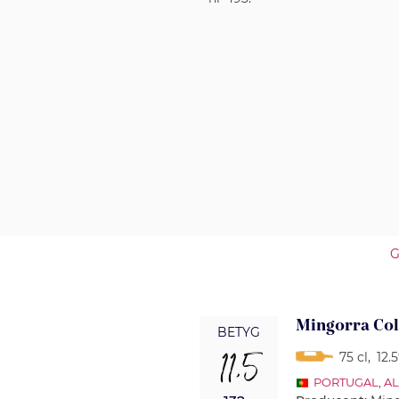
G
Mingorra Col
BETYG
11,5
75 cl
,
12.
PORTUGAL
,
A