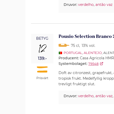
Druvor:
verdelho
,
antão vaz
Pousio Selection Branco
BETYG
12
75 cl
,
13% vol.
PORTUGAL
,
ALENTEJO
, ALE
Producent:
Casa Agricola HMR,
139:-
Systembolaget:
79548
Doft av citronzest, grapefrukt
tropisk frukt. Medelfyllig krop
Prisvärt
trevligt fruktigt slut.
Druvor:
verdelho
,
antão vaz