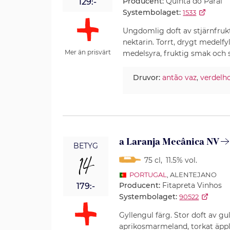
Producent:
Quinta do Paral
129:-
Systembolaget:
1533
Ungdomlig doft av stjärnfruk
nektarin. Torrt, drygt medelfy
Mer än prisvärt
medelsyra, fruktig smak och s
Druvor:
antão vaz
,
verdelh
a Laranja Mecânica NV
BETYG
14
75 cl
,
11.5% vol.
PORTUGAL
, ALENTEJANO
Producent:
Fitapreta Vinhos
179:-
Systembolaget:
90522
Gyllengul färg. Stor doft av 
aprikosmarmeland, torkat äpple