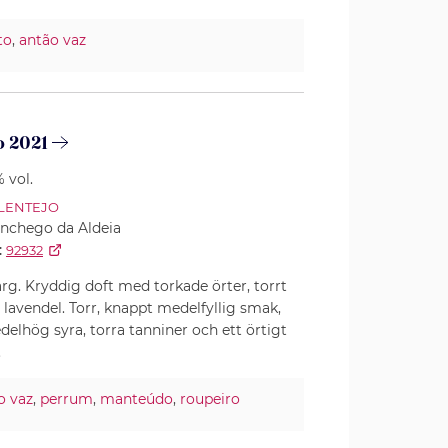
to
,
antão vaz
o 2021
 vol.
LENTEJO
nchego da Aldeia
:
92932
ärg. Kryddig doft med torkade örter, torrt
 lavendel. Torr, knappt medelfyllig smak,
lhög syra, torra tanniner och ett örtigt
.
o vaz
,
perrum
,
manteúdo
,
roupeiro