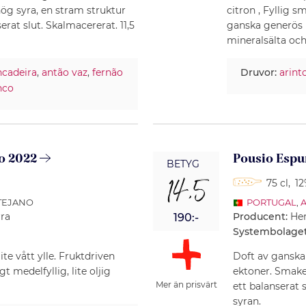
g syra, en stram struktur
citron , Fyllig 
erat slut. Skalmacererat. 11,5
ganska generös
mineralsälta och 
ncadeira
,
antão vaz
,
fernão
Druvor:
arint
nco
o 2022
Pousio Espu
BETYG
14,5
75 cl
,
12
NTEJANO
PORTUGAL
,
ra
Producent:
Her
190:-
Systembolaget
ite vått ylle. Fruktdriven
Doft av ganska 
 medelfyllig, lite oljig
ektoner. Smake
Mer än prisvärt
ett balanserat 
syran.