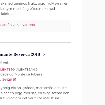
smak med generös frukt, pigg fruktsyra i en
 kostym med lång eftersmak med
lakrits.
o
,
antão vaz
,
alvarinho
mante Reserva 2018
% vol.
ALENTEJO
, ALENTEJANO
dade do Monte da Ribeira
:
54426
yppig citron, grädde, marsansås och lite
n har en pigg mousse, en svag sötma och
slut. Fynd om det varit lite mer stuns i