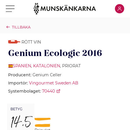
Klicka för
Klicka för meny
TILLBAKA
RÖTT VIN
Genium Ecologic 2016
SPANIEN
,
KATALONIEN
, PRIORAT
Producent:
Genium Celler
Importör:
Vingourmet Sweden AB
Systembolaget:
70440
BETYG
14,5