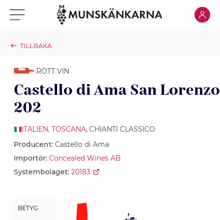
Klicka för
Klicka för meny
TILLBAKA
RÖTT VIN
Castello di Ama San Lorenzo
202
ITALIEN
,
TOSCANA
, CHIANTI CLASSICO
Producent:
Castello di Ama
Importör:
Concealed Wines AB
Systembolaget:
20183
BETYG