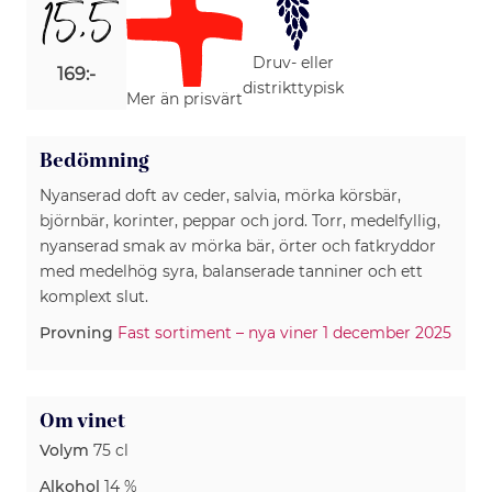
15,5
Druv- eller
169:-
distrikttypisk
Mer än prisvärt
Bedömning
Nyanserad doft av ceder, salvia, mörka körsbär,
björnbär, korinter, peppar och jord. Torr, medelfyllig,
nyanserad smak av mörka bär, örter och fatkryddor
med medelhög syra, balanserade tanniner och ett
komplext slut.
Provning
Fast sortiment – nya viner 1 december 2025
Om vinet
Volym
75 cl
Alkohol
14 %