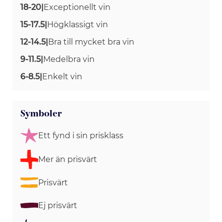
18-20
|
Exceptionellt vin
15-17.5
|
Högklassigt vin
12-14.5
|
Bra till mycket bra vin
9-11.5
|
Medelbra vin
6-8.5
|
Enkelt vin
Symboler
Ett fynd i sin prisklass
Mer än prisvärt
Prisvärt
Ej prisvärt