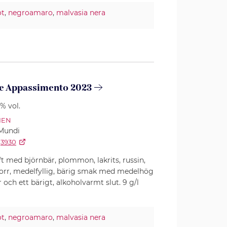
ot
,
negroamaro
,
malvasia nera
e Appassimento 2023
5% vol.
IEN
Mundi
3930
t med björnbär, plommon, lakrits, russin,
Torr, medelfyllig, bärig smak med medelhög
 och ett bärigt, alkoholvarmt slut. 9 g/l
ot
,
negroamaro
,
malvasia nera