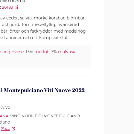
tello di Ama
:
20183
av ceder, salvia, mörka körsbär, björnbär,
 och jord. Torr, medelfyllig, nyanserad
bär, örter och fatkryddor med medelhög
de tanniner och ett komplext slut.
%
sangiovese
, 13%
merlot
, 7%
malvasia
di Montepulciano Viti Nuove 2022
5% vol.
CANA
, VINO NOBILE DI MONTEPULCIANO
ziano
2144