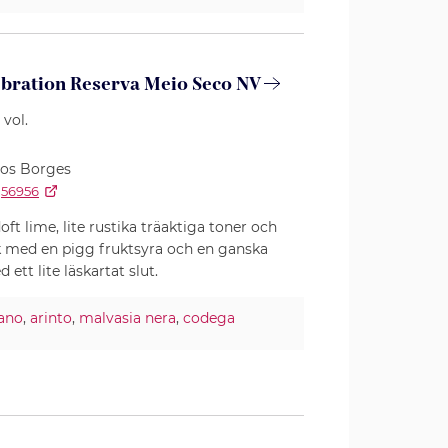
lebration Reserva Meio Seco NV
 vol.
os Borges
56956
ft lime, lite rustika träaktiga toner och
k med en pigg fruktsyra och en ganska
ett lite läskartat slut.
ano
,
arinto
,
malvasia nera
,
codega