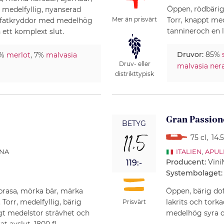
Öppen, rödbärig
, medelfyllig, nyanserad
Torr, knappt me
Mer än prisvärt
h fatkryddor med medelhög
tannineroch en l
 ett komplext slut.
Druvor:
85%
3%
merlot
, 7%
malvasia
Druv- eller
malvasia ner
distrikttypisk
Gran Passion
BETYG
11,5
75 cl
,
14.
ANA
ITALIEN
,
APUL
Producent:
Vini
119:-
Systembolaget:
brasa, mörka bär, märka
Öppen, bärig dof
 Torr, medelfyllig, bärig
lakrits och torka
Prisvärt
t medelstor strävhet och
medelhög syra oc
t avslut. 1800 fl.