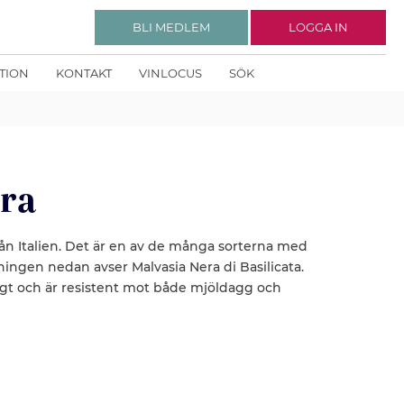
BLI MEDLEM
LOGGA IN
KTION
KONTAKT
VINLOCUS
SÖK
era
n Italien. Det är en av de många sorterna med
ingen nedan avser Malvasia Nera di Basilicata.
gt och är resistent mot både mjöldagg och