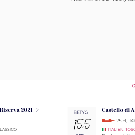
G
 Riserva 2021
Castello di 
BETYG
15,5
75 cl
,
14
CLASSICO
ITALIEN
,
TOS