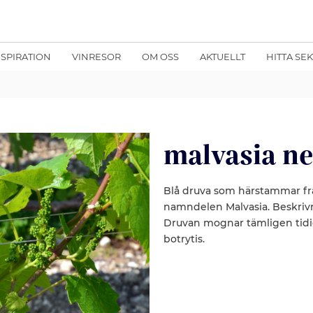
NSPIRATION
VINRESOR
OM OSS
AKTUELLT
HITTA SE
malvasia n
Blå druva som härstammar frå
namndelen Malvasia. Beskrivn
Druvan mognar tämligen tidi
botrytis.