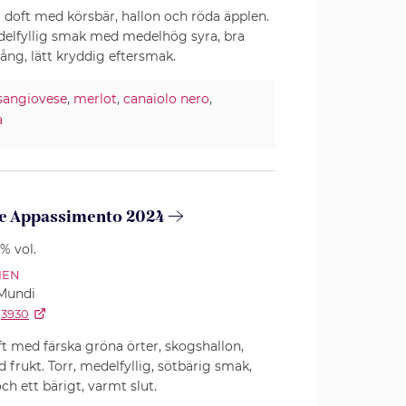
 doft med körsbär, hallon och röda äpplen.
delfyllig smak med medelhög syra, bra
ång, lätt kryddig eftersmak.
sangiovese
,
merlot
,
canaiolo nero
,
a
e Appassimento 2024
5% vol.
IEN
Mundi
3930
t med färska gröna örter, skogshallon,
d frukt. Torr, medelfyllig, sötbärig smak,
h ett bärigt, varmt slut.