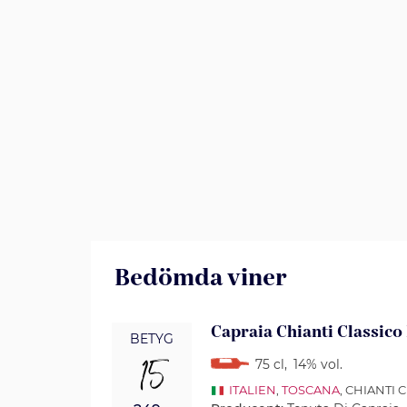
Bedömda viner
Capraia Chianti Classico
BETYG
15
75 cl
,
14% vol.
ITALIEN
,
TOSCANA
, CHIANTI 