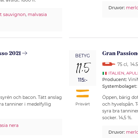
Druvor:
merl
t sauvignon
,
malvasia
so 2021
Gran Passion
BETYG
11,5
75 cl
,
14.
ITALIEN
,
APUL
Producent:
Vini
115:-
Systembolaget:
syrén och bacon. Tätt anslag
Öppen, bärig dof
a tanniner i medelfyllig
och hyvelspån. 
Prisvärt
syra bra tanniner
socker. 14,5 %.
asia nera
Druvor:
merl