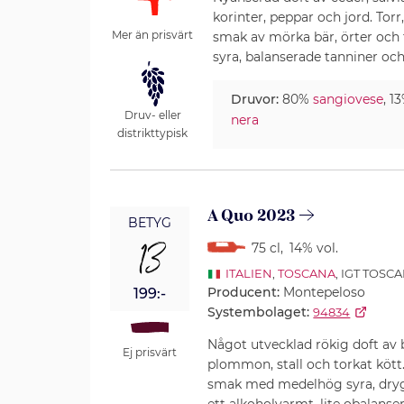
korinter, peppar och jord. Torr
Mer än prisvärt
smak av mörka bär, örter oc
syra, balanserade tanniner och
Druvor:
80%
sangiovese
, 1
Druv- eller
nera
distrikttypisk
A Quo 2023
BETYG
13
75 cl
,
14% vol.
ITALIEN
,
TOSCANA
, IGT TOSC
Producent:
Montepeloso
199:-
Systembolaget:
94834
Något utvecklad rökig doft av 
Ej prisvärt
plommon, stall och torkat kött.
smak med medelhög syra, dryg
ett alkoholvarmt, lite obalansera