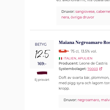
Druvor:
sangiovese
,
caberne
nera
,
övriga druvor
Maiana Negroamaro Ros
BETYG
12,5
75 cl
,
13.5% vol.
ITALIEN
,
APULIEN
Producent:
Leone de Castris
169:-
Systembolaget:
70003
Doft av svarta bär, plommon, 
Ej prisvärt
med pigg syra och lagom torr
kropp.
Druvor:
negroamaro
,
malv