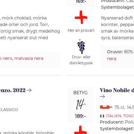
Producent:
Cas
169:-
Systembolaget
t, mörk choklad, mörka
Nyanserad doft 
e örter och jord. Torr,
korinter, peppar
Mer än prisvärt
ch örtig smak, drygt medelhög
smak av mörka 
 ett nyanserat slut med
syra, balansera
Druvor:
80
Druv- eller
o nero
,
malvasia nera
nera
distrikttypisk
enzo. 2022
Vino Nobile 
BETYG
14
75 cl
,
14.
 CLASSICO
189:-
ITALIEN
,
TOS
Producent:
Poli
Systembolaget:
a, mörka körsbär, björnbär,