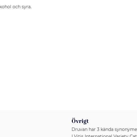
kohol och syra.
Övrigt
Druvan har 3 kända synonymer:
I Vitis International Variety C