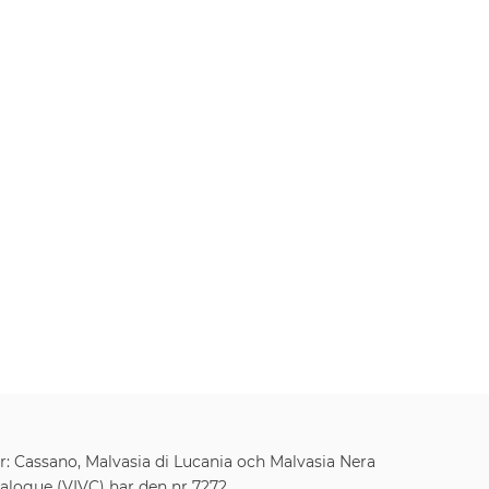
 Cassano, Malvasia di Lucania och Malvasia Nera
atalogue (VIVC) har den nr 7272