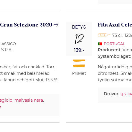
o Gran Selezione 2020
Fita Azul Ce
BETYG
12
75 cl
,
12%
CLASSICO
PORTUGAL
 S.P.A.
Producent:
Vinh
139:-
Systembolaget:
sbär, fat och choklad. Torr,
Något gräddig do
att smak med balanserad
citronzest. Sma
Prisvärt
a längd och gott slut. 13,5 %.
tydlig sötma med 
Druvor:
graci
iegiolo
,
malvasia nera
,
o