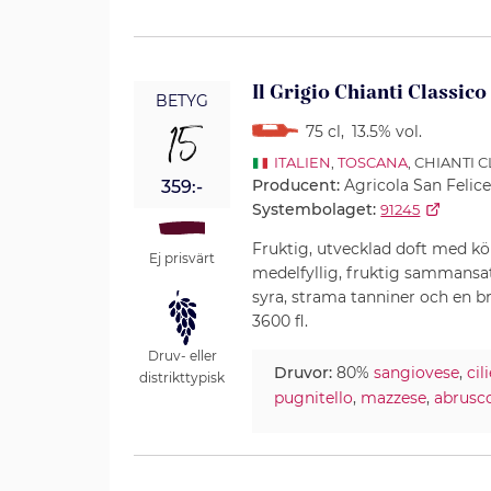
Il Grigio Chianti Classic
BETYG
15
75 cl
,
13.5% vol.
ITALIEN
,
TOSCANA
, CHIANTI 
Producent:
Agricola San Felice
359:-
Systembolaget:
91245
Fruktig, utvecklad doft med kör
Ej prisvärt
medelfyllig, fruktig sammans
syra, strama tanniner och en br
3600 fl.
Druv- eller
Druvor:
80%
sangiovese
,
cil
distrikttypisk
pugnitello
,
mazzese
,
abrusc