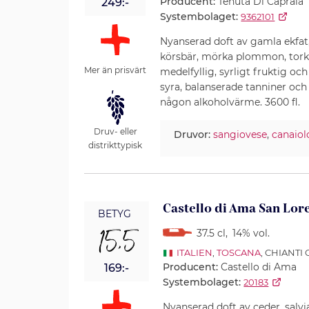
Producent:
Tenuta Di Capraia
249:-
Systembolaget:
9362101
Nyanserad doft av gamla ekfa
körsbär, mörka plommon, torkad
Mer än prisvärt
medelfyllig, syrligt fruktig o
syra, balanserade tanniner och
någon alkoholvärme. 3600 fl.
Druv- eller
Druvor:
sangiovese
,
canaiol
distrikttypisk
Castello di Ama San Lor
BETYG
15,5
37.5 cl
,
14% vol.
ITALIEN
,
TOSCANA
, CHIANTI
Producent:
Castello di Ama
169:-
Systembolaget:
20183
Nyanserad doft av ceder, salvi