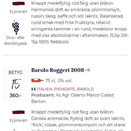
Knappt medelfyllig röd färg utan blåton.
Harmonisk doft av smörkola, plommonsylt,
Ej prisvärt
russin, skog, kaffe och söt lakrits. Balanserad,
rund smak med frisk fruktsyra, relativt
stringenta tanniner i en rund, medelstor kropp
med viss alkoholvärme i eftersmaken. 15,5p JW:
Druv- eller
15p 100% Nebbiolo
distrikttypisk
Barolo Roggeri 2008
BETYG
15
75 cl
,
0% vol.
ITALIEN
,
PIEMONTE
, BAROLO
Producent:
Az Agr Oberto Marco Ciabot
360:-
Berton
Knappt medelfyllig röd färg utan blåton.
Ganska aromatisk, flyktig doft av svart lakrits,
Ej prisvärt
"Kick", tobak, plommonkompott och ett stänk