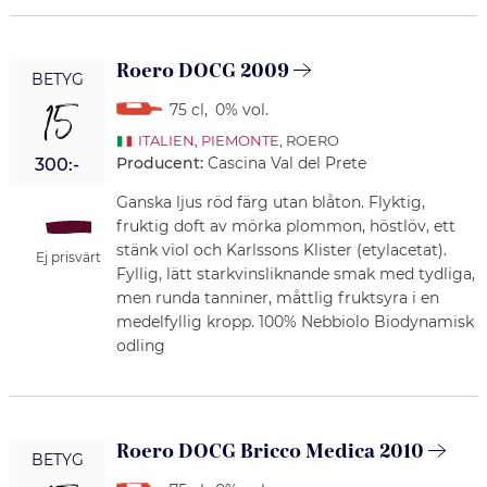
Roero DOCG 2009
BETYG
15
75 cl
,
0% vol.
ITALIEN
,
PIEMONTE
, ROERO
Producent:
Cascina Val del Prete
300:-
Ganska ljus röd färg utan blåton. Flyktig,
fruktig doft av mörka plommon, höstlöv, ett
stänk viol och Karlssons Klister (etylacetat).
Ej prisvärt
Fyllig, lätt starkvinsliknande smak med tydliga,
men runda tanniner, måttlig fruktsyra i en
medelfyllig kropp. 100% Nebbiolo Biodynamisk
odling
Roero DOCG Bricco Medica 2010
BETYG