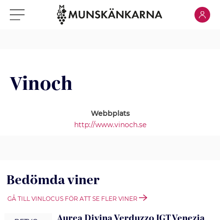
Klicka för
Klicka för meny
Vinoch
Webbplats
http://www.vinoch.se
Bedömda viner
GÅ TILL VINLOCUS FÖR ATT SE FLER VINER
Aurea Divina Verduzzo IGT Venezia