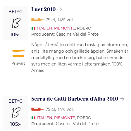
Luet 2010
BETYG
13
75 cl
,
14% vol.
ITALIEN
,
PIEMONTE
, ROERO
Producent:
Cascina Val del Prete
105:-
Något återhållen doft med inslag av plommon,
anis, lite mango och grillade äpplen. Smaken är
medelfyllig med en bra krispig, balanserande
Prisvärt
syra med en liten värme i eftersmaken. 100%
Arneis
Serra de Gatti Barbera d'Alba 2010
BETYG
13
75 cl
,
14% vol.
ITALIEN
,
PIEMONTE
, ROERO
Producent:
Cascina Val del Prete
105:-