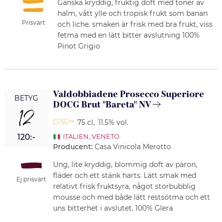
Ganska kryddig, fruktig doft med toner av
halm, vått ylle och tropisk frukt som banan
Prisvärt
och liche. smaken är frisk med bra frukt, viss
fetma med en lätt bitter avslutning 100%
Pinot Grigio
Valdobbiadene Prosecco Superiore
BETYG
DOCG Brut "Bareta" NV
12
75 cl
,
11.5% vol.
120:-
ITALIEN
,
VENETO
Producent:
Casa Vinicola Merotto
Ung, lite kryddig, blommig doft av päron,
fläder och ett stänk harts. Lätt smak med
Ej prisvärt
relativt frisk fruktsyra, något storbubblig
mousse och med både lätt restsötma och ett
uns bitterhet i avslutet. 100% Glera