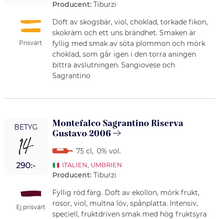
Producent:
Tiburzi
Doft av skogsbär, viol, choklad, torkade fikon,
skokräm och ett uns brändhet. Smaken är
Prisvärt
fyllig med smak av söta plommon och mörk
choklad, som går igen i den torra aningen
bittra avslutningen. Sangiovese och
Sagrantino
Montefalco Sagrantino Riserva
BETYG
Gustavo 2006
14
75 cl
,
0% vol.
290:-
ITALIEN
,
UMBRIEN
Producent:
Tiburzi
Fyllig röd färg. Doft av ekollon, mörk frukt,
rosor, viol, multna löv, spånplatta. Intensiv,
Ej prisvärt
speciell, fruktdriven smak med hög fruktsyra