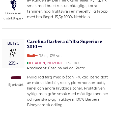
av Kungen av Danmark karameller. Fyllig, rik
smak med bra struktur, påtagliga, torra
tanniner, hög fruktsyra i en medelfyllig kropp
Druv- eller
med bra längd. 15,5p 100% Nebbiolo
distrikttypisk
Carolina Barbera d'Alba Superiore
BETYG
2010
14
75 cl
,
0% vol.
235:-
ITALIEN
,
PIEMONTE
, ROERO
Producent:
Cascina Val del Prete
Fyllig röd färg med blåton. Fruktig, bärig doft
av mörka körsbär, rosor, plommonkompott,
Ej prisvärt
kanel och andra kryddiga toner. Fruktdriven,
syltig, men grön smak med måttliga tanniner
och ganska pigg fruktsyra. 100% Barbera
Biodynamisk odling