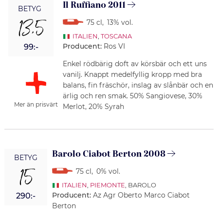
Il Ruffiano 2011
BETYG
13,5
75 cl
,
13% vol.
ITALIEN
,
TOSCANA
Producent:
Ros VI
99:-
Enkel rödbärig doft av körsbär och ett uns
vanilj. Knappt medelfyllig kropp med bra
balans, fin fräschör, inslag av slånbär och en
ärlig och ren smak. 50% Sangiovese, 30%
Mer än prisvärt
Merlot, 20% Syrah
Barolo Ciabot Berton 2008
BETYG
15
75 cl
,
0% vol.
ITALIEN
,
PIEMONTE
, BAROLO
Producent:
Az Agr Oberto Marco Ciabot
290:-
Berton