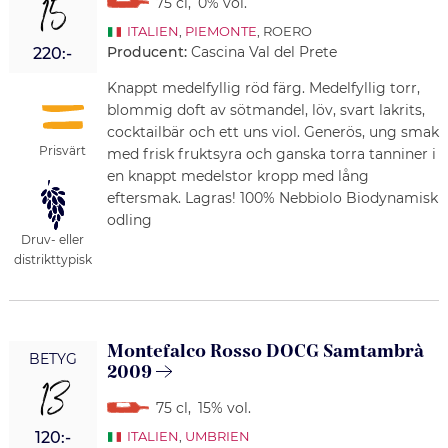
15
75 cl
,
0% vol.
ITALIEN
,
PIEMONTE
, ROERO
Producent:
Cascina Val del Prete
220:-
Knappt medelfyllig röd färg. Medelfyllig torr,
blommig doft av sötmandel, löv, svart lakrits,
cocktailbär och ett uns viol. Generös, ung smak
Prisvärt
med frisk fruktsyra och ganska torra tanniner i
en knappt medelstor kropp med lång
eftersmak. Lagras! 100% Nebbiolo Biodynamisk
odling
Druv- eller
distrikttypisk
Montefalco Rosso DOCG Samtambrà
BETYG
2009
13
75 cl
,
15% vol.
120:-
ITALIEN
,
UMBRIEN