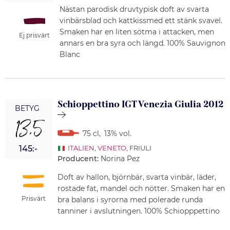
Nästan parodisk druvtypisk doft av svarta
vinbärsblad och kattkissmed ett stänk svavel.
Smaken har en liten sötma i attacken, men
Ej prisvärt
annars en bra syra och längd. 100% Sauvignon
Blanc
Schioppettino IGT Venezia Giulia 2012
BETYG
13,5
75 cl
,
13% vol.
145:-
ITALIEN
,
VENETO
, FRIULI
Producent:
Norina Pez
Doft av hallon, björnbär, svarta vinbär, läder,
rostade fat, mandel och nötter. Smaken har en
Prisvärt
bra balans i syrorna med polerade runda
tanniner i avslutningen. 100% Schiopppettino