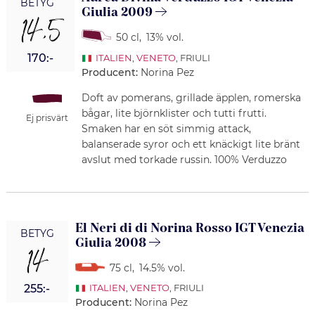
BETYG
Giulia 2009
14,5
50 cl
,
13% vol.
170:-
ITALIEN
,
VENETO
, FRIULI
Producent:
Norina Pez
Doft av pomerans, grillade äpplen, romerska
bågar, lite björnklister och tutti frutti.
Ej prisvärt
Smaken har en söt simmig attack,
balanserade syror och ett knäckigt lite bränt
avslut med torkade russin. 100% Verduzzo
El Neri di di Norina Rosso IGT Venezia
BETYG
Giulia 2008
14
75 cl
,
14.5% vol.
255:-
ITALIEN
,
VENETO
, FRIULI
Producent:
Norina Pez