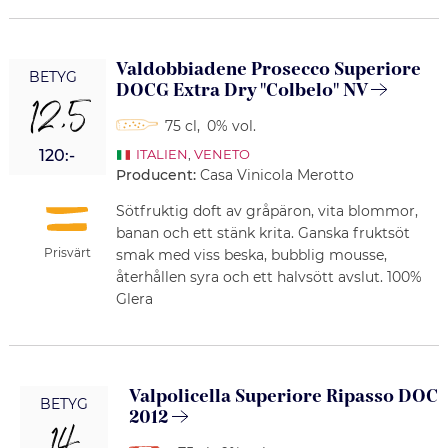
Valdobbiadene Prosecco Superiore
BETYG
DOCG Extra Dry "Colbelo" NV
12,5
75 cl
,
0% vol.
120:-
ITALIEN
,
VENETO
Producent:
Casa Vinicola Merotto
Sötfruktig doft av gråpäron, vita blommor,
banan och ett stänk krita. Ganska fruktsöt
Prisvärt
smak med viss beska, bubblig mousse,
återhållen syra och ett halvsött avslut. 100%
Glera
Valpolicella Superiore Ripasso DOC
BETYG
2012