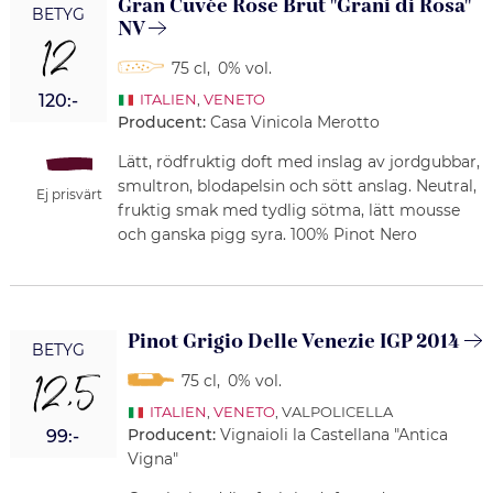
Gran Cuvée Rose Brut "Grani di Rosa"
BETYG
NV
12
75 cl
,
0% vol.
120:-
ITALIEN
,
VENETO
Producent:
Casa Vinicola Merotto
Lätt, rödfruktig doft med inslag av jordgubbar,
smultron, blodapelsin och sött anslag. Neutral,
Ej prisvärt
fruktig smak med tydlig sötma, lätt mousse
och ganska pigg syra. 100% Pinot Nero
Pinot Grigio Delle Venezie IGP 2014
BETYG
12,5
75 cl
,
0% vol.
ITALIEN
,
VENETO
, VALPOLICELLA
Producent:
Vignaioli la Castellana "Antica
99:-
Vigna"