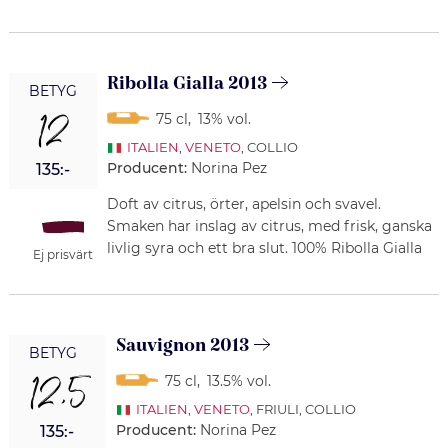
Ribolla Gialla 2013
BETYG
12
75 cl
,
13% vol.
ITALIEN
,
VENETO
, COLLIO
Producent:
Norina Pez
135:-
Doft av citrus, örter, apelsin och svavel.
Smaken har inslag av citrus, med frisk, ganska
livlig syra och ett bra slut. 100% Ribolla Gialla
Ej prisvärt
Sauvignon 2013
BETYG
12,5
75 cl
,
13.5% vol.
ITALIEN
,
VENETO
, FRIULI, COLLIO
Producent:
Norina Pez
135:-