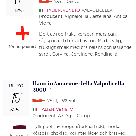
14
75 cl
,
0% vol.
125:-
ITALIEN
,
VENETO
, VALPOLICELLA
Producent:
Vignaioli la Castellana "Antica
Vigna"
Doft av röd frukt, körsbär, marsipan,
sågspån och torkad nypon. Medelfyllig,
Mer än prisvärt
fruktigt smak med bra balans och läskande
syror. Corvina, Corvinone, Rondinella
Hamrin Amarone della Valpolicella
BETYG
2009
15
75 cl
,
15% vol.
325:-
ITALIEN
,
VENETO
Producent:
Az. Agr I Campi
Fyllig doft av mogen/torkad frukt, mörka
körsbär, choklad, korinter läder och brasved.
Ej prisvärt