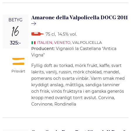
Amarone della Valpolicella DOCG 2011
BETYG
16
75 cl
,
14.5% vol.
325:-
ITALIEN
,
VENETO
, VALPOLICELLA
Producent:
Vignaioli la Castellana "Antica
Vigna"
Fyllig doft av torkad, mörk frukt, kaffe, svart
Prisvärt
lakrits, vanilj, russin, mörk choklad, mandel,
pomerans och svarta vinbär. Varm smak med
kryddigt anslag, måttliga, sandiga tanniner
och frisk, vinös fruktsyra i en ganska generös
kropp med ovanligt torrt avslut. Corvina,
Corvinone, Rondinella