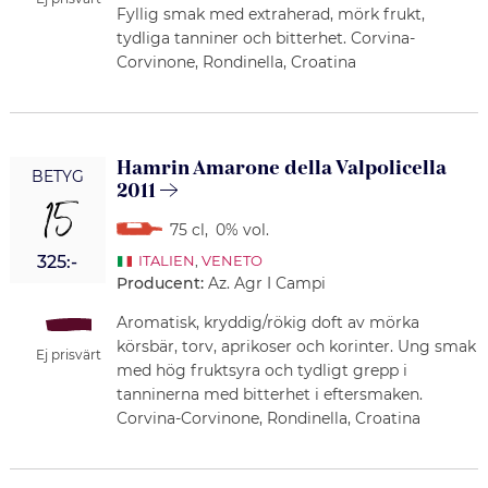
Fyllig smak med extraherad, mörk frukt,
tydliga tanniner och bitterhet. Corvina-
Corvinone, Rondinella, Croatina
Hamrin Amarone della Valpolicella
BETYG
2011
15
75 cl
,
0% vol.
325:-
ITALIEN
,
VENETO
Producent:
Az. Agr I Campi
Aromatisk, kryddig/rökig doft av mörka
körsbär, torv, aprikoser och korinter. Ung smak
Ej prisvärt
med hög fruktsyra och tydligt grepp i
tanninerna med bitterhet i eftersmaken.
Corvina-Corvinone, Rondinella, Croatina