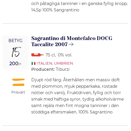
och påtagliga tanniner i en ganska fyllig kropp.
14,5p 100% Sangrantino
Sagrantino di Montefalco DOCG
BETYG
Taccalite 2007
15
75 cl
,
0% vol.
200:-
ITALIEN
,
UMBRIEN
Producent:
Tiburzi
Djupt röd färg. Återhållen men massiv doft
med plommon, mjuk pepparkaka, rostade
Prisvärt
nötter och vanilj. Fruktdriven, fyllig och torr
smak med häftiga syror, tydlig alkoholvärme
samt rejäla men fint mogna tanniner i den
stöddiga eftersmaken. 100% Sagrantino