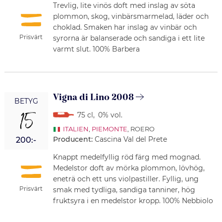
Trevlig, lite vinös doft med inslag av söta
plommon, skog, vinbärsmarmelad, läder och
choklad. Smaken har inslag av vinbär och
Prisvärt
syrorna är balanserade och sandiga i ett lite
varmt slut. 100% Barbera
Vigna di Lino 2008
BETYG
15
75 cl
,
0% vol.
ITALIEN
,
PIEMONTE
, ROERO
Producent:
Cascina Val del Prete
200:-
Knappt medelfyllig röd färg med mognad.
Medelstor doft av mörka plommon, lövhög,
eneträ och ett uns violpastiller. Fyllig, ung
Prisvärt
smak med tydliga, sandiga tanniner, hög
fruktsyra i en medelstor kropp. 100% Nebbiolo