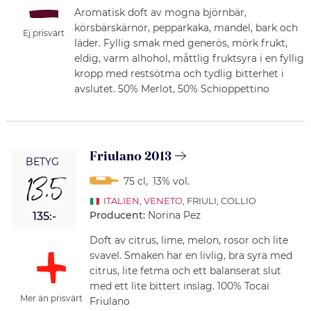
Aromatisk doft av mogna björnbär,
körsbärskärnor, pepparkaka, mandel, bark och
Ej prisvärt
läder. Fyllig smak med generös, mörk frukt,
eldig, varm alhohol, måttlig fruktsyra i en fyllig
kropp med restsötma och tydlig bitterhet i
avslutet. 50% Merlot, 50% Schioppettino
Friulano 2013
BETYG
13,5
75 cl
,
13% vol.
ITALIEN
,
VENETO
, FRIULI, COLLIO
Producent:
Norina Pez
135:-
Doft av citrus, lime, melon, rosor och lite
svavel. Smaken har en livlig, bra syra med
citrus, lite fetma och ett balanserat slut
med ett lite bittert inslag. 100% Tocai
Mer än prisvärt
Friulano