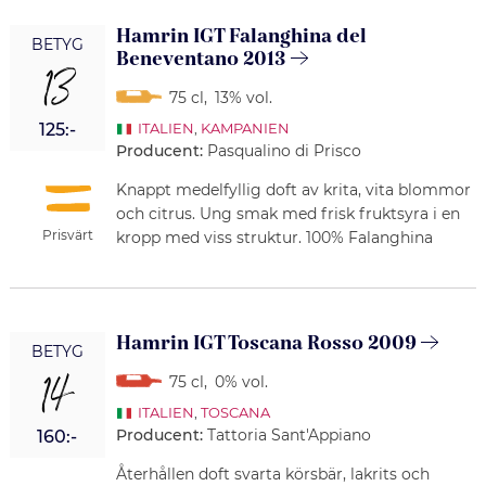
Hamrin IGT Falanghina del
BETYG
Beneventano 2013
13
75 cl
,
13% vol.
125:-
ITALIEN
,
KAMPANIEN
Producent:
Pasqualino di Prisco
Knappt medelfyllig doft av krita, vita blommor
och citrus. Ung smak med frisk fruktsyra i en
Prisvärt
kropp med viss struktur. 100% Falanghina
Hamrin IGT Toscana Rosso 2009
BETYG
14
75 cl
,
0% vol.
ITALIEN
,
TOSCANA
Producent:
Tattoria Sant'Appiano
160:-
Återhållen doft svarta körsbär, lakrits och