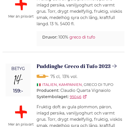
inlagd persika, vaniljyoghurt och varmt
grus. Torr, drygt medelfyllig, fruktig, viskös
Mer än prisvärt
smak, medelhög syra och lång, kraftfull
längd. 13 %. 5400 fl.
Druvor:
100%
greco di tufo
Puddinghe Greco di Tufo 2023
BETYG
14
75 cl
,
13% vol.
ITALIEN
,
KAMPANIEN
, GRECO DI TUFO
Producent:
Claudio Quarta Vignaiolo
159:-
Systembolaget:
95046
Fruktig doft av gula plommon, päron,
inlagd persika, vaniljyoghurt och varmt
grus. Torr, drygt medelfyllig, fruktig, viskös
Mer än prisvärt
smak, medelhög syra och lång, kraftfull