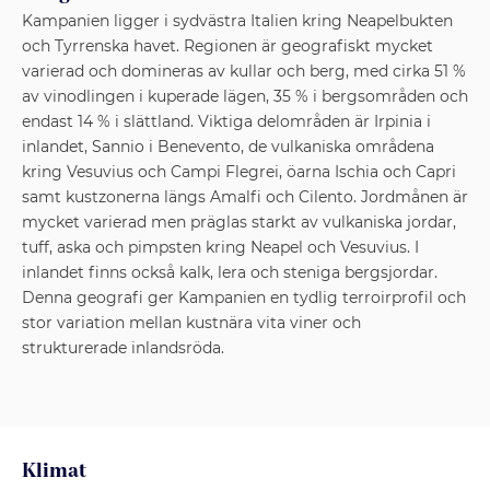
Kampanien ligger i sydvästra Italien kring Neapelbukten
och Tyrrenska havet. Regionen är geografiskt mycket
varierad och domineras av kullar och berg, med cirka 51 %
av vinodlingen i kuperade lägen, 35 % i bergsområden och
endast 14 % i slättland. Viktiga delområden är Irpinia i
inlandet, Sannio i Benevento, de vulkaniska områdena
kring Vesuvius och Campi Flegrei, öarna Ischia och Capri
samt kustzonerna längs Amalfi och Cilento. Jordmånen är
mycket varierad men präglas starkt av vulkaniska jordar,
tuff, aska och pimpsten kring Neapel och Vesuvius. I
inlandet finns också kalk, lera och steniga bergsjordar.
Denna geografi ger Kampanien en tydlig terroirprofil och
stor variation mellan kustnära vita viner och
strukturerade inlandsröda.
Klimat