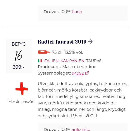
Druvor:
100%
fiano
Radici Taurasi 2019
BETYG
16
75 cl
,
13.5% vol.
ITALIEN
,
KAMPANIEN
, TAURASI
Producent:
Mastroberardino
399:-
Systembolaget:
94992
Utvecklad doft av eukalyptus, torkade örter,
björnbär, mörka körsbär, bakkryddor och
fat. Torr, medelfyllig smakmed relativt hög
Mer än prisvärt
syra, mörkfruktig smak med kryddigt
inslag, mogna tanniner och långt, kryddigt
och syrligt slut. 13,5 %. 1200 fl.
Druvor:
100%
aglianico