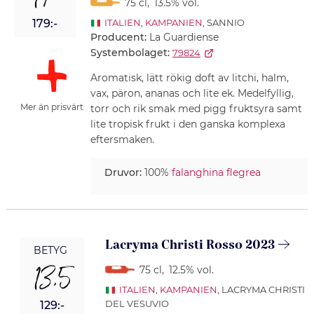
14
75 cl
,
13.5% vol.
179:-
ITALIEN
,
KAMPANIEN
, SANNIO
Producent:
La Guardiense
Systembolaget:
79824
Aromatisk, lätt rökig doft av litchi, halm,
vax, päron, ananas och lite ek. Medelfyllig,
Mer än prisvärt
torr och rik smak med pigg fruktsyra samt
lite tropisk frukt i den ganska komplexa
eftersmaken.
Druvor:
100%
falanghina flegrea
Lacryma Christi Rosso 2023
BETYG
13,5
75 cl
,
12.5% vol.
ITALIEN
,
KAMPANIEN
, LACRYMA CHRISTI
DEL VESUVIO
129:-