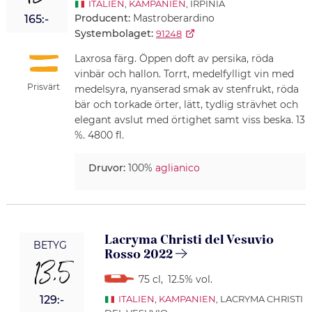
ITALIEN
,
KAMPANIEN
, IRPINIA
Producent:
Mastroberardino
165:-
Systembolaget:
91248
Laxrosa färg. Öppen doft av persika, röda
vinbär och hallon. Torrt, medelfylligt vin med
Prisvärt
medelsyra, nyanserad smak av stenfrukt, röda
bär och torkade örter, lätt, tydlig strävhet och
elegant avslut med örtighet samt viss beska. 13
%. 4800 fl.
Druvor:
100%
aglianico
Lacryma Christi del Vesuvio
BETYG
Rosso 2022
13,5
75 cl
,
12.5% vol.
129:-
ITALIEN
,
KAMPANIEN
, LACRYMA CHRISTI