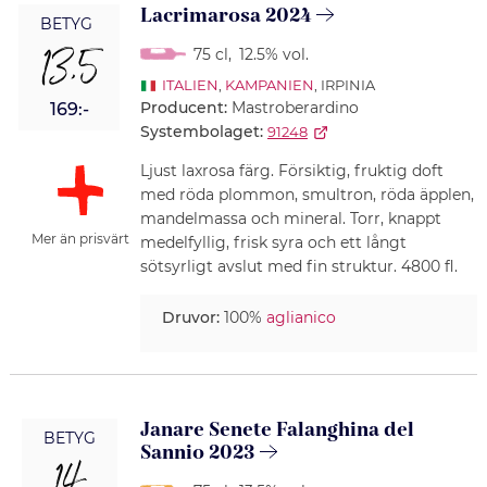
Lacrimarosa 2024
BETYG
13,5
75 cl
,
12.5% vol.
ITALIEN
,
KAMPANIEN
, IRPINIA
Producent:
Mastroberardino
169:-
Systembolaget:
91248
Ljust laxrosa färg. Försiktig, fruktig doft
med röda plommon, smultron, röda äpplen,
mandelmassa och mineral. Torr, knappt
Mer än prisvärt
medelfyllig, frisk syra och ett långt
sötsyrligt avslut med fin struktur. 4800 fl.
Druvor:
100%
aglianico
Janare Senete Falanghina del
BETYG
Sannio 2023