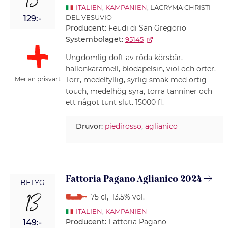
13
ITALIEN
,
KAMPANIEN
, LACRYMA CHRISTI
DEL VESUVIO
129:-
Producent:
Feudi di San Gregorio
Systembolaget:
95145
Ungdomlig doft av röda körsbär,
hallonkaramell, blodapelsin, viol och örter.
Mer än prisvärt
Torr, medelfyllig, syrlig smak med örtig
touch, medelhög syra, torra tanniner och
ett något tunt slut. 15000 fl.
Druvor:
piedirosso
,
aglianico
Fattoria Pagano Aglianico 2024
BETYG
13
75 cl
,
13.5% vol.
ITALIEN
,
KAMPANIEN
Producent:
Fattoria Pagano
149:-