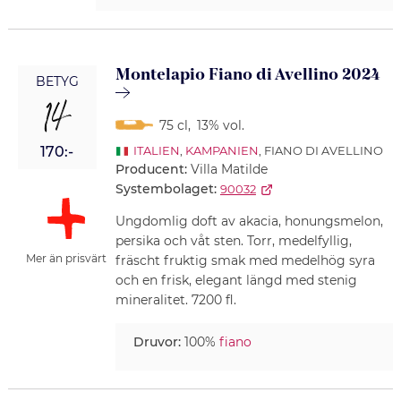
Montelapio Fiano di Avellino 2024
BETYG
14
75 cl
,
13% vol.
170:-
ITALIEN
,
KAMPANIEN
, FIANO DI AVELLINO
Producent:
Villa Matilde
Systembolaget:
90032
Ungdomlig doft av akacia, honungsmelon,
persika och våt sten. Torr, medelfyllig,
Mer än prisvärt
fräscht fruktig smak med medelhög syra
och en frisk, elegant längd med stenig
mineralitet. 7200 fl.
Druvor:
100%
fiano