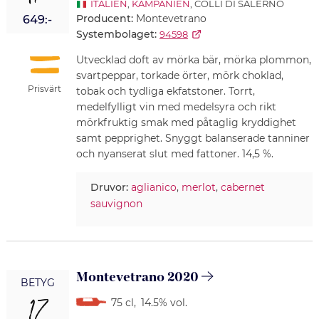
ITALIEN
,
KAMPANIEN
, COLLI DI SALERNO
Producent:
Montevetrano
649:-
Systembolaget:
94598
Utvecklad doft av mörka bär, mörka plommon,
svartpeppar, torkade örter, mörk choklad,
Prisvärt
tobak och tydliga ekfatstoner. Torrt,
medelfylligt vin med medelsyra och rikt
mörkfruktig smak med påtaglig kryddighet
samt pepprighet. Snyggt balanserade tanniner
och nyanserat slut med fattoner. 14,5 %.
Druvor:
aglianico
,
merlot
,
cabernet
sauvignon
Montevetrano 2020
BETYG
17
75 cl
,
14.5% vol.