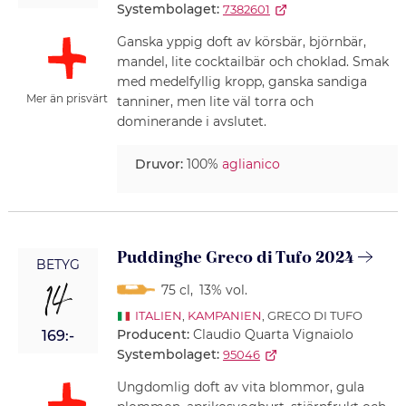
Systembolaget:
7382601
Ganska yppig doft av körsbär, björnbär,
mandel, lite cocktailbär och choklad. Smak
med medelfyllig kropp, ganska sandiga
Mer än prisvärt
tanniner, men lite väl torra och
dominerande i avslutet.
Druvor:
100%
aglianico
Puddinghe Greco di Tufo 2024
BETYG
14
75 cl
,
13% vol.
ITALIEN
,
KAMPANIEN
, GRECO DI TUFO
Producent:
Claudio Quarta Vignaiolo
169:-
Systembolaget:
95046
Ungdomlig doft av vita blommor, gula