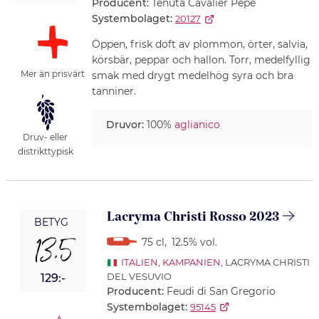
Producent:
Tenuta Cavalier Pepe
Systembolaget:
20127
Öppen, frisk doft av plommon, örter, salvia,
körsbär, peppar och hallon. Torr, medelfyllig
Mer än prisvärt
smak med drygt medelhög syra och bra
tanniner.
Druvor:
100%
aglianico
Druv- eller
distrikttypisk
Lacryma Christi Rosso 2023
BETYG
13,5
75 cl
,
12.5% vol.
ITALIEN
,
KAMPANIEN
, LACRYMA CHRISTI
DEL VESUVIO
129:-
Producent:
Feudi di San Gregorio
Systembolaget:
95145