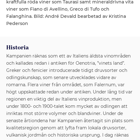
kraftfulla röda viner som Taurasi samt mineraldrivna vita
viner som Fiano di Avellino, Greco di Tufo och
Falanghina. Bild: André Devald bearbetad av Kristina
Pederson
Historia
Kampanien räknas som ett av Italiens äldsta vinområden
och kallades redan i antiken för Oenotria, ”vinets land”.
Greker och fenicier introducerade tidigt druvsorter och
odlingskunskap, som senare utvecklades vidare av
romarna. Flera viner från området, som Falernum, var
högt uppskattade redan under antiken. Under lång tid var
regionen en viktig del av Italiens vinproduktion, men
under 1800- och 1900-talet kom mycket av odlingen att
inriktas mot större volymer och blandviner. Under de
senaste årtiondena har Kampanien återtagit sin plats som
kvalitetsregion genom att lyfta fram lokala druvsorter,
vulkanisk jordmån och historiska ursprung. I dag räknas