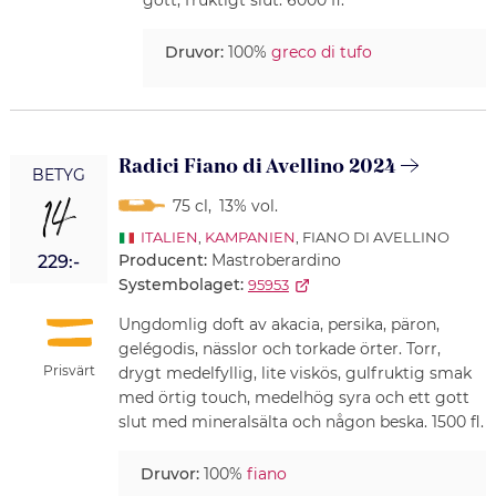
gott, fruktigt slut. 6000 fl.
Druvor:
100%
greco di tufo
Radici Fiano di Avellino 2024
BETYG
14
75 cl
,
13% vol.
ITALIEN
,
KAMPANIEN
, FIANO DI AVELLINO
Producent:
Mastroberardino
229:-
Systembolaget:
95953
Ungdomlig doft av akacia, persika, päron,
gelégodis, nässlor och torkade örter. Torr,
Prisvärt
drygt medelfyllig, lite viskös, gulfruktig smak
med örtig touch, medelhög syra och ett gott
slut med mineralsälta och någon beska. 1500 fl.
Druvor:
100%
fiano