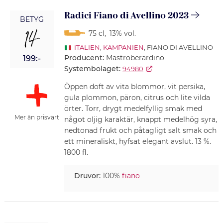
Radici Fiano di Avellino 2023
BETYG
14
75 cl
,
13% vol.
ITALIEN
,
KAMPANIEN
, FIANO DI AVELLINO
Producent:
Mastroberardino
199:-
Systembolaget:
94980
Öppen doft av vita blommor, vit persika,
gula plommon, päron, citrus och lite vilda
örter. Torr, drygt medelfyllig smak med
Mer än prisvärt
något oljig karaktär, knappt medelhög syra,
nedtonad frukt och påtagligt salt smak och
ett mineraliskt, hyfsat elegant avslut. 13 %.
1800 fl.
Druvor:
100%
fiano