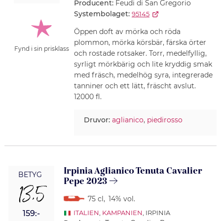
Producent:
Feudi di San Gregorio
Systembolaget:
95145
Öppen doft av mörka och röda
plommon, mörka körsbär, färska örter
Fynd i sin prisklass
och rostade rotsaker. Torr, medelfyllig,
syrligt mörkbärig och lite kryddig smak
med fräsch, medelhög syra, integrerade
tanniner och ett lätt, fräscht avslut.
12000 fl.
Druvor:
aglianico
,
piedirosso
Irpinia Aglianico Tenuta Cavalier
BETYG
Pepe 2023
13,5
75 cl
,
14% vol.
159:-
ITALIEN
,
KAMPANIEN
, IRPINIA