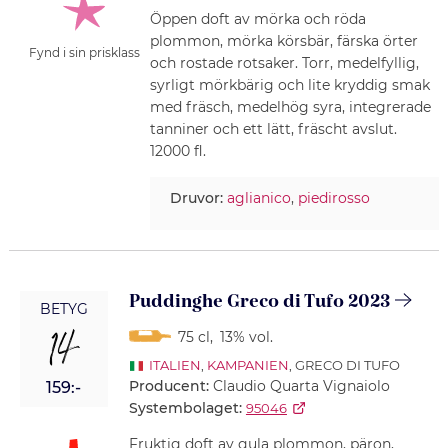
Öppen doft av mörka och röda
plommon, mörka körsbär, färska örter
Fynd i sin prisklass
och rostade rotsaker. Torr, medelfyllig,
syrligt mörkbärig och lite kryddig smak
med fräsch, medelhög syra, integrerade
tanniner och ett lätt, fräscht avslut.
12000 fl.
Druvor:
aglianico
,
piedirosso
Puddinghe Greco di Tufo 2023
BETYG
14
75 cl
,
13% vol.
ITALIEN
,
KAMPANIEN
, GRECO DI TUFO
Producent:
Claudio Quarta Vignaiolo
159:-
Systembolaget:
95046
Fruktig doft av gula plommon, päron,