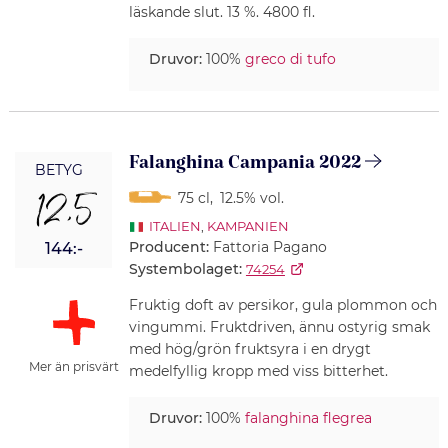
läskande slut. 13 %. 4800 fl.
Druvor:
100%
greco di tufo
Falanghina Campania 2022
BETYG
12,5
75 cl
,
12.5% vol.
ITALIEN
,
KAMPANIEN
Producent:
Fattoria Pagano
144:-
Systembolaget:
74254
Fruktig doft av persikor, gula plommon och
vingummi. Fruktdriven, ännu ostyrig smak
med hög/grön fruktsyra i en drygt
Mer än prisvärt
medelfyllig kropp med viss bitterhet.
Druvor:
100%
falanghina flegrea