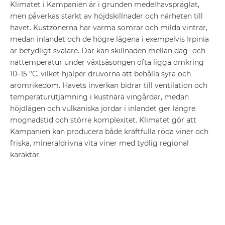
Klimatet i Kampanien är i grunden medelhavspräglat,
men påverkas starkt av höjdskillnader och närheten till
havet. Kustzonerna har varma somrar och milda vintrar,
medan inlandet och de högre lägena i exempelvis Irpinia
är betydligt svalare. Där kan skillnaden mellan dag- och
nattemperatur under växtsäsongen ofta ligga omkring
10–15 °C, vilket hjälper druvorna att behålla syra och
aromrikedom. Havets inverkan bidrar till ventilation och
temperaturutjämning i kustnära vingårdar, medan
höjdlägen och vulkaniska jordar i inlandet ger längre
mognadstid och större komplexitet. Klimatet gör att
Kampanien kan producera både kraftfulla röda viner och
friska, mineraldrivna vita viner med tydlig regional
karaktär.