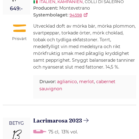
ITALIEN
,
KAMPANIEN
, COLLI DI SALERNO
Producent:
Montevetrano
649:-
Systembolaget:
94598
Utvecklad doft av mörka bär, mörka plommon,
svartpeppar, torkade örter, mörk choklad,
Prisvärt
tobak och tydliga ekfatstoner. Torrt,
medelfylligt vin med medelsyra och rikt
mörkfruktig smak med påtaglig kryddighet
samt pepprighet. Snyggt balanserade tanniner
och nyanserat slut med fattoner. 14,5 %.
Druvor:
aglianico
,
merlot
,
cabernet
sauvignon
Lacrimarosa 2023
BETYG
13
75 cl
,
13% vol.