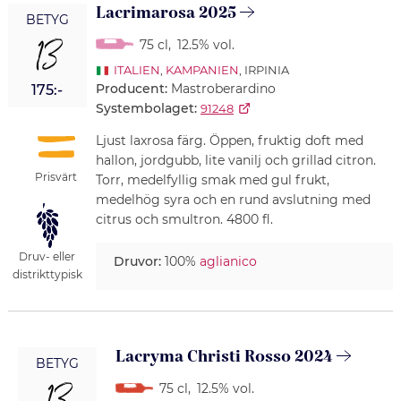
Lacrimarosa 2025
BETYG
13
75 cl
,
12.5% vol.
ITALIEN
,
KAMPANIEN
, IRPINIA
Producent:
Mastroberardino
175:-
Systembolaget:
91248
Ljust laxrosa färg. Öppen, fruktig doft med
hallon, jordgubb, lite vanilj och grillad citron.
Prisvärt
Torr, medelfyllig smak med gul frukt,
medelhög syra och en rund avslutning med
citrus och smultron. 4800 fl.
Druv- eller
Druvor:
100%
aglianico
distrikttypisk
Lacryma Christi Rosso 2024
BETYG
75 cl
,
12.5% vol.