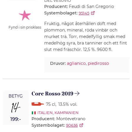
DEL VESUVIO
Producent:
Feudi di San Gregorio
Systembolaget:
95145
Fruktig, något återhållen doft med
Fynd i sin prisklass
plommon, mineral, röda vinbär och
murket trä. Torr, medelfyllig smak med
medelhög syra, bra tanniner och ett fint
slut med fräschör. 12,5 %. 9600 fl.
Druvor:
aglianico
,
piedirosso
Core Rosso 2019
BETYG
14
75 cl
,
13.5% vol.
ITALIEN
,
KAMPANIEN
Producent:
Montevetrano
199:-
Systembolaget:
90636