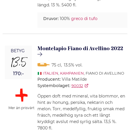
längd. 13 %. 5400 fl.
Druvor:
100%
greco di tufo
Montelapio Fiano di Avellino 2022
BETYG
13,5
75 cl
,
13.5% vol.
170:-
ITALIEN
,
KAMPANIEN
, FIANO DI AVELLINO
Producent:
Villa Matilde
Systembolaget:
90032
Öppen doft med mineral, vita blommor, en
hint av honung, persika, nektarin och
Mer än prisvärt
melon. Torr, medelfyllig, fruktig smak med
fräsch, medelhög syra och ett långt
kryddigt avslut med syrlig sälta. 13,5 %.
7800 fl.