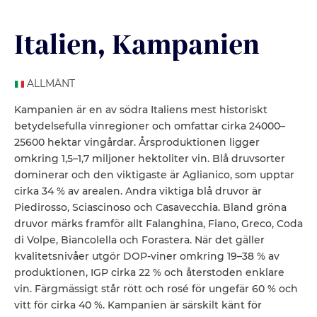
Italien
, Kampanien
ALLMÄNT
Kampanien är en av södra Italiens mest historiskt
betydelsefulla vinregioner och omfattar cirka 24000–
25600 hektar vingårdar. Årsproduktionen ligger
omkring 1,5–1,7 miljoner hektoliter vin. Blå druvsorter
dominerar och den viktigaste är Aglianico, som upptar
cirka 34 % av arealen. Andra viktiga blå druvor är
Piedirosso, Sciascinoso och Casavecchia. Bland gröna
druvor märks framför allt Falanghina, Fiano, Greco, Coda
di Volpe, Biancolella och Forastera. När det gäller
kvalitetsnivåer utgör DOP-viner omkring 19–38 % av
produktionen, IGP cirka 22 % och återstoden enklare
vin. Färgmässigt står rött och rosé för ungefär 60 % och
vitt för cirka 40 %. Kampanien är särskilt känt för