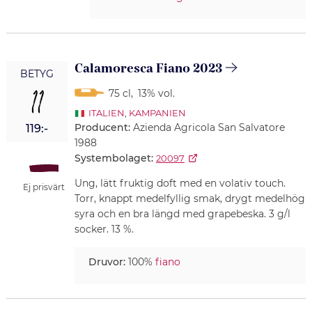
Calamoresca Fiano 2023
BETYG
11
75 cl
,
13% vol.
ITALIEN
,
KAMPANIEN
Producent:
Azienda Agricola San Salvatore
119:-
1988
Systembolaget:
20097
Ung, lätt fruktig doft med en volativ touch.
Ej prisvärt
Torr, knappt medelfyllig smak, drygt medelhög
syra och en bra längd med grapebeska. 3 g/l
socker. 13 %.
Druvor:
100%
fiano