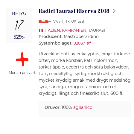
Radici Taurasi Riserva 2018
BETYG
17
75 cl
,
13.5% vol.
ITALIEN
,
KAMPANIEN
, TAURASI
Producent:
Mastroberardino
529:-
Systembolaget:
92037
Utvecklad doft av eukalyptus, pinje, torkade
örter, mörka körsbär, katrinplommon,
torkat äpple, cederträ och söta bakkryddor.
Mer än prisvärt
Torr, medelfyllig, syrlig mörkfruktig och
mycket kryddig smak med drygt medelhög
syra, sandiga, mogna tanniner och ett
kryddigt, långt och finessrikt slut. 600 fl.
Druvor:
100%
aglianico