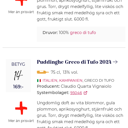
plommon, aprikosyoghurt, stjärnfrukt och
grus. Torr, drygt medelfyllig, lite viskös och
Mer än prisvärt
fruktig smak med medelhög syra och ett
gott, fruktigt slut. 6000 fl.
Druvor:
100%
greco di tufo
Puddinghe Greco di Tufo 2024
BETYG
14
75 cl
,
13% vol.
ITALIEN
,
KAMPANIEN
, GRECO DI TUFO
Producent:
Claudio Quarta Vignaiolo
169:-
Systembolaget:
95046
Ungdomlig doft av vita blommor, gula
plommon, aprikosyoghurt, stjärnfrukt och
grus. Torr, drygt medelfyllig, lite viskös och
Mer än prisvärt
fruktig smak med medelhög syra och ett