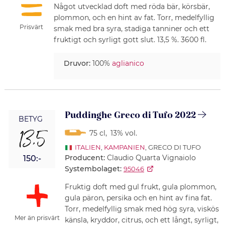
Något utvecklad doft med röda bär, körsbär,
plommon, och en hint av fat. Torr, medelfyllig
Prisvärt
smak med bra syra, stadiga tanniner och ett
fruktigt och syrligt gott slut. 13,5 %. 3600 fl.
Druvor:
100%
aglianico
Puddinghe Greco di Tufo 2022
BETYG
13,5
75 cl
,
13% vol.
ITALIEN
,
KAMPANIEN
, GRECO DI TUFO
Producent:
Claudio Quarta Vignaiolo
150:-
Systembolaget:
95046
Fruktig doft med gul frukt, gula plommon,
gula päron, persika och en hint av fina fat.
Torr, medelfyllig smak med hög syra, viskös
Mer än prisvärt
känsla, kryddor, citrus, och ett långt, syrligt,