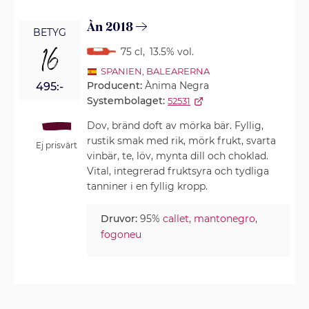
Àn 2018
BETYG
16
75 cl
,
13.5% vol.
SPANIEN
,
BALEARERNA
Producent:
Ànima Negra
495:-
Systembolaget:
52531
Dov, bränd doft av mörka bär. Fyllig,
rustik smak med rik, mörk frukt, svarta
Ej prisvärt
vinbär, te, löv, mynta dill och choklad.
Vital, integrerad fruktsyra och tydliga
tanniner i en fyllig kropp.
Druvor:
95%
callet
,
mantonegro
,
fogoneu