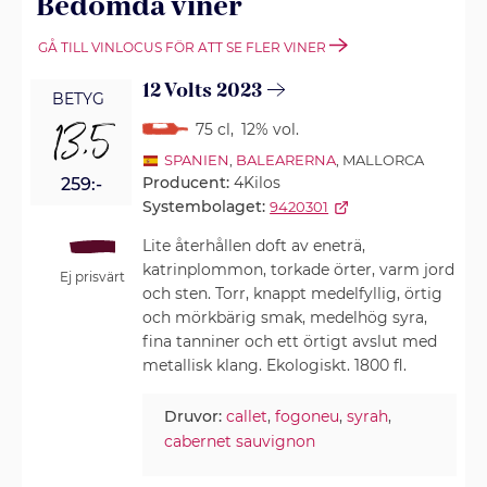
Bedömda viner
GÅ TILL VINLOCUS FÖR ATT SE FLER VINER
12 Volts 2023
BETYG
13,5
75 cl
,
12% vol.
SPANIEN
,
BALEARERNA
, MALLORCA
Producent:
4Kilos
259:-
Systembolaget:
9420301
Lite återhållen doft av eneträ,
katrinplommon, torkade örter, varm jord
Ej prisvärt
och sten. Torr, knappt medelfyllig, örtig
och mörkbärig smak, medelhög syra,
fina tanniner och ett örtigt avslut med
metallisk klang. Ekologiskt. 1800 fl.
Druvor:
callet
,
fogoneu
,
syrah
,
cabernet sauvignon