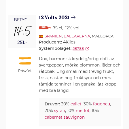
12 Volts 2021
BETYG
14,5
75 cl
,
12% vol.
SPANIEN
,
BALEARERNA
, MALLORCA
Producent:
4Kilos
251:-
Systembolaget:
58788
Dov, harmonisk kryddig/örtig doft av
svartpeppar, mörka plommon, läder och
Prisvärt
råtobak. Ung smak med trevlig frukt,
frisk, nästan hög fruktsyra och mera
tämjda tanniner i en ganska lätt kropp
med bra längd.
Druvor:
30%
callet
, 30%
fogoneu
,
20%
syrah
, 10%
merlot
, 10%
cabernet sauvignon