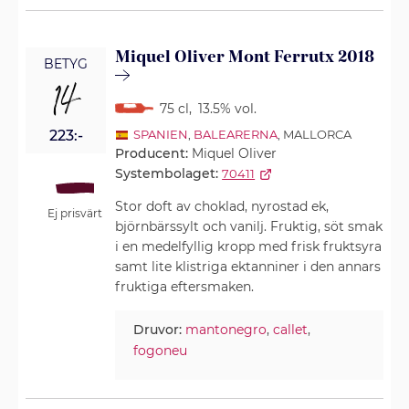
Miquel Oliver Mont Ferrutx 2018
BETYG
14
75 cl
,
13.5% vol.
223:-
SPANIEN
,
BALEARERNA
, MALLORCA
Producent:
Miquel Oliver
Systembolaget:
70411
Stor doft av choklad, nyrostad ek,
Ej prisvärt
björnbärssylt och vanilj. Fruktig, söt smak
i en medelfyllig kropp med frisk fruktsyra
samt lite klistriga ektanniner i den annars
fruktiga eftersmaken.
Druvor:
mantonegro
,
callet
,
fogoneu