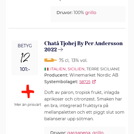
Druvor:
100%
grillo
Chatå Tjohej By Per Andersson
BETYG
2022
12
75 cl
,
13% vol.
101:-
ITALIEN
,
SICILIEN
, TERRE SICILIANE
Producent:
Winemarket Nordic AB
Systembolaget:
58725
Doft av päron, tropisk frukt, inlagda
aprikoser och citronzest. Smaken har
Mer än prisvärt
en bra, integrerad fruktsyra på
mellanpaletten och ett piggt slut som
balanserar upp sötman.
Druvor:
garganega
,
grillo
,