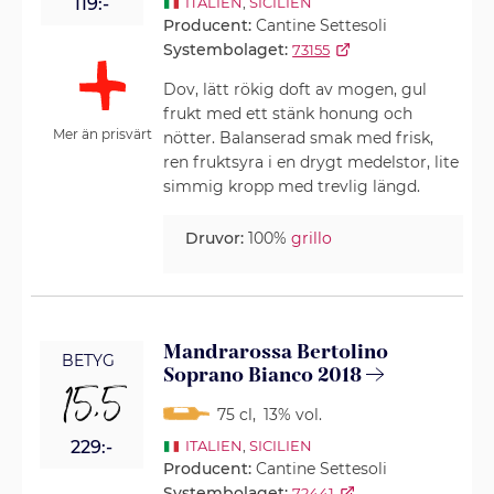
119:-
ITALIEN
,
SICILIEN
Producent:
Cantine Settesoli
Systembolaget:
73155
Dov, lätt rökig doft av mogen, gul
frukt med ett stänk honung och
Mer än prisvärt
nötter. Balanserad smak med frisk,
ren fruktsyra i en drygt medelstor, lite
simmig kropp med trevlig längd.
Druvor:
100%
grillo
Mandrarossa Bertolino
BETYG
Soprano Bianco 2018
15,5
75 cl
,
13% vol.
229:-
ITALIEN
,
SICILIEN
Producent:
Cantine Settesoli
Systembolaget:
72441