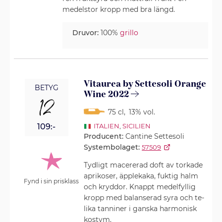
medelstor kropp med bra längd.
Druvor:
100%
grillo
Vitaurea by Settesoli Orange
BETYG
Wine 2022
12
75 cl
,
13% vol.
109:-
ITALIEN
,
SICILIEN
Producent:
Cantine Settesoli
Systembolaget:
57509
Tydligt macererad doft av torkade
aprikoser, äpplekaka, fuktig halm
Fynd i sin prisklass
och kryddor. Knappt medelfyllig
kropp med balanserad syra och te-
lika tanniner i ganska harmonisk
kostym.