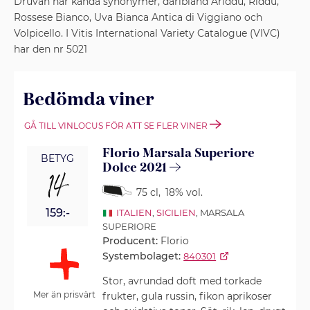
Druvan har kända synonymer, däribland Ariddu, Riddu,
Rossese Bianco, Uva Bianca Antica di Viggiano och
Volpicello. I Vitis International Variety Catalogue (VIVC)
har den nr 5021
Bedömda viner
GÅ TILL VINLOCUS FÖR ATT SE FLER VINER
Florio Marsala Superiore
BETYG
Dolce 2021
14
75 cl
,
18% vol.
159:-
ITALIEN
,
SICILIEN
, MARSALA
SUPERIORE
Producent:
Florio
Systembolaget:
840301
Stor, avrundad doft med torkade
Mer än prisvärt
frukter, gula russin, fikon aprikoser