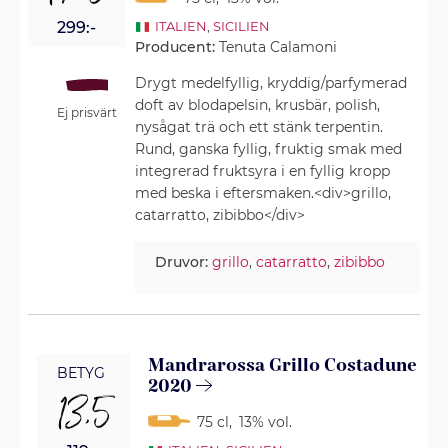
299:-
ITALIEN
,
SICILIEN
Producent:
Tenuta Calamoni
Drygt medelfyllig, kryddig/parfymerad
doft av blodapelsin, krusbär, polish,
Ej prisvärt
nysågat trä och ett stänk terpentin.
Rund, ganska fyllig, fruktig smak med
integrerad fruktsyra i en fyllig kropp
med beska i eftersmaken.<div>grillo,
catarratto, zibibbo</div>
Druvor:
grillo
,
catarratto
,
zibibbo
Mandrarossa Grillo Costadune
BETYG
2020
13,5
75 cl
,
13% vol.