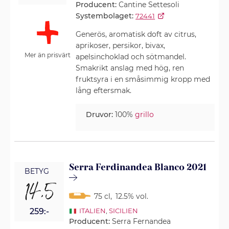
Producent:
Cantine Settesoli
Systembolaget:
72441
Generös, aromatisk doft av citrus,
aprikoser, persikor, bivax,
Mer än prisvärt
apelsinchoklad och sötmandel.
Smakrikt anslag med hög, ren
fruktsyra i en småsimmig kropp med
lång eftersmak.
Druvor:
100%
grillo
Serra Ferdinandea Blanco 2021
BETYG
14,5
75 cl
,
12.5% vol.
259:-
ITALIEN
,
SICILIEN
Producent:
Serra Fernandea