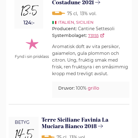
Costadune 2021
13,5
75 cl
,
13% vol.
124:-
ITALIEN
,
SICILIEN
Producent:
Cantine Settesoli
Systembolaget:
73155
Aromatisk doft av vita persikor,
gaiamelon, gula plommon och
Fynd i sin prisklass
citron. Ung, fruktig smak med
frisk, ren fruktsyra i en småsimmig
kropp med trevligt avslut.
Druvor:
100%
grillo
Terre Siciliane Favinia La
BETYG
Muciara Bianco 2018
14,5
75 cl
,
13% vol.