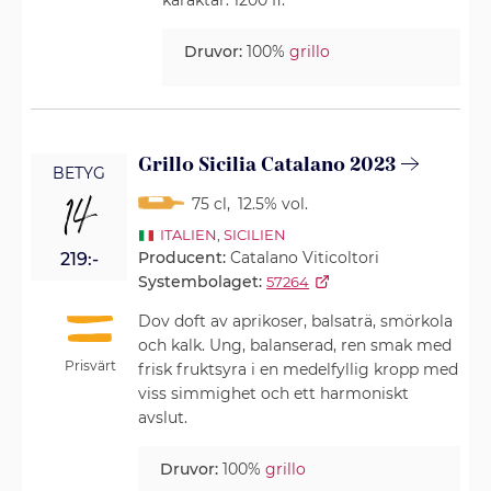
Druvor:
100%
grillo
Grillo Sicilia Catalano 2023
BETYG
14
75 cl
,
12.5% vol.
ITALIEN
,
SICILIEN
Producent:
Catalano Viticoltori
219:-
Systembolaget:
57264
Dov doft av aprikoser, balsaträ, smörkola
och kalk. Ung, balanserad, ren smak med
Prisvärt
frisk fruktsyra i en medelfyllig kropp med
viss simmighet och ett harmoniskt
avslut.
Druvor:
100%
grillo