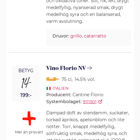
och oxidativa toner. Söt, rik, len, drygt
medelfyllig, nyanserad smak, drygt
medelhög syra och en balanserad,
varm avslutning.
Druvor:
grillo
,
catarratto
Vino Florio NV
BETYG
14
75 cl
,
14.5% vol.
ITALIEN
Producent:
Cantine Florio
199:-
Systembolaget:
9111501
Dämpad doft av stendamm, suckater,
torkad aprikos, apelsinblom och lite
nötter. Torr, knappt medelfyllig,
Mer än prisvärt
sötfruktig smak, medelhög syra, och