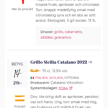
tropisk frukt, aprikoser och citronzest.
Mer än prisvärt
Torr, knappt medelfyllig smak med
citronzestig syra och en dos av sött
avslut. Ekologiskt. 5 g/l socker. 13 %.
Druvor:
grillo
,
catarratto
,
zibibbo
,
grecanico
Grillo Sicilia Catalano 2022
BETYG
14
75 cl
,
12.5% vol.
ITALIEN
,
SICILIEN
, VITTORIA
Producent:
Catalano Viticoltori
219:-
Systembolaget:
57264
Dov. lite örtig doft av aprikoser, persikor,
vax och harts. Ung, torr smak med hög,
Prisvärt
ren fruktsyra och måttfull frukt i en