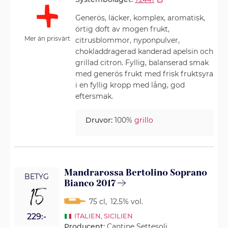
Generös, läcker, komplex, aromatisk,
örtig doft av mogen frukt,
Mer än prisvärt
citrusblommor, nyponpulver,
chokladdragerad kanderad apelsin och
grillad citron. Fyllig, balanserad smak
med generös frukt med frisk fruktsyra
i en fyllig kropp med lång, god
eftersmak.
Druvor:
100%
grillo
Mandrarossa Bertolino Soprano
BETYG
Bianco 2017
15
75 cl
,
12.5% vol.
229:-
ITALIEN
,
SICILIEN
Producent:
Cantine Settesoli