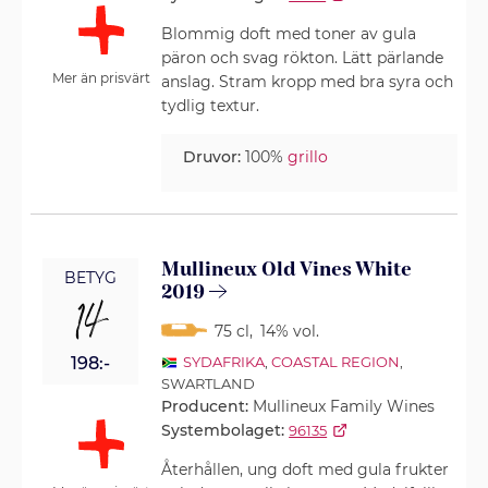
Blommig doft med toner av gula
päron och svag rökton. Lätt pärlande
Mer än prisvärt
anslag. Stram kropp med bra syra och
tydlig textur.
Druvor:
100%
grillo
Mullineux Old Vines White
BETYG
2019
14
75 cl
,
14% vol.
198:-
SYDAFRIKA
,
COASTAL REGION
,
SWARTLAND
Producent:
Mullineux Family Wines
Systembolaget:
96135
Återhållen, ung doft med gula frukter