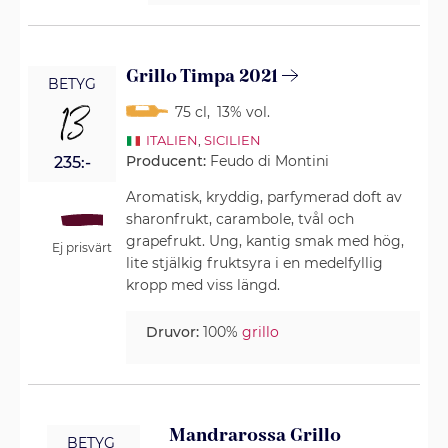
Grillo Timpa 2021
BETYG
13
75 cl
,
13% vol.
ITALIEN
,
SICILIEN
Producent:
Feudo di Montini
235:-
Aromatisk, kryddig, parfymerad doft av
sharonfrukt, carambole, tvål och
grapefrukt. Ung, kantig smak med hög,
Ej prisvärt
lite stjälkig fruktsyra i en medelfyllig
kropp med viss längd.
Druvor:
100%
grillo
Mandrarossa Grillo
BETYG