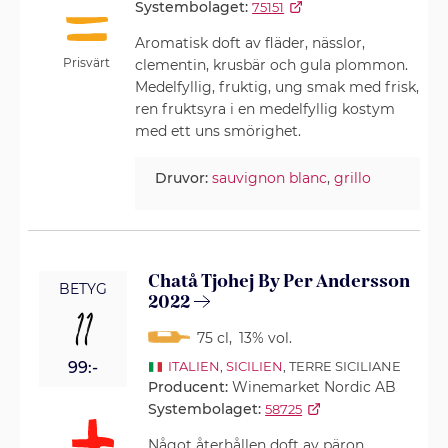
Systembolaget:
75151
Aromatisk doft av fläder, nässlor,
Prisvärt
clementin, krusbär och gula plommon.
Medelfyllig, fruktig, ung smak med frisk,
ren fruktsyra i en medelfyllig kostym
med ett uns smörighet.
Druvor:
sauvignon blanc
,
grillo
Chatå Tjohej By Per Andersson
BETYG
2022
11
75 cl
,
13% vol.
99:-
ITALIEN
,
SICILIEN
, TERRE SICILIANE
Producent:
Winemarket Nordic AB
Systembolaget:
58725
Något återhållen doft av päron,