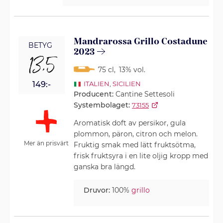
Mandrarossa Grillo Costadune
BETYG
2023
13,5
75 cl
,
13% vol.
149:-
ITALIEN
,
SICILIEN
Producent:
Cantine Settesoli
Systembolaget:
73155
Aromatisk doft av persikor, gula
plommon, päron, citron och melon.
Mer än prisvärt
Fruktig smak med lätt fruktsötma,
frisk fruktsyra i en lite oljig kropp med
ganska bra längd.
Druvor:
100%
grillo