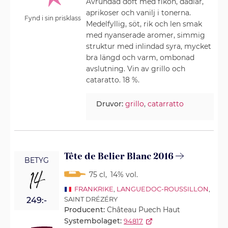
Avrundad doft med fikon, dadlar,
aprikoser och vanilj i tonerna.
Fynd i sin prisklass
Medelfyllig, söt, rik och len smak
med nyanserade aromer, simmig
struktur med inlindad syra, mycket
bra längd och varm, ombonad
avslutning. Vin av grillo och
cataratto. 18 %.
Druvor:
grillo
,
catarratto
Tête de Belier Blanc 2016
BETYG
14
75 cl
,
14% vol.
FRANKRIKE
,
LANGUEDOC-ROUSSILLON
,
SAINT DRÉZÉRY
249:-
Producent:
Château Puech Haut
Systembolaget:
94817