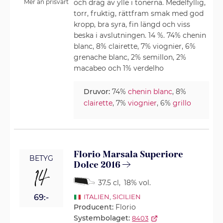
och drag av ylle i tonerna. Medelfyllig,
Mer än prisvärt
torr, fruktig, rättfram smak med god
kropp, bra syra, fin längd och viss
beska i avslutningen. 14 %. 74% chenin
blanc, 8% clairette, 7% viognier, 6%
grenache blanc, 2% semillon, 2%
macabeo och 1% verdelho
Druvor:
74%
chenin blanc
, 8%
clairette
, 7%
viognier
, 6%
grillo
Florio Marsala Superiore
BETYG
Dolce 2016
14
37.5 cl
,
18% vol.
69:-
ITALIEN
,
SICILIEN
Producent:
Florio
Systembolaget:
8403