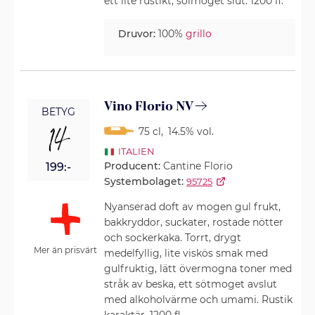
ett lite rustikt, solmoget slut. 1200 fl.
Druvor:
100%
grillo
Vino Florio NV
BETYG
14
75 cl
,
14.5% vol.
ITALIEN
Producent:
Cantine Florio
199:-
Systembolaget:
95725
Nyanserad doft av mogen gul frukt,
bakkryddor, suckater, rostade nötter
och sockerkaka. Torrt, drygt
Mer än prisvärt
medelfyllig, lite viskös smak med
gulfruktig, lätt övermogna toner med
stråk av beska, ett sötmoget avslut
med alkoholvärme och umami. Rustik
karaktär. 1200 fl.