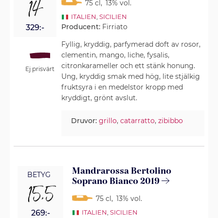
14
75 cl
,
13% vol.
ITALIEN
,
SICILIEN
Producent:
Firriato
329:-
Fyllig, kryddig, parfymerad doft av rosor,
clementin, mango, liche, fysalis,
citronkarameller och ett stänk honung.
Ej prisvärt
Ung, kryddig smak med hög, lite stjälkig
fruktsyra i en medelstor kropp med
kryddigt, grönt avslut.
Druvor:
grillo
,
catarratto
,
zibibbo
Mandrarossa Bertolino
BETYG
Soprano Bianco 2019
15,5
75 cl
,
13% vol.
269:-
ITALIEN
,
SICILIEN