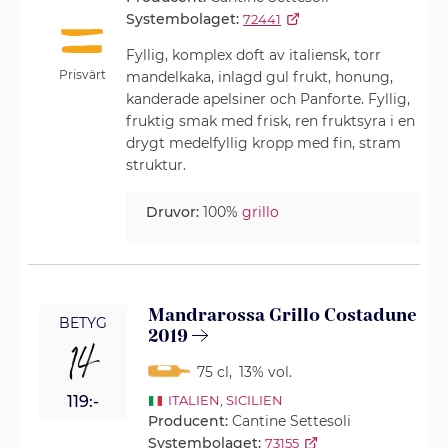
Systembolaget:
72441
Fyllig, komplex doft av italiensk, torr
Prisvärt
mandelkaka, inlagd gul frukt, honung,
kanderade apelsiner och Panforte. Fyllig,
fruktig smak med frisk, ren fruktsyra i en
drygt medelfyllig kropp med fin, stram
struktur.
Druvor:
100%
grillo
Mandrarossa Grillo Costadune
BETYG
2019
14
75 cl
,
13% vol.
119:-
ITALIEN
,
SICILIEN
Producent:
Cantine Settesoli
Systembolaget:
73155