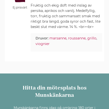
Fruktig och ekig doft med inslag av
Ej prisvärt
persika, aprikos och vanilj. Medelfyllig,
torr, fruktig och sammansatt smak med
riktigt bra längd, goda syror och fast, lite
beskt slut med värme. 14 %. <br><br>
Druvor:
marsanne
,
roussanne
,
grillo
,
viognier
Hitta din mötesplats hos
Munskänkarna
Munskänkarna finns idag på omkring 180 orter i