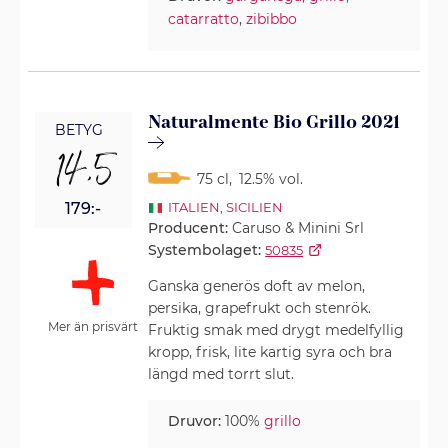
catarratto
,
zibibbo
Naturalmente Bio Grillo 2021
BETYG
14,5
75 cl
,
12.5% vol.
179:-
ITALIEN
,
SICILIEN
Producent:
Caruso & Minini Srl
Systembolaget:
50835
Ganska generös doft av melon,
persika, grapefrukt och stenrök.
Mer än prisvärt
Fruktig smak med drygt medelfyllig
kropp, frisk, lite kartig syra och bra
längd med torrt slut.
Druvor:
100%
grillo