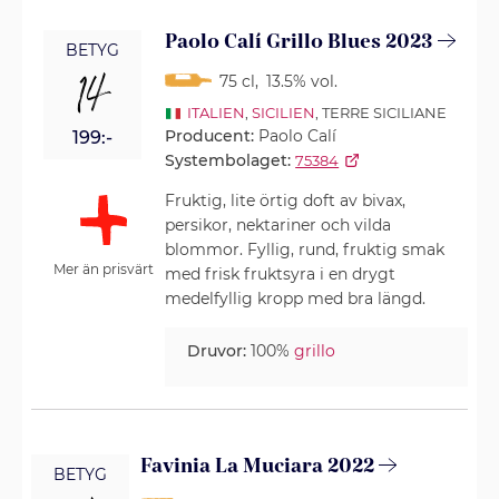
Paolo Calí Grillo Blues 2023
BETYG
14
75 cl
,
13.5% vol.
ITALIEN
,
SICILIEN
, TERRE SICILIANE
Producent:
Paolo Calí
199:-
Systembolaget:
75384
Fruktig, lite örtig doft av bivax,
persikor, nektariner och vilda
blommor. Fyllig, rund, fruktig smak
Mer än prisvärt
med frisk fruktsyra i en drygt
medelfyllig kropp med bra längd.
Druvor:
100%
grillo
Favinia La Muciara 2022
BETYG