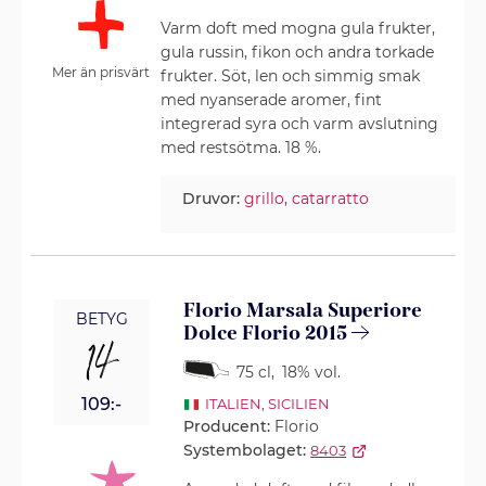
Varm doft med mogna gula frukter,
gula russin, fikon och andra torkade
Mer än prisvärt
frukter. Söt, len och simmig smak
med nyanserade aromer, fint
integrerad syra och varm avslutning
med restsötma. 18 %.
Druvor:
grillo
,
catarratto
Florio Marsala Superiore
BETYG
Dolce Florio 2015
14
75 cl
,
18% vol.
109:-
ITALIEN
,
SICILIEN
Producent:
Florio
Systembolaget:
8403