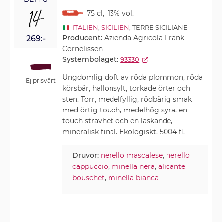
14
75 cl
,
13% vol.
ITALIEN
,
SICILIEN
, TERRE SICILIANE
Producent:
Azienda Agricola Frank
269:-
Cornelissen
Systembolaget:
93330
Ungdomlig doft av röda plommon, röda
Ej prisvärt
körsbär, hallonsylt, torkade örter och
sten. Torr, medelfyllig, rödbärig smak
med örtig touch, medelhög syra, en
touch strävhet och en läskande,
mineralisk final. Ekologiskt. 5004 fl.
Druvor:
nerello mascalese
,
nerello
cappuccio
,
minella nera
,
alicante
bouschet
,
minella bianca