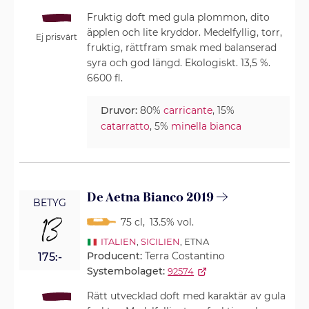
Fruktig doft med gula plommon, dito
äpplen och lite kryddor. Medelfyllig, torr,
Ej prisvärt
fruktig, rättfram smak med balanserad
syra och god längd. Ekologiskt. 13,5 %.
6600 fl.
Druvor:
80%
carricante
, 15%
catarratto
, 5%
minella bianca
De Aetna Bianco 2019
BETYG
13
75 cl
,
13.5% vol.
ITALIEN
,
SICILIEN
, ETNA
Producent:
Terra Costantino
175:-
Systembolaget:
92574
Rätt utvecklad doft med karaktär av gula