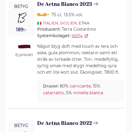
De Aetna Bianco 2023
BETYG
13
75 cl
,
13.5% vol.
ITALIEN
,
SICILIEN
, ETNA
Producent:
Terra Costantino
189:-
Systembolaget:
92574
Något blyg doft med touch av lera och
aska, gula plommon, nektarin samt ett
Ej prisvärt
stråk av torkade örter. Torr, medelfyllig,
syrlig smak med drygt medelhög syra
och ett lite kort slut. Ekologiskt. 7800 fl.
Druvor:
80%
carricante
, 15%
catarratto
, 5%
minella bianca
De Aetna Bianco 2022
BETYG