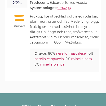
Producent:
Eduardo Torres Acosta
269:-
Systembolaget:
92942
Fruktig, lite utvecklad doft med röda bär,
plommon, örter och fat. Medelfyllig, pigg,
Prisvärt
fruktig smak med strävhet, bra syra,
riktigt fin längd och rent, småvarmt slut.
Rättframt vin av Nerello mascalese, erello
capuucio m fl. 600 fl. 7/4.&nbsp;
Druvor:
80%
nerello mascalese
, 10%
nerello cappuccio
, 5%
minella nera
,
5%
minella bianca