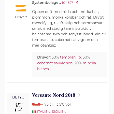
Systembolaget:
104327
Öppen doft med röda och mörka bär,
Prisvärt
plommon, mörka körsbär och fat. Drygt
medelfyllig, rik, fruktig och sammansatt
smak med stadig tanninstruktur,
balanserad syra och schysst längd. Vin av
tempranillo, cabernet sauvignon och
merlot&nbsp;
Druvor:
50%
tempranillo
, 30%
cabernet sauvignon
, 20%
minella
bianca
Versante Nord 2018
BETYG
15
75 cl
,
13.5% vol.
ITALIEN
,
SICILIEN