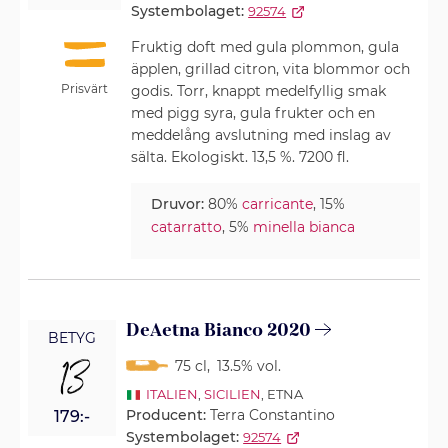
Systembolaget:
92574
Fruktig doft med gula plommon, gula
äpplen, grillad citron, vita blommor och
Prisvärt
godis. Torr, knappt medelfyllig smak
med pigg syra, gula frukter och en
meddelång avslutning med inslag av
sälta. Ekologiskt. 13,5 %. 7200 fl.
Druvor:
80%
carricante
, 15%
catarratto
, 5%
minella bianca
DeAetna Bianco 2020
BETYG
13
75 cl
,
13.5% vol.
ITALIEN
,
SICILIEN
, ETNA
Producent:
Terra Constantino
179:-
Systembolaget:
92574