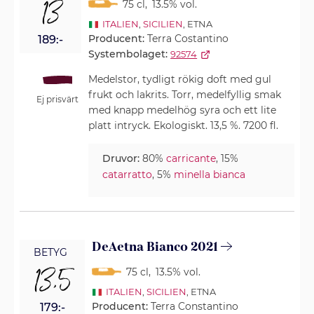
13
75 cl
,
13.5% vol.
ITALIEN
,
SICILIEN
, ETNA
Producent:
Terra Costantino
189:-
Systembolaget:
92574
Medelstor, tydligt rökig doft med gul
frukt och lakrits. Torr, medelfyllig smak
Ej prisvärt
med knapp medelhög syra och ett lite
platt intryck. Ekologiskt. 13,5 %. 7200 fl.
Druvor:
80%
carricante
, 15%
catarratto
, 5%
minella bianca
DeAetna Bianco 2021
BETYG
13,5
75 cl
,
13.5% vol.
ITALIEN
,
SICILIEN
, ETNA
Producent:
Terra Constantino
179:-