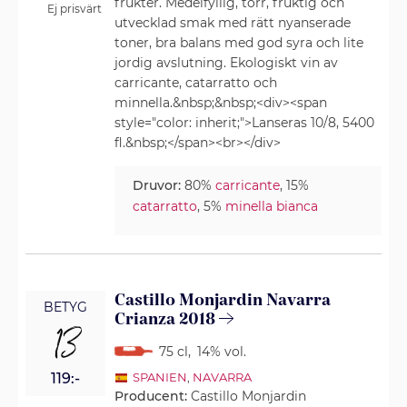
frukter. Medelfyllig, torr, fruktig och
Ej prisvärt
utvecklad smak med rätt nyanserade
toner, bra balans med god syra och lite
jordig avslutning. Ekologiskt vin av
carricante, catarratto och
minnella.&nbsp;&nbsp;<div><span
style="color: inherit;">Lanseras 10/8, 5400
fl.&nbsp;</span><br></div>
Druvor:
80%
carricante
, 15%
catarratto
, 5%
minella bianca
Castillo Monjardin Navarra
BETYG
Crianza 2018
13
75 cl
,
14% vol.
119:-
SPANIEN
,
NAVARRA
Producent:
Castillo Monjardin