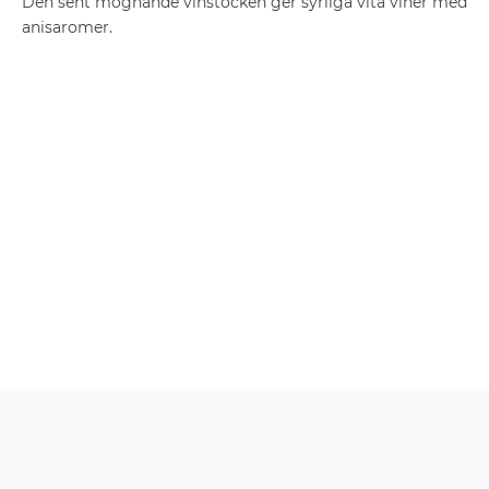
Den sent mognande vinstocken ger syrliga vita viner med
anisaromer.