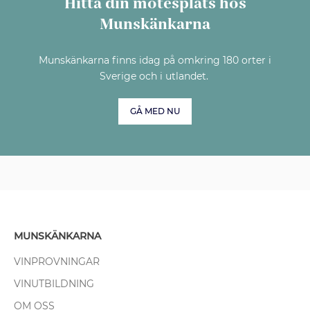
Hitta din mötesplats hos
Munskänkarna
Munskänkarna finns idag på omkring 180 orter i
Sverige och i utlandet.
GÅ MED NU
MUNSKÄNKARNA
VINPROVNINGAR
VINUTBILDNING
OM OSS