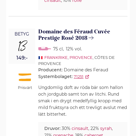
cinsault
, 10%
rolle
Domaine des Féraud Cuvée
BETYG
Prestige Rosé 2018
13
75 cl
,
12% vol.
149:-
FRANKRIKE
,
PROVENCE
, CÔTES DE
PROVENCE
Producent:
Domaine des Feraud
Systembolaget:
71251
Ungdomlig doft av röda bär som hallon
Prisvärt
och jordgubb samt ton av litchi. Rund
smak i en drygt medelfyllig kropp med
mild fruktsyra och ett trevligt avslut med
lätt bitterhet.
Druvor:
30%
cinsault
, 22%
syrah
,
21%
grenache
, 18%
cabernet