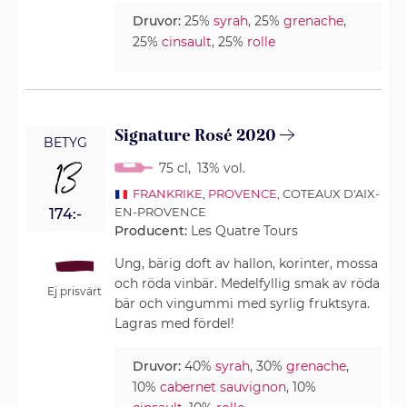
Druvor:
25%
syrah
, 25%
grenache
,
25%
cinsault
, 25%
rolle
Signature Rosé 2020
BETYG
13
75 cl
,
13% vol.
FRANKRIKE
,
PROVENCE
, COTEAUX D'AIX-
EN-PROVENCE
174:-
Producent:
Les Quatre Tours
Ung, bärig doft av hallon, korinter, mossa
och röda vinbär. Medelfyllig smak av röda
Ej prisvärt
bär och vingummi med syrlig fruktsyra.
Lagras med fördel!
Druvor:
40%
syrah
, 30%
grenache
,
10%
cabernet sauvignon
, 10%