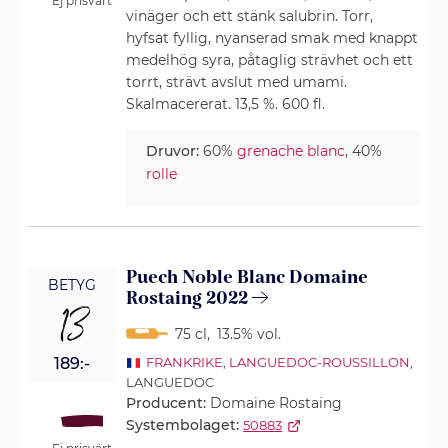
Ej prisvärt
vinäger och ett stänk salubrin. Torr,
hyfsat fyllig, nyanserad smak med knappt
medelhög syra, påtaglig strävhet och ett
torrt, strävt avslut med umami.
Skalmacererat. 13,5 %. 600 fl.
Druvor:
60%
grenache blanc
, 40%
rolle
Puech Noble Blanc Domaine
BETYG
Rostaing 2022
13
75 cl
,
13.5% vol.
189:-
FRANKRIKE
,
LANGUEDOC-ROUSSILLON
,
LANGUEDOC
Producent:
Domaine Rostaing
Systembolaget:
50883