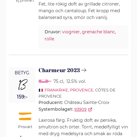
Ej prisvärt
Fet, lite rökig doft av grillade citroner,
mango och cantaloup. Fet kropp med
balanserad syra, smör och vanilj.
Druvor:
viognier
,
grenache blanc
,
rolle
Charmeur 2023
BETYG
13
75 cl
,
12.5% vol.
FRANKRIKE
,
PROVENCE
, CÔTES DE
PROVENCE
159:-
Producent:
Château Sainte-Croix
Systembolaget:
93909
Laxrosa färg. Fruktig doft av persika,
smultron och örter. Torrt, medelfylligt vin
Prisvärt
med dryg medelsyra och smak av röda