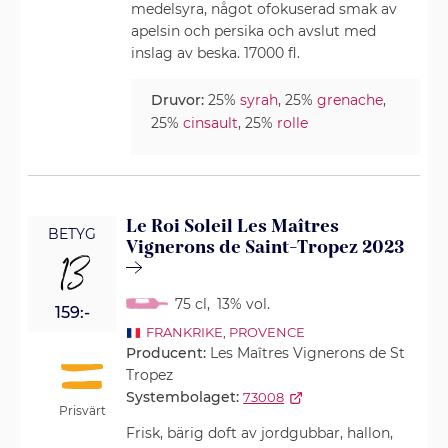
medelsyra, något ofokuserad smak av
apelsin och persika och avslut med
inslag av beska. 17000 fl.
Druvor:
25%
syrah
, 25%
grenache
,
25%
cinsault
, 25%
rolle
Le Roi Soleil Les Maîtres
BETYG
Vignerons de Saint-Tropez 2023
13
75 cl
,
13% vol.
159:-
FRANKRIKE
,
PROVENCE
Producent:
Les Maîtres Vignerons de St
Tropez
Systembolaget:
73008
Prisvärt
Frisk, bärig doft av jordgubbar, hallon,