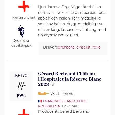
Ljust laxrosa färg. Något återhållen
doft av kalkrik mineral, rabarber, röda
Mer än prisvärt
äpplen och hallon. Torr, medelfyllig
smak av hallon, drygt medelhög syra,
och en lång, läskande avslutning med
fin kryddighet. 6000 fl.
Druv- eller
distrikttypisk
Druvor:
grenache
,
cinsault
,
rolle
Gérard Bertrand Château
BETYG
l'Hospitalet la Réserve Blanc
14
2023
75 cl
,
14% vol.
199:-
FRANKRIKE
,
LANGUEDOC-
ROUSSILLON
, LA CLAPE
Producent:
Gérard Bertrand