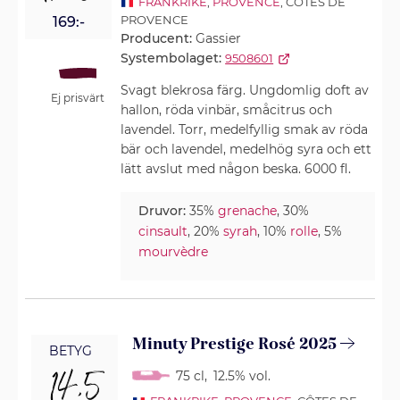
FRANKRIKE
,
PROVENCE
, CÔTES DE
PROVENCE
169:-
Producent:
Gassier
Systembolaget:
9508601
Svagt blekrosa färg. Ungdomlig doft av
Ej prisvärt
hallon, röda vinbär, småcitrus och
lavendel. Torr, medelfyllig smak av röda
bär och lavendel, medelhög syra och ett
lätt avslut med någon beska. 6000 fl.
Druvor:
35%
grenache
, 30%
cinsault
, 20%
syrah
, 10%
rolle
, 5%
mourvèdre
Minuty Prestige Rosé 2025
BETYG
14,5
75 cl
,
12.5% vol.