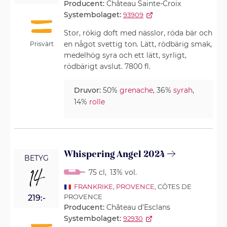
Producent:
Château Sainte-Croix
Systembolaget:
93909
Stor, rökig doft med nässlor, röda bär och
en något svettig ton. Lätt, rödbärig smak,
Prisvärt
medelhög syra och ett lätt, syrligt,
rödbärigt avslut. 7800 fl.
Druvor:
50%
grenache
, 36%
syrah
,
14%
rolle
Whispering Angel 2024
BETYG
14
75 cl
,
13% vol.
FRANKRIKE
,
PROVENCE
, CÔTES DE
PROVENCE
219:-
Producent:
Château d'Esclans
Systembolaget:
92930