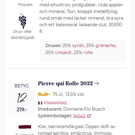
med smultron, jordgubbar, röda äpplen
Prisvärt
och mineral. Torr, knappt medelfyllig,
rund smak med läcker mineral, bra syra
och ett balanserat läskande slut. 20000
fl.
Druv- eller
distrikttypisk
Druvor:
25%
syrah
, 25%
grenache
,
25%
cinsault
, 25%
rolle
Pierre qui Rolle 2022
BETYG
12
75 cl
,
13.5% vol.
FRANKRIKE
Producent:
Domaine Flo Busch
219:-
Systembolaget:
94542
Klar, bärnstensfärgad. Öppen doft av
torkad aprikos, småcitrus, mimosa,