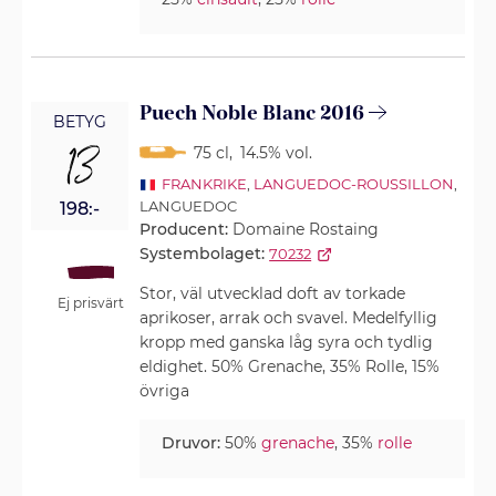
Puech Noble Blanc 2016
BETYG
13
75 cl
,
14.5% vol.
FRANKRIKE
,
LANGUEDOC-ROUSSILLON
,
LANGUEDOC
198:-
Producent:
Domaine Rostaing
Systembolaget:
70232
Stor, väl utvecklad doft av torkade
Ej prisvärt
aprikoser, arrak och svavel. Medelfyllig
kropp med ganska låg syra och tydlig
eldighet. 50% Grenache, 35% Rolle, 15%
övriga
Druvor:
50%
grenache
, 35%
rolle