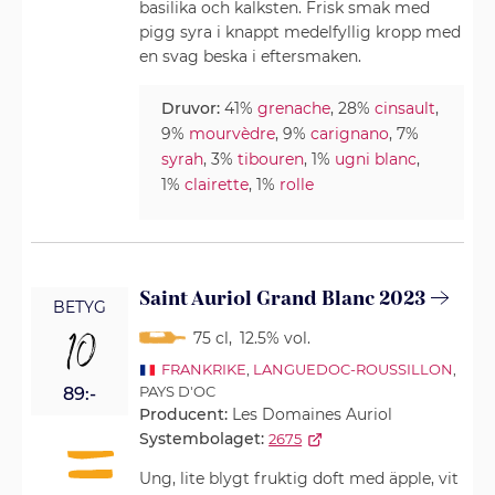
basilika och kalksten. Frisk smak med
pigg syra i knappt medelfyllig kropp med
en svag beska i eftersmaken.
Druvor:
41%
grenache
, 28%
cinsault
,
9%
mourvèdre
, 9%
carignano
, 7%
syrah
, 3%
tibouren
, 1%
ugni blanc
,
1%
clairette
, 1%
rolle
Saint Auriol Grand Blanc 2023
BETYG
10
75 cl
,
12.5% vol.
FRANKRIKE
,
LANGUEDOC-ROUSSILLON
,
PAYS D'OC
89:-
Producent:
Les Domaines Auriol
Systembolaget:
2675
Ung, lite blygt fruktig doft med äpple, vit