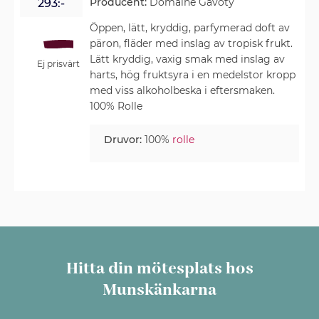
Producent:
Domaine Gavoty
293:-
Öppen, lätt, kryddig, parfymerad doft av
päron, fläder med inslag av tropisk frukt.
Lätt kryddig, vaxig smak med inslag av
Ej prisvärt
harts, hög fruktsyra i en medelstor kropp
med viss alkoholbeska i eftersmaken.
100% Rolle
Druvor:
100%
rolle
Hitta din mötesplats hos
Munskänkarna