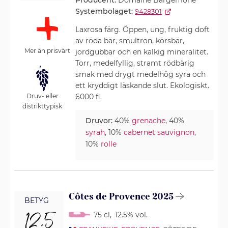
Producent:
Domaine Bargemone
Systembolaget:
9428301
Laxrosa färg. Öppen, ung, fruktig doft
av röda bär, smultron, körsbär,
Mer än prisvärt
jordgubbar och en kalkig mineralitet.
Torr, medelfyllig, stramt rödbärig
smak med drygt medelhög syra och
ett kryddigt läskande slut. Ekologiskt.
6000 fl.
Druv- eller
distrikttypisk
Druvor:
40%
grenache
, 40%
syrah
, 10%
cabernet sauvignon
,
10%
rolle
Côtes de Provence 2025
BETYG
12,5
75 cl
,
12.5% vol.