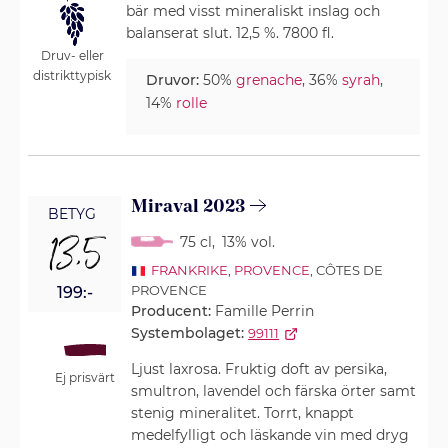
bär med visst mineraliskt inslag och
balanserat slut. 12,5 %. 7800 fl.
Druv- eller
distrikttypisk
Druvor:
50%
grenache
, 36%
syrah
,
14%
rolle
Miraval 2023
BETYG
13,5
75 cl
,
13% vol.
FRANKRIKE
,
PROVENCE
, CÔTES DE
PROVENCE
199:-
Producent:
Famille Perrin
Systembolaget:
99111
Ljust laxrosa. Fruktig doft av persika,
Ej prisvärt
smultron, lavendel och färska örter samt
stenig mineralitet. Torrt, knappt
medelfylligt och läskande vin med dryg