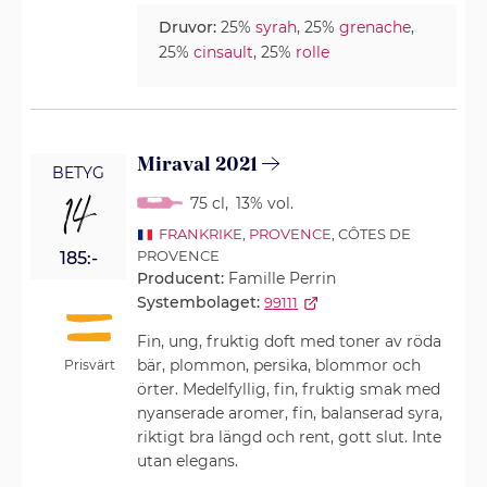
Druvor:
25%
syrah
, 25%
grenache
,
25%
cinsault
, 25%
rolle
Miraval 2021
BETYG
14
75 cl
,
13% vol.
FRANKRIKE
,
PROVENCE
, CÔTES DE
PROVENCE
185:-
Producent:
Famille Perrin
Systembolaget:
99111
Fin, ung, fruktig doft med toner av röda
bär, plommon, persika, blommor och
Prisvärt
örter. Medelfyllig, fin, fruktig smak med
nyanserade aromer, fin, balanserad syra,
riktigt bra längd och rent, gott slut. Inte
utan elegans.