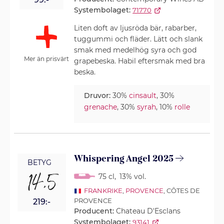
Systembolaget:
71770
Liten doft av ljusröda bär, rabarber,
tuggummi och fläder. Lätt och slank
smak med medelhög syra och god
Mer än prisvärt
grapebeska. Habil eftersmak med bra
beska.
Druvor:
30%
cinsault
, 30%
grenache
, 30%
syrah
, 10%
rolle
Whispering Angel 2025
BETYG
14,5
75 cl
,
13% vol.
FRANKRIKE
,
PROVENCE
, CÔTES DE
PROVENCE
219:-
Producent:
Chateau D'Esclans
Systembolaget:
93141