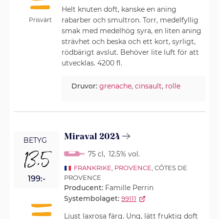
Helt knuten doft, kanske en aning
rabarber och smultron. Torr, medelfyllig
Prisvärt
smak med medelhög syra, en liten aning
strävhet och beska och ett kort, syrligt,
rödbärigt avslut. Behöver lite luft för att
utvecklas. 4200 fl.
Druvor:
grenache
,
cinsault
,
rolle
Miraval 2024
BETYG
13,5
75 cl
,
12.5% vol.
FRANKRIKE
,
PROVENCE
, CÔTES DE
PROVENCE
199:-
Producent:
Famille Perrin
Systembolaget:
99111
Ljust laxrosa färg. Ung, lätt fruktig doft