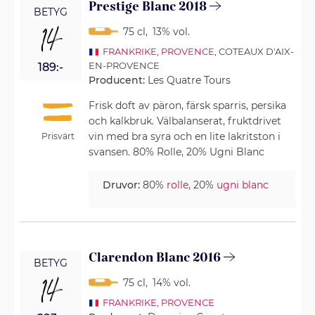
Prestige Blanc 2018
BETYG
14
75 cl
,
13% vol.
FRANKRIKE
,
PROVENCE
, COTEAUX D'AIX-
EN-PROVENCE
189:-
Producent:
Les Quatre Tours
Frisk doft av päron, färsk sparris, persika
och kalkbruk. Välbalanserat, fruktdrivet
vin med bra syra och en lite lakritston i
Prisvärt
svansen. 80% Rolle, 20% Ugni Blanc
Druvor:
80%
rolle
, 20%
ugni blanc
Clarendon Blanc 2016
BETYG
14
75 cl
,
14% vol.
FRANKRIKE
,
PROVENCE