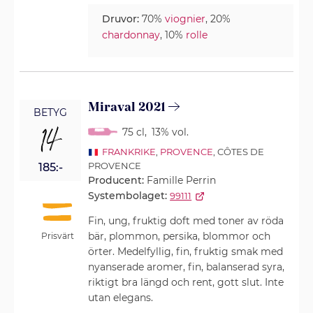
Druvor:
70%
viognier
, 20%
chardonnay
, 10%
rolle
Miraval 2021
BETYG
14
75 cl
,
13% vol.
FRANKRIKE
,
PROVENCE
, CÔTES DE
PROVENCE
185:-
Producent:
Famille Perrin
Systembolaget:
99111
Fin, ung, fruktig doft med toner av röda
bär, plommon, persika, blommor och
Prisvärt
örter. Medelfyllig, fin, fruktig smak med
nyanserade aromer, fin, balanserad syra,
riktigt bra längd och rent, gott slut. Inte
utan elegans.