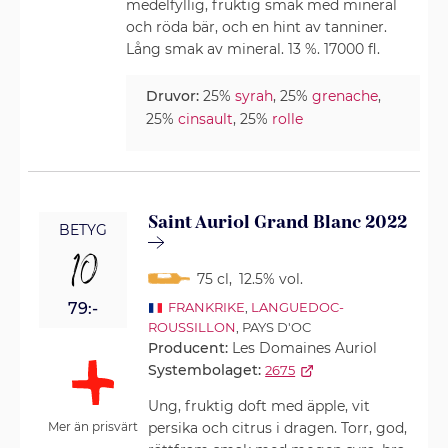
medelfyllig, fruktig smak med mineral
och röda bär, och en hint av tanniner.
Lång smak av mineral. 13 %. 17000 fl.
Druvor:
25%
syrah
, 25%
grenache
,
25%
cinsault
, 25%
rolle
Saint Auriol Grand Blanc 2022
BETYG
10
75 cl
,
12.5% vol.
79:-
FRANKRIKE
,
LANGUEDOC-
ROUSSILLON
, PAYS D'OC
Producent:
Les Domaines Auriol
Systembolaget:
2675
Ung, fruktig doft med äpple, vit
persika och citrus i dragen. Torr, god,
Mer än prisvärt