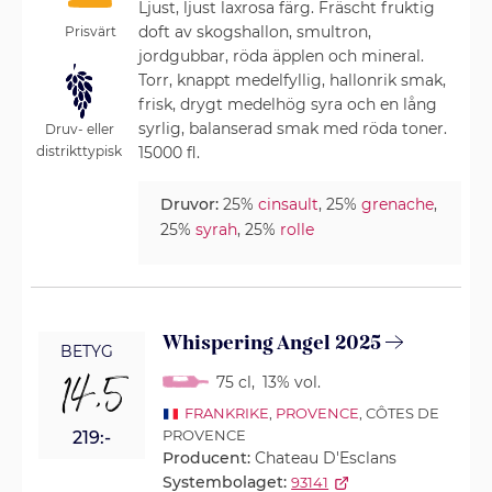
Ljust, ljust laxrosa färg. Fräscht fruktig
doft av skogshallon, smultron,
Prisvärt
jordgubbar, röda äpplen och mineral.
Torr, knappt medelfyllig, hallonrik smak,
frisk, drygt medelhög syra och en lång
syrlig, balanserad smak med röda toner.
Druv- eller
distrikttypisk
15000 fl.
Druvor:
25%
cinsault
, 25%
grenache
,
25%
syrah
, 25%
rolle
Whispering Angel 2025
BETYG
14,5
75 cl
,
13% vol.
FRANKRIKE
,
PROVENCE
, CÔTES DE
PROVENCE
219:-
Producent:
Chateau D'Esclans
Systembolaget:
93141