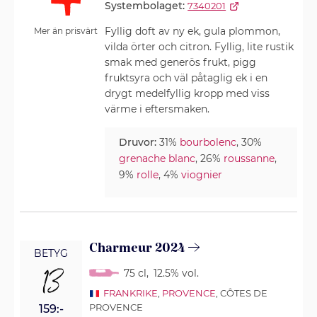
Systembolaget:
7340201
Fyllig doft av ny ek, gula plommon,
Mer än prisvärt
vilda örter och citron. Fyllig, lite rustik
smak med generös frukt, pigg
fruktsyra och väl påtaglig ek i en
drygt medelfyllig kropp med viss
värme i eftersmaken.
Druvor:
31%
bourbolenc
, 30%
grenache blanc
, 26%
roussanne
,
9%
rolle
, 4%
viognier
Charmeur 2024
BETYG
13
75 cl
,
12.5% vol.
FRANKRIKE
,
PROVENCE
, CÔTES DE
PROVENCE
159:-