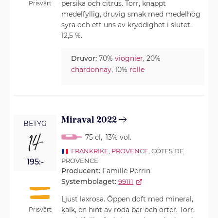
persika och citrus. Torr, knappt
Prisvärt
medelfyllig, druvig smak med medelhög
syra och ett uns av kryddighet i slutet.
12,5 %.
Druvor:
70%
viognier
, 20%
chardonnay
, 10%
rolle
Miraval 2022
BETYG
14
75 cl
,
13% vol.
FRANKRIKE
,
PROVENCE
, CÔTES DE
PROVENCE
195:-
Producent:
Famille Perrin
Systembolaget:
99111
Ljust laxrosa. Öppen doft med mineral,
kalk, en hint av röda bär och örter. Torr,
Prisvärt