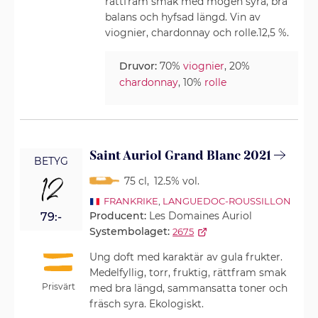
rättfram smak med mogen syra, bra
balans och hyfsad längd. Vin av
viognier, chardonnay och rolle.12,5 %.
Druvor:
70%
viognier
, 20%
chardonnay
, 10%
rolle
Saint Auriol Grand Blanc 2021
BETYG
12
75 cl
,
12.5% vol.
FRANKRIKE
,
LANGUEDOC-ROUSSILLON
Producent:
Les Domaines Auriol
79:-
Systembolaget:
2675
Ung doft med karaktär av gula frukter.
Medelfyllig, torr, fruktig, rättfram smak
Prisvärt
med bra längd, sammansatta toner och
fräsch syra. Ekologiskt.