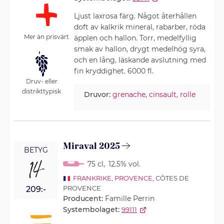
Ljust laxrosa färg. Något återhållen
doft av kalkrik mineral, rabarber, röda
Mer än prisvärt
äpplen och hallon. Torr, medelfyllig
smak av hallon, drygt medelhög syra,
och en lång, läskande avslutning med
fin kryddighet. 6000 fl.
Druv- eller
distrikttypisk
Druvor:
grenache
,
cinsault
,
rolle
Miraval 2025
BETYG
14
75 cl
,
12.5% vol.
FRANKRIKE
,
PROVENCE
, CÔTES DE
PROVENCE
209:-
Producent:
Famille Perrin
Systembolaget:
99111