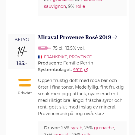
sauvignon
, 9%
rolle
Miraval Provence Rosé 2019
BETYG
14
75 cl
,
13.5% vol.
FRANKRIKE
,
PROVENCE
Producent:
Famille Perrin
185:-
Systembolaget:
99111
Öppen fruktig doft med röda bär och
örter i fina toner. Medelfyllig, fint fruktig
Prisvärt
smak med pigg attack, nyanserad mitt
med riktigt bra längd, fräscha syror och
rent, gott slut med inslag av mineral.
Provencerosé på hög nivå. <br>
Druvor:
25%
syrah
, 25%
grenache
,
25%
cinsault
, 25%
rolle