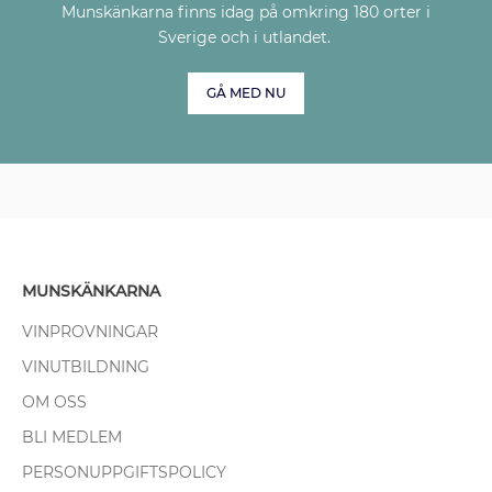
Munskänkarna finns idag på omkring 180 orter i
Sverige och i utlandet.
GÅ MED NU
MUNSKÄNKARNA
VINPROVNINGAR
VINUTBILDNING
OM OSS
BLI MEDLEM
PERSONUPPGIFTSPOLICY