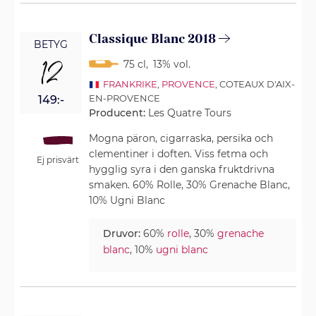
Classique Blanc 2018
BETYG
12
75 cl
,
13% vol.
FRANKRIKE
,
PROVENCE
, COTEAUX D'AIX-
EN-PROVENCE
149:-
Producent:
Les Quatre Tours
Mogna päron, cigarraska, persika och
clementiner i doften. Viss fetma och
Ej prisvärt
hygglig syra i den ganska fruktdrivna
smaken. 60% Rolle, 30% Grenache Blanc,
10% Ugni Blanc
Druvor:
60%
rolle
, 30%
grenache
blanc
, 10%
ugni blanc