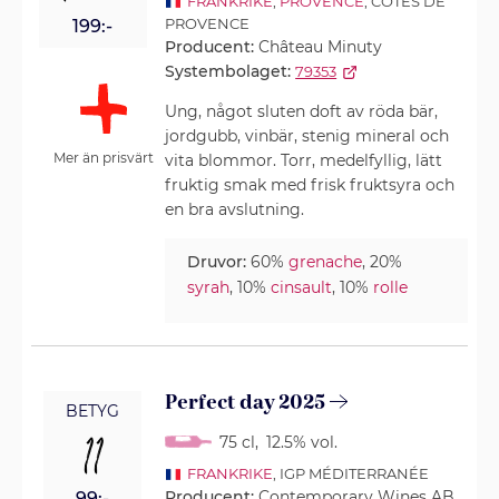
FRANKRIKE
,
PROVENCE
, CÔTES DE
PROVENCE
199:-
Producent:
Château Minuty
Systembolaget:
79353
Ung, något sluten doft av röda bär,
jordgubb, vinbär, stenig mineral och
Mer än prisvärt
vita blommor. Torr, medelfyllig, lätt
fruktig smak med frisk fruktsyra och
en bra avslutning.
Druvor:
60%
grenache
, 20%
syrah
, 10%
cinsault
, 10%
rolle
Perfect day 2025
BETYG
11
75 cl
,
12.5% vol.
FRANKRIKE
, IGP MÉDITERRANÉE
Producent:
Contemporary Wines AB
99:-