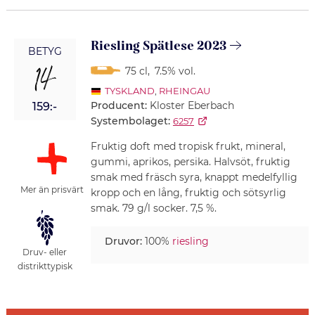
Riesling Spätlese 2023
BETYG
14
75 cl
,
7.5% vol.
TYSKLAND
,
RHEINGAU
Producent:
Kloster Eberbach
159:-
Systembolaget:
6257
Fruktig doft med tropisk frukt, mineral,
gummi, aprikos, persika. Halvsöt, fruktig
smak med fräsch syra, knappt medelfyllig
Mer än prisvärt
kropp och en lång, fruktig och sötsyrlig
smak. 79 g/l socker. 7,5 %.
Druvor:
100%
riesling
Druv- eller
distrikttypisk