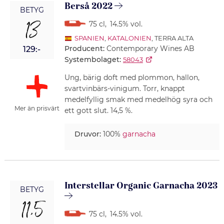
Berså 2022
BETYG
13
75 cl
,
14.5% vol.
SPANIEN
,
KATALONIEN
, TERRA ALTA
Producent:
Contemporary Wines AB
129:-
Systembolaget:
58043
Ung, bärig doft med plommon, hallon,
svartvinbärs-vinigum. Torr, knappt
medelfyllig smak med medelhög syra och
Mer än prisvärt
ett gott slut. 14,5 %.
Druvor:
100%
garnacha
Interstellar Organic Garnacha 2023
BETYG
11,5
75 cl
,
14.5% vol.