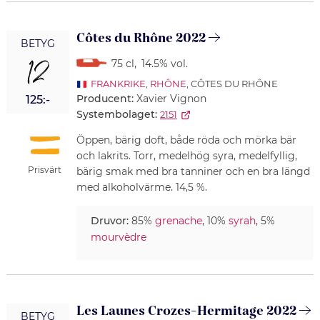
Côtes du Rhône 2022
BETYG
12
75 cl
,
14.5% vol.
FRANKRIKE
,
RHÔNE
, CÔTES DU RHÔNE
Producent:
Xavier Vignon
125:-
Systembolaget:
2151
Öppen, bärig doft, både röda och mörka bär
och lakrits. Torr, medelhög syra, medelfyllig,
Prisvärt
bärig smak med bra tanniner och en bra längd
med alkoholvärme. 14,5 %.
Druvor:
85%
grenache
, 10%
syrah
, 5%
mourvèdre
Les Launes Crozes-Hermitage 2022
BETYG