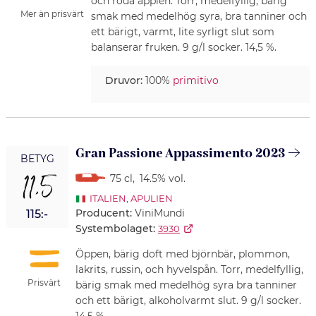
och röda äpplen. Torr, medelfyllig, bärig
Mer än prisvärt
smak med medelhög syra, bra tanniner och
ett bärigt, varmt, lite syrligt slut som
balanserar fruken. 9 g/l socker. 14,5 %.
Druvor:
100%
primitivo
Gran Passione Appassimento 2023
BETYG
11,5
75 cl
,
14.5% vol.
ITALIEN
,
APULIEN
Producent:
ViniMundi
115:-
Systembolaget:
3930
Öppen, bärig doft med björnbär, plommon,
lakrits, russin, och hyvelspån. Torr, medelfyllig,
Prisvärt
bärig smak med medelhög syra bra tanniner
och ett bärigt, alkoholvarmt slut. 9 g/l socker.
14,5 %.