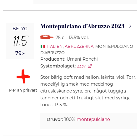
Montepulciano d’Abruzzo 2023
BETYG
11,5
75 cl
,
13.5% vol.
ITALIEN
,
ABRUZZERNA
, MONTEPULCIANO
D'ABRUZZO
79:-
Producent:
Umani Ronchi
Systembolaget:
2337
Stor bärig doft med hallon, lakrits, viol. Torr,
medelfyllig smak med medelhög
Mer än prisvärt
citrusläskande syra, bra, något tuggiga
tanniner och ett fruktigt slut med syrliga
toner. 13,5 %.
Druvor:
100%
montepulciano