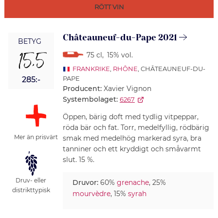
RÖTT VIN
Châteauneuf-du-Pape 2021
BETYG
15,5
75 cl
,
15% vol.
FRANKRIKE
,
RHÔNE
, CHÂTEAUNEUF-DU-
PAPE
285:-
Producent:
Xavier Vignon
Systembolaget:
6267
Öppen, bärig doft med tydlig vitpeppar,
röda bär och fat. Torr, medelfyllig, rödbärig
Mer än prisvärt
smak med medelhög markerad syra, bra
tanniner och ett kryddigt och småvarmt
slut. 15 %.
Druv- eller
Druvor:
60%
grenache
, 25%
distrikttypisk
mourvèdre
, 15%
syrah