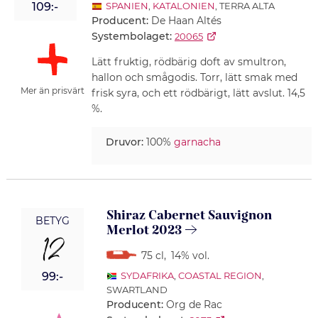
109:-
SPANIEN
,
KATALONIEN
, TERRA ALTA
Producent:
De Haan Altés
Systembolaget:
20065
Lätt fruktig, rödbärig doft av smultron,
hallon och smågodis. Torr, lätt smak med
Mer än prisvärt
frisk syra, och ett rödbärigt, lätt avslut. 14,5
%.
Druvor:
100%
garnacha
Shiraz Cabernet Sauvignon
BETYG
Merlot 2023
12
75 cl
,
14% vol.
99:-
SYDAFRIKA
,
COASTAL REGION
,
SWARTLAND
Producent:
Org de Rac