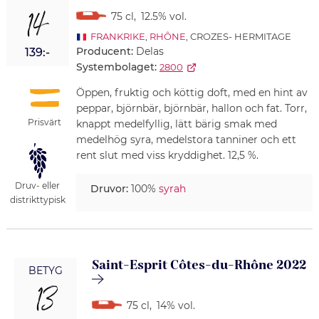
14
75 cl
,
12.5% vol.
FRANKRIKE
,
RHÔNE
, CROZES- HERMITAGE
Producent:
Delas
139:-
Systembolaget:
2800
Öppen, fruktig och köttig doft, med en hint av
peppar, björnbär, björnbär, hallon och fat. Torr,
Prisvärt
knappt medelfyllig, lätt bärig smak med
medelhög syra, medelstora tanniner och ett
rent slut med viss kryddighet. 12,5 %.
Druv- eller
Druvor:
100%
syrah
distrikttypisk
Saint-Esprit Côtes-du-Rhône 2022
BETYG
13
75 cl
,
14% vol.