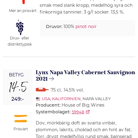
smak med slank kropp, medelhög syra och
Mer än prisvärt
finkorniga tanniner. 3 g/l socker. 13,5 %.
Druvor:
100%
pinot noir
Druv- eller
distrikttypisk
Lynx Napa Valley Cabernet Sauvignon
BETYG
2021
14,5
75 cl
,
14.5% vol.
249:-
USA
,
KALIFORNIEN
, NAPA VALLEY
Producent:
House of Big Wines
Systembolaget:
59948
Dov, mörkbärig doft av svarta vinbär,
Prisvärt
plommon, lakrits, choklad och en hint av fat.
Torr, drygt medelfyllig rund smak, balnserad