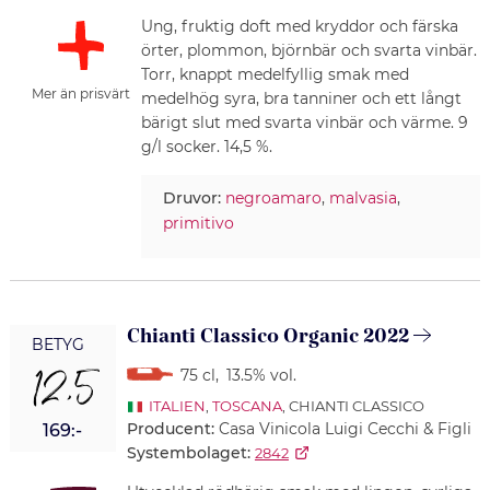
Ung, fruktig doft med kryddor och färska
örter, plommon, björnbär och svarta vinbär.
Torr, knappt medelfyllig smak med
Mer än prisvärt
medelhög syra, bra tanniner och ett långt
bärigt slut med svarta vinbär och värme. 9
g/l socker. 14,5 %.
Druvor:
negroamaro
,
malvasia
,
primitivo
Chianti Classico Organic 2022
BETYG
12,5
75 cl
,
13.5% vol.
ITALIEN
,
TOSCANA
, CHIANTI CLASSICO
Producent:
Casa Vinicola Luigi Cecchi & Figli
169:-
Systembolaget:
2842