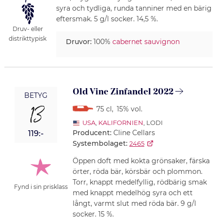
syra och tydliga, runda tanniner med en bärig
eftersmak. 5 g/l socker. 14,5 %.
Druv- eller
distrikttypisk
Druvor:
100%
cabernet sauvignon
Old Vine Zinfandel 2022
BETYG
13
75 cl
,
15% vol.
USA
,
KALIFORNIEN
, LODI
Producent:
Cline Cellars
119:-
Systembolaget:
2465
Öppen doft med kokta grönsaker, färska
örter, röda bär, körsbär och plommon.
Torr, knappt medelfyllig, rödbärig smak
Fynd i sin prisklass
med knappt medelhög syra och ett
långt, varmt slut med röda bär. 9 g/l
socker. 15 %.