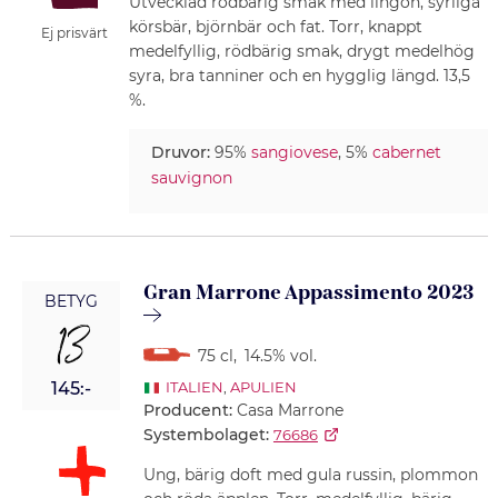
Utvecklad rödbärig smak med lingon, syrliga
körsbär, björnbär och fat. Torr, knappt
Ej prisvärt
medelfyllig, rödbärig smak, drygt medelhög
syra, bra tanniner och en hygglig längd. 13,5
%.
Druvor:
95%
sangiovese
, 5%
cabernet
sauvignon
Gran Marrone Appassimento 2023
BETYG
13
75 cl
,
14.5% vol.
145:-
ITALIEN
,
APULIEN
Producent:
Casa Marrone
Systembolaget:
76686
Ung, bärig doft med gula russin, plommon