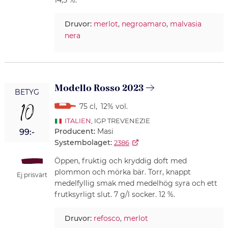
Druvor:
merlot
,
negroamaro
,
malvasia
nera
Modello Rosso 2023
BETYG
10
75 cl
,
12% vol.
ITALIEN
, IGP TREVENEZIE
Producent:
Masi
99:-
Systembolaget:
2386
Öppen, fruktig och kryddig doft med
plommon och mörka bär. Torr, knappt
Ej prisvärt
medelfyllig smak med medelhög syra och ett
frutksyrligt slut. 7 g/l socker. 12 %.
Druvor:
refosco
,
merlot