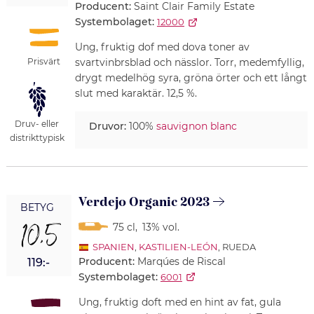
Producent:
Saint Clair Family Estate
Systembolaget:
12000
Ung, fruktig dof med dova toner av
Prisvärt
svartvinbrsblad och nässlor. Torr, medemfyllig,
drygt medelhög syra, gröna örter och ett långt
slut med karaktär. 12,5 %.
Druv- eller
Druvor:
100%
sauvignon blanc
distrikttypisk
Verdejo Organic 2023
BETYG
10,5
75 cl
,
13% vol.
SPANIEN
,
KASTILIEN-LEÓN
, RUEDA
Producent:
Marqúes de Riscal
119:-
Systembolaget:
6001
Ung, fruktig doft med en hint av fat, gula