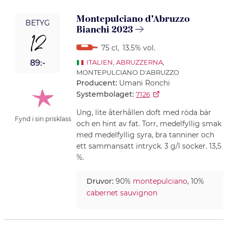
Montepulciano d’Abruzzo
BETYG
Bianchi 2023
12
75 cl
,
13.5% vol.
89:-
ITALIEN
,
ABRUZZERNA
,
MONTEPULCIANO D'ABRUZZO
Producent:
Umani Ronchi
Systembolaget:
7126
Ung, lite återhållen doft med röda bär
Fynd i sin prisklass
och en hint av fat. Torr, medelfyllig smak
med medelfyllig syra, bra tanniner och
ett sammansatt intryck. 3 g/l socker. 13,5
%.
Druvor:
90%
montepulciano
, 10%
cabernet sauvignon