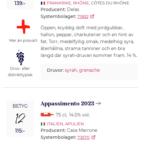
139:-
FRANKRIKE
,
RHÔNE
, CÔTES DU RHÔNE
Producent:
Delas
Systembolaget:
71832
Öppen, kryddig doft med jordgubbar,
hallon, peppar, charkuterier och en hint av
Mer än prisvärt
fat. Torr, medelfyllig smak, medelhög syra,
återhållna, strama tanniner och en bra
längd där syrah-druvan kommer fram. 14 %.
Druv- eller
Druvor:
syrah
,
grenache
distrikttypisk
Appassimento 2023
BETYG
12
75 cl
,
14.5% vol.
ITALIEN
,
APULIEN
Producent:
Casa Marrone
115:-
Systembolaget:
73570