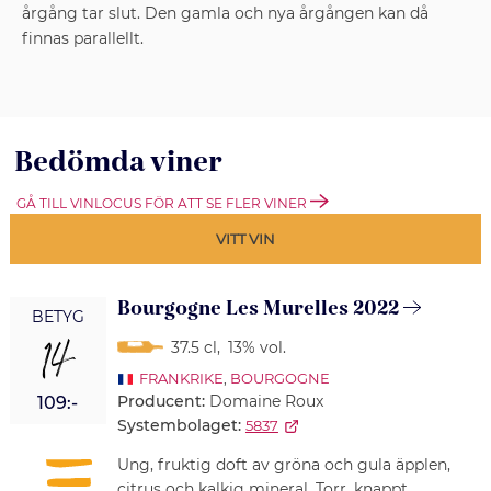
årgång tar slut. Den gamla och nya årgången kan då
finnas parallellt.
Bedömda viner
GÅ TILL VINLOCUS FÖR ATT SE FLER VINER
VITT VIN
Bourgogne Les Murelles 2022
BETYG
14
37.5 cl
,
13% vol.
FRANKRIKE
,
BOURGOGNE
Producent:
Domaine Roux
109:-
Systembolaget:
5837
Ung, fruktig doft av gröna och gula äpplen,
citrus och kalkig mineral. Torr, knappt