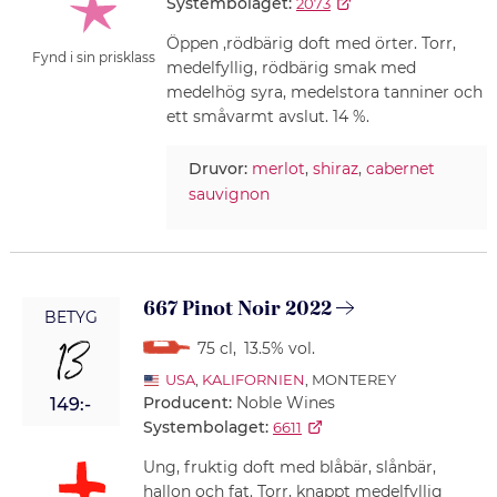
Systembolaget:
2073
Öppen ,rödbärig doft med örter. Torr,
Fynd i sin prisklass
medelfyllig, rödbärig smak med
medelhög syra, medelstora tanniner och
ett småvarmt avslut. 14 %.
Druvor:
merlot
,
shiraz
,
cabernet
sauvignon
667 Pinot Noir 2022
BETYG
13
75 cl
,
13.5% vol.
USA
,
KALIFORNIEN
, MONTEREY
Producent:
Noble Wines
149:-
Systembolaget:
6611
Ung, fruktig doft med blåbär, slånbär,
hallon och fat. Torr, knappt medelfyllig