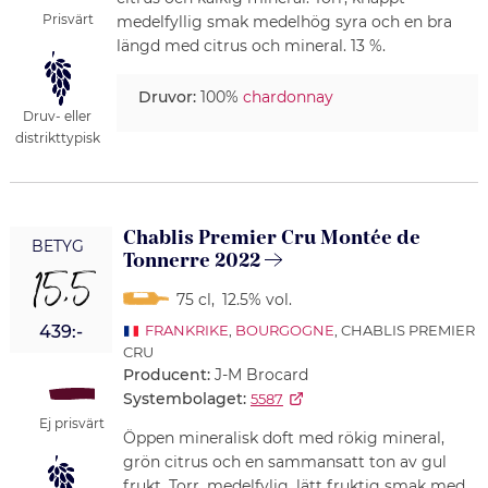
Prisvärt
medelfyllig smak medelhög syra och en bra
längd med citrus och mineral. 13 %.
Druvor:
100%
chardonnay
Druv- eller
distrikttypisk
Chablis Premier Cru Montée de
BETYG
Tonnerre 2022
15,5
75 cl
,
12.5% vol.
439:-
FRANKRIKE
,
BOURGOGNE
, CHABLIS PREMIER
CRU
Producent:
J-M Brocard
Systembolaget:
5587
Ej prisvärt
Öppen mineralisk doft med rökig mineral,
grön citrus och en sammansatt ton av gul
frukt. Torr, medelfylig, lätt fruktig smak med