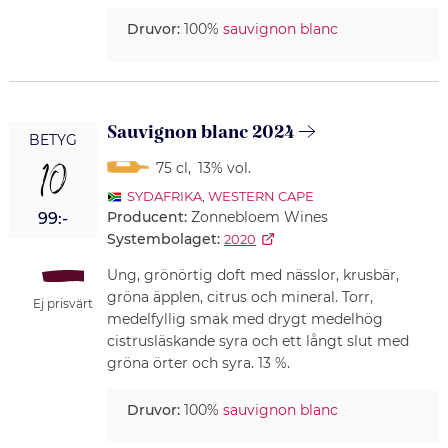
Druvor:
100%
sauvignon blanc
Sauvignon blanc 2024
BETYG
10
75 cl
,
13% vol.
SYDAFRIKA
,
WESTERN CAPE
Producent:
Zonnebloem Wines
99:-
Systembolaget:
2020
Ung, grönörtig doft med nässlor, krusbär,
gröna äpplen, citrus och mineral. Torr,
Ej prisvärt
medelfyllig smak med drygt medelhög
cistrusläskande syra och ett långt slut med
gröna örter och syra. 13 %.
Druvor:
100%
sauvignon blanc