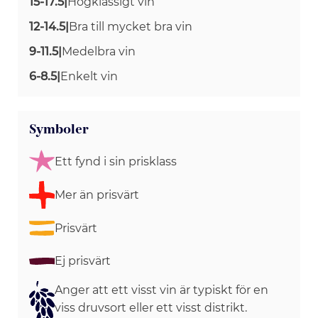
15-17.5
|
Högklassigt vin
12-14.5
|
Bra till mycket bra vin
9-11.5
|
Medelbra vin
6-8.5
|
Enkelt vin
Symboler
Ett fynd i sin prisklass
Mer än prisvärt
Prisvärt
Ej prisvärt
Anger att ett visst vin är typiskt för en
viss druvsort eller ett visst distrikt.