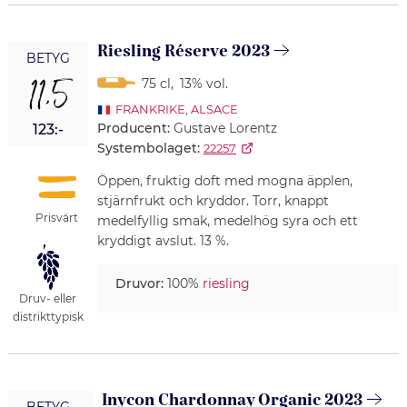
Riesling Réserve 2023
BETYG
11,5
75 cl
,
13% vol.
FRANKRIKE
,
ALSACE
Producent:
Gustave Lorentz
123:-
Systembolaget:
22257
Öppen, fruktig doft med mogna äpplen,
stjärnfrukt och kryddor. Torr, knappt
Prisvärt
medelfyllig smak, medelhög syra och ett
kryddigt avslut. 13 %.
Druvor:
100%
riesling
Druv- eller
distrikttypisk
Inycon Chardonnay Organic 2023