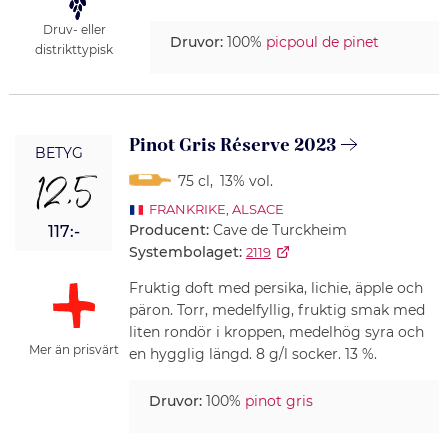
Druv- eller
Druvor:
100%
picpoul de pinet
distrikttypisk
Pinot Gris Réserve 2023
BETYG
12,5
75 cl
,
13% vol.
FRANKRIKE
,
ALSACE
Producent:
Cave de Turckheim
117:-
Systembolaget:
2119
Fruktig doft med persika, lichie, äpple och
päron. Torr, medelfyllig, fruktig smak med
liten rondör i kroppen, medelhög syra och
Mer än prisvärt
en hygglig längd. 8 g/l socker. 13 %.
Druvor:
100%
pinot gris