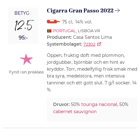
Cigarra Gran Passo 2022
BETYG
12,5
75 cl
,
14% vol.
PORTUGAL
, LISBOA VR
Producent:
Casa Santos Lima
95:-
Systembolaget:
72302
Öppen, fruktig doft med plommon,
jordgubbar, björnbär och en hint av
kryddor. Torr, medelfyllig frisk smak med
Fynd i sin prisklass
bra syra, medelstora, men intensiva
tanniner och ett gott slut. 7 g/l socker. 14
%.
Druvor:
50%
touriga nacional
, 50%
cabernet sauvignon