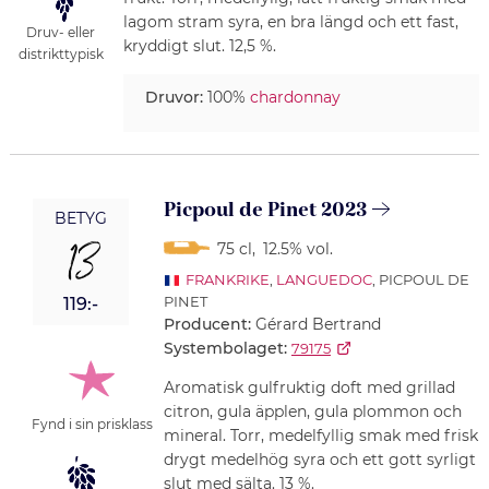
lagom stram syra, en bra längd och ett fast,
Druv- eller
kryddigt slut. 12,5 %.
distrikttypisk
Druvor:
100%
chardonnay
Picpoul de Pinet 2023
BETYG
13
75 cl
,
12.5% vol.
FRANKRIKE
,
LANGUEDOC
, PICPOUL DE
PINET
119:-
Producent:
Gérard Bertrand
Systembolaget:
79175
Aromatisk gulfruktig doft med grillad
citron, gula äpplen, gula plommon och
Fynd i sin prisklass
mineral. Torr, medelfyllig smak med frisk
drygt medelhög syra och ett gott syrligt
slut med sälta. 13 %.