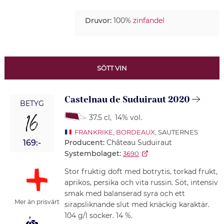
Druvor:
100%
zinfandel
SÖTT VIN
Castelnau de Suduiraut 2020
BETYG
16
37.5 cl
,
14% vol.
FRANKRIKE
,
BORDEAUX
, SAUTERNES
Producent:
Château Suduiraut
169:-
Systembolaget:
3690
Stor fruktig doft med botrytis, torkad frukt,
aprikos, persika och vita russin. Söt, intensiv
smak med balanserad syra och ett
Mer än prisvärt
sirapsliknande slut med knäckig karaktär.
104 g/l socker. 14 %.