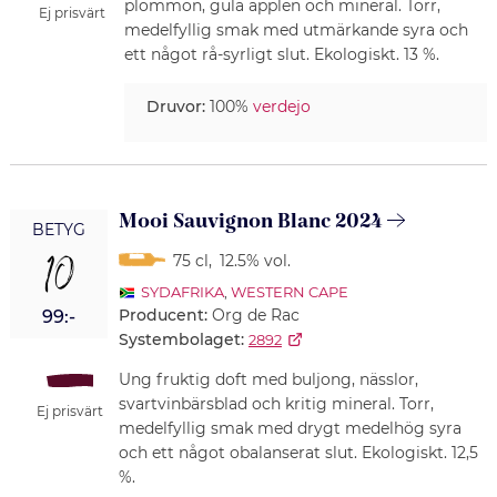
plommon, gula äpplen och mineral. Torr,
Ej prisvärt
medelfyllig smak med utmärkande syra och
ett något rå-syrligt slut. Ekologiskt. 13 %.
Druvor:
100%
verdejo
Mooi Sauvignon Blanc 2024
BETYG
10
75 cl
,
12.5% vol.
SYDAFRIKA
,
WESTERN CAPE
Producent:
Org de Rac
99:-
Systembolaget:
2892
Ung fruktig doft med buljong, nässlor,
svartvinbärsblad och kritig mineral. Torr,
Ej prisvärt
medelfyllig smak med drygt medelhög syra
och ett något obalanserat slut. Ekologiskt. 12,5
%.