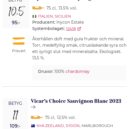
BETYG
10,5
75 cl
,
13.5% vol.
ITALIEN
,
SICILIEN
Producent:
Inycon Estate
95:-
Systembolaget:
12418
Återhållen doft med gula frukter och mineral.
Torr, medelfyllig smak, citrusläskande syra och
Prisvärt
ett syrligt slut med mineralsälta. Ekologiskt.
13,5 %.
Druvor:
100%
chardonnay
Vicar’s Choice Sauvignon Blanc 2023
BETYG
11
75 cl
,
12.5% vol.
109:-
NYA ZEELAND
,
SYDÖN
, MARLBOROUGH