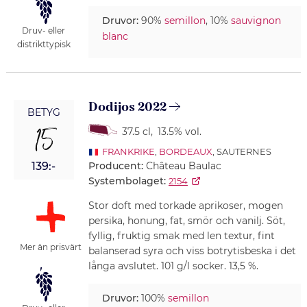
Druvor:
90%
semillon
, 10%
sauvignon
Druv- eller
blanc
distrikttypisk
Dodijos 2022
BETYG
15
37.5 cl
,
13.5% vol.
FRANKRIKE
,
BORDEAUX
, SAUTERNES
Producent:
Château Baulac
139:-
Systembolaget:
2154
Stor doft med torkade aprikoser, mogen
persika, honung, fat, smör och vanilj. Söt,
fyllig, fruktig smak med len textur, fint
Mer än prisvärt
balanserad syra och viss botrytisbeska i det
långa avslutet. 101 g/l socker. 13,5 %.
Druvor:
100%
semillon