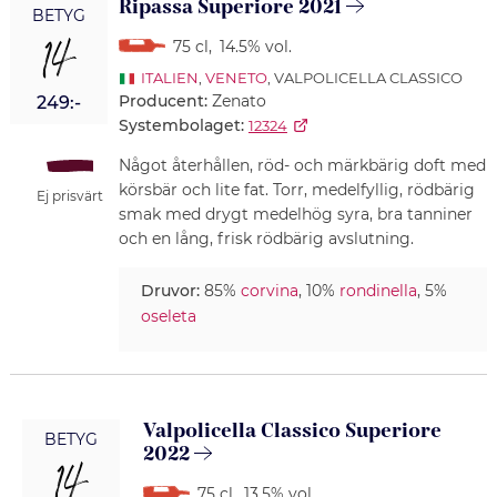
Ripassa Superiore 2021
BETYG
14
75 cl
,
14.5% vol.
ITALIEN
,
VENETO
, VALPOLICELLA CLASSICO
Producent:
Zenato
249:-
Systembolaget:
12324
Något återhållen, röd- och märkbärig doft med
körsbär och lite fat. Torr, medelfyllig, rödbärig
Ej prisvärt
smak med drygt medelhög syra, bra tanniner
och en lång, frisk rödbärig avslutning.
Druvor:
85%
corvina
, 10%
rondinella
, 5%
oseleta
Valpolicella Classico Superiore
BETYG
2022
14
75 cl
,
13.5% vol.