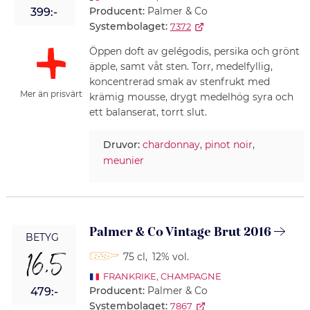
Producent:
Palmer & Co
399:-
Systembolaget:
7372
Öppen doft av gelégodis, persika och grönt
äpple, samt våt sten. Torr, medelfyllig,
koncentrerad smak av stenfrukt med
Mer än prisvärt
krämig mousse, drygt medelhög syra och
ett balanserat, torrt slut.
Druvor:
chardonnay
,
pinot noir
,
meunier
Palmer & Co Vintage Brut 2016
BETYG
16,5
75 cl
,
12% vol.
FRANKRIKE
,
CHAMPAGNE
Producent:
Palmer & Co
479:-
Systembolaget:
7867