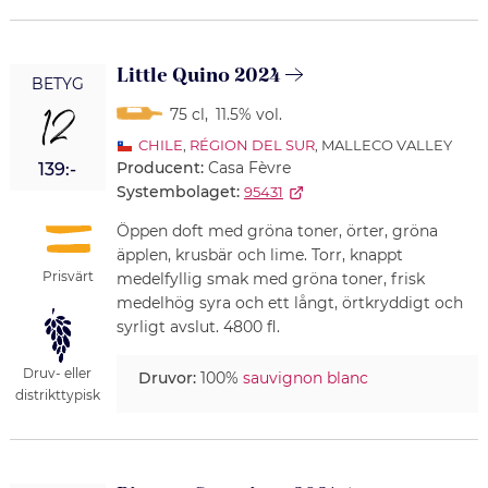
Little Quino 2024
BETYG
12
75 cl
,
11.5% vol.
CHILE
,
RÉGION DEL SUR
, MALLECO VALLEY
Producent:
Casa Fèvre
139:-
Systembolaget:
95431
Öppen doft med gröna toner, örter, gröna
äpplen, krusbär och lime. Torr, knappt
Prisvärt
medelfyllig smak med gröna toner, frisk
medelhög syra och ett långt, örtkryddigt och
syrligt avslut. 4800 fl.
Druv- eller
Druvor:
100%
sauvignon blanc
distrikttypisk