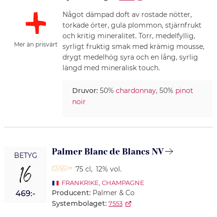
Något dämpad doft av rostade nötter,
torkade örter, gula plommon, stjärnfrukt
och kritig mineralitet. Torr, medelfyllig,
Mer än prisvärt
syrligt fruktig smak med krämig mousse,
drygt medelhög syra och en lång, syrlig
längd med mineralisk touch.
Druvor:
50%
chardonnay
, 50%
pinot
noir
Palmer Blanc de Blancs NV
BETYG
16
75 cl
,
12% vol.
FRANKRIKE
,
CHAMPAGNE
Producent:
Palmer & Co
469:-
Systembolaget:
7553