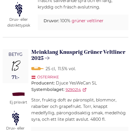
fräscht saliverande syra och en lång,
kryddig och fräsch avslutning.
Druv- eller
Druvor:
100%
grüner veltliner
distrikttypisk
Meinklang Knusprig Grüner Veltliner
BETYG
2025
13
25 cl
,
11.5% vol.
71:-
ÖSTERRIKE
Producent:
Djuce YesWeCan SL
Systembolaget:
9290214
Stor, fruktig doft av päronsplit, blommor,
Ej prisvärt
rabarber och grapefrukt. Torr, knappt
medelfyllig, pärongodisaktig smak, medelhög
syra, och ett lite platt avslut. 4800 fl.
Druv- eller