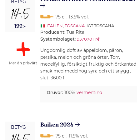
BETYG
14,5
75 cl
,
13.5% vol.
199:-
ITALIEN
,
TOSCANA
, IGT TOSCANA
Producent:
Tua Rita
Systembolaget:
9570701
Ungdomlig doft av äppelblom, päron,
persika, melon och gröna örter. Torr,
Mer än prisvärt
medelfyllig, försiktigt fruktig och örtkantad
smak med medelhög syra och ett snyggt
slut. 3600 fl.
Druvor:
100%
vermentino
Baiken 2024
BETYG
75 cl
,
11.5% vol.