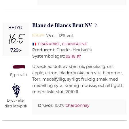
Blanc de Blancs Brut NV
BETYG
16,5
75 cl
,
12% vol.
FRANKRIKE
,
CHAMPAGNE
Producent:
Charles Heidsieck
729:-
Systembolaget:
92118
Utvecklad doft av stenrök, persika, grönt
äpple, citron, bladgrönska och vita blommor.
Ej prisvärt
Torr, medelfyllig, syrligt fruktig smak med
medelhög syra, krämig mousse, och ett gott,
mineraliskt slut. 2010 fl.
Druv- eller
Druvor:
100%
chardonnay
distrikttypisk