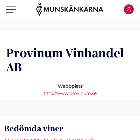
Klicka för
Klicka för meny
Provinum Vinhandel
AB
Webbplats
http://www.provinum.se
Bedömda viner