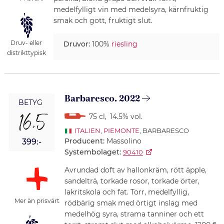
medelfylligt vin med medelsyra, kärnfruktig
smak och gott, fruktigt slut.
Druv- eller
Druvor:
100%
riesling
distrikttypisk
Barbaresco. 2022
BETYG
16,5
75 cl
,
14.5% vol.
ITALIEN
,
PIEMONTE
, BARBARESCO
Producent:
Massolino
399:-
Systembolaget:
90410
Avrundad doft av hallonkräm, rött äpple,
sandelträ, torkade rosor, torkade örter,
lakritskola och fat. Torr, medelfyllig,
Mer än prisvärt
rödbärig smak med örtigt inslag med
medelhög syra, strama tanniner och ett