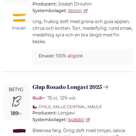
Producent:
Joseph Drouhin
Systembolaget:
550001
Ung, fruktig doft med gröna och gula äpplen,
citrus och kvitten. Torr, medelfyllig, rund smak,
Prisvärt
medelhög syra och en bra längd med fin
beska.
Druvor:
100%
aligoté
Glup Rosado Longavi 2025
BETYG
13
75 cl
,
12% vol.
CHILE
,
VALLE CENTRAL
, MAULE
Producent:
Longavi
189:-
Systembolaget:
9488301
Blekrosa färg. Örtig doft med timjan, salvia