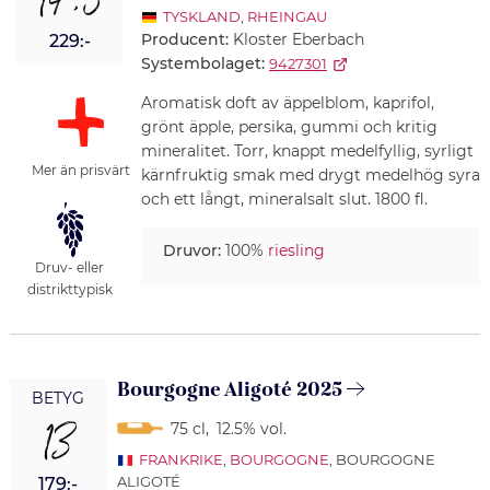
14,5
TYSKLAND
,
RHEINGAU
Producent:
Kloster Eberbach
229:-
Systembolaget:
9427301
Aromatisk doft av äppelblom, kaprifol,
grönt äpple, persika, gummi och kritig
mineralitet. Torr, knappt medelfyllig, syrligt
Mer än prisvärt
kärnfruktig smak med drygt medelhög syra
och ett långt, mineralsalt slut. 1800 fl.
Druvor:
100%
riesling
Druv- eller
distrikttypisk
Bourgogne Aligoté 2025
BETYG
13
75 cl
,
12.5% vol.
FRANKRIKE
,
BOURGOGNE
, BOURGOGNE
ALIGOTÉ
179:-