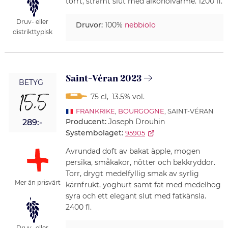
torrt, stramt slut med alkoholvärme. 1200 fl.
Druv- eller
Druvor:
100%
nebbiolo
distrikttypisk
Saint-Véran 2023
BETYG
15,5
75 cl
,
13.5% vol.
FRANKRIKE
,
BOURGOGNE
, SAINT-VÉRAN
Producent:
Joseph Drouhin
289:-
Systembolaget:
95905
Avrundad doft av bakat äpple, mogen
persika, småkakor, nötter och bakkryddor.
Torr, drygt medelfyllig smak av syrlig
Mer än prisvärt
kärnfrukt, yoghurt samt fat med medelhög
syra och ett elegant slut med fatkänsla.
2400 fl.
Druv- eller