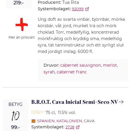
Producent:
Tua Rita
219:-
Systembolaget:
92099
Ung doft av svarta vinbär, björnbär, mörka
körsbär, våt jord, murket trä och mörk
choklad. Torr, medelfyllig, koncentrerad
Mer än prisvärt
mörkfruktig och kryddig sma, medelhög
syra, tät tanninstruktur och ett syrligt slut
med jordigt inslag. 6000 fl.
Druvor:
cabernet sauvignon
,
merlot
,
syrah
,
cabernet franc
B.R.O.T. Cava Inicial Semi-Seco NV
BETYG
10
75 cl
,
11.5% vol.
SPANIEN
,
KATALONIEN
, CAVA
Systembolaget:
99:-
2728