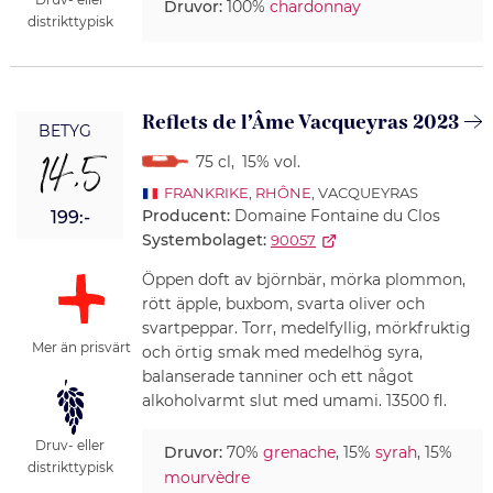
Druvor:
100%
chardonnay
distrikttypisk
Reflets de l’Âme Vacqueyras 2023
BETYG
14,5
75 cl
,
15% vol.
FRANKRIKE
,
RHÔNE
, VACQUEYRAS
Producent:
Domaine Fontaine du Clos
199:-
Systembolaget:
90057
Öppen doft av björnbär, mörka plommon,
rött äpple, buxbom, svarta oliver och
svartpeppar. Torr, medelfyllig, mörkfruktig
Mer än prisvärt
och örtig smak med medelhög syra,
balanserade tanniner och ett något
alkoholvarmt slut med umami. 13500 fl.
Druv- eller
Druvor:
70%
grenache
, 15%
syrah
, 15%
distrikttypisk
mourvèdre