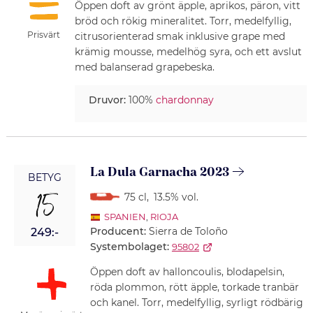
Öppen doft av grönt äpple, aprikos, päron, vitt
bröd och rökig mineralitet. Torr, medelfyllig,
Prisvärt
citrusorienterad smak inklusive grape med
krämig mousse, medelhög syra, och ett avslut
med balanserad grapebeska.
Druvor:
100%
chardonnay
La Dula Garnacha 2023
BETYG
15
75 cl
,
13.5% vol.
SPANIEN
,
RIOJA
Producent:
Sierra de Toloño
249:-
Systembolaget:
95802
Öppen doft av halloncoulis, blodapelsin,
röda plommon, rött äpple, torkade tranbär
och kanel. Torr, medelfyllig, syrligt rödbärig