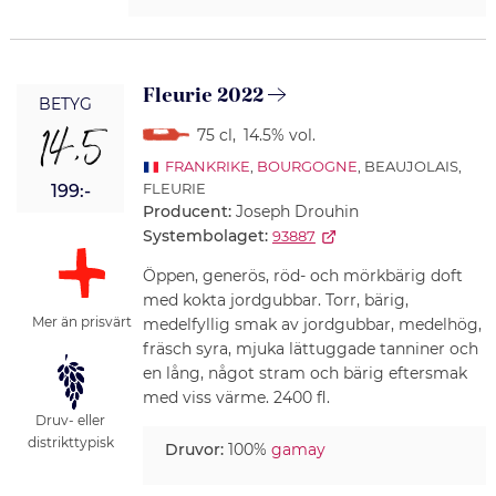
Fleurie 2022
BETYG
14,5
75 cl
,
14.5% vol.
FRANKRIKE
,
BOURGOGNE
, BEAUJOLAIS,
FLEURIE
199:-
Producent:
Joseph Drouhin
Systembolaget:
93887
Öppen, generös, röd- och mörkbärig doft
med kokta jordgubbar. Torr, bärig,
Mer än prisvärt
medelfyllig smak av jordgubbar, medelhög,
fräsch syra, mjuka lättuggade tanniner och
en lång, något stram och bärig eftersmak
med viss värme. 2400 fl.
Druv- eller
distrikttypisk
Druvor:
100%
gamay