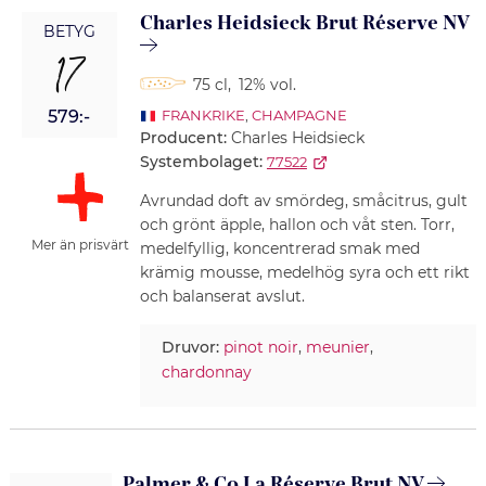
Charles Heidsieck Brut Réserve NV
BETYG
17
75 cl
,
12% vol.
579:-
FRANKRIKE
,
CHAMPAGNE
Producent:
Charles Heidsieck
Systembolaget:
77522
Avrundad doft av smördeg, småcitrus, gult
och grönt äpple, hallon och våt sten. Torr,
Mer än prisvärt
medelfyllig, koncentrerad smak med
krämig mousse, medelhög syra och ett rikt
och balanserat avslut.
Druvor:
pinot noir
,
meunier
,
chardonnay
Palmer & Co La Réserve Brut NV