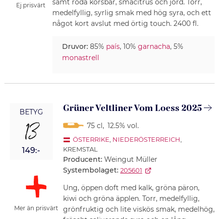
samt röda körsbär, småcitrus och jord. Torr,
Ej prisvärt
medelfyllig, syrlig smak med hög syra, och ett
något kort avslut med örtig touch. 2400 fl.
Druvor:
85%
país
, 10%
garnacha
, 5%
monastrell
Grüner Veltliner Vom Loess 2025
BETYG
13
75 cl
,
12.5% vol.
ÖSTERRIKE
,
NIEDERÖSTERREICH
,
KREMSTAL
149:-
Producent:
Weingut Müller
Systembolaget:
205601
Ung, öppen doft med kalk, gröna päron,
kiwi och gröna äpplen. Torr, medelfyllig,
Mer än prisvärt
grönfruktig och lite viskös smak, medelhög,