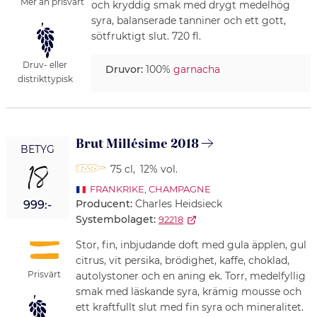
Mer än prisvärt
och kryddig smak med drygt medelhög
syra, balanserade tanniner och ett gott,
sötfruktigt slut. 720 fl.
Druv- eller
Druvor:
100%
garnacha
distrikttypisk
Brut Millésime 2018
BETYG
18
75 cl
,
12% vol.
FRANKRIKE
,
CHAMPAGNE
Producent:
Charles Heidsieck
999:-
Systembolaget:
92218
Stor, fin, inbjudande doft med gula äpplen, gul
citrus, vit persika, brödighet, kaffe, choklad,
Prisvärt
autolystoner och en aning ek. Torr, medelfyllig
smak med läskande syra, krämig mousse och
ett kraftfullt slut med fin syra och mineralitet.