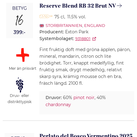
Reserve Blend RB 32 Brut NV
BETYG
16
75 cl
,
11.5% vol.
STORBRITANNIEN
,
ENGLAND
Producent:
Exton Park
399:-
Systembolaget:
9318801
Fint fruktig doft med gröna äpplen, päron,
mineral, mandarin, citron och lite
brödighet. Torr, knappt medelfyllig, fint
Mer än prisvärt
fruktig smak, drygt medelhög, relativt
skarp syra, krämig mousse och en bra,
fräsch längd. 2100 fl.
Druv- eller
Druvor:
60%
pinot noir
, 40%
distrikttypisk
chardonnay
Perlato del Bosco Vermentino 2025