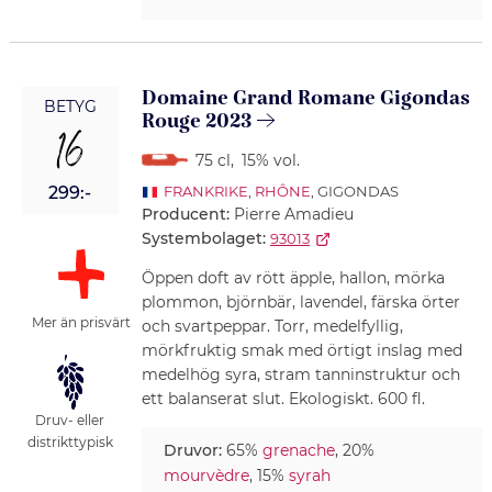
Domaine Grand Romane Gigondas
BETYG
Rouge 2023
16
75 cl
,
15% vol.
299:-
FRANKRIKE
,
RHÔNE
, GIGONDAS
Producent:
Pierre Amadieu
Systembolaget:
93013
Öppen doft av rött äpple, hallon, mörka
plommon, björnbär, lavendel, färska örter
Mer än prisvärt
och svartpeppar. Torr, medelfyllig,
mörkfruktig smak med örtigt inslag med
medelhög syra, stram tanninstruktur och
ett balanserat slut. Ekologiskt. 600 fl.
Druv- eller
distrikttypisk
Druvor:
65%
grenache
, 20%
mourvèdre
, 15%
syrah