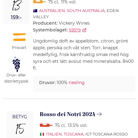
13
75 cl
,
11% vol.
AUSTRALIEN
,
SOUTH AUSTRALIA
, EDEN
VALLEY
159:-
Producent:
Vickery Wines
Systembolaget:
93579
Ungdomlig doft av äppelblom, citron, grönt
äpple, persika och våt sten. Torr, knappt
Prisvärt
medelfyllig, frisk kärnfruktig smak med hög
syra och ett lätt avslut med mineralsälta. 8400
fl.
Druv- eller
distrikttypisk
Druvor:
100%
riesling
Rosso dei Notri 2024
BETYG
15
75 cl
,
13.5% vol.
ITALIEN
,
TOSCANA
, IGT TOSCANA ROSSO