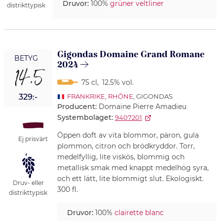
Druvor:
100%
grüner veltliner
distrikttypisk
Gigondas Domaine Grand Romane
BETYG
2024
14,5
75 cl
,
12.5% vol.
329:-
FRANKRIKE
,
RHÔNE
, GIGONDAS
Producent:
Domaine Pierre Amadieu
Systembolaget:
9407201
Öppen doft av vita blommor, päron, gula
Ej prisvärt
plommon, citron och brödkryddor. Torr,
medelfyllig, lite viskös, blommig och
metallisk smak med knappt medelhög syra,
och ett lätt, lite blommigt slut. Ekologiskt.
Druv- eller
300 fl.
distrikttypisk
Druvor:
100%
clairette blanc