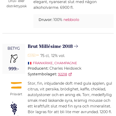
Druv- eller
elegant, nyanserat slut med någon
distrikttypisk
alkoholvärme. 6900 fl.
Druvor:
100%
nebbiolo
Brut Millésime 2018
BETYG
18
75 cl
,
12% vol.
FRANKRIKE
,
CHAMPAGNE
Producent:
Charles Heidsieck
999:-
Systembolaget:
92218
Stor, fin, inbjudande doft med gula äpplen, gul
citrus, vit persika, brödighet, kaffe, choklad,
Prisvärt
autolystoner och en aning ek. Torr, medelfyllig
smak med läskande syra, krämig mousse och
ett kraftfullt slut med fin syra och mineralitet.
Bör lagras för att bli lite mer avrundad. 1200 fl.