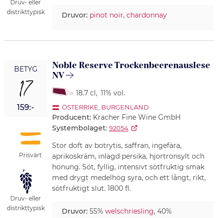
Druv- eller
distrikttypisk
Druvor:
pinot noir
,
chardonnay
Noble Reserve Trockenbeerenauslese
BETYG
NV
17
18.7 cl
,
11% vol.
159:-
ÖSTERRIKE
,
BURGENLAND
Producent:
Kracher Fine Wine GmbH
Systembolaget:
92054
Stor doft av botrytis, saffran, ingefära,
Prisvärt
aprikoskräm, inlagd persika, hjortronsylt och
honung. Söt, fyllig, intensivt sötfruktig smak
med drygt medelhög syra, och ett långt, rikt,
sötfruktigt slut. 1800 fl.
Druv- eller
distrikttypisk
Druvor:
55%
welschriesling
, 40%