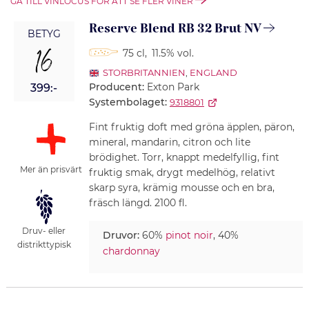
GÅ TILL VINLOCUS FÖR ATT SE FLER VINER
Reserve Blend RB 32 Brut NV
BETYG
16
75 cl
,
11.5% vol.
STORBRITANNIEN
,
ENGLAND
Producent:
Exton Park
399:-
Systembolaget:
9318801
Fint fruktig doft med gröna äpplen, päron,
mineral, mandarin, citron och lite
brödighet. Torr, knappt medelfyllig, fint
Mer än prisvärt
fruktig smak, drygt medelhög, relativt
skarp syra, krämig mousse och en bra,
fräsch längd. 2100 fl.
Druv- eller
Druvor:
60%
pinot noir
, 40%
distrikttypisk
chardonnay