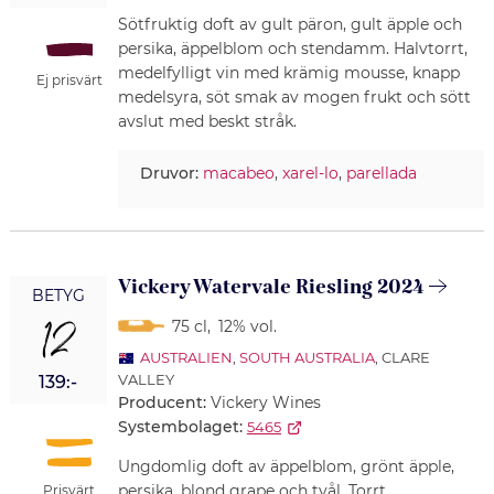
Sötfruktig doft av gult päron, gult äpple och
persika, äppelblom och stendamm. Halvtorrt,
medelfylligt vin med krämig mousse, knapp
Ej prisvärt
medelsyra, söt smak av mogen frukt och sött
avslut med beskt stråk.
Druvor:
macabeo
,
xarel-lo
,
parellada
Vickery Watervale Riesling 2024
BETYG
12
75 cl
,
12% vol.
AUSTRALIEN
,
SOUTH AUSTRALIA
, CLARE
VALLEY
139:-
Producent:
Vickery Wines
Systembolaget:
5465
Ungdomlig doft av äppelblom, grönt äpple,
persika, blond grape och tvål. Torrt,
Prisvärt