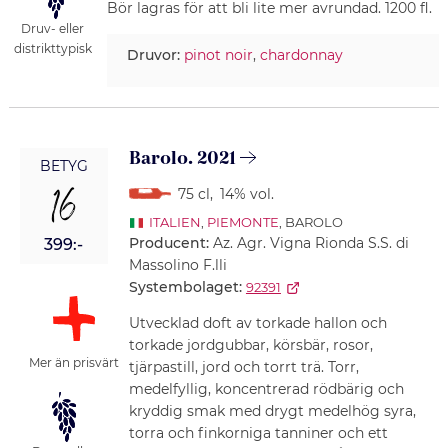
Bör lagras för att bli lite mer avrundad. 1200 fl.
Druv- eller
distrikttypisk
Druvor:
pinot noir
,
chardonnay
Barolo. 2021
BETYG
16
75 cl
,
14% vol.
ITALIEN
,
PIEMONTE
, BAROLO
Producent:
Az. Agr. Vigna Rionda S.S. di
399:-
Massolino F.lli
Systembolaget:
92391
Utvecklad doft av torkade hallon och
torkade jordgubbar, körsbär, rosor,
Mer än prisvärt
tjärpastill, jord och torrt trä. Torr,
medelfyllig, koncentrerad rödbärig och
kryddig smak med drygt medelhög syra,
torra och finkorniga tanniner och ett