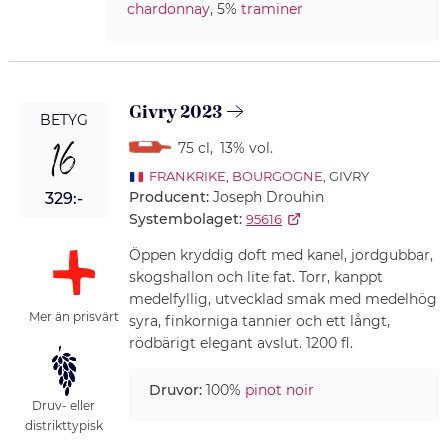
chardonnay
, 5%
traminer
Givry 2023
BETYG
16
75 cl
,
13% vol.
FRANKRIKE
,
BOURGOGNE
, GIVRY
Producent:
Joseph Drouhin
329:-
Systembolaget:
95616
Öppen kryddig doft med kanel, jordgubbar,
skogshallon och lite fat. Torr, kanppt
medelfyllig, utvecklad smak med medelhög
Mer än prisvärt
syra, finkorniga tannier och ett långt,
rödbärigt elegant avslut. 1200 fl.
Druvor:
100%
pinot noir
Druv- eller
distrikttypisk