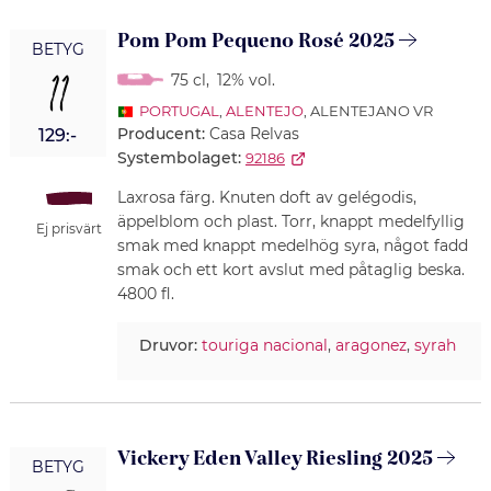
Pom Pom Pequeno Rosé 2025
BETYG
11
75 cl
,
12% vol.
PORTUGAL
,
ALENTEJO
, ALENTEJANO VR
Producent:
Casa Relvas
129:-
Systembolaget:
92186
Laxrosa färg. Knuten doft av gelégodis,
äppelblom och plast. Torr, knappt medelfyllig
Ej prisvärt
smak med knappt medelhög syra, något fadd
smak och ett kort avslut med påtaglig beska.
4800 fl.
Druvor:
touriga nacional
,
aragonez
,
syrah
Vickery Eden Valley Riesling 2025
BETYG