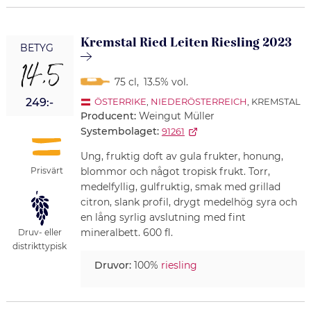
Kremstal Ried Leiten Riesling 2023
BETYG
14,5
75 cl
,
13.5% vol.
249:-
ÖSTERRIKE
,
NIEDERÖSTERREICH
, KREMSTAL
Producent:
Weingut Müller
Systembolaget:
91261
Ung, fruktig doft av gula frukter, honung,
Prisvärt
blommor och något tropisk frukt. Torr,
medelfyllig, gulfruktig, smak med grillad
citron, slank profil, drygt medelhög syra och
en lång syrlig avslutning med fint
mineralbett. 600 fl.
Druv- eller
distrikttypisk
Druvor:
100%
riesling