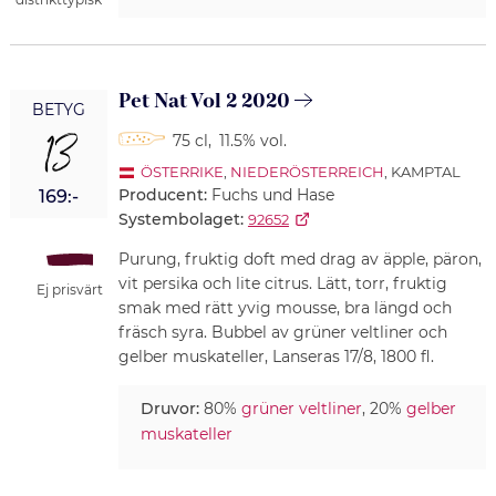
Pet Nat Vol 2 2020
BETYG
13
75 cl
,
11.5% vol.
ÖSTERRIKE
,
NIEDERÖSTERREICH
, KAMPTAL
Producent:
Fuchs und Hase
169:-
Systembolaget:
92652
Purung, fruktig doft med drag av äpple, päron,
vit persika och lite citrus. Lätt, torr, fruktig
Ej prisvärt
smak med rätt yvig mousse, bra längd och
fräsch syra. Bubbel av grüner veltliner och
gelber muskateller, Lanseras 17/8, 1800 fl.
Druvor:
80%
grüner veltliner
, 20%
gelber
muskateller