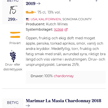
BETYG
2019
15
75 cl
,
13% vol.
299:-
USA
,
KALIFORNIEN
, SONOMA COUNTY
Producent:
Kutch Wines
Systembolaget:
92368
Öppen, fruktig och ekig doft med moget
Prisvärt
äpple, persika, torkad aprikos, smör, vanilj och
andra kryddor. Medelfyllig, torr, fruktig och
fatig smak med snäll, avrundad syra, riktigt bra
längd och viss värme i avslutningen. Druv- och
ursprungstypiskt. Lanseras 21/9,
Druv- eller
distrikttypisk
Druvor:
100%
chardonnay
Marimar La Masia Chardonnay 2018
BETYG