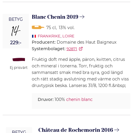
Blanc Chenin 2019
BETYG
14
75 cl
,
13% vol.
FRANKRIKE
,
LOIRE
Producent:
Domaine des Haut Baigneux
229:-
Systembolaget:
92871
Fruktig doft med äpple, päron, kvitten, citrus
och mineral i tonerna. Torr, fruktig och
Ej prisvärt
sammansatt smak med bra syra, god längd
och rätt stadig avslutning med värme och viss
druvtypisk beska. Lanseras 31/8, 1200 fl.&nbsp;
Druvor:
100%
chenin blanc
Château de Rochemorin 2016
BETYG