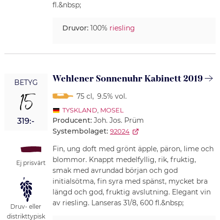
fl.&nbsp;
Druvor:
100%
riesling
Wehlener Sonnenuhr Kabinett 2019
BETYG
15
75 cl
,
9.5% vol.
TYSKLAND
,
MOSEL
Producent:
Joh. Jos. Prüm
319:-
Systembolaget:
92024
Fin, ung doft med grönt äpple, päron, lime och
blommor. Knappt medelfyllig, rik, fruktig,
Ej prisvärt
smak med avrundad början och god
initialsötma, fin syra med spänst, mycket bra
längd och god, fruktig avslutning. Elegant vin
av riesling. Lanseras 31/8, 600 fl.&nbsp;
Druv- eller
distrikttypisk