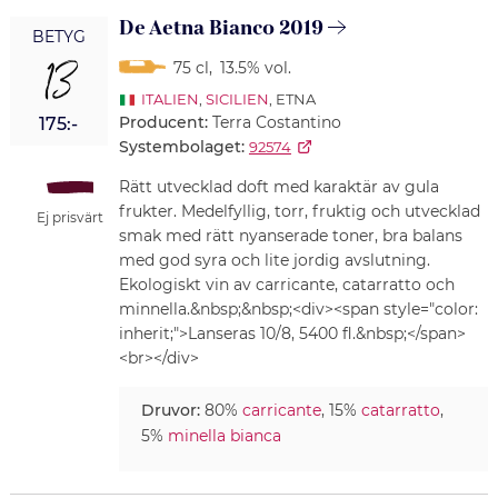
De Aetna Bianco 2019
BETYG
13
75 cl
,
13.5% vol.
ITALIEN
,
SICILIEN
, ETNA
Producent:
Terra Costantino
175:-
Systembolaget:
92574
Rätt utvecklad doft med karaktär av gula
frukter. Medelfyllig, torr, fruktig och utvecklad
Ej prisvärt
smak med rätt nyanserade toner, bra balans
med god syra och lite jordig avslutning.
Ekologiskt vin av carricante, catarratto och
minnella.&nbsp;&nbsp;<div><span style="color:
inherit;">Lanseras 10/8, 5400 fl.&nbsp;</span>
<br></div>
Druvor:
80%
carricante
, 15%
catarratto
,
5%
minella bianca