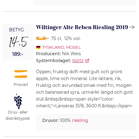
Wiltinger Alte Reben Riesling 2019
BETYG
14,5
75 cl
,
12% vol.
TYSKLAND
,
MOSEL
Producent:
Nik Weis
189:-
Systembolaget:
92012
Öppen, fruktig doft med gult och grönt
äpple, lime och mineral. Lite lättare, rik,
Prisvärt
fruktig och avrundad smak med fin, mogen
och balanserad syra, utmärkt längd och gott
slut.&nbsp;&nbsp;<span style="color:
inherit;">Lanseras 31/8, 3600 fl.&nbsp;</span>
Druv- eller
distrikttypisk
Druvor:
100%
riesling