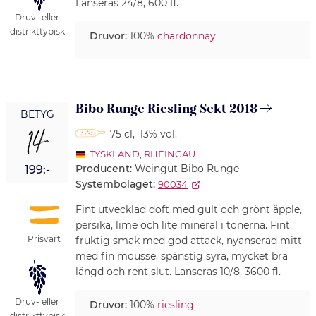
Lanseras 24/8, 600 fl.
Druv- eller
distrikttypisk
Druvor:
100%
chardonnay
Bibo Runge Riesling Sekt 2018
BETYG
14
75 cl
,
13% vol.
TYSKLAND
,
RHEINGAU
Producent:
Weingut Bibo Runge
199:-
Systembolaget:
90034
Fint utvecklad doft med gult och grönt äpple,
persika, lime och lite mineral i tonerna. Fint
Prisvärt
fruktig smak med god attack, nyanserad mitt
med fin mousse, spänstig syra, mycket bra
längd och rent slut. Lanseras 10/8, 3600 fl.
Druv- eller
Druvor:
100%
riesling
distrikttypisk