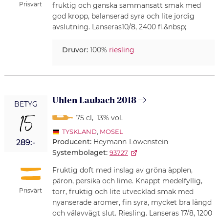
Prisvärt
fruktig och ganska sammansatt smak med
god kropp, balanserad syra och lite jordig
avslutning. Lanseras10/8, 2400 fl.&nbsp;
Druvor:
100%
riesling
Uhlen Laubach 2018
BETYG
15
75 cl
,
13% vol.
TYSKLAND
,
MOSEL
Producent:
Heymann-Löwenstein
289:-
Systembolaget:
93727
Fruktig doft med inslag av gröna äpplen,
päron, persika och lime. Knappt medelfyllig,
Prisvärt
torr, fruktig och lite utvecklad smak med
nyanserade aromer, fin syra, mycket bra längd
och välavvägt slut. Riesling. Lanseras 17/8, 1200