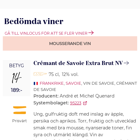
Bedömda viner
GÅ TILL VINLOCUS FÖR ATT SE FLER VINER
MOUSSERANDE VIN
Crémant de Savoie Extra Brut NV
BETYG
14
75 cl
,
12% vol.
FRANKRIKE
,
SAVOIE
, VIN DE SAVOIE, CRÉMANT
DE SAVOIE
189:-
Producent:
André et Michel Quenard
Systembolaget:
95223
Ung, gulfruktig doft med inslag av äpple,
persika och aprikos. Torr, fruktig och utvecklad
Prisvärt
smak med bra mousse, nyanserade toner, fin
syra och utmärkt klängd. Vin av