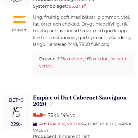
Systembolaget:
95527
Ung, fruktig doft med blåbär, plommon, viol,
fat, örter och choklad. Drygt medelfyllig, rik,
Prisvärt
fruktig och avrundad smak med god kropp,
lite torra ektanniner, god syra och oklanderlig
längd. Lanseras 24/8, 7800 fl.&nbsp;
Druvor:
90%
malbec
, 9%
merlot
, 1%
petit
verdot
Empire of Dirt Cabernet Sauvignon
BETYG
2020
15
75 cl
,
14% vol.
229:-
AUSTRALIEN
,
VICTORIA
, PORT PHILLIP, YARRA
VALLEY
Producent:
Empire of Dirt