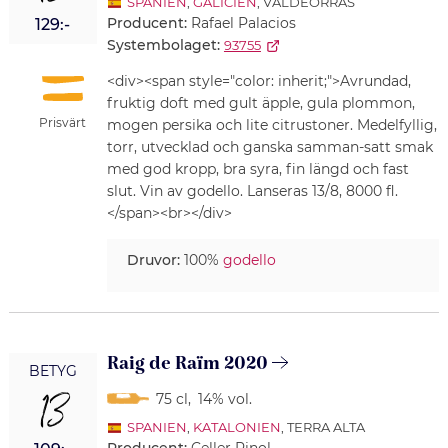
SPANIEN
,
GALICIEN
, VALDEORRAS
Producent:
Rafael Palacios
129:-
Systembolaget:
93755
<div><span style="color: inherit;">Avrundad,
fruktig doft med gult äpple, gula plommon,
Prisvärt
mogen persika och lite citrustoner. Medelfyllig,
torr, utvecklad och ganska samman-satt smak
med god kropp, bra syra, fin längd och fast
slut. Vin av godello. Lanseras 13/8, 8000 fl.
</span><br></div>
Druvor:
100%
godello
Raig de Raïm 2020
BETYG
13
75 cl
,
14% vol.
SPANIEN
,
KATALONIEN
, TERRA ALTA