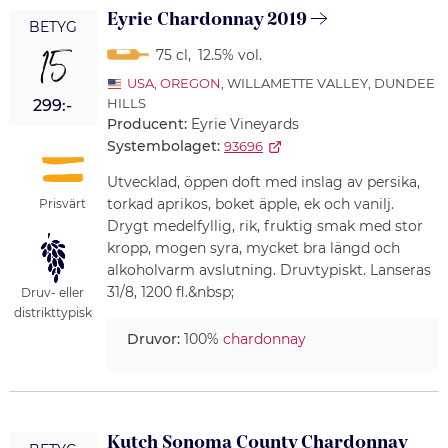
Eyrie Chardonnay 2019
BETYG
15
75 cl
,
12.5% vol.
USA
,
OREGON
, WILLAMETTE VALLEY, DUNDEE
HILLS
299:-
Producent:
Eyrie Vineyards
Systembolaget:
93696
Utvecklad, öppen doft med inslag av persika,
torkad aprikos, boket äpple, ek och vanilj.
Prisvärt
Drygt medelfyllig, rik, fruktig smak med stor
kropp, mogen syra, mycket bra längd och
alkoholvarm avslutning. Druvtypiskt. Lanseras
31/8, 1200 fl.&nbsp;
Druv- eller
distrikttypisk
Druvor:
100%
chardonnay
Kutch Sonoma County Chardonnay