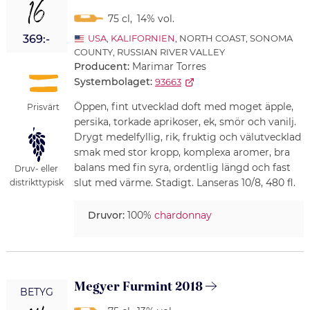
16
75 cl
,
14% vol.
369:-
USA
,
KALIFORNIEN
, NORTH COAST, SONOMA
COUNTY, RUSSIAN RIVER VALLEY
Producent:
Marimar Torres
Systembolaget:
93663
Öppen, fint utvecklad doft med moget äpple,
Prisvärt
persika, torkade aprikoser, ek, smör och vanilj.
Drygt medelfyllig, rik, fruktig och välutvecklad
smak med stor kropp, komplexa aromer, bra
balans med fin syra, ordentlig längd och fast
Druv- eller
slut med värme. Stadigt. Lanseras 10/8, 480 fl.
distrikttypisk
Druvor:
100%
chardonnay
Megyer Furmint 2018
BETYG