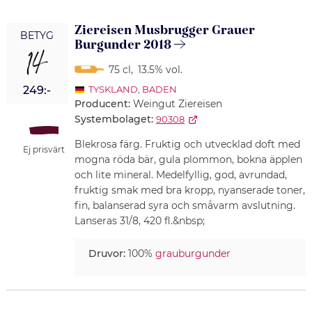
Ziereisen Musbrugger Grauer
BETYG
Burgunder 2018
14
75 cl
,
13.5% vol.
249:-
TYSKLAND
,
BADEN
Producent:
Weingut Ziereisen
Systembolaget:
90308
Blekrosa färg. Fruktig och utvecklad doft med
Ej prisvärt
mogna röda bär, gula plommon, bokna äpplen
och lite mineral. Medelfyllig, god, avrundad,
fruktig smak med bra kropp, nyanserade toner,
fin, balanserad syra och småvarm avslutning.
Lanseras 31/8, 420 fl.&nbsp;
Druvor:
100%
grauburgunder