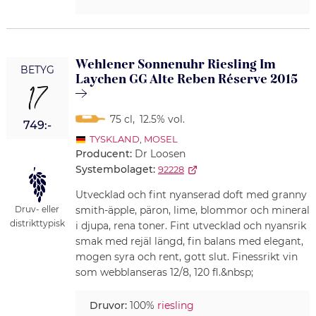
Wehlener Sonnenuhr Riesling Im
BETYG
Laychen GG Alte Reben Réserve 2015
17
75 cl
,
12.5% vol.
749:-
TYSKLAND
,
MOSEL
Producent:
Dr Loosen
Systembolaget:
92228
Utvecklad och fint nyanserad doft med granny
Druv- eller
smith-äpple, päron, lime, blommor och mineral
distrikttypisk
i djupa, rena toner. Fint utvecklad och nyansrik
smak med rejäl längd, fin balans med elegant,
mogen syra och rent, gott slut. Finessrikt vin
som webblanseras 12/8, 120 fl.&nbsp;
Druvor:
100%
riesling