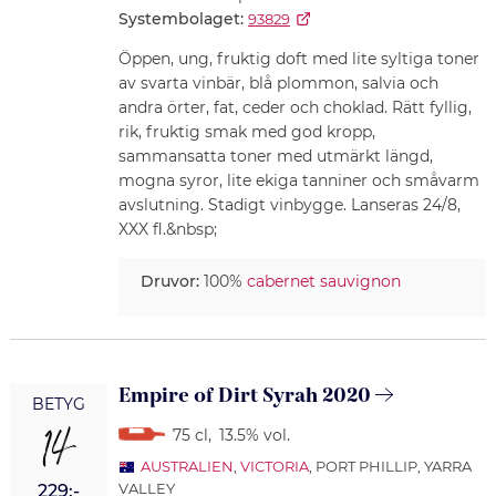
Systembolaget:
93829
Öppen, ung, fruktig doft med lite syltiga toner
av svarta vinbär, blå plommon, salvia och
andra örter, fat, ceder och choklad. Rätt fyllig,
rik, fruktig smak med god kropp,
sammansatta toner med utmärkt längd,
mogna syror, lite ekiga tanniner och småvarm
avslutning. Stadigt vinbygge. Lanseras 24/8,
XXX fl.&nbsp;
Druvor:
100%
cabernet sauvignon
Empire of Dirt Syrah 2020
BETYG
14
75 cl
,
13.5% vol.
AUSTRALIEN
,
VICTORIA
, PORT PHILLIP, YARRA
VALLEY
229:-