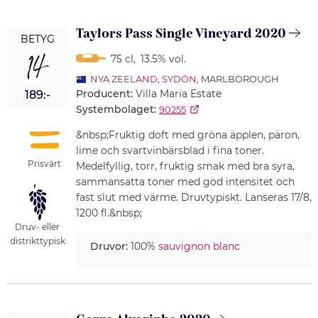
Taylors Pass Single Vineyard 2020
BETYG
14
75 cl
,
13.5% vol.
NYA ZEELAND
,
SYDÖN
, MARLBOROUGH
Producent:
Villa Maria Estate
189:-
Systembolaget:
90255
&nbsp;Fruktig doft med gröna äpplen, päron,
lime och svartvinbärsblad i fina toner.
Prisvärt
Medelfyllig, torr, fruktig smak med bra syra,
sammansatta toner med god intensitet och
fast slut med värme. Druvtypiskt. Lanseras 17/8,
1200 fl.&nbsp;
Druv- eller
distrikttypisk
Druvor:
100%
sauvignon blanc