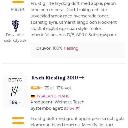
Fruktig, lite kryddig doft med äpple, päron,
Prisvärt
lime och mineral. God, fruktig och lite
utvecklad smak med nyanserade toner,
spänstig syra, utmärkt längd och klockrent
slut.&nbsp;&nbsp;<span style="color:
inherit;">Lanseras 17/8, 600 fl.&nbsp;</span>
Druv- eller
distrikttypisk
Druvor:
100%
riesling
Tesch Riesling 2019
BETYG
14
75 cl
,
13% vol.
TYSKLAND
,
NAHE
Producent:
Weingut Tesch
189:-
Systembolaget:
95154
Fruktig doft med grönt äpple, persika och gula
plommon bland tonerna. Medelfyllig, torr,