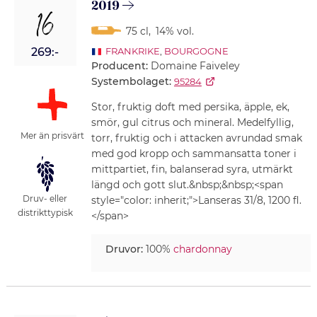
2019
16
75 cl
,
14% vol.
269:-
FRANKRIKE
,
BOURGOGNE
Producent:
Domaine Faiveley
Systembolaget:
95284
Stor, fruktig doft med persika, äpple, ek,
smör, gul citrus och mineral. Medelfyllig,
Mer än prisvärt
torr, fruktig och i attacken avrundad smak
med god kropp och sammansatta toner i
mittpartiet, fin, balanserad syra, utmärkt
längd och gott slut.&nbsp;&nbsp;<span
Druv- eller
style="color: inherit;">Lanseras 31/8, 1200 fl.
distrikttypisk
</span>
Druvor:
100%
chardonnay