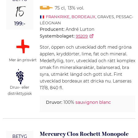
15
75 cl
,
13% vol.
FRANKRIKE
,
BORDEAUX
, GRAVES, PESSAC-
LÉOGNAN
199:-
Producent:
André Lurton
Systembolaget:
95209
Stor, öppen och utvecklad doft med gröna
äpplen, kryddörter, lime, fat och mineral.
Mer än prisvärt
Medelfyllig, torr, utvecklad och rätt komplex
smak fin mineralkaraktär, balanserad, bra
syra, utmärkt längd och gott slut. Fint
utvecklad bordeaux att dricka nu. Lanseras
17/8, 840 fl.
Druv- eller
distrikttypisk
Druvor:
100%
sauvignon blanc
Mercurey Clos Rochett Monopole
BETYG