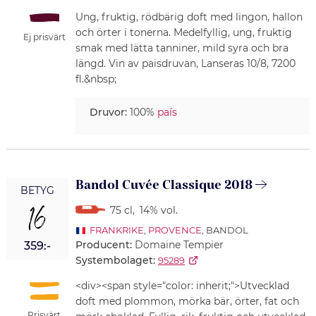
Ung, fruktig, rödbärig doft med lingon, hallon
och örter i tonerna. Medelfyllig, ung, fruktig
Ej prisvärt
smak med lätta tanniner, mild syra och bra
längd. Vin av paisdruvan, Lanseras 10/8, 7200
fl.&nbsp;
Druvor:
100%
país
Bandol Cuvée Classique 2018
BETYG
16
75 cl
,
14% vol.
FRANKRIKE
,
PROVENCE
, BANDOL
Producent:
Domaine Tempier
359:-
Systembolaget:
95289
<div><span style="color: inherit;">Utvecklad
doft med plommon, mörka bär, örter, fat och
Prisvärt