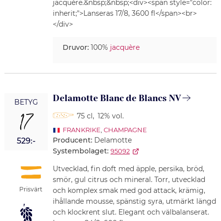
jacquère.&nbsp;&nbsp;<div><span style="color:
inherit;">Lanseras 17/8, 3600 fl</span><br>
</div>
Druvor:
100%
jacquère
Delamotte Blanc de Blancs NV
BETYG
17
75 cl
,
12% vol.
FRANKRIKE
,
CHAMPAGNE
Producent:
Delamotte
529:-
Systembolaget:
95092
Utvecklad, fin doft med äpple, persika, bröd,
smör, gul citrus och mineral. Torr, utvecklad
Prisvärt
och komplex smak med god attack, krämig,
ihållande mousse, spänstig syra, utmärkt längd
och klockrent slut. Elegant och välbalanserat.