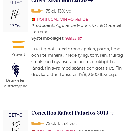
Gorro Alvarinho 2020
BETYG
14
75 cl
,
13% vol.
PORTUGAL
,
VINHO VERDE
Producent:
Aguiar de Morais Vaz & Olazabal
170:-
Ferreira
Systembolaget:
93955
Fruktig doft med gröna äpplen, päron, lime
Prisvärt
och lite mineral. Medelfyllig, torr, ren, fruktig
smak med nyanserade aromer, riktigt bra
längd, fin syra med spänst och gott slut. Fin
druvkaraktär. Lanseras 17/8, 3600 fl.&nbsp;
Druv- eller
distrikttypisk
Concellos Rafael Palacios 2019
BETYG
13
75 cl
,
13.5% vol.