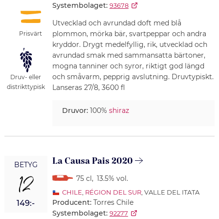
Systembolaget:
93678
Utvecklad och avrundad doft med blå
plommon, mörka bär, svartpeppar och andra
Prisvärt
kryddor. Drygt medelfyllig, rik, utvecklad och
avrundad smak med sammansatta bärtoner,
mogna tanniner och syror, riktigt god längd
och småvarm, pepprig avslutning. Druvtypiskt.
Druv- eller
distrikttypisk
Lanseras 27/8, 3600 fl
Druvor:
100%
shiraz
La Causa Pais 2020
BETYG
12
75 cl
,
13.5% vol.
CHILE
,
RÉGION DEL SUR
, VALLE DEL ITATA
Producent:
Torres Chile
149:-
Systembolaget:
92277