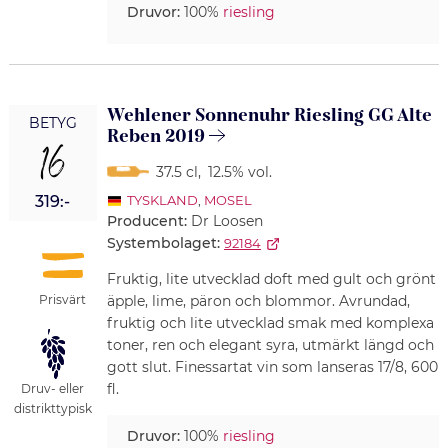
Druvor:
100%
riesling
Wehlener Sonnenuhr Riesling GG Alte
BETYG
Reben 2019
16
37.5 cl
,
12.5% vol.
319:-
TYSKLAND
,
MOSEL
Producent:
Dr Loosen
Systembolaget:
92184
Fruktig, lite utvecklad doft med gult och grönt
Prisvärt
äpple, lime, päron och blommor. Avrundad,
fruktig och lite utvecklad smak med komplexa
toner, ren och elegant syra, utmärkt längd och
gott slut. Finessartat vin som lanseras 17/8, 600
fl.
Druv- eller
distrikttypisk
Druvor:
100%
riesling