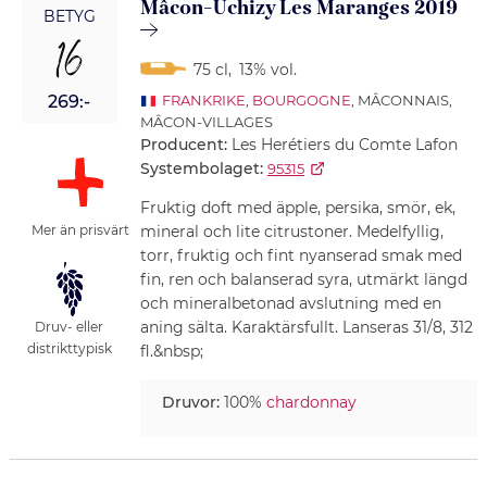
Mâcon-Uchizy Les Maranges 2019
BETYG
16
75 cl
,
13% vol.
269:-
FRANKRIKE
,
BOURGOGNE
, MÂCONNAIS,
MÂCON-VILLAGES
Producent:
Les Herétiers du Comte Lafon
Systembolaget:
95315
Fruktig doft med äpple, persika, smör, ek,
mineral och lite citrustoner. Medelfyllig,
Mer än prisvärt
torr, fruktig och fint nyanserad smak med
fin, ren och balanserad syra, utmärkt längd
och mineralbetonad avslutning med en
aning sälta. Karaktärsfullt. Lanseras 31/8, 312
Druv- eller
distrikttypisk
fl.&nbsp;
Druvor:
100%
chardonnay