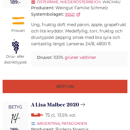
189:-
ÖSTERRIKE
,
NIEDERÖSTERREICH
, WACHAU
Producent:
Weingut Familie Schmelz
Systembolaget:
95521
Ung, fruktig doft med päron, äpple, grapefrukt
Prisvärt
och lite kryddor. Medelfyllig, torr, fruktig och
druvtypiskt pepprig smak med bra syra och
oantastlig längd. Lanseras 24/8, 4800 fl.
Druv- eller
Druvor:
100%
grüner veltliner
distrikttypisk
RÖTT VIN
A Lisa Malbec 2020
BETYG
14
75 cl
,
13.5% vol.
ARGENTINA
,
PATAGONIEN
Producent:
Bodega Noemia
189:-