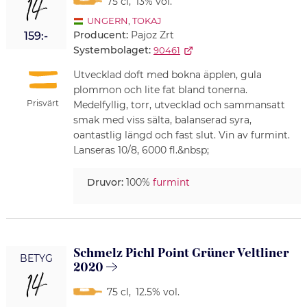
14
75 cl
,
13% vol.
UNGERN
,
TOKAJ
Producent:
Pajoz Zrt
159:-
Systembolaget:
90461
Utvecklad doft med bokna äpplen, gula
plommon och lite fat bland tonerna.
Prisvärt
Medelfyllig, torr, utvecklad och sammansatt
smak med viss sälta, balanserad syra,
oantastlig längd och fast slut. Vin av furmint.
Lanseras 10/8, 6000 fl.&nbsp;
Druvor:
100%
furmint
Schmelz Pichl Point Grüner Veltliner
BETYG
2020
14
75 cl
,
12.5% vol.