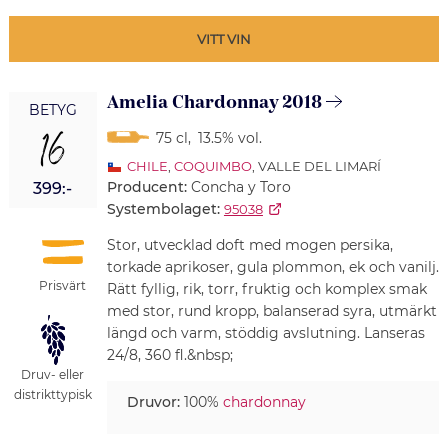
VITT VIN
Amelia Chardonnay 2018
BETYG
16
75 cl
,
13.5% vol.
CHILE
,
COQUIMBO
, VALLE DEL LIMARÍ
Producent:
Concha y Toro
399:-
Systembolaget:
95038
Stor, utvecklad doft med mogen persika,
torkade aprikoser, gula plommon, ek och vanilj.
Prisvärt
Rätt fyllig, rik, torr, fruktig och komplex smak
med stor, rund kropp, balanserad syra, utmärkt
längd och varm, stöddig avslutning. Lanseras
24/8, 360 fl.&nbsp;
Druv- eller
distrikttypisk
Druvor:
100%
chardonnay