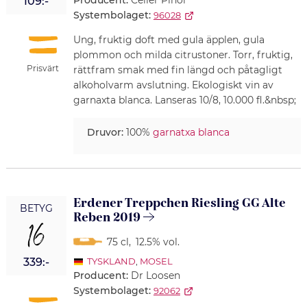
Producent:
Celler Pinol
109:-
Systembolaget:
96028
Ung, fruktig doft med gula äpplen, gula
plommon och milda citrustoner. Torr, fruktig,
Prisvärt
rättfram smak med fin längd och påtagligt
alkoholvarm avslutning. Ekologiskt vin av
garnaxta blanca. Lanseras 10/8, 10.000 fl.&nbsp;
Druvor:
100%
garnatxa blanca
Erdener Treppchen Riesling GG Alte
BETYG
Reben 2019
16
75 cl
,
12.5% vol.
339:-
TYSKLAND
,
MOSEL
Producent:
Dr Loosen
Systembolaget:
92062