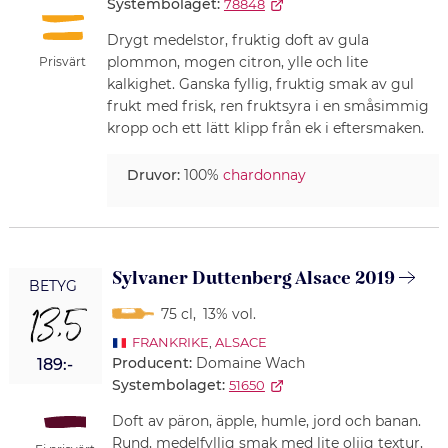
Systembolaget:
78848
Drygt medelstor, fruktig doft av gula
plommon, mogen citron, ylle och lite
Prisvärt
kalkighet. Ganska fyllig, fruktig smak av gul
frukt med frisk, ren fruktsyra i en småsimmig
kropp och ett lätt klipp från ek i eftersmaken.
Druvor:
100%
chardonnay
Sylvaner Duttenberg Alsace 2019
BETYG
13,5
75 cl
,
13% vol.
FRANKRIKE
,
ALSACE
Producent:
Domaine Wach
189:-
Systembolaget:
51650
Doft av päron, äpple, humle, jord och banan.
Rund, medelfyllig smak med lite oljig textur,