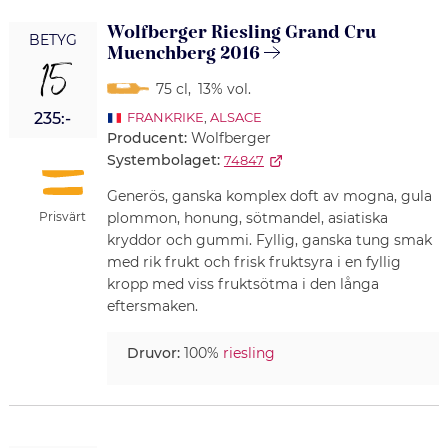
Wolfberger Riesling Grand Cru
BETYG
Muenchberg 2016
15
75 cl
,
13% vol.
235:-
FRANKRIKE
,
ALSACE
Producent:
Wolfberger
Systembolaget:
74847
Generös, ganska komplex doft av mogna, gula
Prisvärt
plommon, honung, sötmandel, asiatiska
kryddor och gummi. Fyllig, ganska tung smak
med rik frukt och frisk fruktsyra i en fyllig
kropp med viss fruktsötma i den långa
eftersmaken.
Druvor:
100%
riesling