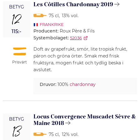
Les Côtilles Chardonnay 2019
BETYG
12
75 cl
,
13% vol.
FRANKRIKE
Producent:
Roux Père & Fils
115:-
Systembolaget:
52036
Doft av grapefrukt, smör, lite tropisk frukt,
päron och gröna örter. Smak med frisk
Prisvärt
fruktsyra, mogen frukt och tydlig beska i
avslutet.
Druvor:
100%
chardonnay
Locus Convergence Muscadet Sèvre &
BETYG
Maine 2018
13
75 cl
,
12% vol.