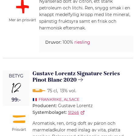
Nyanserad doft av citron, ett stänk
petroleum och litchi. Ren, snygg smak i en
knappt medelfyllig kropp med lite mineral,
Mer än prisvärt
spänstig fruktsyra samt en frisk och
harmonisk eftersmak.
Druvor:
100%
riesling
Gustave Lorentz Signature Series
BETYG
Pinot Blanc 2020
12
75 cl
,
13% vol.
99:-
FRANKRIKE
,
ALSACE
Producent:
Gustave Lorentz
Systembolaget:
51246
Aromatisk, ren, örtig doft av päron och
Prisvärt
marmeladkulor med inslag av vita, platta