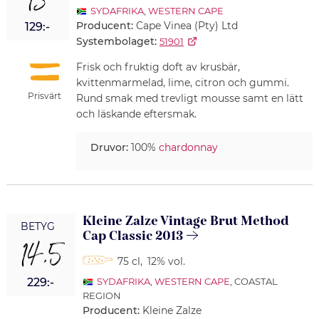
13
SYDAFRIKA
,
WESTERN CAPE
Producent:
Cape Vinea (Pty) Ltd
129:-
Systembolaget:
51901
Frisk och fruktig doft av krusbär,
kvittenmarmelad, lime, citron och gummi.
Prisvärt
Rund smak med trevligt mousse samt en lätt
och läskande eftersmak.
Druvor:
100%
chardonnay
Kleine Zalze Vintage Brut Method
BETYG
Cap Classic 2013
14,5
75 cl
,
12% vol.
229:-
SYDAFRIKA
,
WESTERN CAPE
, COASTAL
REGION
Producent:
Kleine Zalze