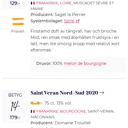
129:-
FRANKRIKE
,
LOIRE
, MUSCADET SÈVRE ET
MAINE
Producent:
Saget la Perrier
Systembolaget:
52016
Finstämd doft av tångvall, hav och brioche.
Prisvärt
Mild, ren smak med återhållen fruktsyra i en
lätt, men lite smörig kropp med relativt kort
eftersmak.
Druvor:
100%
melon de bourgogne
Saint Veran Nord-Sud 2020
BETYG
14
75 cl
,
13% vol.
FRANKRIKE
,
BOURGOGNE
, SAINT-VÉRAN,
MÂCONNAIS
179:-
Producent:
Domaine Trouillet