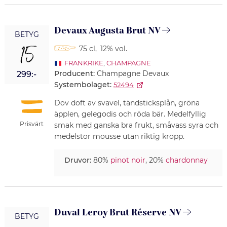
Devaux Augusta Brut NV
BETYG
15
75 cl
,
12% vol.
FRANKRIKE
,
CHAMPAGNE
Producent:
Champagne Devaux
299:-
Systembolaget:
52494
Dov doft av svavel, tändsticksplån, gröna
äpplen, gelegodis och röda bär. Medelfyllig
Prisvärt
smak med ganska bra frukt, småvass syra och
medelstor mousse utan riktig kropp.
Druvor:
80%
pinot noir
, 20%
chardonnay
Duval Leroy Brut Réserve NV
BETYG