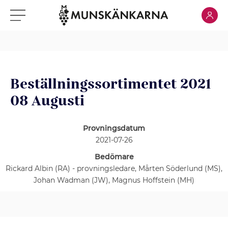
Klicka för
Klicka för meny
Beställningssortimentet 2021
08 Augusti
Provningsdatum
2021-07-26
Bedömare
Rickard Albin (RA) - provningsledare, Mårten Söderlund (MS),
Johan Wadman (JW), Magnus Hoffstein (MH)