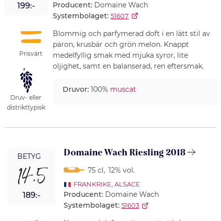
Producent:
Domaine Wach
199:-
Systembolaget:
51607
Blommig och parfymerad doft i en lätt stil av
päron, krusbär och grön melon. Knappt
Prisvärt
medelfyllig smak med mjuka syror, lite
oljighet, samt en balanserad, ren eftersmak.
Druvor:
100%
muscat
Druv- eller
distrikttypisk
Domaine Wach Riesling 2018
BETYG
14,5
75 cl
,
12% vol.
FRANKRIKE
,
ALSACE
Producent:
Domaine Wach
189:-
Systembolaget:
51603