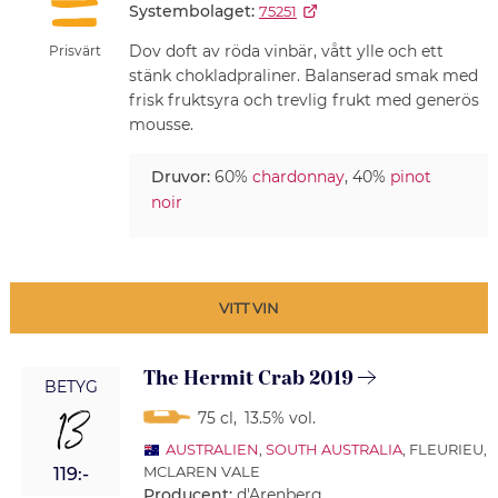
Systembolaget:
75251
Dov doft av röda vinbär, vått ylle och ett
Prisvärt
stänk chokladpraliner. Balanserad smak med
frisk fruktsyra och trevlig frukt med generös
mousse.
Druvor:
60%
chardonnay
, 40%
pinot
noir
VITT VIN
The Hermit Crab 2019
BETYG
13
75 cl
,
13.5% vol.
AUSTRALIEN
,
SOUTH AUSTRALIA
, FLEURIEU,
MCLAREN VALE
119:-
Producent:
d'Arenberg