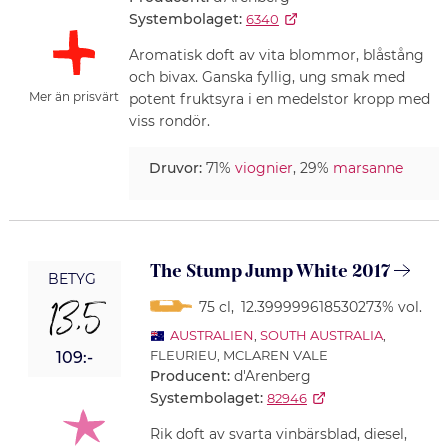
Systembolaget:
6340
Aromatisk doft av vita blommor, blåstång
och bivax. Ganska fyllig, ung smak med
Mer än prisvärt
potent fruktsyra i en medelstor kropp med
viss rondör.
Druvor:
71%
viognier
, 29%
marsanne
The Stump Jump White 2017
BETYG
13,5
75 cl
,
12.399999618530273% vol.
AUSTRALIEN
,
SOUTH AUSTRALIA
,
FLEURIEU, MCLAREN VALE
109:-
Producent:
d'Arenberg
Systembolaget:
82946
Rik doft av svarta vinbärsblad, diesel,