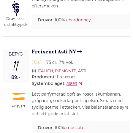
eftersmaken
Druv- eller
Druvor:
100%
chardonnay
distrikttypisk
Freixenet Asti NV
BETYG
11
75 cl
,
7% vol.
ITALIEN
,
PIEMONTE
, ASTI
Producent:
Freixenet
89:-
Systembolaget:
51893
Lätt parfymerad doft av rosor, skumbanan,
gråpäron, sockerlag och apelsin. Smak med
Prisvärt
tydlig sötma i attacken, viss balanserande syra
och ett godisartat slut.
Druvor:
100%
moscato