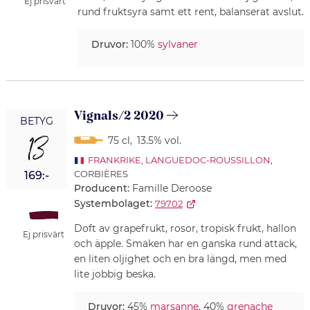
Ej prisvärt
rund fruktsyra samt ett rent, balanserat avslut.
Druvor:
100%
sylvaner
Vignals/2 2020
BETYG
13
75 cl
,
13.5% vol.
FRANKRIKE
,
LANGUEDOC-ROUSSILLON
,
CORBIÈRES
169:-
Producent:
Famille Deroose
Systembolaget:
79702
Doft av grapefrukt, rosor, tropisk frukt, hallon
Ej prisvärt
och äpple. Smaken har en ganska rund attack,
en liten oljighet och en bra längd, men med
lite jobbig beska.
Druvor:
45%
marsanne
, 40%
grenache