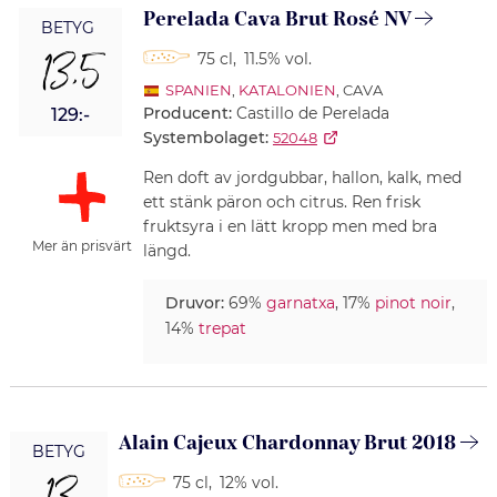
Perelada Cava Brut Rosé NV
BETYG
13,5
75 cl
,
11.5% vol.
SPANIEN
,
KATALONIEN
, CAVA
Producent:
Castillo de Perelada
129:-
Systembolaget:
52048
Ren doft av jordgubbar, hallon, kalk, med
ett stänk päron och citrus. Ren frisk
fruktsyra i en lätt kropp men med bra
Mer än prisvärt
längd.
Druvor:
69%
garnatxa
, 17%
pinot noir
,
14%
trepat
Alain Cajeux Chardonnay Brut 2018
BETYG
75 cl
,
12% vol.