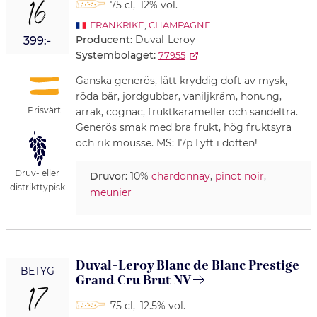
16
75 cl
,
12% vol.
FRANKRIKE
,
CHAMPAGNE
Producent:
Duval-Leroy
399:-
Systembolaget:
77955
Ganska generös, lätt kryddig doft av mysk,
röda bär, jordgubbar, vaniljkräm, honung,
Prisvärt
arrak, cognac, fruktkarameller och sandelträ.
Generös smak med bra frukt, hög fruktsyra
och rik mousse. MS: 17p Lyft i doften!
Druv- eller
Druvor:
10%
chardonnay
,
pinot noir
,
distrikttypisk
meunier
Duval-Leroy Blanc de Blanc Prestige
BETYG
Grand Cru Brut NV
17
75 cl
,
12.5% vol.