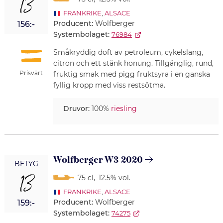
13
FRANKRIKE
,
ALSACE
Producent:
Wolfberger
156:-
Systembolaget:
76984
Småkryddig doft av petroleum, cykelslang,
citron och ett stänk honung. Tillgänglig, rund,
Prisvärt
fruktig smak med pigg fruktsyra i en ganska
fyllig kropp med viss restsötma.
Druvor:
100%
riesling
Wolfberger W3 2020
BETYG
13
75 cl
,
12.5% vol.
FRANKRIKE
,
ALSACE
Producent:
Wolfberger
159:-
Systembolaget:
74275