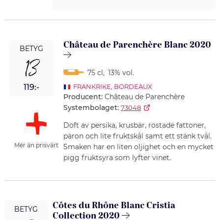
Château de Parenchère Blanc 2020
BETYG
13
75 cl
,
13% vol.
119:-
FRANKRIKE
,
BORDEAUX
Producent:
Château de Parenchère
Systembolaget:
73048
Doft av persika, krusbär, rostade fattoner,
päron och lite fruktskål samt ett stänk tvål.
Mer än prisvärt
Smaken har en liten oljighet och en mycket
pigg fruktsyra som lyfter vinet.
Côtes du Rhône Blanc Cristia
BETYG
Collection 2020