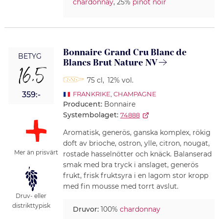
chardonnay
, 25%
pinot noir
Bonnaire Grand Cru Blanc de
BETYG
Blancs Brut Nature NV
16,5
75 cl
,
12% vol.
359:-
FRANKRIKE
,
CHAMPAGNE
Producent:
Bonnaire
Systembolaget:
74888
Aromatisk, generös, ganska komplex, rökig
doft av brioche, ostron, ylle, citron, nougat,
Mer än prisvärt
rostade hasselnötter och knäck. Balanserad
smak med bra tryck i anslaget, generös
frukt, frisk fruktsyra i en lagom stor kropp
med fin mousse med torrt avslut.
Druv- eller
distrikttypisk
Druvor:
100%
chardonnay