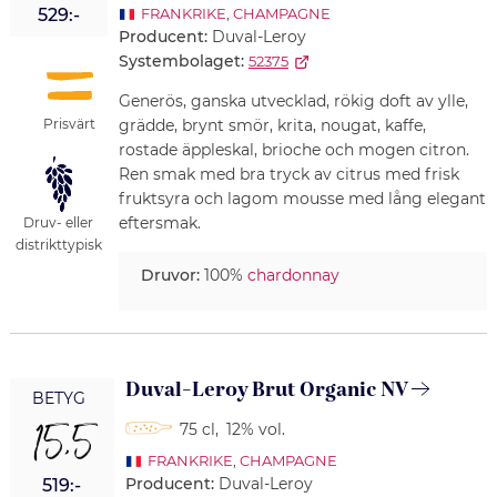
529:-
FRANKRIKE
,
CHAMPAGNE
Producent:
Duval-Leroy
Systembolaget:
52375
Generös, ganska utvecklad, rökig doft av ylle,
Prisvärt
grädde, brynt smör, krita, nougat, kaffe,
rostade äppleskal, brioche och mogen citron.
Ren smak med bra tryck av citrus med frisk
fruktsyra och lagom mousse med lång elegant
eftersmak.
Druv- eller
distrikttypisk
Druvor:
100%
chardonnay
Duval-Leroy Brut Organic NV
BETYG
15,5
75 cl
,
12% vol.
FRANKRIKE
,
CHAMPAGNE
Producent:
Duval-Leroy
519:-