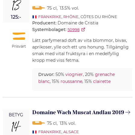
13
75 cl
,
13.5% vol.
125:-
FRANKRIKE
,
RHÔNE
, CÔTES DU RHÔNE
Producent:
Domaine de Cristia
Systembolaget:
50998
Lätt parfymerad doft av vita blommor, bivax,
Prisvärt
aprikoser, ylle och ett uns honung. Tillgänglig
smak med vital fruktsyra i en medelfyllig
kropp med viss fetma.
Druvor:
50%
viognier
, 20%
grenache
blanc
, 15%
roussanne
, 15%
clairette
Domaine Wach Muscat Andlau 2019
BETYG
14
75 cl
,
13% vol.
FRANKRIKE
,
ALSACE