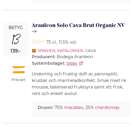
Aranleon Solo Cava Brut Organic NV
BETYG
13
75 cl
,
11.5% vol.
139:-
SPANIEN
,
KATALONIEN
, CAVA
Producent:
Bodega Aranleon
Systembolaget:
51684
Undomlig och fruktig doft av päronsplitt,
Prisvärt
krusbär och marmeladkonfekt. Smak med rik
mousse, balanserad fruktsyra samt ett frisk,
rent och enkelt avslut.
Druvor:
75%
macabeo
, 25%
chardonnay