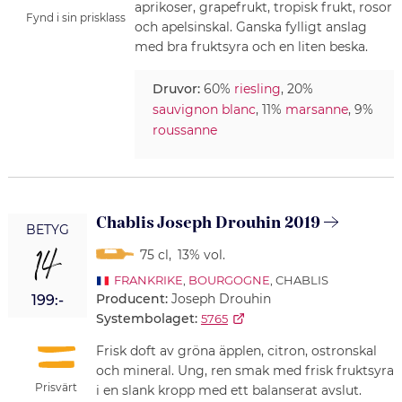
aprikoser, grapefrukt, tropisk frukt, rosor
Fynd i sin prisklass
och apelsinskal. Ganska fylligt anslag
med bra fruktsyra och en liten beska.
Druvor:
60%
riesling
, 20%
sauvignon blanc
, 11%
marsanne
, 9%
roussanne
Chablis Joseph Drouhin 2019
BETYG
14
75 cl
,
13% vol.
FRANKRIKE
,
BOURGOGNE
, CHABLIS
Producent:
Joseph Drouhin
199:-
Systembolaget:
5765
Frisk doft av gröna äpplen, citron, ostronskal
och mineral. Ung, ren smak med frisk fruktsyra
Prisvärt
i en slank kropp med ett balanserat avslut.