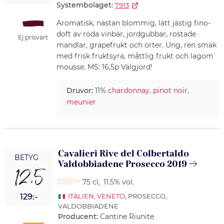
Systembolaget:
7913
Aromatisk, nästan blommig, lätt jästig fino-
doft av röda vinbär, jordgubbar, rostade
Ej prisvärt
mandlar, grapefrukt och örter. Ung, ren smak
med frisk fruktsyra, måttlig frukt och lagom
mousse. MS: 16,5p Välgjord!
Druvor:
11%
chardonnay
,
pinot noir
,
meunier
Cavalieri Rive del Colbertaldo
BETYG
Valdobbiadene Prosecco 2019
12,5
75 cl
,
11.5% vol.
129:-
ITALIEN
,
VENETO
, PROSECCO,
VALDOBBIADENE
Producent:
Cantine Riunite