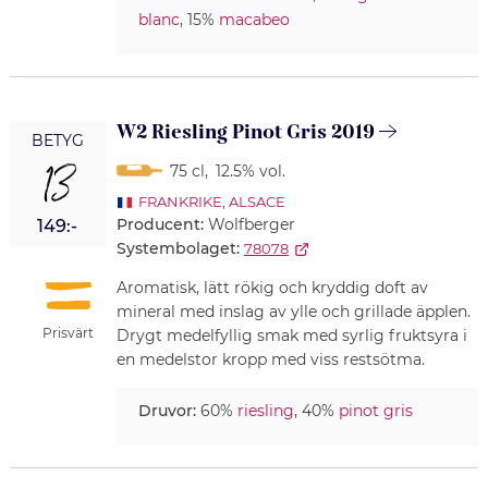
blanc
, 15%
macabeo
W2 Riesling Pinot Gris 2019
BETYG
13
75 cl
,
12.5% vol.
FRANKRIKE
,
ALSACE
Producent:
Wolfberger
149:-
Systembolaget:
78078
Aromatisk, lätt rökig och kryddig doft av
mineral med inslag av ylle och grillade äpplen.
Prisvärt
Drygt medelfyllig smak med syrlig fruktsyra i
en medelstor kropp med viss restsötma.
Druvor:
60%
riesling
, 40%
pinot gris