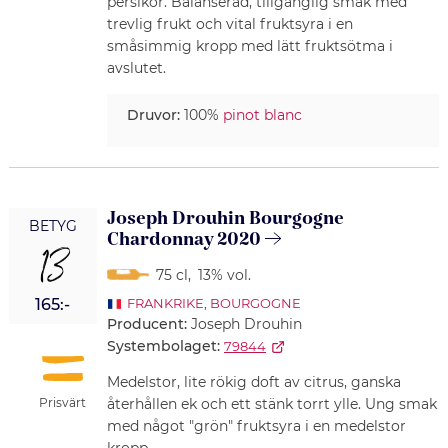
persikor. Balanserad, tillgänglig smak med
trevlig frukt och vital fruktsyra i en
småsimmig kropp med lätt fruktsötma i
avslutet.
Druvor:
100%
pinot blanc
Joseph Drouhin Bourgogne
BETYG
Chardonnay 2020
13
75 cl
,
13% vol.
165:-
FRANKRIKE
,
BOURGOGNE
Producent:
Joseph Drouhin
Systembolaget:
79844
Medelstor, lite rökig doft av citrus, ganska
Prisvärt
återhållen ek och ett stänk torrt ylle. Ung smak
med något "grön" fruktsyra i en medelstor