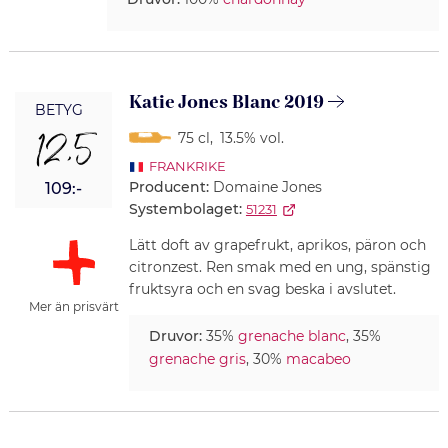
Katie Jones Blanc 2019
BETYG
12,5
75 cl
,
13.5% vol.
FRANKRIKE
Producent:
Domaine Jones
109:-
Systembolaget:
51231
Lätt doft av grapefrukt, aprikos, päron och
citronzest. Ren smak med en ung, spänstig
fruktsyra och en svag beska i avslutet.
Mer än prisvärt
Druvor:
35%
grenache blanc
, 35%
grenache gris
, 30%
macabeo