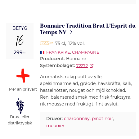
Bonnaire Tradition Brut L’Esprit du
BETYG
Temps NV
16
75 cl
,
12% vol.
299:-
FRANKRIKE
,
CHAMPAGNE
Producent:
Bonnaire
Systembolaget:
72272
Aromatisk, rökig doft av ylle,
apelsinmarmelad, grädde, havskräfta, kalk,
Mer än prisvärt
hasselnötter, nougat och mjölkchoklad.
Ren, balanserad smak med frisk fruktsyra,
rik mousse med fruktigt, fint avslut.
Druv- eller
Druvor:
chardonnay
,
pinot noir
,
distrikttypisk
meunier