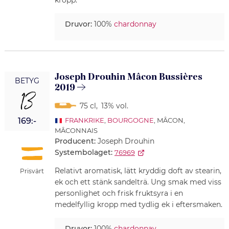
kropp.
Druvor:
100%
chardonnay
Joseph Drouhin Mâcon Bussières
BETYG
2019
13
75 cl
,
13% vol.
169:-
FRANKRIKE
,
BOURGOGNE
, MÂCON,
MÂCONNAIS
Producent:
Joseph Drouhin
Systembolaget:
76969
Relativt aromatisk, lätt kryddig doft av stearin,
Prisvärt
ek och ett stänk sandelträ. Ung smak med viss
personlighet och frisk fruktsyra i en
medelfyllig kropp med tydlig ek i eftersmaken.
Druvor:
100%
chardonnay