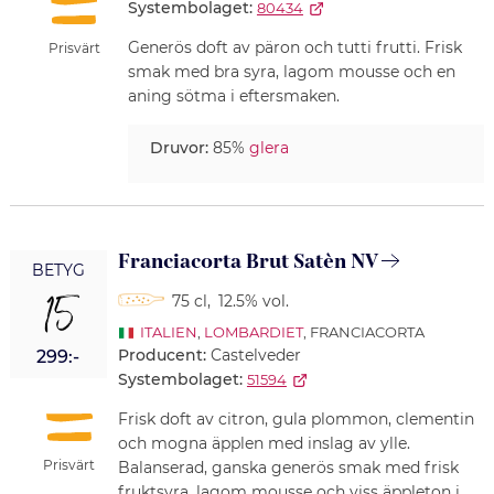
Systembolaget:
80434
Generös doft av päron och tutti frutti. Frisk
Prisvärt
smak med bra syra, lagom mousse och en
aning sötma i eftersmaken.
Druvor:
85%
glera
Franciacorta Brut Satèn NV
BETYG
15
75 cl
,
12.5% vol.
ITALIEN
,
LOMBARDIET
, FRANCIACORTA
Producent:
Castelveder
299:-
Systembolaget:
51594
Frisk doft av citron, gula plommon, clementin
och mogna äpplen med inslag av ylle.
Prisvärt
Balanserad, ganska generös smak med frisk
fruktsyra, lagom mousse och viss äppleton i