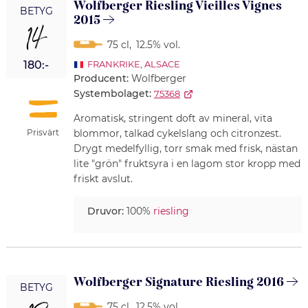
Wolfberger Riesling Vieilles Vignes
BETYG
2015
14
75 cl
,
12.5% vol.
180:-
FRANKRIKE
,
ALSACE
Producent:
Wolfberger
Systembolaget:
75368
Aromatisk, stringent doft av mineral, vita
Prisvärt
blommor, talkad cykelslang och citronzest.
Drygt medelfyllig, torr smak med frisk, nästan
lite "grön" fruktsyra i en lagom stor kropp med
friskt avslut.
Druvor:
100%
riesling
Wolfberger Signature Riesling 2016
BETYG
75 cl
,
12.5% vol.