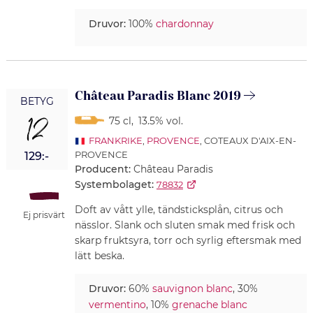
Druvor:
100%
chardonnay
Château Paradis Blanc 2019
BETYG
12
75 cl
,
13.5% vol.
FRANKRIKE
,
PROVENCE
, COTEAUX D'AIX-EN-
PROVENCE
129:-
Producent:
Château Paradis
Systembolaget:
78832
Doft av vått ylle, tändsticksplån, citrus och
Ej prisvärt
nässlor. Slank och sluten smak med frisk och
skarp fruktsyra, torr och syrlig eftersmak med
lätt beska.
Druvor:
60%
sauvignon blanc
, 30%
vermentino
, 10%
grenache blanc