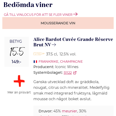
Bedömda viner
GÅ TILL VINLOCUS FÖR ATT SE FLER VINER
MOUSSERANDE VIN
Alice Bardot Cuvée Grande Réserve
BETYG
Brut NV
15,5
37.5 cl
,
12.5% vol.
149:-
FRANKRIKE
,
CHAMPAGNE
Producent:
Iconic Wines
Systembolaget:
51122
Ganska utvecklad doft av gräddkola,
nougat, citrus och mineralitet. Medelfyllig
Mer än prisvärt
smak med integrerad fruktsyra, lågmäld
mousse och något boket avslut.
Druvor:
45%
meunier
, 30%